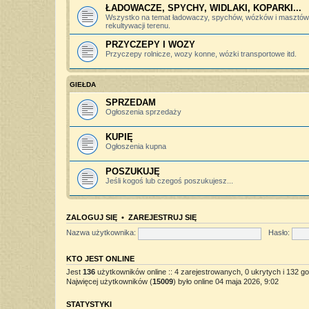
ŁADOWACZE, SPYCHY, WIDLAKI, KOPARKI...
Wszystko na temat ładowaczy, spychów, wózków i masztów 
rekultywacji terenu.
PRZYCZEPY I WOZY
Przyczepy rolnicze, wozy konne, wózki transportowe itd.
GIEŁDA
SPRZEDAM
Ogłoszenia sprzedaży
KUPIĘ
Ogłoszenia kupna
POSZUKUJĘ
Jeśli kogoś lub czegoś poszukujesz...
ZALOGUJ SIĘ
•
ZAREJESTRUJ SIĘ
Nazwa użytkownika:
Hasło:
KTO JEST ONLINE
Jest
136
użytkowników online :: 4 zarejestrowanych, 0 ukrytych i 132 go
Najwięcej użytkowników (
15009
) było online 04 maja 2026, 9:02
STATYSTYKI