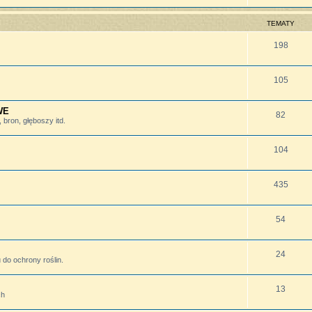
TEMATY
198
105
WE
82
bron, głęboszy itd.
104
435
54
24
do ochrony roślin.
13
ch