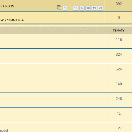
392
»
URSUS
1
16
17
18
19
20
…
0
»
WSPOMNIENIA
TEMATY
116
324
524
140
248
41
127
lności