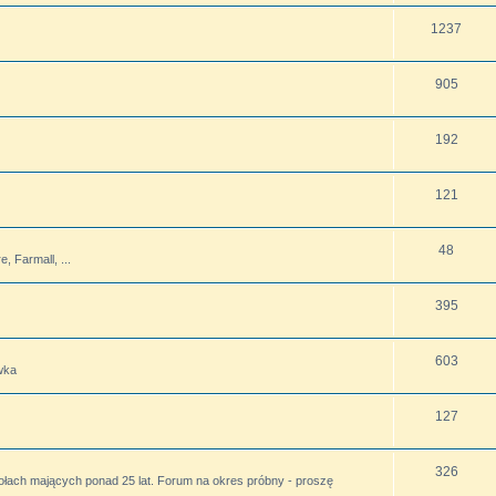
1237
905
192
121
48
 Farmall, ...
395
603
wka
127
326
ołach mających ponad 25 lat. Forum na okres próbny - proszę