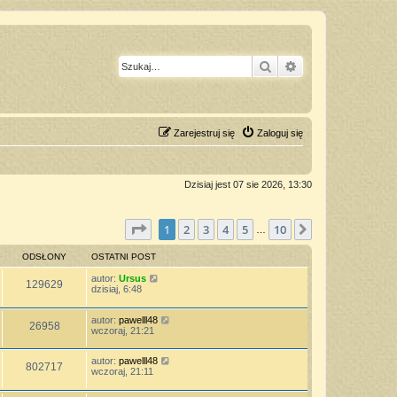
Szukaj
Wyszukiwanie z
Zarejestruj się
Zaloguj się
Dzisiaj jest 07 sie 2026, 13:30
Strona
1
z
10
1
2
3
4
5
10
Następna
…
ODSŁONY
OSTATNI POST
autor:
Ursus
129629
dzisiaj, 6:48
autor:
pawelll48
26958
wczoraj, 21:21
autor:
pawelll48
802717
wczoraj, 21:11