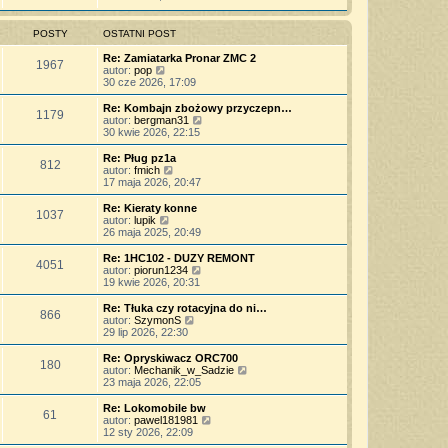
j
t
ś
s
z
n
l
w
t
y
o
n
i
POSTY
OSTATNI POST
p
w
a
e
o
s
j
t
Re: Zamiatarka Pronar ZMC 2
s
z
1967
n
l
W
autor:
pop
t
y
o
n
y
30 cze 2026, 17:09
p
w
a
ś
o
s
j
w
Re: Kombajn zbożowy przyczepn…
s
z
1179
n
i
W
autor:
bergman31
t
y
o
e
y
30 kwie 2026, 22:15
p
w
t
ś
o
s
l
w
Re: Pług pz1a
s
z
812
n
i
W
autor:
fmich
t
y
a
e
y
17 maja 2026, 20:47
p
j
t
ś
o
n
l
w
Re: Kieraty konne
s
o
1037
n
i
W
autor:
lupik
t
w
a
e
y
26 maja 2025, 20:49
s
j
t
ś
z
n
l
w
Re: 1HC102 - DUZY REMONT
y
o
4051
n
i
W
autor:
piorun1234
p
w
a
e
y
19 kwie 2026, 20:31
o
s
j
t
ś
s
z
n
l
w
Re: Tłuka czy rotacyjna do ni…
t
y
o
866
n
i
W
autor:
SzymonS
p
w
a
e
y
29 lip 2026, 22:30
o
s
j
t
ś
s
z
n
l
w
Re: Opryskiwacz ORC700
t
y
o
180
n
i
W
autor:
Mechanik_w_Sadzie
p
w
a
e
y
23 maja 2026, 22:05
o
s
j
t
ś
s
z
n
l
w
Re: Lokomobile bw
t
y
o
61
n
i
W
autor:
pawel181981
p
w
a
e
y
12 sty 2026, 22:09
o
s
j
t
ś
s