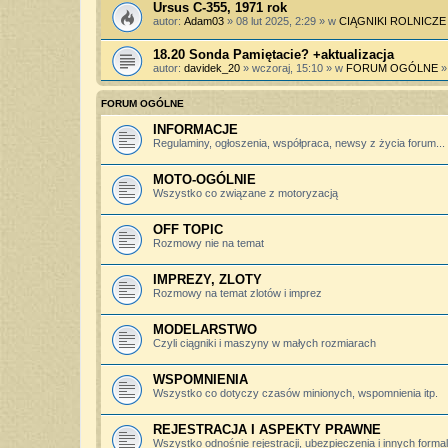
Ursus C-355, 1971 rok
autor:
Adam03
» 08 lut 2025, 2:29 » w
CIĄGNIKI ROLNICZE
18.20 Sonda Pamiętacie? +aktualizacja
autor:
davidek_20
» wczoraj, 15:10 » w
FORUM OGÓLNE
FORUM OGÓLNE
INFORMACJE
Regulaminy, ogłoszenia, współpraca, newsy z życia forum...
MOTO-OGÓLNIE
Wszystko co związane z motoryzacją
OFF TOPIC
Rozmowy nie na temat
IMPREZY, ZLOTY
Rozmowy na temat zlotów i imprez
MODELARSTWO
Czyli ciągniki i maszyny w małych rozmiarach
WSPOMNIENIA
Wszystko co dotyczy czasów minionych, wspomnienia itp.
REJESTRACJA I ASPEKTY PRAWNE
Wszystko odnośnie rejestracji, ubezpieczenia i innych forma