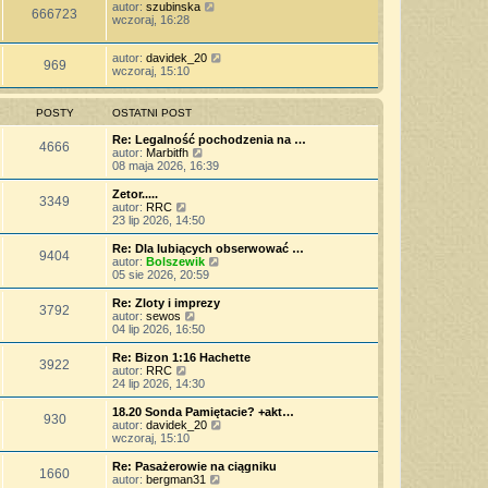
autor:
szubinska
666723
wczoraj, 16:28
autor:
davidek_20
969
wczoraj, 15:10
POSTY
OSTATNI POST
Re: Legalność pochodzenia na …
4666
W
autor:
Marbitfh
y
08 maja 2026, 16:39
ś
w
Zetor.....
3349
i
W
autor:
RRC
e
y
23 lip 2026, 14:50
t
ś
l
w
Re: Dla lubiących obserwować …
9404
n
i
W
autor:
Bolszewik
a
e
y
05 sie 2026, 20:59
j
t
ś
n
l
w
Re: Zloty i imprezy
o
3792
n
i
W
autor:
sewos
w
a
e
y
04 lip 2026, 16:50
s
j
t
ś
z
n
l
w
Re: Bizon 1:16 Hachette
y
o
3922
n
i
W
autor:
RRC
p
w
a
e
y
24 lip 2026, 14:30
o
s
j
t
ś
s
z
n
l
w
18.20 Sonda Pamiętacie? +akt…
t
y
o
930
n
i
W
autor:
davidek_20
p
w
a
e
y
wczoraj, 15:10
o
s
j
t
ś
s
z
n
l
w
Re: Pasażerowie na ciągniku
t
y
o
1660
n
i
W
autor:
bergman31
p
w
a