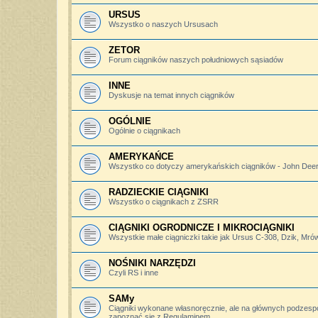
URSUS
Wszystko o naszych Ursusach
ZETOR
Forum ciągników naszych południowych sąsiadów
INNE
Dyskusje na temat innych ciągników
OGÓLNIE
Ogólnie o ciągnikach
AMERYKAŃCE
Wszystko co dotyczy amerykańskich ciągników - John Deere,
RADZIECKIE CIĄGNIKI
Wszystko o ciągnikach z ZSRR
CIĄGNIKI OGRODNICZE I MIKROCIĄGNIKI
Wszystkie małe ciągniczki takie jak Ursus C-308, Dzik, Mró
NOŚNIKI NARZĘDZI
Czyli RS i inne
SAMy
Ciągniki wykonane własnoręcznie, ale na głównych podzesp
zapoznać się z Regulaminem.