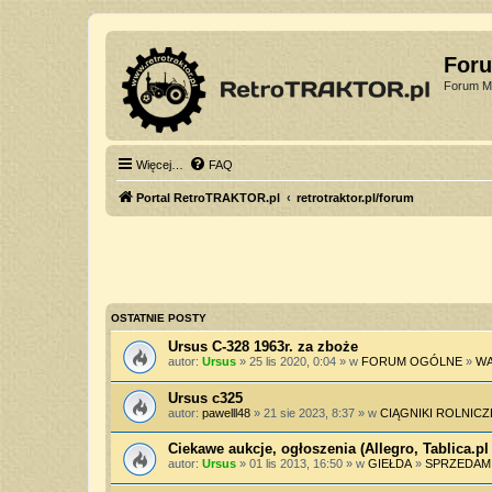
For
Forum Mi
Więcej…
FAQ
Portal RetroTRAKTOR.pl
retrotraktor.pl/forum
OSTATNIE POSTY
Ursus C-328 1963r. za zboże
autor:
Ursus
» 25 lis 2020, 0:04 » w
FORUM OGÓLNE
»
WA
Ursus c325
autor:
pawelll48
» 21 sie 2023, 8:37 » w
CIĄGNIKI ROLNICZ
Ciekawe aukcje, ogłoszenia (Allegro, Tablica.pl 
autor:
Ursus
» 01 lis 2013, 16:50 » w
GIEŁDA
»
SPRZEDAM