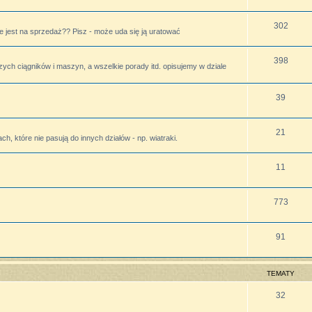
302
 jest na sprzedaż?? Pisz - może uda się ją uratować
398
zych ciągników i maszyn, a wszelkie porady itd. opisujemy w dziale
39
21
h, które nie pasują do innych działów - np. wiatraki.
11
773
91
TEMATY
32