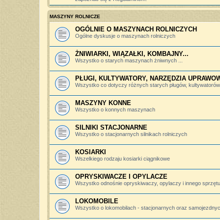
MASZYNY ROLNICZE
OGÓLNIE O MASZYNACH ROLNICZYCH
Ogólne dyskusje o maszynach rolniczych
ŻNIWIARKI, WIĄZAŁKI, KOMBAJNY...
Wszystko o starych maszynach żniwnych ...
PŁUGI, KULTYWATORY, NARZĘDZIA UPRAWO
Wszystko co dotyczy różnych starych pługów, kultywatorów, 
MASZYNY KONNE
Wszystko o konnych maszynach
SILNIKI STACJONARNE
Wszystko o stacjonarnych silnikach rolniczych
KOSIARKI
Wszelkiego rodzaju kosiarki ciągnikowe
OPRYSKIWACZE I OPYLACZE
Wszystko odnośnie opryskiwaczy, opylaczy i innego sprzętu 
LOKOMOBILE
Wszystko o lokomobilach - stacjonarnych oraz samojezdny