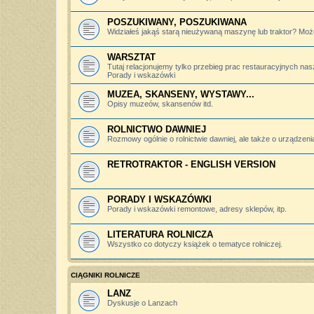
POSZUKIWANY, POSZUKIWANA
Widziałeś jakąś starą nieużywaną maszynę lub traktor? Może
WARSZTAT
Tutaj relacjonujemy tylko przebieg prac restauracyjnych nas
Porady i wskazówki
MUZEA, SKANSENY, WYSTAWY...
Opisy muzeów, skansenów itd.
ROLNICTWO DAWNIEJ
Rozmowy ogólnie o rolnictwie dawniej, ale także o urządzeniac
RETROTRAKTOR - ENGLISH VERSION
PORADY I WSKAZÓWKI
Porady i wskazówki remontowe, adresy sklepów, itp.
LITERATURA ROLNICZA
Wszystko co dotyczy książek o tematyce rolniczej.
CIĄGNIKI ROLNICZE
LANZ
Dyskusje o Lanzach