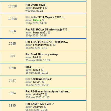
w
a
ś
o
s
j
w
Re: Ursus c325
s
17528
z
n
i
W
autor:
pawelll48
t
y
o
e
y
wczoraj, 21:21
p
w
t
ś
o
s
l
w
Re: Zetor 3011 Major z 1962 r…
s
11898
z
n
i
W
autor:
Ursus
t
y
a
e
y
23 lip 2026, 14:00
p
j
t
ś
o
n
l
w
Re: RE: ROLA 25 informacje???…
s
o
1816
n
i
W
autor:
bergman31
t
w
a
e
y
10 lip 2026, 20:18
s
j
t
ś
z
n
l
w
Re: T-4K-14-A (1973) – wczesn…
y
o
2045
n
i
W
autor:
Fredrigez#9146
p
w
a
e
y
15 cze 2026, 6:46
o
s
j
t
ś
s
z
n
l
w
Re: Ford 2N nowy zakup
t
y
o
349
n
i
W
autor:
Niall
p
w
a
e
y
25 maja 2026, 10:09
o
s
j
t
ś
s
z
n
l
w
MTZ
t
y
o
6838
n
i
W
autor:
tonda
p
w
a
e
y
18 cze 2026, 11:11
o
s
j
t
ś
s
z
n
l
w
Re: c-308 lub Dzik-2
t
y
o
7437
n
i
W
autor:
lxxx20
p
w
a
e
y
16 cze 2026, 15:02
o
s
j
t
ś
s
z
n
l
w
Re: RS09 wymiana płynu hydrau…
t
y
o
1594
n
i
W
autor:
Andrej87
p
w
a
e
y
13 kwie 2026, 11:20
o
s
j
t
ś
s
z
n
l
w
Re: SAM = 330 + ZIŁ ?
t
y
o
3135
n
i
W
autor:
Adam03
p
w
a
e
y
05 sie 2026, 21:08
o
s