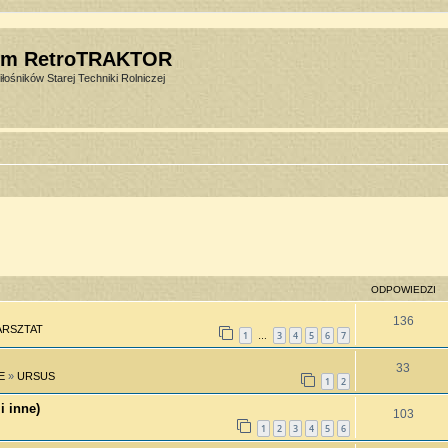
um RetroTRAKTOR
łośników Starej Techniki Rolniczej
ODPOWIEDZI
136
RSZTAT
1
3
4
5
6
7
…
33
E
»
URSUS
1
2
i inne)
103
1
2
3
4
5
6