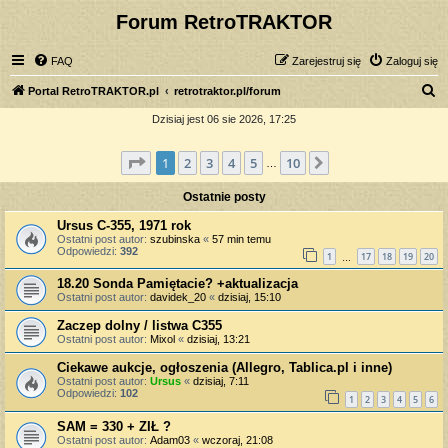
Forum RetroTRAKTOR
FAQ
Zarejestruj się
Zaloguj się
S
Portal RetroTRAKTOR.pl
retrotraktor.pl/forum
z
Dzisiaj jest 06 sie 2026, 17:25
u
Strona
1
z
10
1
2
3
4
5
10
Następna
k
…
a
Ostatnie posty
j
Ursus C-355, 1971 rok
Ostatni post autor:
szubinska
«
57 min temu
Odpowiedzi:
392
1
17
18
19
20
…
18.20 Sonda Pamiętacie? +aktualizacja
Ostatni post autor:
davidek_20
«
dzisiaj, 15:10
Zaczep dolny / listwa C355
Ostatni post autor:
Mixol
«
dzisiaj, 13:21
Ciekawe aukcje, ogłoszenia (Allegro, Tablica.pl i inne)
Ostatni post autor:
Ursus
«
dzisiaj, 7:11
Odpowiedzi:
102
1
2
3
4
5
6
SAM = 330 + ZIŁ ?
Ostatni post autor:
Adam03
«
wczoraj, 21:08