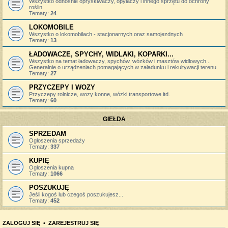
Wszystko odnośnie opryskiwaczy, opylaczy i innego sprzętu do ochrony
roślin.
Tematy:
24
LOKOMOBILE
Wszystko o lokomobilach - stacjonarnych oraz samojezdnych
Tematy:
13
ŁADOWACZE, SPYCHY, WIDLAKI, KOPARKI...
Wszystko na temat ładowaczy, spychów, wózków i masztów widłowych...
Generalnie o urządzeniach pomagających w załadunku i rekultywacji terenu.
Tematy:
27
PRZYCZEPY I WOZY
Przyczepy rolnicze, wozy konne, wózki transportowe itd.
Tematy:
60
GIEŁDA
SPRZEDAM
Ogłoszenia sprzedaży
Tematy:
337
KUPIĘ
Ogłoszenia kupna
Tematy:
1066
POSZUKUJĘ
Jeśli kogoś lub czegoś poszukujesz...
Tematy:
452
ZALOGUJ SIĘ
•
ZAREJESTRUJ SIĘ