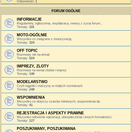
Odpowiedzi:
1
FORUM OGÓLNE
INFORMACJE
Regulaminy, ogłoszenia, współpraca, newsy z życia forum...
Tematy:
116
MOTO-OGÓLNIE
Wszystko co związane z motoryzacją
Tematy:
324
OFF TOPIC
Rozmowy nie na temat
Tematy:
524
IMPREZY, ZLOTY
Rozmowy na temat zlotów i imprez
Tematy:
140
MODELARSTWO
Czyli ciągniki i maszyny w małych rozmiarach
Tematy:
248
WSPOMNIENIA
Wszystko co dotyczy czasów minionych, wspomnienia itp.
Tematy:
41
REJESTRACJA I ASPEKTY PRAWNE
Wszystko odnośnie rejestracji, ubezpieczenia i innych formalności
Tematy:
127
POSZUKIWANY, POSZUKIWANA