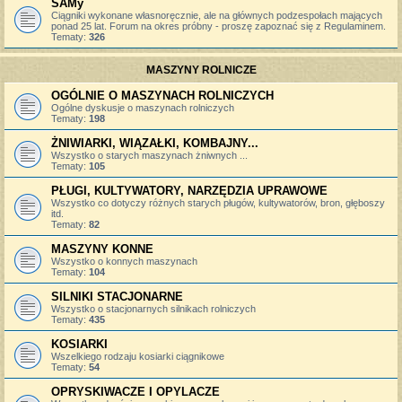
SAMy
Ciągniki wykonane własnoręcznie, ale na głównych podzespołach mających
ponad 25 lat. Forum na okres próbny - proszę zapoznać się z Regulaminem.
Tematy:
326
MASZYNY ROLNICZE
OGÓLNIE O MASZYNACH ROLNICZYCH
Ogólne dyskusje o maszynach rolniczych
Tematy:
198
ŻNIWIARKI, WIĄZAŁKI, KOMBAJNY...
Wszystko o starych maszynach żniwnych ...
Tematy:
105
PŁUGI, KULTYWATORY, NARZĘDZIA UPRAWOWE
Wszystko co dotyczy różnych starych pługów, kultywatorów, bron, głęboszy
itd.
Tematy:
82
MASZYNY KONNE
Wszystko o konnych maszynach
Tematy:
104
SILNIKI STACJONARNE
Wszystko o stacjonarnych silnikach rolniczych
Tematy:
435
KOSIARKI
Wszelkiego rodzaju kosiarki ciągnikowe
Tematy:
54
OPRYSKIWACZE I OPYLACZE