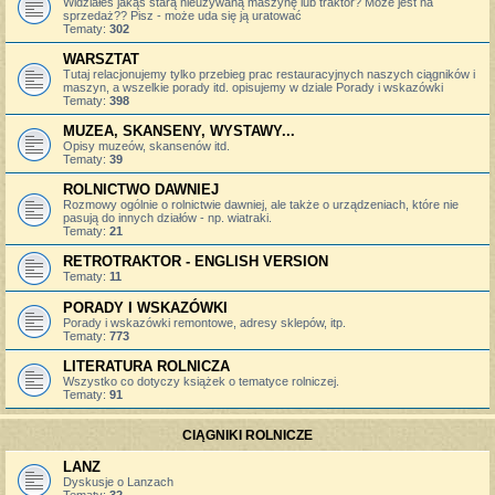
Widziałeś jakąś starą nieużywaną maszynę lub traktor? Może jest na
sprzedaż?? Pisz - może uda się ją uratować
Tematy:
302
WARSZTAT
Tutaj relacjonujemy tylko przebieg prac restauracyjnych naszych ciągników i
maszyn, a wszelkie porady itd. opisujemy w dziale Porady i wskazówki
Tematy:
398
MUZEA, SKANSENY, WYSTAWY...
Opisy muzeów, skansenów itd.
Tematy:
39
ROLNICTWO DAWNIEJ
Rozmowy ogólnie o rolnictwie dawniej, ale także o urządzeniach, które nie
pasują do innych działów - np. wiatraki.
Tematy:
21
RETROTRAKTOR - ENGLISH VERSION
Tematy:
11
PORADY I WSKAZÓWKI
Porady i wskazówki remontowe, adresy sklepów, itp.
Tematy:
773
LITERATURA ROLNICZA
Wszystko co dotyczy książek o tematyce rolniczej.
Tematy:
91
CIĄGNIKI ROLNICZE
LANZ
Dyskusje o Lanzach
Tematy:
32