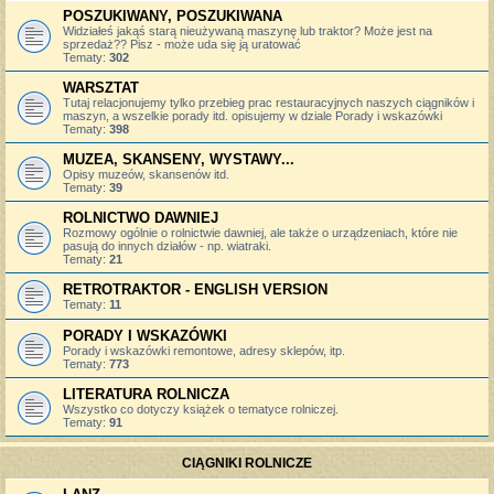
POSZUKIWANY, POSZUKIWANA
Widziałeś jakąś starą nieużywaną maszynę lub traktor? Może jest na
sprzedaż?? Pisz - może uda się ją uratować
Tematy:
302
WARSZTAT
Tutaj relacjonujemy tylko przebieg prac restauracyjnych naszych ciągników i
maszyn, a wszelkie porady itd. opisujemy w dziale Porady i wskazówki
Tematy:
398
MUZEA, SKANSENY, WYSTAWY...
Opisy muzeów, skansenów itd.
Tematy:
39
ROLNICTWO DAWNIEJ
Rozmowy ogólnie o rolnictwie dawniej, ale także o urządzeniach, które nie
pasują do innych działów - np. wiatraki.
Tematy:
21
RETROTRAKTOR - ENGLISH VERSION
Tematy:
11
PORADY I WSKAZÓWKI
Porady i wskazówki remontowe, adresy sklepów, itp.
Tematy:
773
LITERATURA ROLNICZA
Wszystko co dotyczy książek o tematyce rolniczej.
Tematy:
91
CIĄGNIKI ROLNICZE