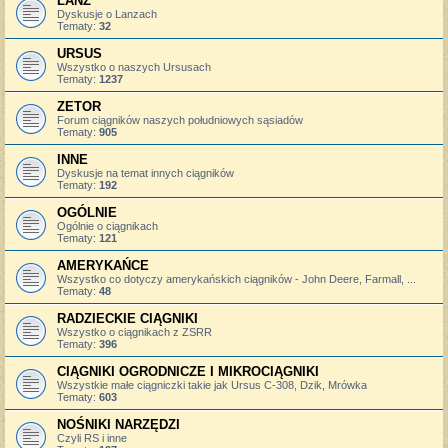
LANZ
Dyskusje o Lanzach
Tematy:
32
URSUS
Wszystko o naszych Ursusach
Tematy:
1237
ZETOR
Forum ciągników naszych południowych sąsiadów
Tematy:
905
INNE
Dyskusje na temat innych ciągników
Tematy:
192
OGÓLNIE
Ogólnie o ciągnikach
Tematy:
121
AMERYKAŃCE
Wszystko co dotyczy amerykańskich ciągników - John Deere, Farmall, ...
Tematy:
48
RADZIECKIE CIĄGNIKI
Wszystko o ciągnikach z ZSRR
Tematy:
396
CIĄGNIKI OGRODNICZE I MIKROCIĄGNIKI
Wszystkie małe ciągniczki takie jak Ursus C-308, Dzik, Mrówka
Tematy:
603
NOŚNIKI NARZĘDZI
Czyli RS i inne