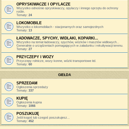
OPRYSKIWACZE I OPYLACZE
Wszystko odnośnie opryskiwaczy, opylaczy i innego sprzętu do ochrony
roślin.
Tematy:
24
LOKOMOBILE
Wszystko o lokomobilach - stacjonarnych oraz samojezdnych
Tematy:
13
ŁADOWACZE, SPYCHY, WIDLAKI, KOPARKI...
Wszystko na temat ładowaczy, spychów, wózków i masztów widłowych...
Generalnie o urządzeniach pomagających w załadunku i rekultywacji terenu.
Tematy:
27
PRZYCZEPY I WOZY
Przyczepy rolnicze, wozy konne, wózki transportowe itd.
Tematy:
60
GIEŁDA
SPRZEDAM
Ogłoszenia sprzedaży
Tematy:
337
KUPIĘ
Ogłoszenia kupna
Tematy:
1066
POSZUKUJĘ
Jeśli kogoś lub czegoś poszukujesz...
Tematy:
452