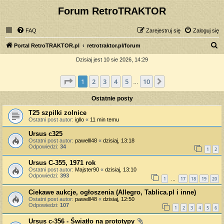
Forum RetroTRAKTOR
FAQ
Zarejestruj się
Zaloguj się
S
Portal RetroTRAKTOR.pl
retrotraktor.pl/forum
z
Dzisiaj jest 10 sie 2026, 14:29
u
Strona
1
z
10
1
2
3
4
5
10
Następna
k
…
a
Ostatnie posty
j
T25 szpilki zolnice
Ostatni post autor:
igllo
«
11 min temu
Ursus c325
Ostatni post autor:
pawelll48
«
dzisiaj, 13:18
Odpowiedzi:
34
1
2
Ursus C-355, 1971 rok
Ostatni post autor:
Majster90
«
dzisiaj, 13:10
Odpowiedzi:
393
1
17
18
19
20
…
Ciekawe aukcje, ogłoszenia (Allegro, Tablica.pl i inne)
Ostatni post autor:
pawelll48
«
dzisiaj, 12:50
Odpowiedzi:
107
1
2
3
4
5
6
Ursus c-356 - Światło na prototypy