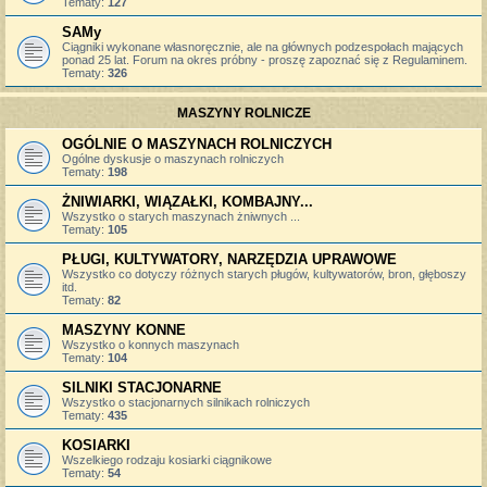
Tematy:
127
SAMy
Ciągniki wykonane własnoręcznie, ale na głównych podzespołach mających
ponad 25 lat. Forum na okres próbny - proszę zapoznać się z Regulaminem.
Tematy:
326
MASZYNY ROLNICZE
OGÓLNIE O MASZYNACH ROLNICZYCH
Ogólne dyskusje o maszynach rolniczych
Tematy:
198
ŻNIWIARKI, WIĄZAŁKI, KOMBAJNY...
Wszystko o starych maszynach żniwnych ...
Tematy:
105
PŁUGI, KULTYWATORY, NARZĘDZIA UPRAWOWE
Wszystko co dotyczy różnych starych pługów, kultywatorów, bron, głęboszy
itd.
Tematy:
82
MASZYNY KONNE
Wszystko o konnych maszynach
Tematy:
104
SILNIKI STACJONARNE
Wszystko o stacjonarnych silnikach rolniczych
Tematy:
435
KOSIARKI
Wszelkiego rodzaju kosiarki ciągnikowe
Tematy:
54