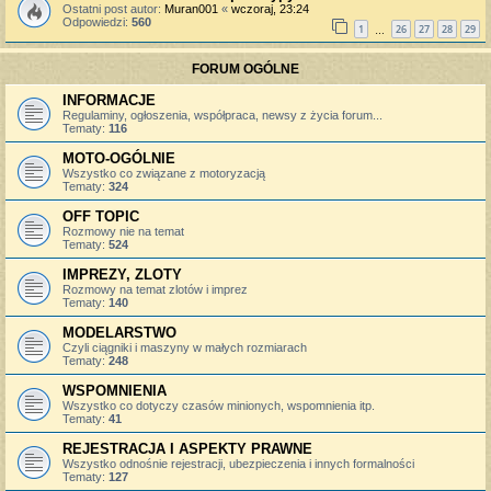
Ostatni post autor:
Muran001
«
wczoraj, 23:24
Odpowiedzi:
560
1
26
27
28
29
…
FORUM OGÓLNE
INFORMACJE
Regulaminy, ogłoszenia, współpraca, newsy z życia forum...
Tematy:
116
MOTO-OGÓLNIE
Wszystko co związane z motoryzacją
Tematy:
324
OFF TOPIC
Rozmowy nie na temat
Tematy:
524
IMPREZY, ZLOTY
Rozmowy na temat zlotów i imprez
Tematy:
140
MODELARSTWO
Czyli ciągniki i maszyny w małych rozmiarach
Tematy:
248
WSPOMNIENIA
Wszystko co dotyczy czasów minionych, wspomnienia itp.
Tematy:
41
REJESTRACJA I ASPEKTY PRAWNE
Wszystko odnośnie rejestracji, ubezpieczenia i innych formalności
Tematy:
127