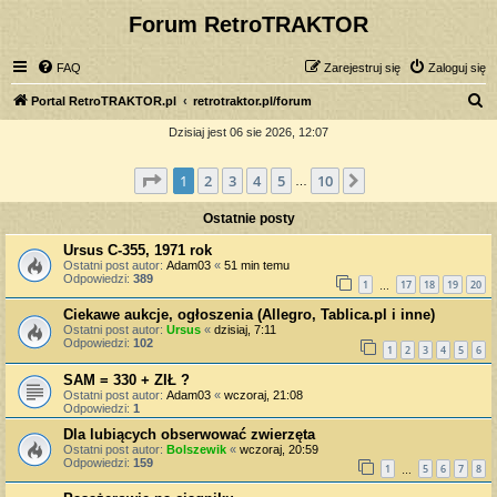
Forum RetroTRAKTOR
FAQ
Zarejestruj się
Zaloguj się
S
Portal RetroTRAKTOR.pl
retrotraktor.pl/forum
z
Dzisiaj jest 06 sie 2026, 12:07
u
Strona
1
z
10
1
2
3
4
5
10
Następna
k
…
a
Ostatnie posty
j
Ursus C-355, 1971 rok
Ostatni post autor:
Adam03
«
51 min temu
Odpowiedzi:
389
1
17
18
19
20
…
Ciekawe aukcje, ogłoszenia (Allegro, Tablica.pl i inne)
Ostatni post autor:
Ursus
«
dzisiaj, 7:11
Odpowiedzi:
102
1
2
3
4
5
6
SAM = 330 + ZIŁ ?
Ostatni post autor:
Adam03
«
wczoraj, 21:08
Odpowiedzi:
1
Dla lubiących obserwować zwierzęta
Ostatni post autor:
Bolszewik
«
wczoraj, 20:59
Odpowiedzi:
159
1
5
6
7
8
…