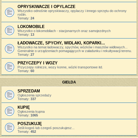
OPRYSKIWACZE I OPYLACZE
Wszystko odnośnie opryskiwaczy, opylaczy i innego sprzętu do ochrony
roślin.
Tematy:
24
LOKOMOBILE
Wszystko o lokomobilach - stacjonarnych oraz samojezdnych
Tematy:
13
ŁADOWACZE, SPYCHY, WIDLAKI, KOPARKI...
Wszystko na temat ładowaczy, spychów, wózków i masztów widłowych...
Generalnie o urządzeniach pomagających w załadunku i rekultywacji terenu.
Tematy:
27
PRZYCZEPY I WOZY
Przyczepy rolnicze, wozy konne, wózki transportowe itd.
Tematy:
60
GIEŁDA
SPRZEDAM
Ogłoszenia sprzedaży
Tematy:
337
KUPIĘ
Ogłoszenia kupna
Tematy:
1065
POSZUKUJĘ
Jeśli kogoś lub czegoś poszukujesz...
Tematy:
452