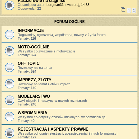
Pasażerowie na ciągniku
Ostatni post autor:
bergman31
«
wczoraj, 14:33
Odpowiedzi:
22
1
2
FORUM OGÓLNE
INFORMACJE
Regulaminy, ogłoszenia, współpraca, newsy z życia forum...
Tematy:
116
MOTO-OGÓLNIE
Wszystko co związane z motoryzacją
Tematy:
324
OFF TOPIC
Rozmowy nie na temat
Tematy:
524
IMPREZY, ZLOTY
Rozmowy na temat zlotów i imprez
Tematy:
140
MODELARSTWO
Czyli ciągniki i maszyny w małych rozmiarach
Tematy:
248
WSPOMNIENIA
Wszystko co dotyczy czasów minionych, wspomnienia itp.
Tematy:
40
REJESTRACJA I ASPEKTY PRAWNE
Wszystko odnośnie rejestracji, ubezpieczenia i innych formalności
Tematy:
127