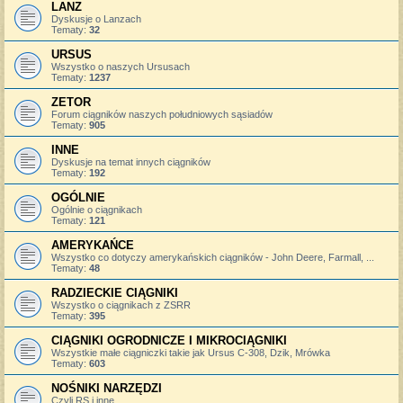
LANZ
Dyskusje o Lanzach
Tematy:
32
URSUS
Wszystko o naszych Ursusach
Tematy:
1237
ZETOR
Forum ciągników naszych południowych sąsiadów
Tematy:
905
INNE
Dyskusje na temat innych ciągników
Tematy:
192
OGÓLNIE
Ogólnie o ciągnikach
Tematy:
121
AMERYKAŃCE
Wszystko co dotyczy amerykańskich ciągników - John Deere, Farmall, ...
Tematy:
48
RADZIECKIE CIĄGNIKI
Wszystko o ciągnikach z ZSRR
Tematy:
395
CIĄGNIKI OGRODNICZE I MIKROCIĄGNIKI
Wszystkie małe ciągniczki takie jak Ursus C-308, Dzik, Mrówka
Tematy:
603
NOŚNIKI NARZĘDZI
Czyli RS i inne