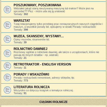
POSZUKIWANY, POSZUKIWANA
Widziałeś jakąś starą nieużywaną maszynę lub traktor? Może jest na
sprzedaż?? Pisz - może uda się ją uratować
Tematy:
302
WARSZTAT
Tutaj relacjonujemy tylko przebieg prac restauracyjnych naszych ciągników i
maszyn, a wszelkie porady itd. opisujemy w dziale Porady i wskazówki
Tematy:
398
MUZEA, SKANSENY, WYSTAWY...
Opisy muzeów, skansenów itd.
Tematy:
39
ROLNICTWO DAWNIEJ
Rozmowy ogólnie o rolnictwie dawniej, ale także o urządzeniach, które nie
pasują do innych działów - np. wiatraki.
Tematy:
21
RETROTRAKTOR - ENGLISH VERSION
Tematy:
11
PORADY I WSKAZÓWKI
Porady i wskazówki remontowe, adresy sklepów, itp.
Tematy:
773
LITERATURA ROLNICZA
Wszystko co dotyczy książek o tematyce rolniczej.
Tematy:
91
CIĄGNIKI ROLNICZE