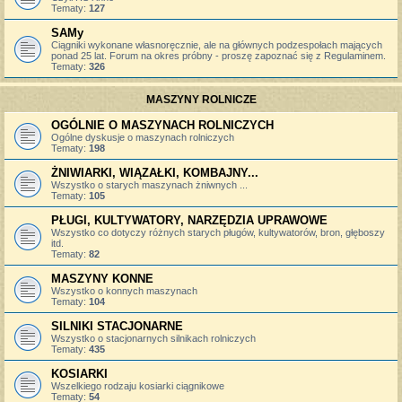
Tematy:
127
SAMy
Ciągniki wykonane własnoręcznie, ale na głównych podzespołach mających
ponad 25 lat. Forum na okres próbny - proszę zapoznać się z Regulaminem.
Tematy:
326
MASZYNY ROLNICZE
OGÓLNIE O MASZYNACH ROLNICZYCH
Ogólne dyskusje o maszynach rolniczych
Tematy:
198
ŻNIWIARKI, WIĄZAŁKI, KOMBAJNY...
Wszystko o starych maszynach żniwnych ...
Tematy:
105
PŁUGI, KULTYWATORY, NARZĘDZIA UPRAWOWE
Wszystko co dotyczy różnych starych pługów, kultywatorów, bron, głęboszy
itd.
Tematy:
82
MASZYNY KONNE
Wszystko o konnych maszynach
Tematy:
104
SILNIKI STACJONARNE
Wszystko o stacjonarnych silnikach rolniczych
Tematy:
435
KOSIARKI
Wszelkiego rodzaju kosiarki ciągnikowe
Tematy:
54