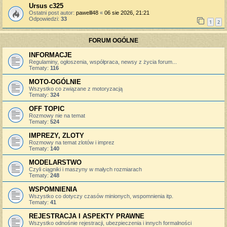
Ursus c325
Ostatni post autor:
pawelll48
«
06 sie 2026, 21:21
Odpowiedzi:
33
1
2
FORUM OGÓLNE
INFORMACJE
Regulaminy, ogłoszenia, współpraca, newsy z życia forum...
Tematy:
116
MOTO-OGÓLNIE
Wszystko co związane z motoryzacją
Tematy:
324
OFF TOPIC
Rozmowy nie na temat
Tematy:
524
IMPREZY, ZLOTY
Rozmowy na temat zlotów i imprez
Tematy:
140
MODELARSTWO
Czyli ciągniki i maszyny w małych rozmiarach
Tematy:
248
WSPOMNIENIA
Wszystko co dotyczy czasów minionych, wspomnienia itp.
Tematy:
41
REJESTRACJA I ASPEKTY PRAWNE
Wszystko odnośnie rejestracji, ubezpieczenia i innych formalności