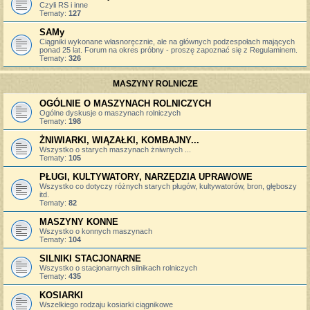
Czyli RS i inne
Tematy:
127
SAMy
Ciągniki wykonane własnoręcznie, ale na głównych podzespołach mających
ponad 25 lat. Forum na okres próbny - proszę zapoznać się z Regulaminem.
Tematy:
326
MASZYNY ROLNICZE
OGÓLNIE O MASZYNACH ROLNICZYCH
Ogólne dyskusje o maszynach rolniczych
Tematy:
198
ŻNIWIARKI, WIĄZAŁKI, KOMBAJNY...
Wszystko o starych maszynach żniwnych ...
Tematy:
105
PŁUGI, KULTYWATORY, NARZĘDZIA UPRAWOWE
Wszystko co dotyczy różnych starych pługów, kultywatorów, bron, głęboszy
itd.
Tematy:
82
MASZYNY KONNE
Wszystko o konnych maszynach
Tematy:
104
SILNIKI STACJONARNE
Wszystko o stacjonarnych silnikach rolniczych
Tematy:
435
KOSIARKI
Wszelkiego rodzaju kosiarki ciągnikowe