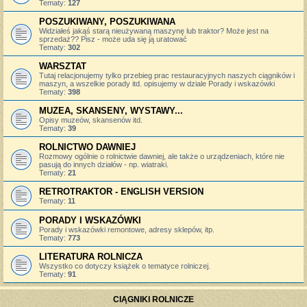
Tematy:
127
POSZUKIWANY, POSZUKIWANA
Widziałeś jakąś starą nieużywaną maszynę lub traktor? Może jest na
sprzedaż?? Pisz - może uda się ją uratować
Tematy:
302
WARSZTAT
Tutaj relacjonujemy tylko przebieg prac restauracyjnych naszych ciągników i
maszyn, a wszelkie porady itd. opisujemy w dziale Porady i wskazówki
Tematy:
398
MUZEA, SKANSENY, WYSTAWY...
Opisy muzeów, skansenów itd.
Tematy:
39
ROLNICTWO DAWNIEJ
Rozmowy ogólnie o rolnictwie dawniej, ale także o urządzeniach, które nie
pasują do innych działów - np. wiatraki.
Tematy:
21
RETROTRAKTOR - ENGLISH VERSION
Tematy:
11
PORADY I WSKAZÓWKI
Porady i wskazówki remontowe, adresy sklepów, itp.
Tematy:
773
LITERATURA ROLNICZA
Wszystko co dotyczy książek o tematyce rolniczej.
Tematy:
91
CIĄGNIKI ROLNICZE