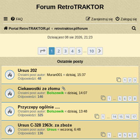
Forum RetroTRAKTOR
FAQ
Zarejestruj się
Zaloguj się
S
Portal RetroTRAKTOR.pl
retrotraktor.pl/forum
z
Dzisiaj jest 08 sie 2026, 21:23
u
Strona
1
z
10
1
2
3
4
5
10
Następna
k
…
a
Ostatnie posty
j
Ursus 202
Ostatni post autor:
Muran001
«
dzisiaj, 15:37
Odpowiedzi:
48
1
2
3
Ciekawostki ze złomu
Ostatni post autor:
Bolszewik
«
dzisiaj, 14:07
Odpowiedzi:
146
1
5
6
7
8
…
Przyczepy ogólnie ....
Ostatni post autor:
Bolszewik
«
dzisiaj, 13:48
Odpowiedzi:
325
1
14
15
16
17
…
Ursus C-328 1963r. za zboże
Ostatni post autor:
Ursus
«
wczoraj, 6:48
Odpowiedzi:
136
1
4
5
6
7
…