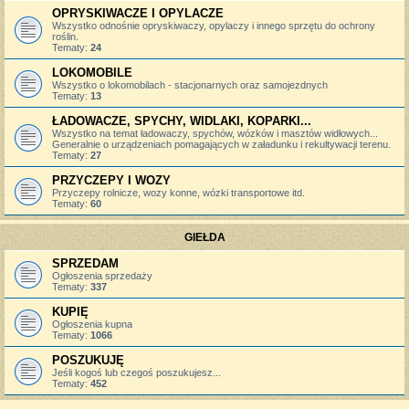
OPRYSKIWACZE I OPYLACZE
Wszystko odnośnie opryskiwaczy, opylaczy i innego sprzętu do ochrony
roślin.
Tematy:
24
LOKOMOBILE
Wszystko o lokomobilach - stacjonarnych oraz samojezdnych
Tematy:
13
ŁADOWACZE, SPYCHY, WIDLAKI, KOPARKI...
Wszystko na temat ładowaczy, spychów, wózków i masztów widłowych...
Generalnie o urządzeniach pomagających w załadunku i rekultywacji terenu.
Tematy:
27
PRZYCZEPY I WOZY
Przyczepy rolnicze, wozy konne, wózki transportowe itd.
Tematy:
60
GIEŁDA
SPRZEDAM
Ogłoszenia sprzedaży
Tematy:
337
KUPIĘ
Ogłoszenia kupna
Tematy:
1066
POSZUKUJĘ
Jeśli kogoś lub czegoś poszukujesz...
Tematy:
452