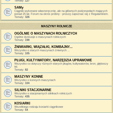
Tematy:
127
SAMy
Ciągniki wykonane własnoręcznie, ale na głównych podzespołach mających
ponad 25 lat. Forum na okres próbny - proszę zapoznać się z Regulaminem.
Tematy:
326
MASZYNY ROLNICZE
OGÓLNIE O MASZYNACH ROLNICZYCH
Ogólne dyskusje o maszynach rolniczych
Tematy:
198
ŻNIWIARKI, WIĄZAŁKI, KOMBAJNY...
Wszystko o starych maszynach żniwnych ...
Tematy:
105
PŁUGI, KULTYWATORY, NARZĘDZIA UPRAWOWE
Wszystko co dotyczy różnych starych pługów, kultywatorów, bron, głęboszy
itd.
Tematy:
82
MASZYNY KONNE
Wszystko o konnych maszynach
Tematy:
104
SILNIKI STACJONARNE
Wszystko o stacjonarnych silnikach rolniczych
Tematy:
435
KOSIARKI
Wszelkiego rodzaju kosiarki ciągnikowe
Tematy:
54