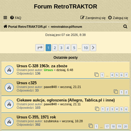
Forum RetroTRAKTOR
FAQ
Zarejestruj się
Zaloguj się
S
Portal RetroTRAKTOR.pl
retrotraktor.pl/forum
z
Dzisiaj jest 07 sie 2026, 8:38
u
Strona
1
z
10
1
2
3
4
5
10
Następna
k
…
a
Ostatnie posty
j
Ursus C-328 1963r. za zboże
Ostatni post autor:
Ursus
«
dzisiaj, 6:48
Odpowiedzi:
136
1
4
5
6
7
…
Ursus c325
Ostatni post autor:
pawelll48
«
wczoraj, 21:21
Odpowiedzi:
33
1
2
Ciekawe aukcje, ogłoszenia (Allegro, Tablica.pl i inne)
Ostatni post autor:
pawelll48
«
wczoraj, 21:11
Odpowiedzi:
103
1
2
3
4
5
6
Ursus C-355, 1971 rok
Ostatni post autor:
szubinska
«
wczoraj, 16:28
Odpowiedzi:
392
1
17
18
19
20
…