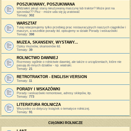
POSZUKIWANY, POSZUKIWANA
Widziałeś jakąś starą nieużywaną maszynę lub traktor? Może jest na
sprzedaż?? Pisz - może uda się ją uratować
Tematy:
302
WARSZTAT
Tutaj relacjonujemy tylko przebieg prac restauracyjnych naszych ciągników i
maszyn, a wszelkie porady itd. opisujemy w dziale Porady i wskazówki
Tematy:
398
MUZEA, SKANSENY, WYSTAWY...
Opisy muzeów, skansenów itd.
Tematy:
39
ROLNICTWO DAWNIEJ
Rozmowy ogólnie o rolnictwie dawniej, ale także o urządzeniach, które nie
pasują do innych działów - np. wiatraki.
Tematy:
21
RETROTRAKTOR - ENGLISH VERSION
Tematy:
11
PORADY I WSKAZÓWKI
Porady i wskazówki remontowe, adresy sklepów, itp.
Tematy:
773
LITERATURA ROLNICZA
Wszystko co dotyczy książek o tematyce rolniczej.
Tematy:
91
CIĄGNIKI ROLNICZE