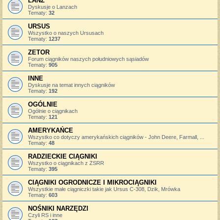
LANZ
Dyskusje o Lanzach
Tematy:
32
URSUS
Wszystko o naszych Ursusach
Tematy:
1237
ZETOR
Forum ciągników naszych południowych sąsiadów
Tematy:
905
INNE
Dyskusje na temat innych ciągników
Tematy:
192
OGÓLNIE
Ogólnie o ciągnikach
Tematy:
121
AMERYKAŃCE
Wszystko co dotyczy amerykańskich ciągników - John Deere, Farmall, ...
Tematy:
48
RADZIECKIE CIĄGNIKI
Wszystko o ciągnikach z ZSRR
Tematy:
395
CIĄGNIKI OGRODNICZE I MIKROCIĄGNIKI
Wszystkie małe ciągniczki takie jak Ursus C-308, Dzik, Mrówka
Tematy:
603
NOŚNIKI NARZĘDZI
Czyli RS i inne