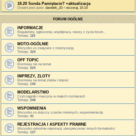
18.20 Sonda Pamiętacie? +aktualizacja
Ostatni post autor:
davidek_20
«
wczoraj, 15:10
FORUM OGÓLNE
INFORMACJE
Regulaminy, ogłoszenia, współpraca, newsy z życia forum...
Tematy:
116
MOTO-OGÓLNIE
Wszystko co związane z motoryzacją
Tematy:
324
OFF TOPIC
Rozmowy nie na temat
Tematy:
524
IMPREZY, ZLOTY
Rozmowy na temat zlotów i imprez
Tematy:
140
MODELARSTWO
Czyli ciągniki i maszyny w małych rozmiarach
Tematy:
248
WSPOMNIENIA
Wszystko co dotyczy czasów minionych, wspomnienia itp.
Tematy:
41
REJESTRACJA I ASPEKTY PRAWNE
Wszystko odnośnie rejestracji, ubezpieczenia i innych formalności
Tematy:
127