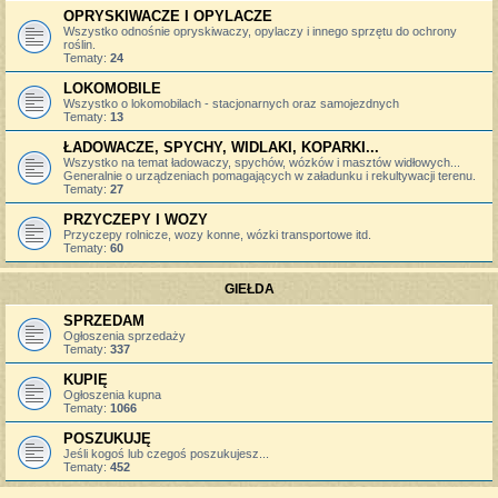
OPRYSKIWACZE I OPYLACZE
Wszystko odnośnie opryskiwaczy, opylaczy i innego sprzętu do ochrony
roślin.
Tematy:
24
LOKOMOBILE
Wszystko o lokomobilach - stacjonarnych oraz samojezdnych
Tematy:
13
ŁADOWACZE, SPYCHY, WIDLAKI, KOPARKI...
Wszystko na temat ładowaczy, spychów, wózków i masztów widłowych...
Generalnie o urządzeniach pomagających w załadunku i rekultywacji terenu.
Tematy:
27
PRZYCZEPY I WOZY
Przyczepy rolnicze, wozy konne, wózki transportowe itd.
Tematy:
60
GIEŁDA
SPRZEDAM
Ogłoszenia sprzedaży
Tematy:
337
KUPIĘ
Ogłoszenia kupna
Tematy:
1066
POSZUKUJĘ
Jeśli kogoś lub czegoś poszukujesz...
Tematy:
452