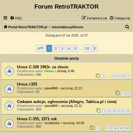
Forum RetroTRAKTOR
FAQ
Zarejestruj się
Zaloguj się
S
Portal RetroTRAKTOR.pl
retrotraktor.pl/forum
z
Dzisiaj jest 07 sie 2026, 11:57
u
Strona
1
z
10
1
2
3
4
5
10
Następna
k
…
a
Ostatnie posty
j
Ursus C-328 1963r. za zboże
Ostatni post autor:
Ursus
«
dzisiaj, 6:48
Odpowiedzi:
136
1
4
5
6
7
…
Ursus c325
Ostatni post autor:
pawelll48
«
wczoraj, 21:21
Odpowiedzi:
33
1
2
Ciekawe aukcje, ogłoszenia (Allegro, Tablica.pl i inne)
Ostatni post autor:
pawelll48
«
wczoraj, 21:11
Odpowiedzi:
103
1
2
3
4
5
6
Ursus C-355, 1971 rok
Ostatni post autor:
szubinska
«
wczoraj, 16:28
Odpowiedzi:
392
1
17
18
19
20
…