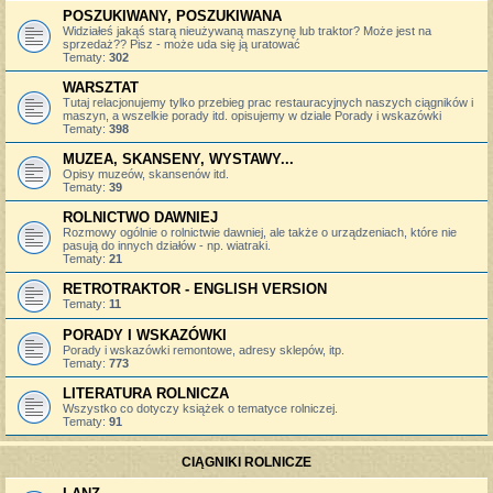
POSZUKIWANY, POSZUKIWANA
Widziałeś jakąś starą nieużywaną maszynę lub traktor? Może jest na
sprzedaż?? Pisz - może uda się ją uratować
Tematy:
302
WARSZTAT
Tutaj relacjonujemy tylko przebieg prac restauracyjnych naszych ciągników i
maszyn, a wszelkie porady itd. opisujemy w dziale Porady i wskazówki
Tematy:
398
MUZEA, SKANSENY, WYSTAWY...
Opisy muzeów, skansenów itd.
Tematy:
39
ROLNICTWO DAWNIEJ
Rozmowy ogólnie o rolnictwie dawniej, ale także o urządzeniach, które nie
pasują do innych działów - np. wiatraki.
Tematy:
21
RETROTRAKTOR - ENGLISH VERSION
Tematy:
11
PORADY I WSKAZÓWKI
Porady i wskazówki remontowe, adresy sklepów, itp.
Tematy:
773
LITERATURA ROLNICZA
Wszystko co dotyczy książek o tematyce rolniczej.
Tematy:
91
CIĄGNIKI ROLNICZE