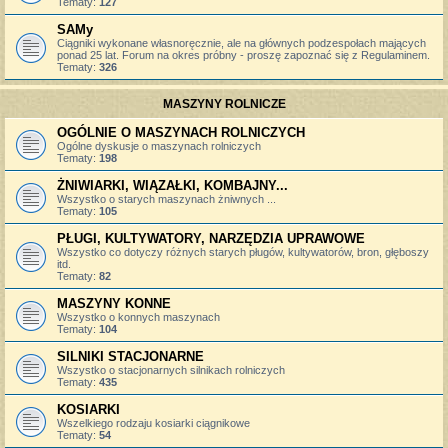
Tematy:
127
SAMy
Ciągniki wykonane własnoręcznie, ale na głównych podzespołach mających
ponad 25 lat. Forum na okres próbny - proszę zapoznać się z Regulaminem.
Tematy:
326
MASZYNY ROLNICZE
OGÓLNIE O MASZYNACH ROLNICZYCH
Ogólne dyskusje o maszynach rolniczych
Tematy:
198
ŻNIWIARKI, WIĄZAŁKI, KOMBAJNY...
Wszystko o starych maszynach żniwnych ...
Tematy:
105
PŁUGI, KULTYWATORY, NARZĘDZIA UPRAWOWE
Wszystko co dotyczy różnych starych pługów, kultywatorów, bron, głęboszy
itd.
Tematy:
82
MASZYNY KONNE
Wszystko o konnych maszynach
Tematy:
104
SILNIKI STACJONARNE
Wszystko o stacjonarnych silnikach rolniczych
Tematy:
435
KOSIARKI
Wszelkiego rodzaju kosiarki ciągnikowe
Tematy:
54