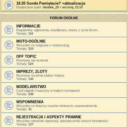
18.20 Sonda Pamiętacie? +aktualizacja
Ostatni post autor:
davidek_20
«
wczoraj, 15:10
FORUM OGÓLNE
INFORMACJE
Regulaminy, ogłoszenia, współpraca, newsy z życia forum...
Tematy:
116
MOTO-OGÓLNIE
Wszystko co związane z motoryzacją
Tematy:
324
OFF TOPIC
Rozmowy nie na temat
Tematy:
524
IMPREZY, ZLOTY
Rozmowy na temat zlotów i imprez
Tematy:
140
MODELARSTWO
Czyli ciągniki i maszyny w małych rozmiarach
Tematy:
248
WSPOMNIENIA
Wszystko co dotyczy czasów minionych, wspomnienia itp.
Tematy:
41
REJESTRACJA I ASPEKTY PRAWNE
Wszystko odnośnie rejestracji, ubezpieczenia i innych formalności
Tematy:
127