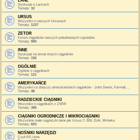
LANZ
Dyskusje o Lanzach
Tematy:
32
URSUS
Wszystko o naszych Ursusach
Tematy:
1237
ZETOR
Forum ciągników naszych południowych sąsiadów
Tematy:
905
INNE
Dyskusje na temat innych ciągników
Tematy:
192
OGÓLNIE
Ogólnie o ciągnikach
Tematy:
121
AMERYKAŃCE
Wszystko co dotyczy amerykańskich ciągników - John Deere, Farmall, ...
Tematy:
48
RADZIECKIE CIĄGNIKI
Wszystko o ciągnikach z ZSRR
Tematy:
395
CIĄGNIKI OGRODNICZE I MIKROCIĄGNIKI
Wszystkie małe ciągniczki takie jak Ursus C-308, Dzik, Mrówka
Tematy:
603
NOŚNIKI NARZĘDZI
Czyli RS i inne