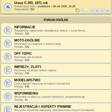
Ursus C-355, 1971 rok
Ostatni post autor:
szubinska
«
06 sie 2026, 16:28
Odpowiedzi:
392
1
17
18
19
20
…
FORUM OGÓLNE
INFORMACJE
Regulaminy, ogłoszenia, współpraca, newsy z życia forum...
Tematy:
116
MOTO-OGÓLNIE
Wszystko co związane z motoryzacją
Tematy:
324
OFF TOPIC
Rozmowy nie na temat
Tematy:
524
IMPREZY, ZLOTY
Rozmowy na temat zlotów i imprez
Tematy:
140
MODELARSTWO
Czyli ciągniki i maszyny w małych rozmiarach
Tematy:
248
WSPOMNIENIA
Wszystko co dotyczy czasów minionych, wspomnienia itp.
Tematy:
41
REJESTRACJA I ASPEKTY PRAWNE
Wszystko odnośnie rejestracji, ubezpieczenia i innych formalności