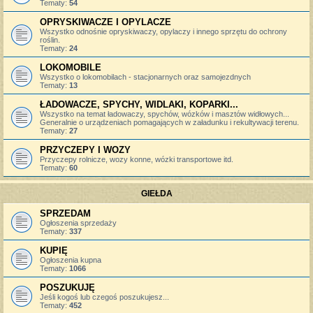
Tematy:
54
OPRYSKIWACZE I OPYLACZE
Wszystko odnośnie opryskiwaczy, opylaczy i innego sprzętu do ochrony
roślin.
Tematy:
24
LOKOMOBILE
Wszystko o lokomobilach - stacjonarnych oraz samojezdnych
Tematy:
13
ŁADOWACZE, SPYCHY, WIDLAKI, KOPARKI...
Wszystko na temat ładowaczy, spychów, wózków i masztów widłowych...
Generalnie o urządzeniach pomagających w załadunku i rekultywacji terenu.
Tematy:
27
PRZYCZEPY I WOZY
Przyczepy rolnicze, wozy konne, wózki transportowe itd.
Tematy:
60
GIEŁDA
SPRZEDAM
Ogłoszenia sprzedaży
Tematy:
337
KUPIĘ
Ogłoszenia kupna
Tematy:
1066
POSZUKUJĘ
Jeśli kogoś lub czegoś poszukujesz...
Tematy:
452