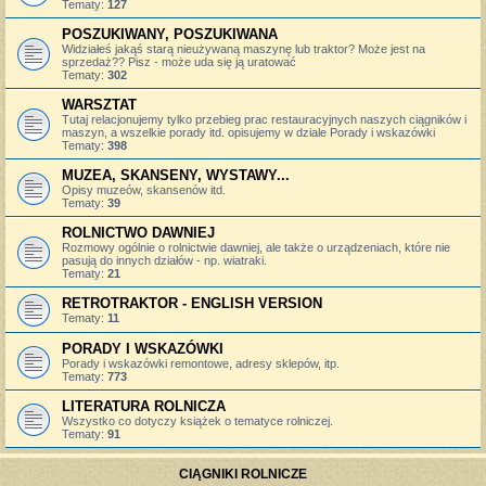
Tematy:
127
POSZUKIWANY, POSZUKIWANA
Widziałeś jakąś starą nieużywaną maszynę lub traktor? Może jest na
sprzedaż?? Pisz - może uda się ją uratować
Tematy:
302
WARSZTAT
Tutaj relacjonujemy tylko przebieg prac restauracyjnych naszych ciągników i
maszyn, a wszelkie porady itd. opisujemy w dziale Porady i wskazówki
Tematy:
398
MUZEA, SKANSENY, WYSTAWY...
Opisy muzeów, skansenów itd.
Tematy:
39
ROLNICTWO DAWNIEJ
Rozmowy ogólnie o rolnictwie dawniej, ale także o urządzeniach, które nie
pasują do innych działów - np. wiatraki.
Tematy:
21
RETROTRAKTOR - ENGLISH VERSION
Tematy:
11
PORADY I WSKAZÓWKI
Porady i wskazówki remontowe, adresy sklepów, itp.
Tematy:
773
LITERATURA ROLNICZA
Wszystko co dotyczy książek o tematyce rolniczej.
Tematy:
91
CIĄGNIKI ROLNICZE