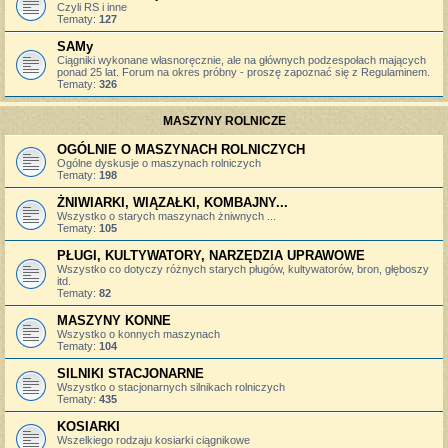
Czyli RS i inne
Tematy:
127
SAMy
Ciągniki wykonane własnoręcznie, ale na głównych podzespołach mających
ponad 25 lat. Forum na okres próbny - proszę zapoznać się z Regulaminem.
Tematy:
326
MASZYNY ROLNICZE
OGÓLNIE O MASZYNACH ROLNICZYCH
Ogólne dyskusje o maszynach rolniczych
Tematy:
198
ŻNIWIARKI, WIĄZAŁKI, KOMBAJNY...
Wszystko o starych maszynach żniwnych ...
Tematy:
105
PŁUGI, KULTYWATORY, NARZĘDZIA UPRAWOWE
Wszystko co dotyczy różnych starych pługów, kultywatorów, bron, głęboszy
itd.
Tematy:
82
MASZYNY KONNE
Wszystko o konnych maszynach
Tematy:
104
SILNIKI STACJONARNE
Wszystko o stacjonarnych silnikach rolniczych
Tematy:
435
KOSIARKI
Wszelkiego rodzaju kosiarki ciągnikowe