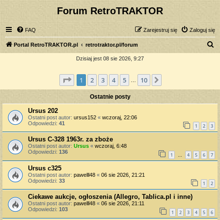
Forum RetroTRAKTOR
FAQ
Zarejestruj się
Zaloguj się
S
Portal RetroTRAKTOR.pl
retrotraktor.pl/forum
z
Dzisiaj jest 08 sie 2026, 9:27
u
Strona
1
z
10
1
2
3
4
5
10
Następna
k
…
a
Ostatnie posty
j
Ursus 202
Ostatni post autor:
ursus152
«
wczoraj, 22:06
Odpowiedzi:
41
1
2
3
Ursus C-328 1963r. za zboże
Ostatni post autor:
Ursus
«
wczoraj, 6:48
Odpowiedzi:
136
1
4
5
6
7
…
Ursus c325
Ostatni post autor:
pawelll48
«
06 sie 2026, 21:21
Odpowiedzi:
33
1
2
Ciekawe aukcje, ogłoszenia (Allegro, Tablica.pl i inne)
Ostatni post autor:
pawelll48
«
06 sie 2026, 21:11
Odpowiedzi:
103
1
2
3
4
5
6