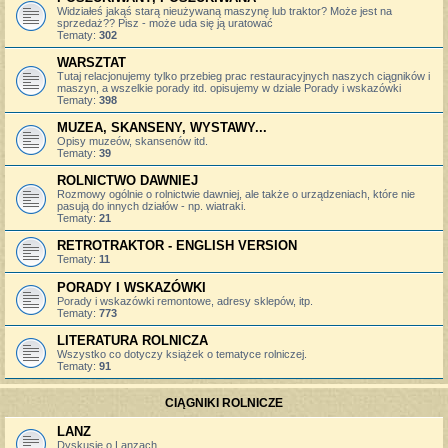
Widziałeś jakąś starą nieużywaną maszynę lub traktor? Może jest na
sprzedaż?? Pisz - może uda się ją uratować
Tematy:
302
WARSZTAT
Tutaj relacjonujemy tylko przebieg prac restauracyjnych naszych ciągników i
maszyn, a wszelkie porady itd. opisujemy w dziale Porady i wskazówki
Tematy:
398
MUZEA, SKANSENY, WYSTAWY...
Opisy muzeów, skansenów itd.
Tematy:
39
ROLNICTWO DAWNIEJ
Rozmowy ogólnie o rolnictwie dawniej, ale także o urządzeniach, które nie
pasują do innych działów - np. wiatraki.
Tematy:
21
RETROTRAKTOR - ENGLISH VERSION
Tematy:
11
PORADY I WSKAZÓWKI
Porady i wskazówki remontowe, adresy sklepów, itp.
Tematy:
773
LITERATURA ROLNICZA
Wszystko co dotyczy książek o tematyce rolniczej.
Tematy:
91
CIĄGNIKI ROLNICZE
LANZ
Dyskusje o Lanzach