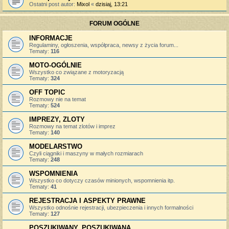
Ostatni post autor:
Mixol
«
dzisiaj, 13:21
FORUM OGÓLNE
INFORMACJE
Regulaminy, ogłoszenia, współpraca, newsy z życia forum...
Tematy:
116
MOTO-OGÓLNIE
Wszystko co związane z motoryzacją
Tematy:
324
OFF TOPIC
Rozmowy nie na temat
Tematy:
524
IMPREZY, ZLOTY
Rozmowy na temat zlotów i imprez
Tematy:
140
MODELARSTWO
Czyli ciągniki i maszyny w małych rozmiarach
Tematy:
248
WSPOMNIENIA
Wszystko co dotyczy czasów minionych, wspomnienia itp.
Tematy:
41
REJESTRACJA I ASPEKTY PRAWNE
Wszystko odnośnie rejestracji, ubezpieczenia i innych formalności
Tematy:
127
POSZUKIWANY, POSZUKIWANA