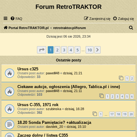
Forum RetroTRAKTOR
FAQ
Zarejestruj się
Zaloguj się
S
Portal RetroTRAKTOR.pl
retrotraktor.pl/forum
z
Dzisiaj jest 06 sie 2026, 23:34
u
Strona
1
z
10
1
2
3
4
5
10
Następna
k
…
a
Ostatnie posty
j
Ursus c325
Ostatni post autor:
pawelll48
«
dzisiaj, 21:21
Odpowiedzi:
33
1
2
Ciekawe aukcje, ogłoszenia (Allegro, Tablica.pl i inne)
Ostatni post autor:
pawelll48
«
dzisiaj, 21:11
Odpowiedzi:
103
1
2
3
4
5
6
Ursus C-355, 1971 rok
Ostatni post autor:
szubinska
«
dzisiaj, 16:28
Odpowiedzi:
392
1
17
18
19
20
…
18.20 Sonda Pamiętacie? +aktualizacja
Ostatni post autor:
davidek_20
«
dzisiaj, 15:10
Zaczep dolny / listwa C355