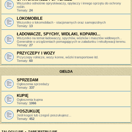
Wszystko odnośnie opryskiwaczy, opylaczy i innego sprzętu do ochrony
roślin.
Tematy:
24
LOKOMOBILE
Wszystko o lokomobilach - stacjonarnych oraz samojezdnych
Tematy:
13
ŁADOWACZE, SPYCHY, WIDLAKI, KOPARKI...
Wszystko na temat ładowaczy, spychów, wózków i masztów widłowych...
Generalnie o urządzeniach pomagających w załadunku i rekultywacji terenu.
Tematy:
27
PRZYCZEPY I WOZY
Przyczepy rolnicze, wozy konne, wózki transportowe itd.
Tematy:
60
GIEŁDA
SPRZEDAM
Ogłoszenia sprzedaży
Tematy:
337
KUPIĘ
Ogłoszenia kupna
Tematy:
1066
POSZUKUJĘ
Jeśli kogoś lub czegoś poszukujesz...
Tematy:
452
ZALOGUJ SIĘ
•
ZAREJESTRUJ SIĘ