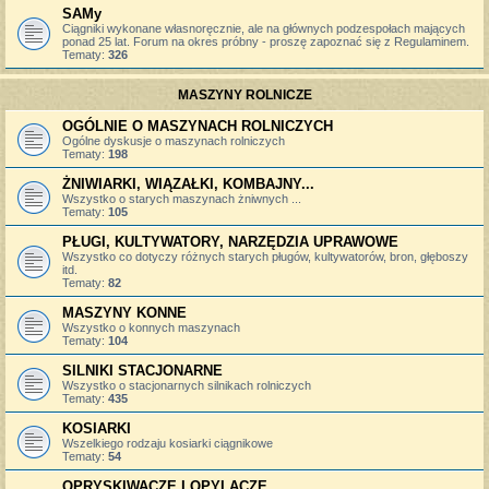
SAMy
Ciągniki wykonane własnoręcznie, ale na głównych podzespołach mających
ponad 25 lat. Forum na okres próbny - proszę zapoznać się z Regulaminem.
Tematy:
326
MASZYNY ROLNICZE
OGÓLNIE O MASZYNACH ROLNICZYCH
Ogólne dyskusje o maszynach rolniczych
Tematy:
198
ŻNIWIARKI, WIĄZAŁKI, KOMBAJNY...
Wszystko o starych maszynach żniwnych ...
Tematy:
105
PŁUGI, KULTYWATORY, NARZĘDZIA UPRAWOWE
Wszystko co dotyczy różnych starych pługów, kultywatorów, bron, głęboszy
itd.
Tematy:
82
MASZYNY KONNE
Wszystko o konnych maszynach
Tematy:
104
SILNIKI STACJONARNE
Wszystko o stacjonarnych silnikach rolniczych
Tematy:
435
KOSIARKI
Wszelkiego rodzaju kosiarki ciągnikowe
Tematy:
54
OPRYSKIWACZE I OPYLACZE