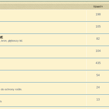
TEMATY
198
105
WE
82
bron, głęboszy itd.
104
435
54
24
do ochrony roślin.
13
ch