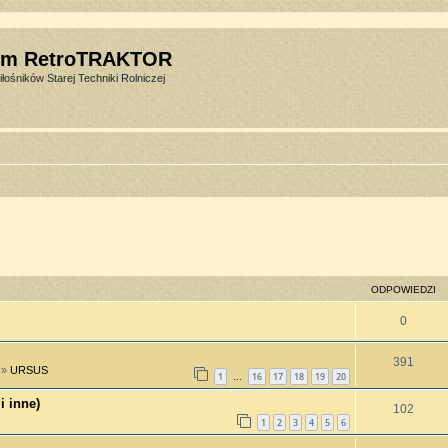
um RetroTRAKTOR
łośników Starej Techniki Rolniczej
ODPOWIEDZI
0
391
»
URSUS
1
16
17
18
19
20
…
i inne)
102
1
2
3
4
5
6