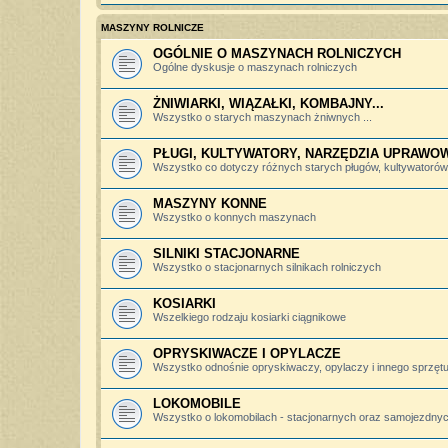
MASZYNY ROLNICZE
OGÓLNIE O MASZYNACH ROLNICZYCH
Ogólne dyskusje o maszynach rolniczych
ŻNIWIARKI, WIĄZAŁKI, KOMBAJNY...
Wszystko o starych maszynach żniwnych ...
PŁUGI, KULTYWATORY, NARZĘDZIA UPRAWO
Wszystko co dotyczy różnych starych pługów, kultywatorów, 
MASZYNY KONNE
Wszystko o konnych maszynach
SILNIKI STACJONARNE
Wszystko o stacjonarnych silnikach rolniczych
KOSIARKI
Wszelkiego rodzaju kosiarki ciągnikowe
OPRYSKIWACZE I OPYLACZE
Wszystko odnośnie opryskiwaczy, opylaczy i innego sprzętu 
LOKOMOBILE
Wszystko o lokomobilach - stacjonarnych oraz samojezdny