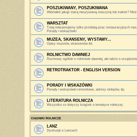
POSZUKIWANY, POSZUKIWANA
Widziałeś jakąś starą nieużywaną maszynę lub traktor? Może
WARSZTAT
Tutaj relacjonujemy tylko przebieg prac restauracyjnych nas
Porady i wskazówki
MUZEA, SKANSENY, WYSTAWY...
Opisy muzeów, skansenów itd.
ROLNICTWO DAWNIEJ
Rozmowy ogólnie o rolnictwie dawniej, ale także o urządzeniac
RETROTRAKTOR - ENGLISH VERSION
PORADY I WSKAZÓWKI
Porady i wskazówki remontowe, adresy sklepów, itp.
LITERATURA ROLNICZA
Wszystko co dotyczy książek o tematyce rolniczej.
CIĄGNIKI ROLNICZE
LANZ
Dyskusje o Lanzach