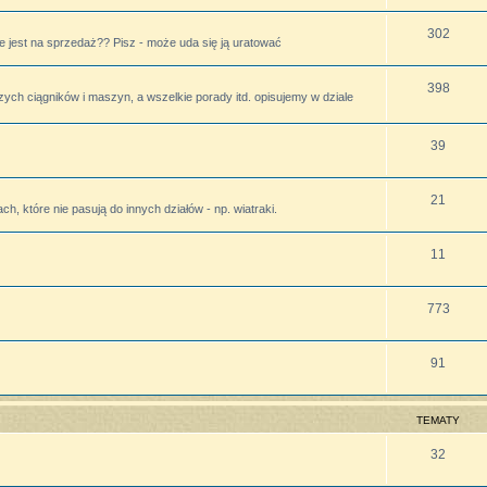
302
 jest na sprzedaż?? Pisz - może uda się ją uratować
398
zych ciągników i maszyn, a wszelkie porady itd. opisujemy w dziale
39
21
h, które nie pasują do innych działów - np. wiatraki.
11
773
91
TEMATY
32