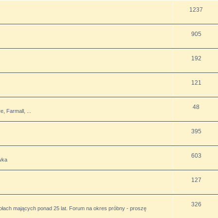
1237
905
192
121
48
 Farmall, ...
395
603
wka
127
326
ołach mających ponad 25 lat. Forum na okres próbny - proszę