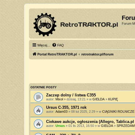
For
Forum Mi
Więcej…
FAQ
Portal RetroTRAKTOR.pl
retrotraktor.pl/forum
OSTATNIE POSTY
Zaczep dolny / listwa C355
autor:
Mixol
» dzisiaj, 13:21 » w
GIEŁDA
»
KUPIĘ
Ursus C-355, 1971 rok
autor:
Adam03
» 08 lut 2025, 2:29 » w
CIĄGNIKI ROLNICZE
Ciekawe aukcje, ogłoszenia (Allegro, Tablica.pl 
autor:
Ursus
» 01 lis 2013, 16:50 » w
GIEŁDA
»
SPRZEDAM