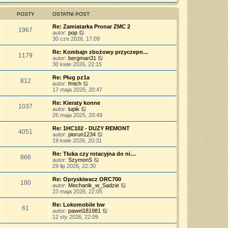
s
z
n
l
w
t
y
o
n
i
POSTY
OSTATNI POST
p
w
a
e
o
s
j
t
Re: Zamiatarka Pronar ZMC 2
s
z
1967
n
l
W
autor:
pop
t
y
o
n
y
30 cze 2026, 17:09
p
w
a
ś
o
s
j
w
Re: Kombajn zbożowy przyczepn…
s
z
1179
n
i
W
autor:
bergman31
t
y
o
e
y
30 kwie 2026, 22:15
p
w
t
ś
o
s
l
w
Re: Pług pz1a
s
z
812
n
i
W
autor:
fmich
t
y
a
e
y
17 maja 2026, 20:47
p
j
t
ś
o
n
l
w
Re: Kieraty konne
s
o
1037
n
i
W
autor:
lupik
t
w
a
e
y
26 maja 2025, 20:49
s
j
t
ś
z
n
l
w
Re: 1HC102 - DUZY REMONT
y
o
4051
n
i
W
autor:
piorun1234
p
w
a
e
y
19 kwie 2026, 20:31
o
s
j
t
ś
s
z
n
l
w
Re: Tłuka czy rotacyjna do ni…
t
y
o
866
n
i
W
autor:
SzymonS
p
w
a
e
y
29 lip 2026, 22:30
o
s
j
t
ś
s
z
n
l
w
Re: Opryskiwacz ORC700
t
y
o
180
n
i
W
autor:
Mechanik_w_Sadzie
p
w
a
e
y
23 maja 2026, 22:05
o
s
j
t
ś
s
z
n
l
w
Re: Lokomobile bw
t
y
o
61
n
i
W
autor:
pawel181981
p
w
a
e
y
12 sty 2026, 22:09
o
s
j
t
ś
s
z
n
l