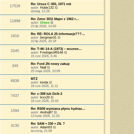
o
s
j
w
Re: Ursus C-355, 1971 rok
s
17526
z
n
i
W
autor:
Hubix132
t
y
o
e
y
dzisiaj, 12:28
p
w
t
ś
o
s
l
w
Re: Zetor 3011 Major z 1962 r…
s
11898
z
n
i
W
autor:
Ursus
t
y
a
e
y
23 lip 2026, 14:00
p
j
t
ś
o
n
l
w
Re: RE: ROLA 25 informacje???…
s
o
1816
n
i
W
autor:
bergman31
t
w
a
e
y
10 lip 2026, 20:18
s
j
t
ś
z
n
l
w
Re: T-4K-14-A (1973) – wczesn…
y
o
2045
n
i
W
autor:
Fredrigez#9146
p
w
a
e
y
15 cze 2026, 6:46
o
s
j
t
ś
s
z
n
l
w
Re: Ford 2N nowy zakup
t
y
o
349
n
i
W
autor:
Niall
p
w
a
e
y
25 maja 2026, 10:09
o
s
j
t
ś
s
z
n
l
w
MTZ
t
y
o
6838
n
i
W
autor:
tonda
p
w
a
e
y
18 cze 2026, 11:11
o
s
j
t
ś
s
z
n
l
w
Re: c-308 lub Dzik-2
t
y
o
7437
n
i
W
autor:
lxxx20
p
w
a
e
y
16 cze 2026, 15:02
o
s
j
t
ś
s
z
n
l
w
Re: RS09 wymiana płynu hydrau…
t
y
o
1594
n
i
W
autor:
Andrej87
p
w
a
e
y
13 kwie 2026, 11:20
o
s
j
t
ś
s
z
n
l
w
Re: SAM = 330 + ZIŁ ?
t
y
o
3135
n
i
W
autor:
Adam03
p
w
a
e
y
wczoraj, 21:08
o
s
j
t
ś