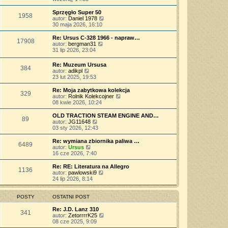
o
s
j
t
ś
s
z
n
l
w
Sprzęgło Super 50
t
y
o
1958
n
i
W
autor:
Daniel 1978
p
w
a
e
y
30 maja 2026, 16:10
o
s
j
t
ś
s
z
n
l
w
Re: Ursus C-328 1966 - napraw…
t
y
o
17908
n
i
W
autor:
bergman31
p
w
a
e
y
31 lip 2026, 23:04
o
s
j
t
ś
s
z
n
l
w
t
Re: Muzeum Ursusa
y
o
n
384
i
W
autor:
adikpl
p
w
a
e
y
23 lut 2025, 19:53
o
s
j
t
ś
s
z
n
l
w
t
Re: Moja zabytkowa kolekcja
y
o
n
329
i
W
autor:
Rolnik Kolekcojner
p
w
a
e
y
08 kwie 2026, 10:24
o
s
j
t
ś
s
z
n
l
w
t
OLD TRACTION STEAM ENGINE AND…
y
o
89
n
i
W
autor:
JG11648
p
w
a
e
y
03 sty 2026, 12:43
o
s
j
t
ś
s
z
n
l
w
t
Re: wymiana zbiornika paliwa …
y
o
6489
n
i
W
autor:
Ursus
p
w
a
e
y
16 cze 2026, 7:40
o
s
j
t
ś
s
z
n
l
w
t
Re: RE: Literatura na Allegro
y
o
1136
n
i
W
autor:
pawlowski9
p
w
a
e
y
24 lip 2026, 8:14
o
s
j
t
ś
s
z
n
l
w
t
y
o
n
i
POSTY
OSTATNI POST
p
w
a
e
o
s
j
t
Re: J.D. Lanz 310
s
341
z
n
l
W
autor:
ZetorrrrK25
t
y
o
n
y
08 cze 2025, 9:09
p
w
a
ś