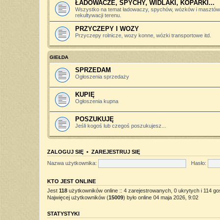
ŁADOWACZE, SPYCHY, WIDLAKI, KOPARKI...
Wszystko na temat ładowaczy, spychów, wózków i masztów 
rekultywacji terenu.
PRZYCZEPY I WOZY
Przyczepy rolnicze, wozy konne, wózki transportowe itd.
GIEŁDA
SPRZEDAM
Ogłoszenia sprzedaży
KUPIĘ
Ogłoszenia kupna
POSZUKUJĘ
Jeśli kogoś lub czegoś poszukujesz...
ZALOGUJ SIĘ
•
ZAREJESTRUJ SIĘ
Nazwa użytkownika:
Hasło:
KTO JEST ONLINE
Jest
118
użytkowników online :: 4 zarejestrowanych, 0 ukrytych i 114 go
Najwięcej użytkowników (
15009
) było online 04 maja 2026, 9:02
STATYSTYKI