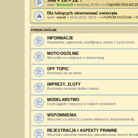
SAM = 330 + ZIŁ ?
autor:
Bolszewik
» wczoraj, 20:55 » w
CIĄGNIKI ROLNICZ
Dla lubiących obserwować zwierzęta
autor:
marek
» 04 lut 2013, 18:37 » w
FORUM OGÓLNE
»
O
FORUM OGÓLNE
INFORMACJE
Regulaminy, ogłoszenia, współpraca, newsy z życia forum...
MOTO-OGÓLNIE
Wszystko co związane z motoryzacją
OFF TOPIC
Rozmowy nie na temat
IMPREZY, ZLOTY
Rozmowy na temat zlotów i imprez
MODELARSTWO
Czyli ciągniki i maszyny w małych rozmiarach
WSPOMNIENIA
Wszystko co dotyczy czasów minionych, wspomnienia itp.
REJESTRACJA I ASPEKTY PRAWNE
Wszystko odnośnie rejestracji, ubezpieczenia i innych forma