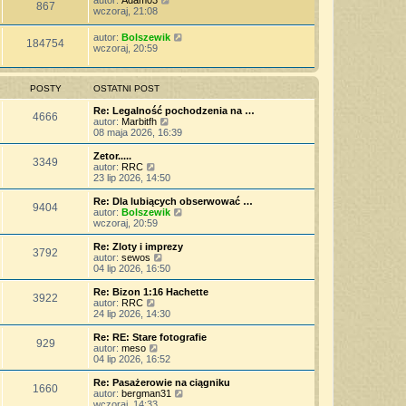
autor:
Adam03
867
wczoraj, 21:08
autor:
Bolszewik
184754
wczoraj, 20:59
POSTY
OSTATNI POST
Re: Legalność pochodzenia na …
4666
W
autor:
Marbitfh
y
08 maja 2026, 16:39
ś
w
Zetor.....
3349
i
W
autor:
RRC
e
y
23 lip 2026, 14:50
t
ś
l
w
Re: Dla lubiących obserwować …
9404
n
i
W
autor:
Bolszewik
a
e
y
wczoraj, 20:59
j
t
ś
n
l
w
Re: Zloty i imprezy
o
3792
n
i
W
autor:
sewos
w
a
e
y
04 lip 2026, 16:50
s
j
t
ś
z
n
l
w
Re: Bizon 1:16 Hachette
y
o
3922
n
i
W
autor:
RRC
p
w
a
e
y
24 lip 2026, 14:30
o
s
j
t
ś
s
z
n
l
w
Re: RE: Stare fotografie
t
y
o
929
n
i
W
autor:
meso
p
w
a
e
y
04 lip 2026, 16:52
o
s
j
t
ś
s
z
n
l
w
Re: Pasażerowie na ciągniku
t
y
o
1660
n
i
W
autor:
bergman31
p
w
a
e
y
wczoraj, 14:33