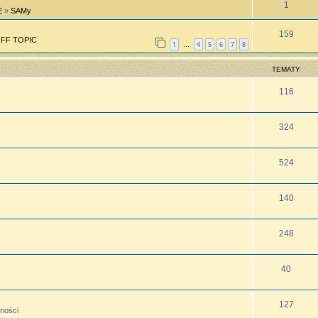
1
E
»
SAMy
159
FF TOPIC
1
4
5
6
7
8
…
TEMATY
116
324
524
140
248
40
127
lności