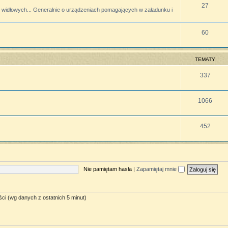
27
widłowych... Generalnie o urządzeniach pomagających w załadunku i
60
TEMATY
337
1066
452
Nie pamiętam hasła
|
Zapamiętaj mnie
ści (wg danych z ostatnich 5 minut)