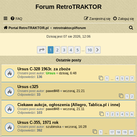
Forum RetroTRAKTOR
FAQ
Zarejestruj się
Zaloguj się
S
Portal RetroTRAKTOR.pl
retrotraktor.pl/forum
z
Dzisiaj jest 07 sie 2026, 12:06
u
Strona
1
z
10
1
2
3
4
5
10
Następna
k
…
a
Ostatnie posty
j
Ursus C-328 1963r. za zboże
Ostatni post autor:
Ursus
«
dzisiaj, 6:48
Odpowiedzi:
136
1
4
5
6
7
…
Ursus c325
Ostatni post autor:
pawelll48
«
wczoraj, 21:21
Odpowiedzi:
33
1
2
Ciekawe aukcje, ogłoszenia (Allegro, Tablica.pl i inne)
Ostatni post autor:
pawelll48
«
wczoraj, 21:11
Odpowiedzi:
103
1
2
3
4
5
6
Ursus C-355, 1971 rok
Ostatni post autor:
szubinska
«
wczoraj, 16:28
Odpowiedzi:
392
1
17
18
19
20
…