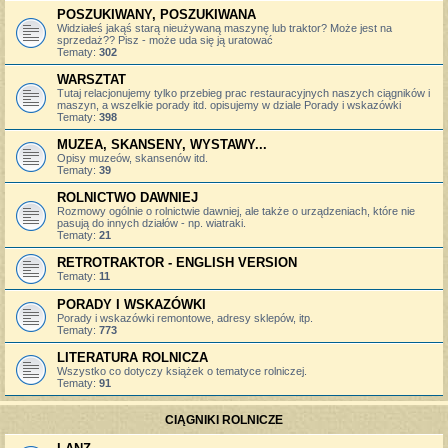
POSZUKIWANY, POSZUKIWANA
Widziałeś jakąś starą nieużywaną maszynę lub traktor? Może jest na
sprzedaż?? Pisz - może uda się ją uratować
Tematy:
302
WARSZTAT
Tutaj relacjonujemy tylko przebieg prac restauracyjnych naszych ciągników i
maszyn, a wszelkie porady itd. opisujemy w dziale Porady i wskazówki
Tematy:
398
MUZEA, SKANSENY, WYSTAWY...
Opisy muzeów, skansenów itd.
Tematy:
39
ROLNICTWO DAWNIEJ
Rozmowy ogólnie o rolnictwie dawniej, ale także o urządzeniach, które nie
pasują do innych działów - np. wiatraki.
Tematy:
21
RETROTRAKTOR - ENGLISH VERSION
Tematy:
11
PORADY I WSKAZÓWKI
Porady i wskazówki remontowe, adresy sklepów, itp.
Tematy:
773
LITERATURA ROLNICZA
Wszystko co dotyczy książek o tematyce rolniczej.
Tematy:
91
CIĄGNIKI ROLNICZE