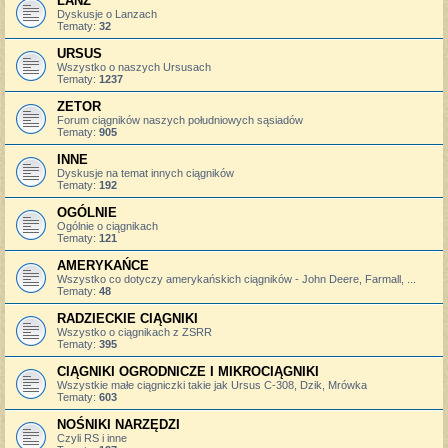
LANZ
Dyskusje o Lanzach
Tematy:
32
URSUS
Wszystko o naszych Ursusach
Tematy:
1237
ZETOR
Forum ciągników naszych południowych sąsiadów
Tematy:
905
INNE
Dyskusje na temat innych ciągników
Tematy:
192
OGÓLNIE
Ogólnie o ciągnikach
Tematy:
121
AMERYKAŃCE
Wszystko co dotyczy amerykańskich ciągników - John Deere, Farmall, ...
Tematy:
48
RADZIECKIE CIĄGNIKI
Wszystko o ciągnikach z ZSRR
Tematy:
395
CIĄGNIKI OGRODNICZE I MIKROCIĄGNIKI
Wszystkie małe ciągniczki takie jak Ursus C-308, Dzik, Mrówka
Tematy:
603
NOŚNIKI NARZĘDZI
Czyli RS i inne