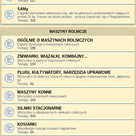
Tematy:
127
SAMy
Ciągniki wykonane własnoręcznie, ale na głównych podzespołach mających
ponad 25 lat. Forum na okres próbny - proszę zapoznać się z Regulaminem.
Tematy:
326
MASZYNY ROLNICZE
OGÓLNIE O MASZYNACH ROLNICZYCH
Ogólne dyskusje o maszynach rolniczych
Tematy:
198
ŻNIWIARKI, WIĄZAŁKI, KOMBAJNY...
Wszystko o starych maszynach żniwnych ...
Tematy:
105
PŁUGI, KULTYWATORY, NARZĘDZIA UPRAWOWE
Wszystko co dotyczy różnych starych pługów, kultywatorów, bron, głęboszy
itd.
Tematy:
82
MASZYNY KONNE
Wszystko o konnych maszynach
Tematy:
104
SILNIKI STACJONARNE
Wszystko o stacjonarnych silnikach rolniczych
Tematy:
435
KOSIARKI
Wszelkiego rodzaju kosiarki ciągnikowe
Tematy:
54