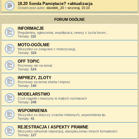
18.20 Sonda Pamiętacie? +aktualizacja
Ostatni post autor:
davidek_20
«
wczoraj, 15:10
FORUM OGÓLNE
INFORMACJE
Regulaminy, ogłoszenia, współpraca, newsy z życia forum...
Tematy:
116
MOTO-OGÓLNIE
Wszystko co związane z motoryzacją
Tematy:
324
OFF TOPIC
Rozmowy nie na temat
Tematy:
524
IMPREZY, ZLOTY
Rozmowy na temat zlotów i imprez
Tematy:
140
MODELARSTWO
Czyli ciągniki i maszyny w małych rozmiarach
Tematy:
248
WSPOMNIENIA
Wszystko co dotyczy czasów minionych, wspomnienia itp.
Tematy:
41
REJESTRACJA I ASPEKTY PRAWNE
Wszystko odnośnie rejestracji, ubezpieczenia i innych formalności
Tematy:
127