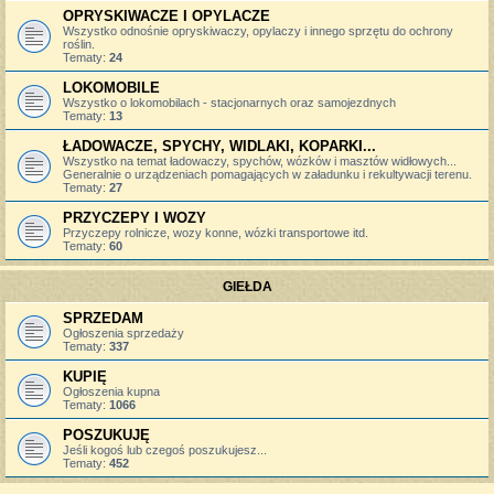
OPRYSKIWACZE I OPYLACZE
Wszystko odnośnie opryskiwaczy, opylaczy i innego sprzętu do ochrony
roślin.
Tematy:
24
LOKOMOBILE
Wszystko o lokomobilach - stacjonarnych oraz samojezdnych
Tematy:
13
ŁADOWACZE, SPYCHY, WIDLAKI, KOPARKI...
Wszystko na temat ładowaczy, spychów, wózków i masztów widłowych...
Generalnie o urządzeniach pomagających w załadunku i rekultywacji terenu.
Tematy:
27
PRZYCZEPY I WOZY
Przyczepy rolnicze, wozy konne, wózki transportowe itd.
Tematy:
60
GIEŁDA
SPRZEDAM
Ogłoszenia sprzedaży
Tematy:
337
KUPIĘ
Ogłoszenia kupna
Tematy:
1066
POSZUKUJĘ
Jeśli kogoś lub czegoś poszukujesz...
Tematy:
452