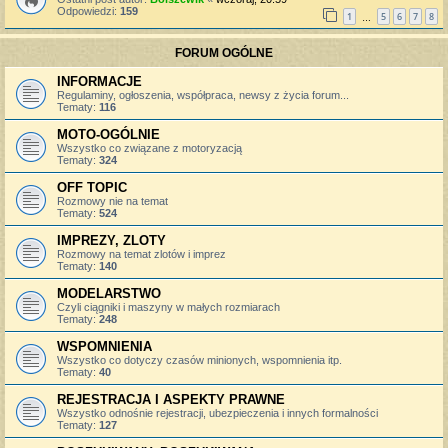
Odpowiedzi:
159
1
5
6
7
8
…
FORUM OGÓLNE
INFORMACJE
Regulaminy, ogłoszenia, współpraca, newsy z życia forum...
Tematy:
116
MOTO-OGÓLNIE
Wszystko co związane z motoryzacją
Tematy:
324
OFF TOPIC
Rozmowy nie na temat
Tematy:
524
IMPREZY, ZLOTY
Rozmowy na temat zlotów i imprez
Tematy:
140
MODELARSTWO
Czyli ciągniki i maszyny w małych rozmiarach
Tematy:
248
WSPOMNIENIA
Wszystko co dotyczy czasów minionych, wspomnienia itp.
Tematy:
40
REJESTRACJA I ASPEKTY PRAWNE
Wszystko odnośnie rejestracji, ubezpieczenia i innych formalności
Tematy:
127