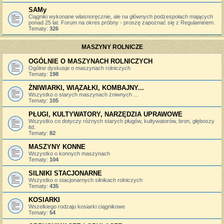
SAMy
Ciągniki wykonane własnoręcznie, ale na głównych podzespołach mających
ponad 25 lat. Forum na okres próbny - proszę zapoznać się z Regulaminem.
Tematy:
326
MASZYNY ROLNICZE
OGÓLNIE O MASZYNACH ROLNICZYCH
Ogólne dyskusje o maszynach rolniczych
Tematy:
198
ŻNIWIARKI, WIĄZAŁKI, KOMBAJNY...
Wszystko o starych maszynach żniwnych ...
Tematy:
105
PŁUGI, KULTYWATORY, NARZĘDZIA UPRAWOWE
Wszystko co dotyczy różnych starych pługów, kultywatorów, bron, głęboszy
itd.
Tematy:
82
MASZYNY KONNE
Wszystko o konnych maszynach
Tematy:
104
SILNIKI STACJONARNE
Wszystko o stacjonarnych silnikach rolniczych
Tematy:
435
KOSIARKI
Wszelkiego rodzaju kosiarki ciągnikowe
Tematy:
54