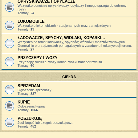
OPRYSKIWACZE I OPYLACZE
Wszystko odnośnie opryskiwaczy, opylaczy i innego sprzętu do ochrony
roślin.
Tematy:
24
LOKOMOBILE
Wszystko o lokomobilach - stacjonarnych oraz samojezdnych
Tematy:
13
ŁADOWACZE, SPYCHY, WIDLAKI, KOPARKI...
Wszystko na temat ładowaczy, spychów, wózków i masztów widłowych...
Generalnie o urządzeniach pomagających w załadunku i rekultywacji terenu.
Tematy:
27
PRZYCZEPY I WOZY
Przyczepy rolnicze, wozy konne, wózki transportowe itd.
Tematy:
60
GIEŁDA
SPRZEDAM
Ogłoszenia sprzedaży
Tematy:
337
KUPIĘ
Ogłoszenia kupna
Tematy:
1066
POSZUKUJĘ
Jeśli kogoś lub czegoś poszukujesz...
Tematy:
452