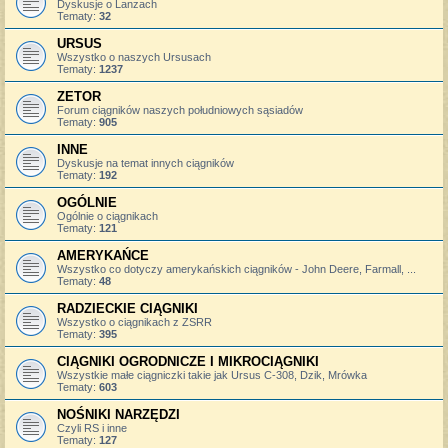
Dyskusje o Lanzach
Tematy:
32
URSUS
Wszystko o naszych Ursusach
Tematy:
1237
ZETOR
Forum ciągników naszych południowych sąsiadów
Tematy:
905
INNE
Dyskusje na temat innych ciągników
Tematy:
192
OGÓLNIE
Ogólnie o ciągnikach
Tematy:
121
AMERYKAŃCE
Wszystko co dotyczy amerykańskich ciągników - John Deere, Farmall, ...
Tematy:
48
RADZIECKIE CIĄGNIKI
Wszystko o ciągnikach z ZSRR
Tematy:
395
CIĄGNIKI OGRODNICZE I MIKROCIĄGNIKI
Wszystkie małe ciągniczki takie jak Ursus C-308, Dzik, Mrówka
Tematy:
603
NOŚNIKI NARZĘDZI
Czyli RS i inne
Tematy:
127