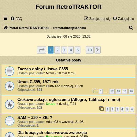
Forum RetroTRAKTOR
FAQ
Zarejestruj się
Zaloguj się
S
Portal RetroTRAKTOR.pl
retrotraktor.pl/forum
z
Dzisiaj jest 06 sie 2026, 13:32
u
Strona
1
z
10
1
2
3
4
5
10
Następna
k
…
a
Ostatnie posty
j
Zaczep dolny / listwa C355
Ostatni post autor:
Mixol
«
10 min temu
Ursus C-355, 1971 rok
Ostatni post autor:
Hubix132
«
dzisiaj, 12:28
Odpowiedzi:
391
1
17
18
19
20
…
Ciekawe aukcje, ogłoszenia (Allegro, Tablica.pl i inne)
Ostatni post autor:
Ursus
«
dzisiaj, 7:11
Odpowiedzi:
102
1
2
3
4
5
6
SAM = 330 + ZIŁ ?
Ostatni post autor:
Adam03
«
wczoraj, 21:08
Odpowiedzi:
1
Dla lubiących obserwować zwierzęta
Ostatni post autor:
Bolszewik
«
wczoraj, 20:59