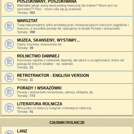
POSZUKIWANY, POSZUKIWANA
Widziałeś jakąś starą nieużywaną maszynę lub traktor? Może jest na
sprzedaż?? Pisz - może uda się ją uratować
Tematy:
302
WARSZTAT
Tutaj relacjonujemy tylko przebieg prac restauracyjnych naszych ciągników i
maszyn, a wszelkie porady itd. opisujemy w dziale Porady i wskazówki
Tematy:
398
MUZEA, SKANSENY, WYSTAWY...
Opisy muzeów, skansenów itd.
Tematy:
39
ROLNICTWO DAWNIEJ
Rozmowy ogólnie o rolnictwie dawniej, ale także o urządzeniach, które nie
pasują do innych działów - np. wiatraki.
Tematy:
21
RETROTRAKTOR - ENGLISH VERSION
Tematy:
11
PORADY I WSKAZÓWKI
Porady i wskazówki remontowe, adresy sklepów, itp.
Tematy:
773
LITERATURA ROLNICZA
Wszystko co dotyczy książek o tematyce rolniczej.
Tematy:
91
CIĄGNIKI ROLNICZE
LANZ