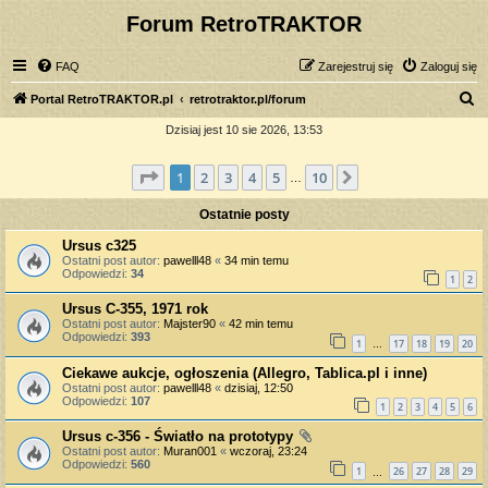
Forum RetroTRAKTOR
FAQ
Zarejestruj się
Zaloguj się
S
Portal RetroTRAKTOR.pl
retrotraktor.pl/forum
z
Dzisiaj jest 10 sie 2026, 13:53
u
Strona
1
z
10
1
2
3
4
5
10
Następna
k
…
a
Ostatnie posty
j
Ursus c325
Ostatni post autor:
pawelll48
«
34 min temu
Odpowiedzi:
34
1
2
Ursus C-355, 1971 rok
Ostatni post autor:
Majster90
«
42 min temu
Odpowiedzi:
393
1
17
18
19
20
…
Ciekawe aukcje, ogłoszenia (Allegro, Tablica.pl i inne)
Ostatni post autor:
pawelll48
«
dzisiaj, 12:50
Odpowiedzi:
107
1
2
3
4
5
6
Ursus c-356 - Światło na prototypy
Ostatni post autor:
Muran001
«
wczoraj, 23:24
Odpowiedzi:
560
1
26
27
28
29
…