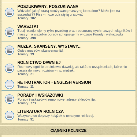
POSZUKIWANY, POSZUKIWANA
Widziałeś jakąś starą nieużywaną maszynę lub traktor? Może jest na
sprzedaż?? Pisz - może uda się ją uratować
Tematy:
302
WARSZTAT
Tutaj relacjonujemy tylko przebieg prac restauracyjnych naszych ciągników i
maszyn, a wszelkie porady itd. opisujemy w dziale Porady i wskazówki
Tematy:
398
MUZEA, SKANSENY, WYSTAWY...
Opisy muzeów, skansenów itd.
Tematy:
39
ROLNICTWO DAWNIEJ
Rozmowy ogólnie o rolnictwie dawniej, ale także o urządzeniach, które nie
pasują do innych działów - np. wiatraki.
Tematy:
21
RETROTRAKTOR - ENGLISH VERSION
Tematy:
11
PORADY I WSKAZÓWKI
Porady i wskazówki remontowe, adresy sklepów, itp.
Tematy:
773
LITERATURA ROLNICZA
Wszystko co dotyczy książek o tematyce rolniczej.
Tematy:
91
CIĄGNIKI ROLNICZE