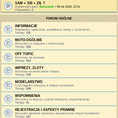
SAM = 330 + ZIŁ ?
Ostatni post autor:
Bolszewik
«
08 sie 2026, 22:51
Odpowiedzi:
2
FORUM OGÓLNE
INFORMACJE
Regulaminy, ogłoszenia, współpraca, newsy z życia forum...
Tematy:
116
MOTO-OGÓLNIE
Wszystko co związane z motoryzacją
Tematy:
324
OFF TOPIC
Rozmowy nie na temat
Tematy:
524
IMPREZY, ZLOTY
Rozmowy na temat zlotów i imprez
Tematy:
140
MODELARSTWO
Czyli ciągniki i maszyny w małych rozmiarach
Tematy:
248
WSPOMNIENIA
Wszystko co dotyczy czasów minionych, wspomnienia itp.
Tematy:
41
REJESTRACJA I ASPEKTY PRAWNE
Wszystko odnośnie rejestracji, ubezpieczenia i innych formalności
Tematy:
127