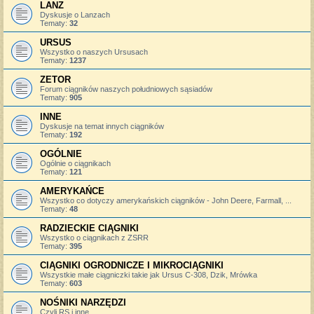
LANZ
Dyskusje o Lanzach
Tematy:
32
URSUS
Wszystko o naszych Ursusach
Tematy:
1237
ZETOR
Forum ciągników naszych południowych sąsiadów
Tematy:
905
INNE
Dyskusje na temat innych ciągników
Tematy:
192
OGÓLNIE
Ogólnie o ciągnikach
Tematy:
121
AMERYKAŃCE
Wszystko co dotyczy amerykańskich ciągników - John Deere, Farmall, ...
Tematy:
48
RADZIECKIE CIĄGNIKI
Wszystko o ciągnikach z ZSRR
Tematy:
395
CIĄGNIKI OGRODNICZE I MIKROCIĄGNIKI
Wszystkie małe ciągniczki takie jak Ursus C-308, Dzik, Mrówka
Tematy:
603
NOŚNIKI NARZĘDZI
Czyli RS i inne