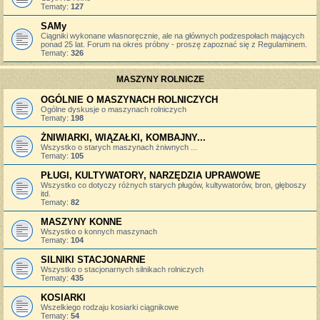
Tematy:
127
SAMy
Ciągniki wykonane własnoręcznie, ale na głównych podzespołach mających
ponad 25 lat. Forum na okres próbny - proszę zapoznać się z Regulaminem.
Tematy:
326
MASZYNY ROLNICZE
OGÓLNIE O MASZYNACH ROLNICZYCH
Ogólne dyskusje o maszynach rolniczych
Tematy:
198
ŻNIWIARKI, WIĄZAŁKI, KOMBAJNY...
Wszystko o starych maszynach żniwnych ...
Tematy:
105
PŁUGI, KULTYWATORY, NARZĘDZIA UPRAWOWE
Wszystko co dotyczy różnych starych pługów, kultywatorów, bron, głęboszy
itd.
Tematy:
82
MASZYNY KONNE
Wszystko o konnych maszynach
Tematy:
104
SILNIKI STACJONARNE
Wszystko o stacjonarnych silnikach rolniczych
Tematy:
435
KOSIARKI
Wszelkiego rodzaju kosiarki ciągnikowe
Tematy:
54