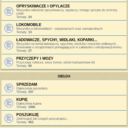
OPRYSKIWACZE I OPYLACZE
Wszystko odnośnie opryskiwaczy, opylaczy i innego sprzętu do ochrony
roślin.
Tematy:
24
LOKOMOBILE
Wszystko o lokomobilach - stacjonarnych oraz samojezdnych
Tematy:
13
ŁADOWACZE, SPYCHY, WIDLAKI, KOPARKI...
Wszystko na temat ładowaczy, spychów, wózków i masztów widłowych...
Generalnie o urządzeniach pomagających w załadunku i rekultywacji terenu.
Tematy:
27
PRZYCZEPY I WOZY
Przyczepy rolnicze, wozy konne, wózki transportowe itd.
Tematy:
60
GIEŁDA
SPRZEDAM
Ogłoszenia sprzedaży
Tematy:
337
KUPIĘ
Ogłoszenia kupna
Tematy:
1066
POSZUKUJĘ
Jeśli kogoś lub czegoś poszukujesz...
Tematy:
452