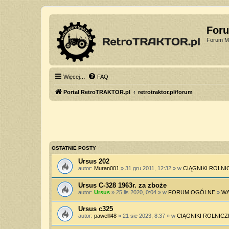
For
Forum Mi
Więcej…
FAQ
Portal RetroTRAKTOR.pl
retrotraktor.pl/forum
OSTATNIE POSTY
Ursus 202
autor:
Muran001
» 31 gru 2011, 12:32 » w
CIĄGNIKI ROLNI
Ursus C-328 1963r. za zboże
autor:
Ursus
» 25 lis 2020, 0:04 » w
FORUM OGÓLNE
»
WA
Ursus c325
autor:
pawelll48
» 21 sie 2023, 8:37 » w
CIĄGNIKI ROLNICZ