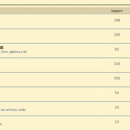
TEMATY
198
105
WE
82
bron, głęboszy itd.
104
435
54
24
do ochrony roślin.
13
ch