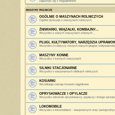
zapoznać się z Regulaminem.
MASZYNY ROLNICZE
OGÓLNIE O MASZYNACH ROLNICZYCH
Ogólne dyskusje o maszynach rolniczych
ŻNIWIARKI, WIĄZAŁKI, KOMBAJNY...
Wszystko o starych maszynach żniwnych ...
PŁUGI, KULTYWATORY, NARZĘDZIA UPRAWO
Wszystko co dotyczy różnych starych pługów, kultywatorów, 
MASZYNY KONNE
Wszystko o konnych maszynach
SILNIKI STACJONARNE
Wszystko o stacjonarnych silnikach rolniczych
KOSIARKI
Wszelkiego rodzaju kosiarki ciągnikowe
OPRYSKIWACZE I OPYLACZE
Wszystko odnośnie opryskiwaczy, opylaczy i innego sprzętu 
LOKOMOBILE
Wszystko o lokomobilach - stacjonarnych oraz samojezdny