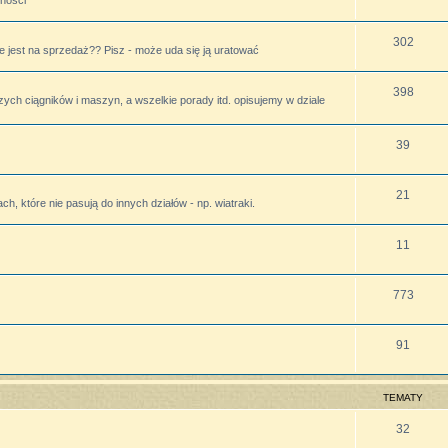
lności
302
 jest na sprzedaż?? Pisz - może uda się ją uratować
398
zych ciągników i maszyn, a wszelkie porady itd. opisujemy w dziale
39
21
h, które nie pasują do innych działów - np. wiatraki.
11
773
91
TEMATY
32