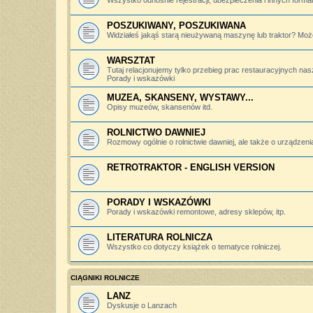
Wszystko odnośnie rejestracji, ubezpieczenia i innych forma
POSZUKIWANY, POSZUKIWANA
Widziałeś jakąś starą nieużywaną maszynę lub traktor? Może
WARSZTAT
Tutaj relacjonujemy tylko przebieg prac restauracyjnych nas
Porady i wskazówki
MUZEA, SKANSENY, WYSTAWY...
Opisy muzeów, skansenów itd.
ROLNICTWO DAWNIEJ
Rozmowy ogólnie o rolnictwie dawniej, ale także o urządzeniac
RETROTRAKTOR - ENGLISH VERSION
PORADY I WSKAZÓWKI
Porady i wskazówki remontowe, adresy sklepów, itp.
LITERATURA ROLNICZA
Wszystko co dotyczy książek o tematyce rolniczej.
CIĄGNIKI ROLNICZE
LANZ
Dyskusje o Lanzach