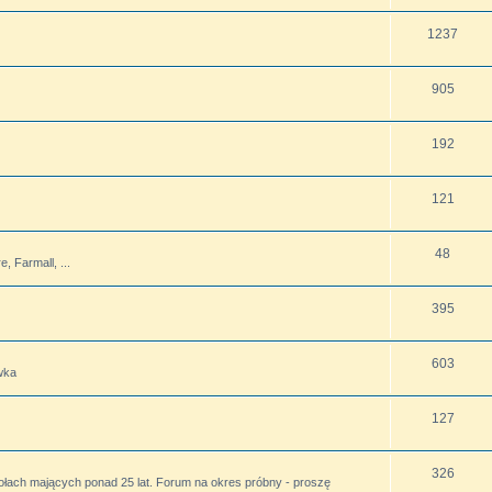
1237
905
192
121
48
 Farmall, ...
395
603
wka
127
326
ołach mających ponad 25 lat. Forum na okres próbny - proszę