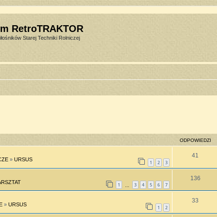
um RetroTRAKTOR
łośników Starej Techniki Rolniczej
ODPOWIEDZI
41
CZE
»
URSUS
1
2
3
136
RSZTAT
1
3
4
5
6
7
…
33
E
»
URSUS
1
2