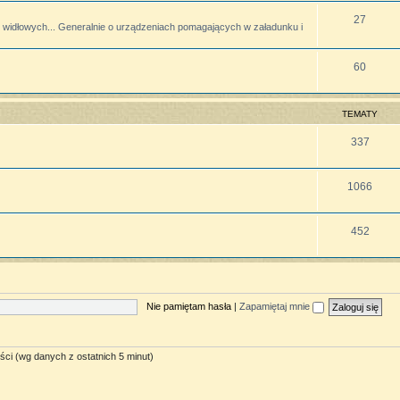
27
widłowych... Generalnie o urządzeniach pomagających w załadunku i
60
TEMATY
337
1066
452
Nie pamiętam hasła
|
Zapamiętaj mnie
ści (wg danych z ostatnich 5 minut)