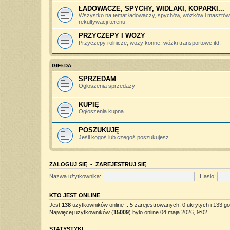
ŁADOWACZE, SPYCHY, WIDLAKI, KOPARKI...
Wszystko na temat ładowaczy, spychów, wózków i masztów 
rekultywacji terenu.
PRZYCZEPY I WOZY
Przyczepy rolnicze, wozy konne, wózki transportowe itd.
GIEŁDA
SPRZEDAM
Ogłoszenia sprzedaży
KUPIĘ
Ogłoszenia kupna
POSZUKUJĘ
Jeśli kogoś lub czegoś poszukujesz...
ZALOGUJ SIĘ
•
ZAREJESTRUJ SIĘ
Nazwa użytkownika:
Hasło:
KTO JEST ONLINE
Jest
138
użytkowników online :: 5 zarejestrowanych, 0 ukrytych i 133 go
Najwięcej użytkowników (
15009
) było online 04 maja 2026, 9:02
STATYSTYKI