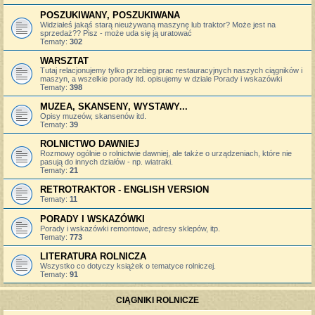
POSZUKIWANY, POSZUKIWANA
Widziałeś jakąś starą nieużywaną maszynę lub traktor? Może jest na
sprzedaż?? Pisz - może uda się ją uratować
Tematy:
302
WARSZTAT
Tutaj relacjonujemy tylko przebieg prac restauracyjnych naszych ciągników i
maszyn, a wszelkie porady itd. opisujemy w dziale Porady i wskazówki
Tematy:
398
MUZEA, SKANSENY, WYSTAWY...
Opisy muzeów, skansenów itd.
Tematy:
39
ROLNICTWO DAWNIEJ
Rozmowy ogólnie o rolnictwie dawniej, ale także o urządzeniach, które nie
pasują do innych działów - np. wiatraki.
Tematy:
21
RETROTRAKTOR - ENGLISH VERSION
Tematy:
11
PORADY I WSKAZÓWKI
Porady i wskazówki remontowe, adresy sklepów, itp.
Tematy:
773
LITERATURA ROLNICZA
Wszystko co dotyczy książek o tematyce rolniczej.
Tematy:
91
CIĄGNIKI ROLNICZE