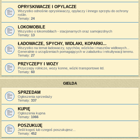
OPRYSKIWACZE I OPYLACZE
Wszystko odnośnie opryskiwaczy, opylaczy i innego sprzętu do ochrony
roślin.
Tematy:
24
LOKOMOBILE
Wszystko o lokomobilach - stacjonarnych oraz samojezdnych
Tematy:
13
ŁADOWACZE, SPYCHY, WIDLAKI, KOPARKI...
Wszystko na temat ładowaczy, spychów, wózków i masztów widłowych...
Generalnie o urządzeniach pomagających w załadunku i rekultywacji terenu.
Tematy:
27
PRZYCZEPY I WOZY
Przyczepy rolnicze, wozy konne, wózki transportowe itd.
Tematy:
60
GIEŁDA
SPRZEDAM
Ogłoszenia sprzedaży
Tematy:
337
KUPIĘ
Ogłoszenia kupna
Tematy:
1066
POSZUKUJĘ
Jeśli kogoś lub czegoś poszukujesz...
Tematy:
452