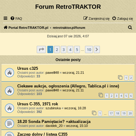
Forum RetroTRAKTOR
FAQ
Zarejestruj się
Zaloguj się
S
Portal RetroTRAKTOR.pl
retrotraktor.pl/forum
z
Dzisiaj jest 07 sie 2026, 4:07
u
Strona
1
z
10
1
2
3
4
5
10
Następna
k
…
a
Ostatnie posty
j
Ursus c325
Ostatni post autor:
pawelll48
«
wczoraj, 21:21
Odpowiedzi:
33
1
2
Ciekawe aukcje, ogłoszenia (Allegro, Tablica.pl i inne)
Ostatni post autor:
pawelll48
«
wczoraj, 21:11
Odpowiedzi:
103
1
2
3
4
5
6
Ursus C-355, 1971 rok
Ostatni post autor:
szubinska
«
wczoraj, 16:28
Odpowiedzi:
392
1
17
18
19
20
…
18.20 Sonda Pamiętacie? +aktualizacja
Ostatni post autor:
davidek_20
«
wczoraj, 15:10
Zaczep dolny / listwa C355