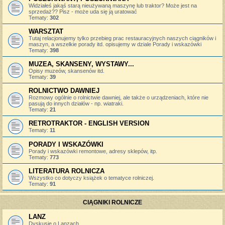
Widziałeś jakąś starą nieużywaną maszynę lub traktor? Może jest na
sprzedaż?? Pisz - może uda się ją uratować
Tematy:
302
WARSZTAT
Tutaj relacjonujemy tylko przebieg prac restauracyjnych naszych ciągników i
maszyn, a wszelkie porady itd. opisujemy w dziale Porady i wskazówki
Tematy:
398
MUZEA, SKANSENY, WYSTAWY...
Opisy muzeów, skansenów itd.
Tematy:
39
ROLNICTWO DAWNIEJ
Rozmowy ogólnie o rolnictwie dawniej, ale także o urządzeniach, które nie
pasują do innych działów - np. wiatraki.
Tematy:
21
RETROTRAKTOR - ENGLISH VERSION
Tematy:
11
PORADY I WSKAZÓWKI
Porady i wskazówki remontowe, adresy sklepów, itp.
Tematy:
773
LITERATURA ROLNICZA
Wszystko co dotyczy książek o tematyce rolniczej.
Tematy:
91
CIĄGNIKI ROLNICZE
LANZ
Dyskusje o Lanzach