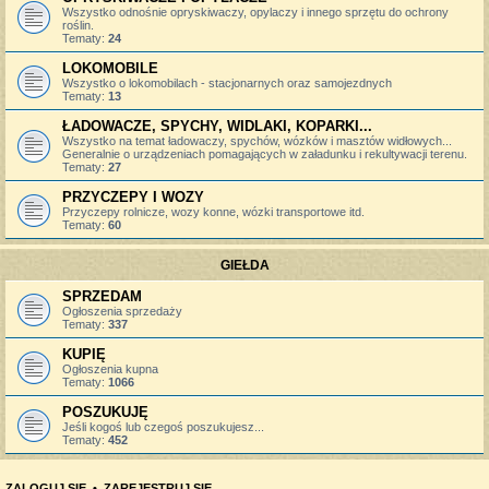
Wszystko odnośnie opryskiwaczy, opylaczy i innego sprzętu do ochrony
roślin.
Tematy:
24
LOKOMOBILE
Wszystko o lokomobilach - stacjonarnych oraz samojezdnych
Tematy:
13
ŁADOWACZE, SPYCHY, WIDLAKI, KOPARKI...
Wszystko na temat ładowaczy, spychów, wózków i masztów widłowych...
Generalnie o urządzeniach pomagających w załadunku i rekultywacji terenu.
Tematy:
27
PRZYCZEPY I WOZY
Przyczepy rolnicze, wozy konne, wózki transportowe itd.
Tematy:
60
GIEŁDA
SPRZEDAM
Ogłoszenia sprzedaży
Tematy:
337
KUPIĘ
Ogłoszenia kupna
Tematy:
1066
POSZUKUJĘ
Jeśli kogoś lub czegoś poszukujesz...
Tematy:
452
ZALOGUJ SIĘ
•
ZAREJESTRUJ SIĘ