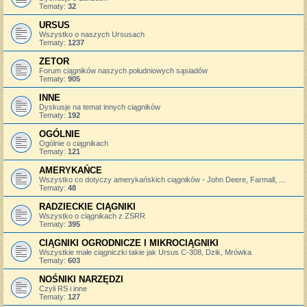
Tematy:
32
URSUS
Wszystko o naszych Ursusach
Tematy:
1237
ZETOR
Forum ciągników naszych południowych sąsiadów
Tematy:
905
INNE
Dyskusje na temat innych ciągników
Tematy:
192
OGÓLNIE
Ogólnie o ciągnikach
Tematy:
121
AMERYKAŃCE
Wszystko co dotyczy amerykańskich ciągników - John Deere, Farmall, ...
Tematy:
48
RADZIECKIE CIĄGNIKI
Wszystko o ciągnikach z ZSRR
Tematy:
395
CIĄGNIKI OGRODNICZE I MIKROCIĄGNIKI
Wszystkie małe ciągniczki takie jak Ursus C-308, Dzik, Mrówka
Tematy:
603
NOŚNIKI NARZĘDZI
Czyli RS i inne
Tematy:
127