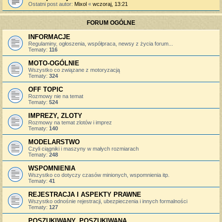
Ostatni post autor:
Mixol
«
wczoraj, 13:21
FORUM OGÓLNE
INFORMACJE
Regulaminy, ogłoszenia, współpraca, newsy z życia forum...
Tematy:
116
MOTO-OGÓLNIE
Wszystko co związane z motoryzacją
Tematy:
324
OFF TOPIC
Rozmowy nie na temat
Tematy:
524
IMPREZY, ZLOTY
Rozmowy na temat zlotów i imprez
Tematy:
140
MODELARSTWO
Czyli ciągniki i maszyny w małych rozmiarach
Tematy:
248
WSPOMNIENIA
Wszystko co dotyczy czasów minionych, wspomnienia itp.
Tematy:
41
REJESTRACJA I ASPEKTY PRAWNE
Wszystko odnośnie rejestracji, ubezpieczenia i innych formalności
Tematy:
127
POSZUKIWANY, POSZUKIWANA