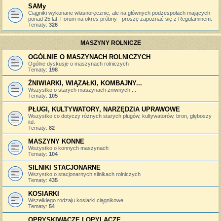
SAMy
Ciągniki wykonane własnoręcznie, ale na głównych podzespołach mających
ponad 25 lat. Forum na okres próbny - proszę zapoznać się z Regulaminem.
Tematy:
326
MASZYNY ROLNICZE
OGÓLNIE O MASZYNACH ROLNICZYCH
Ogólne dyskusje o maszynach rolniczych
Tematy:
198
ŻNIWIARKI, WIĄZAŁKI, KOMBAJNY...
Wszystko o starych maszynach żniwnych ...
Tematy:
105
PŁUGI, KULTYWATORY, NARZĘDZIA UPRAWOWE
Wszystko co dotyczy różnych starych pługów, kultywatorów, bron, głęboszy
itd.
Tematy:
82
MASZYNY KONNE
Wszystko o konnych maszynach
Tematy:
104
SILNIKI STACJONARNE
Wszystko o stacjonarnych silnikach rolniczych
Tematy:
435
KOSIARKI
Wszelkiego rodzaju kosiarki ciągnikowe
Tematy:
54
OPRYSKIWACZE I OPYLACZE