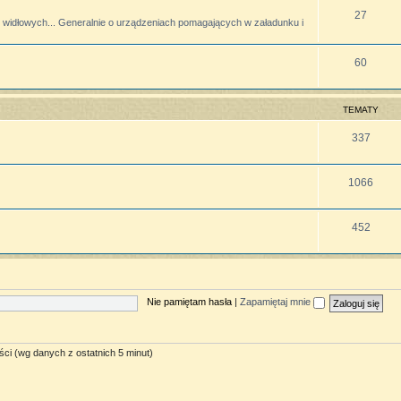
27
widłowych... Generalnie o urządzeniach pomagających w załadunku i
60
TEMATY
337
1066
452
Nie pamiętam hasła
|
Zapamiętaj mnie
ści (wg danych z ostatnich 5 minut)