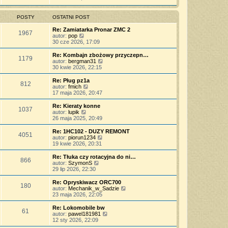
j
t
ś
s
z
n
l
w
t
y
o
n
i
POSTY
OSTATNI POST
p
w
a
e
o
s
j
t
Re: Zamiatarka Pronar ZMC 2
s
z
1967
n
l
W
autor:
pop
t
y
o
n
y
30 cze 2026, 17:09
p
w
a
ś
o
s
j
w
Re: Kombajn zbożowy przyczepn…
s
z
1179
n
i
W
autor:
bergman31
t
y
o
e
y
30 kwie 2026, 22:15
p
w
t
ś
o
s
l
w
Re: Pług pz1a
s
z
812
n
i
W
autor:
fmich
t
y
a
e
y
17 maja 2026, 20:47
p
j
t
ś
o
n
l
w
Re: Kieraty konne
s
o
1037
n
i
W
autor:
lupik
t
w
a
e
y
26 maja 2025, 20:49
s
j
t
ś
z
n
l
w
Re: 1HC102 - DUZY REMONT
y
o
4051
n
i
W
autor:
piorun1234
p
w
a
e
y
19 kwie 2026, 20:31
o
s
j
t
ś
s
z
n
l
w
Re: Tłuka czy rotacyjna do ni…
t
y
o
866
n
i
W
autor:
SzymonS
p
w
a
e
y
29 lip 2026, 22:30
o
s
j
t
ś
s
z
n
l
w
Re: Opryskiwacz ORC700
t
y
o
180
n
i
W
autor:
Mechanik_w_Sadzie
p
w
a
e
y
23 maja 2026, 22:05
o
s
j
t
ś
s
z
n
l
w
Re: Lokomobile bw
t
y
o
61
n
i
W
autor:
pawel181981
p
w
a
e
y
12 sty 2026, 22:09
o
s
j
t
ś
s