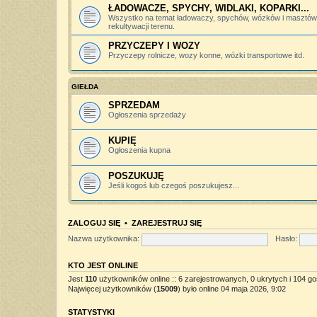
ŁADOWACZE, SPYCHY, WIDLAKI, KOPARKI...
Wszystko na temat ładowaczy, spychów, wózków i masztów 
rekultywacji terenu.
PRZYCZEPY I WOZY
Przyczepy rolnicze, wozy konne, wózki transportowe itd.
GIEŁDA
SPRZEDAM
Ogłoszenia sprzedaży
KUPIĘ
Ogłoszenia kupna
POSZUKUJĘ
Jeśli kogoś lub czegoś poszukujesz...
ZALOGUJ SIĘ
•
ZAREJESTRUJ SIĘ
Nazwa użytkownika:
Hasło:
KTO JEST ONLINE
Jest
110
użytkowników online :: 6 zarejestrowanych, 0 ukrytych i 104 go
Najwięcej użytkowników (
15009
) było online 04 maja 2026, 9:02
STATYSTYKI