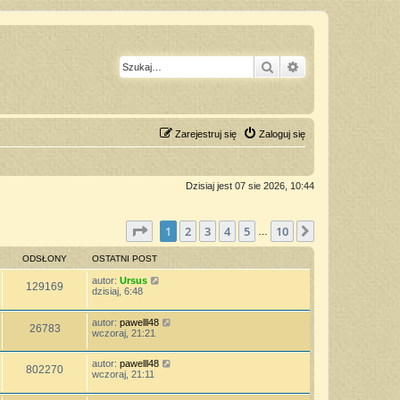
Szukaj
Wyszukiwanie z
Zarejestruj się
Zaloguj się
Dzisiaj jest 07 sie 2026, 10:44
Strona
1
z
10
1
2
3
4
5
10
Następna
…
ODSŁONY
OSTATNI POST
autor:
Ursus
129169
dzisiaj, 6:48
autor:
pawelll48
26783
wczoraj, 21:21
autor:
pawelll48
802270
wczoraj, 21:11