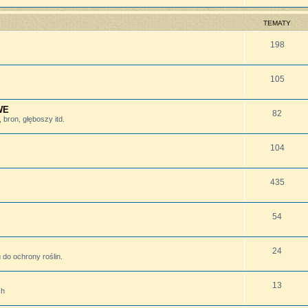
TEMATY
198
105
WE
82
bron, głęboszy itd.
104
435
54
24
do ochrony roślin.
13
ch