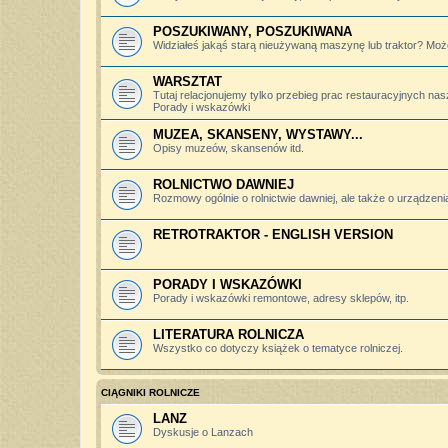
POSZUKIWANY, POSZUKIWANA
Widziałeś jakąś starą nieużywaną maszynę lub traktor? Może
WARSZTAT
Tutaj relacjonujemy tylko przebieg prac restauracyjnych nas
Porady i wskazówki
MUZEA, SKANSENY, WYSTAWY...
Opisy muzeów, skansenów itd.
ROLNICTWO DAWNIEJ
Rozmowy ogólnie o rolnictwie dawniej, ale także o urządzeniac
RETROTRAKTOR - ENGLISH VERSION
PORADY I WSKAZÓWKI
Porady i wskazówki remontowe, adresy sklepów, itp.
LITERATURA ROLNICZA
Wszystko co dotyczy książek o tematyce rolniczej.
CIĄGNIKI ROLNICZE
LANZ
Dyskusje o Lanzach