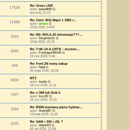
w
a
ś
o
s
j
w
Re: Ursus c325
s
17528
z
n
i
W
autor:
pawelll48
t
y
o
e
y
wczoraj, 21:21
p
w
t
ś
o
s
l
w
Re: Zetor 3011 Major z 1962 r…
s
11898
z
n
i
W
autor:
Ursus
t
y
a
e
y
23 lip 2026, 14:00
p
j
t
ś
o
n
l
w
Re: RE: ROLA 25 informacje???…
s
o
1816
n
i
W
autor:
bergman31
t
w
a
e
y
10 lip 2026, 20:18
s
j
t
ś
z
n
l
w
Re: T-4K-14-A (1973) – wczesn…
y
o
2045
n
i
W
autor:
Fredrigez#9146
p
w
a
e
y
15 cze 2026, 6:46
o
s
j
t
ś
s
z
n
l
w
Re: Ford 2N nowy zakup
t
y
o
349
n
i
W
autor:
Niall
p
w
a
e
y
25 maja 2026, 10:09
o
s
j
t
ś
s
z
n
l
w
MTZ
t
y
o
6838
n
i
W
autor:
tonda
p
w
a
e
y
18 cze 2026, 11:11
o
s
j
t
ś
s
z
n
l
w
Re: c-308 lub Dzik-2
t
y
o
7437
n
i
W
autor:
lxxx20
p
w
a
e
y
16 cze 2026, 15:02
o
s
j
t
ś
s
z
n
l
w
Re: RS09 wymiana płynu hydrau…
t
y
o
1594
n
i
W
autor:
Andrej87
p
w
a
e
y
13 kwie 2026, 11:20
o
s
j
t
ś
s
z
n
l
w
Re: SAM = 330 + ZIŁ ?
t
y
o
3135
n
i
W
autor:
Adam03
p
w
a
e
y
05 sie 2026, 21:08
o
s