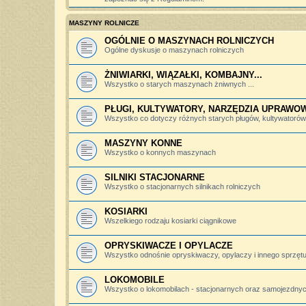
MASZYNY ROLNICZE
OGÓLNIE O MASZYNACH ROLNICZYCH
Ogólne dyskusje o maszynach rolniczych
ŻNIWIARKI, WIĄZAŁKI, KOMBAJNY...
Wszystko o starych maszynach żniwnych ...
PŁUGI, KULTYWATORY, NARZĘDZIA UPRAWO
Wszystko co dotyczy różnych starych pługów, kultywatorów, 
MASZYNY KONNE
Wszystko o konnych maszynach
SILNIKI STACJONARNE
Wszystko o stacjonarnych silnikach rolniczych
KOSIARKI
Wszelkiego rodzaju kosiarki ciągnikowe
OPRYSKIWACZE I OPYLACZE
Wszystko odnośnie opryskiwaczy, opylaczy i innego sprzętu 
LOKOMOBILE
Wszystko o lokomobilach - stacjonarnych oraz samojezdny