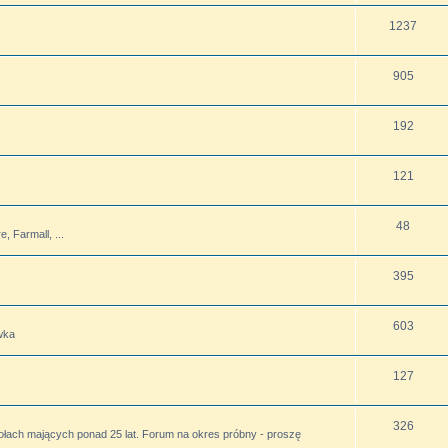
1237
905
192
121
48
 Farmall, ...
395
603
wka
127
326
ołach mających ponad 25 lat. Forum na okres próbny - proszę