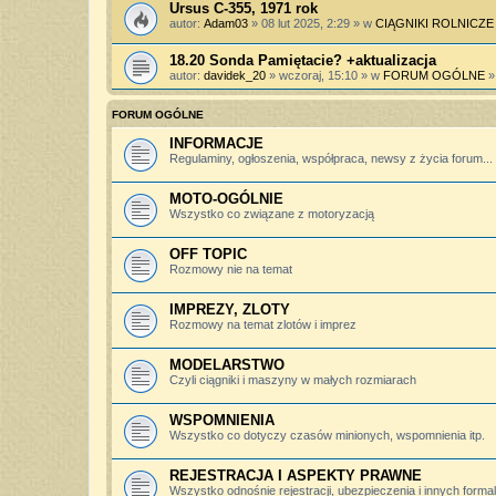
Ursus C-355, 1971 rok
autor:
Adam03
» 08 lut 2025, 2:29 » w
CIĄGNIKI ROLNICZE
18.20 Sonda Pamiętacie? +aktualizacja
autor:
davidek_20
» wczoraj, 15:10 » w
FORUM OGÓLNE
FORUM OGÓLNE
INFORMACJE
Regulaminy, ogłoszenia, współpraca, newsy z życia forum...
MOTO-OGÓLNIE
Wszystko co związane z motoryzacją
OFF TOPIC
Rozmowy nie na temat
IMPREZY, ZLOTY
Rozmowy na temat zlotów i imprez
MODELARSTWO
Czyli ciągniki i maszyny w małych rozmiarach
WSPOMNIENIA
Wszystko co dotyczy czasów minionych, wspomnienia itp.
REJESTRACJA I ASPEKTY PRAWNE
Wszystko odnośnie rejestracji, ubezpieczenia i innych forma