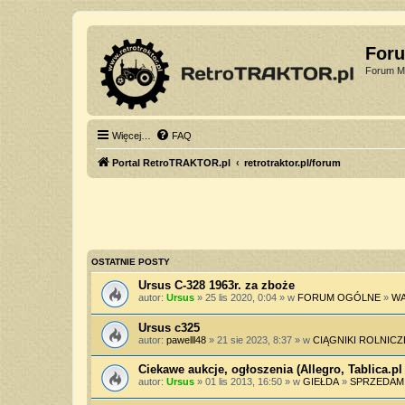
For
Forum Mi
Więcej…
FAQ
Portal RetroTRAKTOR.pl
retrotraktor.pl/forum
OSTATNIE POSTY
Ursus C-328 1963r. za zboże
autor:
Ursus
» 25 lis 2020, 0:04 » w
FORUM OGÓLNE
»
WA
Ursus c325
autor:
pawelll48
» 21 sie 2023, 8:37 » w
CIĄGNIKI ROLNICZ
Ciekawe aukcje, ogłoszenia (Allegro, Tablica.pl 
autor:
Ursus
» 01 lis 2013, 16:50 » w
GIEŁDA
»
SPRZEDAM