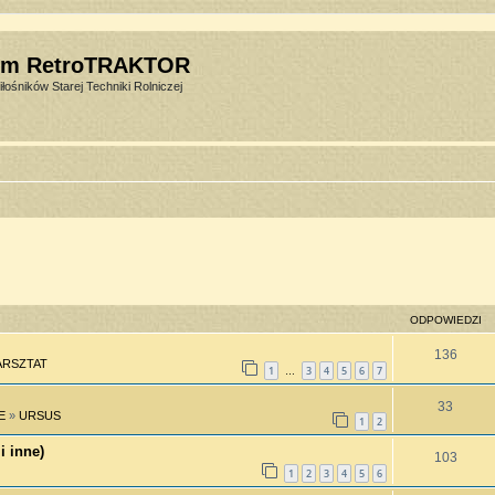
um RetroTRAKTOR
łośników Starej Techniki Rolniczej
ODPOWIEDZI
136
RSZTAT
1
3
4
5
6
7
…
33
E
»
URSUS
1
2
i inne)
103
1
2
3
4
5
6