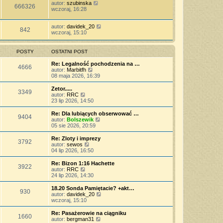
autor:
szubinska
666326
wczoraj, 16:28
autor:
davidek_20
842
wczoraj, 15:10
POSTY
OSTATNI POST
Re: Legalność pochodzenia na …
4666
W
autor:
Marbitfh
y
08 maja 2026, 16:39
ś
w
Zetor.....
3349
i
W
autor:
RRC
e
y
23 lip 2026, 14:50
t
ś
l
w
Re: Dla lubiących obserwować …
9404
n
i
W
autor:
Bolszewik
a
e
y
05 sie 2026, 20:59
j
t
ś
n
l
w
Re: Zloty i imprezy
o
3792
n
i
W
autor:
sewos
w
a
e
y
04 lip 2026, 16:50
s
j
t
ś
z
n
l
w
Re: Bizon 1:16 Hachette
y
o
3922
n
i
W
autor:
RRC
p
w
a
e
y
24 lip 2026, 14:30
o
s
j
t
ś
s
z
n
l
w
18.20 Sonda Pamiętacie? +akt…
t
y
o
930
n
i
W
autor:
davidek_20
p
w
a
e
y
wczoraj, 15:10
o
s
j
t
ś
s
z
n
l
w
Re: Pasażerowie na ciągniku
t
y
o
1660
n
i
W
autor:
bergman31
p
w
a