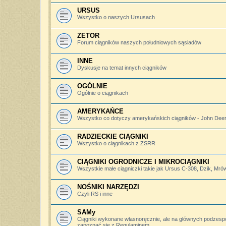
URSUS
Wszystko o naszych Ursusach
ZETOR
Forum ciągników naszych południowych sąsiadów
INNE
Dyskusje na temat innych ciągników
OGÓLNIE
Ogólnie o ciągnikach
AMERYKAŃCE
Wszystko co dotyczy amerykańskich ciągników - John Deere,
RADZIECKIE CIĄGNIKI
Wszystko o ciągnikach z ZSRR
CIĄGNIKI OGRODNICZE I MIKROCIĄGNIKI
Wszystkie małe ciągniczki takie jak Ursus C-308, Dzik, Mró
NOŚNIKI NARZĘDZI
Czyli RS i inne
SAMy
Ciągniki wykonane własnoręcznie, ale na głównych podzesp
zapoznać się z Regulaminem.