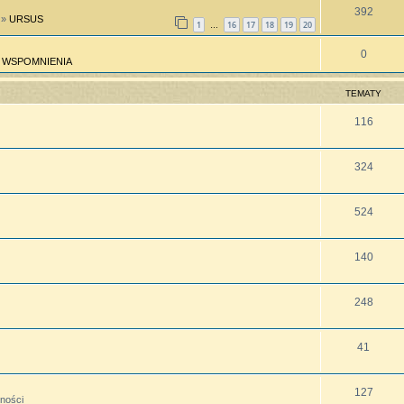
392
»
URSUS
1
16
17
18
19
20
…
0
»
WSPOMNIENIA
TEMATY
116
324
524
140
248
41
127
lności