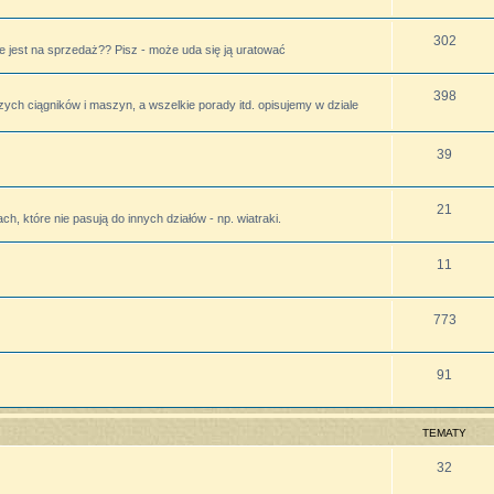
302
 jest na sprzedaż?? Pisz - może uda się ją uratować
398
zych ciągników i maszyn, a wszelkie porady itd. opisujemy w dziale
39
21
h, które nie pasują do innych działów - np. wiatraki.
11
773
91
TEMATY
32