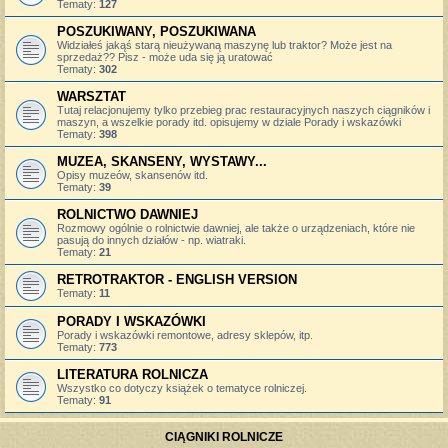
Tematy:
127
POSZUKIWANY, POSZUKIWANA
Widziałeś jakąś starą nieużywaną maszynę lub traktor? Może jest na
sprzedaż?? Pisz - może uda się ją uratować
Tematy:
302
WARSZTAT
Tutaj relacjonujemy tylko przebieg prac restauracyjnych naszych ciągników i
maszyn, a wszelkie porady itd. opisujemy w dziale Porady i wskazówki
Tematy:
398
MUZEA, SKANSENY, WYSTAWY...
Opisy muzeów, skansenów itd.
Tematy:
39
ROLNICTWO DAWNIEJ
Rozmowy ogólnie o rolnictwie dawniej, ale także o urządzeniach, które nie
pasują do innych działów - np. wiatraki.
Tematy:
21
RETROTRAKTOR - ENGLISH VERSION
Tematy:
11
PORADY I WSKAZÓWKI
Porady i wskazówki remontowe, adresy sklepów, itp.
Tematy:
773
LITERATURA ROLNICZA
Wszystko co dotyczy książek o tematyce rolniczej.
Tematy:
91
CIĄGNIKI ROLNICZE