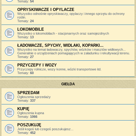
Tematy:
54
OPRYSKIWACZE I OPYLACZE
Wszystko odnośnie opryskiwaczy, opylaczy i innego sprzętu do ochrony
roślin.
Tematy:
24
LOKOMOBILE
Wszystko o lokomobilach - stacjonarnych oraz samojezdnych
Tematy:
13
ŁADOWACZE, SPYCHY, WIDLAKI, KOPARKI...
Wszystko na temat ładowaczy, spychów, wózków i masztów widłowych...
Generalnie o urządzeniach pomagających w załadunku i rekultywacji terenu.
Tematy:
27
PRZYCZEPY I WOZY
Przyczepy rolnicze, wozy konne, wózki transportowe itd.
Tematy:
60
GIEŁDA
SPRZEDAM
Ogłoszenia sprzedaży
Tematy:
337
KUPIĘ
Ogłoszenia kupna
Tematy:
1066
POSZUKUJĘ
Jeśli kogoś lub czegoś poszukujesz...
Tematy:
452