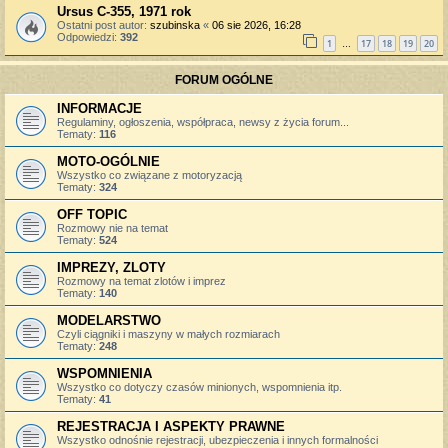
Ursus C-355, 1971 rok
Ostatni post autor:
szubinska
«
06 sie 2026, 16:28
Odpowiedzi:
392
1
17
18
19
20
…
FORUM OGÓLNE
INFORMACJE
Regulaminy, ogłoszenia, współpraca, newsy z życia forum...
Tematy:
116
MOTO-OGÓLNIE
Wszystko co związane z motoryzacją
Tematy:
324
OFF TOPIC
Rozmowy nie na temat
Tematy:
524
IMPREZY, ZLOTY
Rozmowy na temat zlotów i imprez
Tematy:
140
MODELARSTWO
Czyli ciągniki i maszyny w małych rozmiarach
Tematy:
248
WSPOMNIENIA
Wszystko co dotyczy czasów minionych, wspomnienia itp.
Tematy:
41
REJESTRACJA I ASPEKTY PRAWNE
Wszystko odnośnie rejestracji, ubezpieczenia i innych formalności