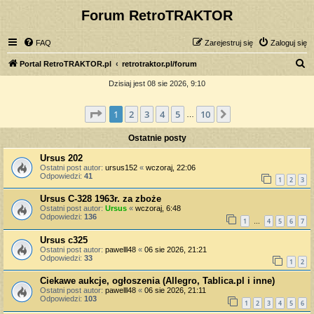
Forum RetroTRAKTOR
FAQ
Zarejestruj się
Zaloguj się
S
Portal RetroTRAKTOR.pl
retrotraktor.pl/forum
z
Dzisiaj jest 08 sie 2026, 9:10
u
Strona
1
z
10
1
2
3
4
5
10
Następna
k
…
a
Ostatnie posty
j
Ursus 202
Ostatni post autor:
ursus152
«
wczoraj, 22:06
Odpowiedzi:
41
1
2
3
Ursus C-328 1963r. za zboże
Ostatni post autor:
Ursus
«
wczoraj, 6:48
Odpowiedzi:
136
1
4
5
6
7
…
Ursus c325
Ostatni post autor:
pawelll48
«
06 sie 2026, 21:21
Odpowiedzi:
33
1
2
Ciekawe aukcje, ogłoszenia (Allegro, Tablica.pl i inne)
Ostatni post autor:
pawelll48
«
06 sie 2026, 21:11
Odpowiedzi:
103
1
2
3
4
5
6