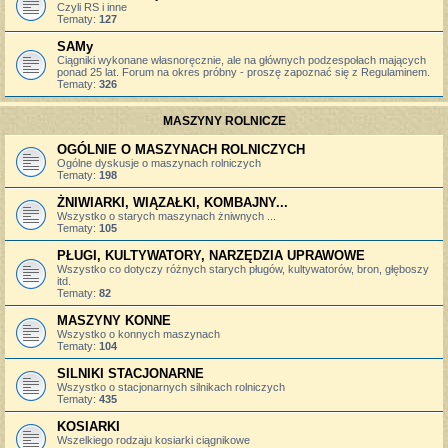
Czyli RS i inne
Tematy:
127
SAMy
Ciągniki wykonane własnoręcznie, ale na głównych podzespołach mających
ponad 25 lat. Forum na okres próbny - proszę zapoznać się z Regulaminem.
Tematy:
326
MASZYNY ROLNICZE
OGÓLNIE O MASZYNACH ROLNICZYCH
Ogólne dyskusje o maszynach rolniczych
Tematy:
198
ŻNIWIARKI, WIĄZAŁKI, KOMBAJNY...
Wszystko o starych maszynach żniwnych ...
Tematy:
105
PŁUGI, KULTYWATORY, NARZĘDZIA UPRAWOWE
Wszystko co dotyczy różnych starych pługów, kultywatorów, bron, głęboszy
itd.
Tematy:
82
MASZYNY KONNE
Wszystko o konnych maszynach
Tematy:
104
SILNIKI STACJONARNE
Wszystko o stacjonarnych silnikach rolniczych
Tematy:
435
KOSIARKI
Wszelkiego rodzaju kosiarki ciągnikowe