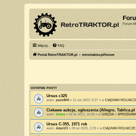
For
Forum Mi
Więcej…
FAQ
Portal RetroTRAKTOR.pl
retrotraktor.pl/forum
OSTATNIE POSTY
Ursus c325
autor:
pawelll48
» 21 sie 2023, 8:37 » w
CIĄGNIKI ROLNICZ
Ciekawe aukcje, ogłoszenia (Allegro, Tablica.pl 
autor:
Ursus
» 01 lis 2013, 16:50 » w
GIEŁDA
»
SPRZEDAM
Ursus C-355, 1971 rok
autor:
Adam03
» 08 lut 2025, 2:29 » w
CIĄGNIKI ROLNICZE