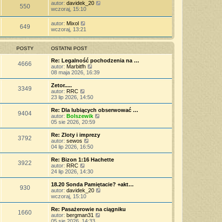
autor:
davidek_20
550
wczoraj, 15:10
autor:
Mixol
649
wczoraj, 13:21
POSTY
OSTATNI POST
Re: Legalność pochodzenia na …
4666
W
autor:
Marbitfh
y
08 maja 2026, 16:39
ś
w
Zetor.....
3349
i
W
autor:
RRC
e
y
23 lip 2026, 14:50
t
ś
l
w
Re: Dla lubiących obserwować …
9404
n
i
W
autor:
Bolszewik
a
e
y
05 sie 2026, 20:59
j
t
ś
n
l
w
Re: Zloty i imprezy
o
3792
n
i
W
autor:
sewos
w
a
e
y
04 lip 2026, 16:50
s
j
t
ś
z
n
l
w
Re: Bizon 1:16 Hachette
y
o
3922
n
i
W
autor:
RRC
p
w
a
e
y
24 lip 2026, 14:30
o
s
j
t
ś
s
z
n
l
w
18.20 Sonda Pamiętacie? +akt…
t
y
o
930
n
i
W
autor:
davidek_20
p
w
a
e
y
wczoraj, 15:10
o
s
j
t
ś
s
z
n
l
w
Re: Pasażerowie na ciągniku
t
y
o
1660
n
i
W
autor:
bergman31
p
w
a
e
y
05 sie 2026, 14:33