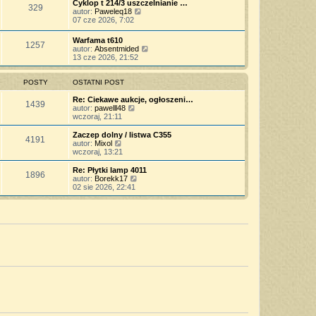
w
Cyklop t 214/3 uszczelnianie …
t
y
o
329
n
i
W
autor:
Paweleq18
p
w
a
e
y
07 cze 2026, 7:02
o
s
j
t
ś
s
z
n
l
w
t
Warfama t610
y
o
n
1257
i
W
autor:
Absentmided
p
w
a
e
y
13 cze 2026, 21:52
o
s
j
t
ś
s
z
n
l
w
t
y
o
n
i
POSTY
OSTATNI POST
p
w
a
e
o
s
j
t
Re: Ciekawe aukcje, ogłoszeni…
s
z
1439
n
W
l
autor:
pawelll48
t
y
o
y
n
wczoraj, 21:11
p
w
ś
a
o
s
w
j
Zaczep dolny / listwa C355
s
z
4191
i
n
W
autor:
Mixol
t
y
e
o
y
wczoraj, 13:21
p
t
w
ś
o
l
s
w
Re: Płytki lamp 4011
s
1896
n
z
i
W
autor:
Borekk17
t
a
y
e
y
02 sie 2026, 22:41
j
p
t
ś
n
o
l
w
o
s
n
i
w
t
a
e
s
j
t
z
n
l
y
o
n
p
w
a
o
s
j
s
z
n
t
y
o
p
w
o
s
s
z
t
y