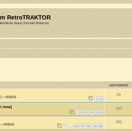
um RetroTRAKTOR
łośników Starej Techniki Rolniczej
ODPOWIEDZI
33
E
»
URSUS
1
2
i inne)
103
1
2
3
4
5
6
392
»
URSUS
1
16
17
18
19
20
…