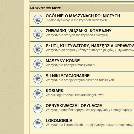
MASZYNY ROLNICZE
OGÓLNIE O MASZYNACH ROLNICZYCH
Ogólne dyskusje o maszynach rolniczych
ŻNIWIARKI, WIĄZAŁKI, KOMBAJNY...
Wszystko o starych maszynach żniwnych ...
PŁUGI, KULTYWATORY, NARZĘDZIA UPRAWO
Wszystko co dotyczy różnych starych pługów, kultywatorów, 
MASZYNY KONNE
Wszystko o konnych maszynach
SILNIKI STACJONARNE
Wszystko o stacjonarnych silnikach rolniczych
KOSIARKI
Wszelkiego rodzaju kosiarki ciągnikowe
OPRYSKIWACZE I OPYLACZE
Wszystko odnośnie opryskiwaczy, opylaczy i innego sprzętu 
LOKOMOBILE
Wszystko o lokomobilach - stacjonarnych oraz samojezdny