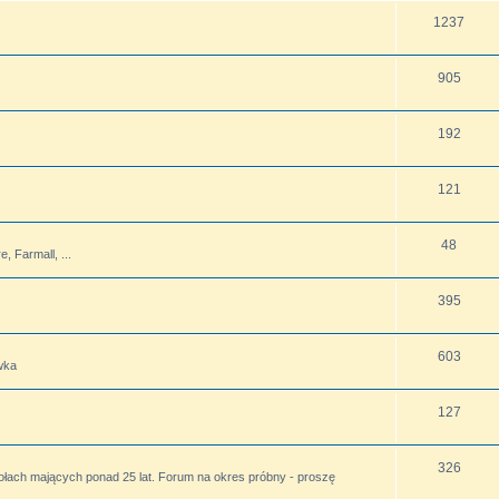
1237
905
192
121
48
 Farmall, ...
395
603
wka
127
326
ołach mających ponad 25 lat. Forum na okres próbny - proszę