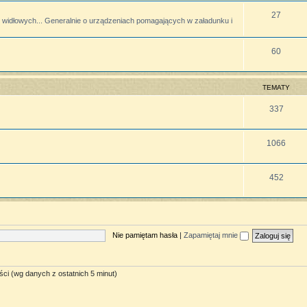
27
widłowych... Generalnie o urządzeniach pomagających w załadunku i
60
TEMATY
337
1066
452
Nie pamiętam hasła
|
Zapamiętaj mnie
ści (wg danych z ostatnich 5 minut)