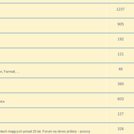
1237
905
192
121
48
 Farmall, ...
395
603
wka
127
326
ołach mających ponad 25 lat. Forum na okres próbny - proszę