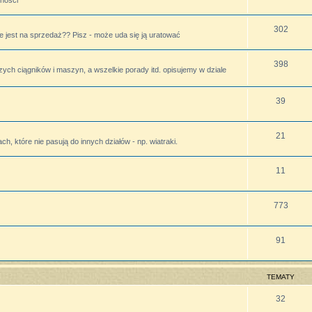
lności
302
 jest na sprzedaż?? Pisz - może uda się ją uratować
398
zych ciągników i maszyn, a wszelkie porady itd. opisujemy w dziale
39
21
h, które nie pasują do innych działów - np. wiatraki.
11
773
91
TEMATY
32