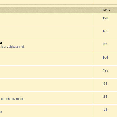
TEMATY
198
105
WE
82
bron, głęboszy itd.
104
435
54
24
do ochrony roślin.
13
ch