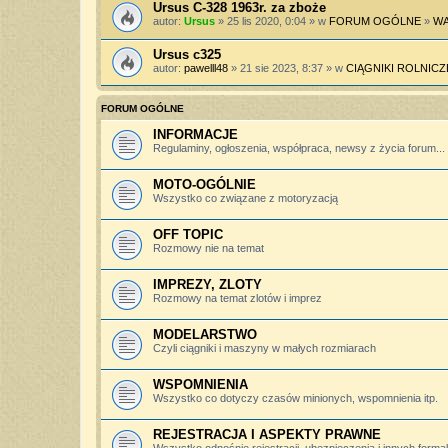
Ursus C-328 1963r. za zboże
autor:
Ursus
» 25 lis 2020, 0:04 » w
FORUM OGÓLNE
»
WA
Ursus c325
autor:
pawelll48
» 21 sie 2023, 8:37 » w
CIĄGNIKI ROLNICZ
FORUM OGÓLNE
INFORMACJE
Regulaminy, ogłoszenia, współpraca, newsy z życia forum...
MOTO-OGÓLNIE
Wszystko co związane z motoryzacją
OFF TOPIC
Rozmowy nie na temat
IMPREZY, ZLOTY
Rozmowy na temat zlotów i imprez
MODELARSTWO
Czyli ciągniki i maszyny w małych rozmiarach
WSPOMNIENIA
Wszystko co dotyczy czasów minionych, wspomnienia itp.
REJESTRACJA I ASPEKTY PRAWNE