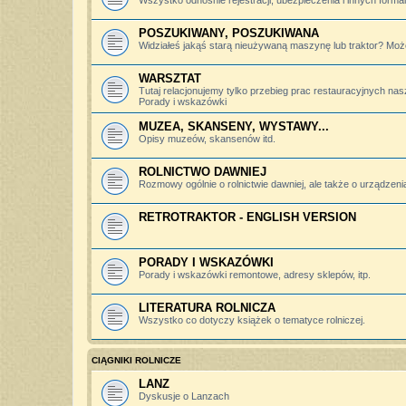
Wszystko odnośnie rejestracji, ubezpieczenia i innych forma
POSZUKIWANY, POSZUKIWANA
Widziałeś jakąś starą nieużywaną maszynę lub traktor? Może
WARSZTAT
Tutaj relacjonujemy tylko przebieg prac restauracyjnych nas
Porady i wskazówki
MUZEA, SKANSENY, WYSTAWY...
Opisy muzeów, skansenów itd.
ROLNICTWO DAWNIEJ
Rozmowy ogólnie o rolnictwie dawniej, ale także o urządzeniac
RETROTRAKTOR - ENGLISH VERSION
PORADY I WSKAZÓWKI
Porady i wskazówki remontowe, adresy sklepów, itp.
LITERATURA ROLNICZA
Wszystko co dotyczy książek o tematyce rolniczej.
CIĄGNIKI ROLNICZE
LANZ
Dyskusje o Lanzach