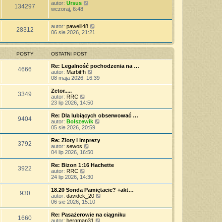
autor:
Ursus
134297
wczoraj, 6:48
autor:
pawelll48
28312
06 sie 2026, 21:21
POSTY
OSTATNI POST
Re: Legalność pochodzenia na …
4666
W
autor:
Marbitfh
y
08 maja 2026, 16:39
ś
w
Zetor.....
3349
i
W
autor:
RRC
e
y
23 lip 2026, 14:50
t
ś
l
w
Re: Dla lubiących obserwować …
9404
n
i
W
autor:
Bolszewik
a
e
y
05 sie 2026, 20:59
j
t
ś
n
l
w
Re: Zloty i imprezy
o
3792
n
i
W
autor:
sewos
w
a
e
y
04 lip 2026, 16:50
s
j
t
ś
z
n
l
w
Re: Bizon 1:16 Hachette
y
o
3922
n
i
W
autor:
RRC
p
w
a
e
y
24 lip 2026, 14:30
o
s
j
t
ś
s
z
n
l
w
18.20 Sonda Pamiętacie? +akt…
t
y
o
930
n
i
W
autor:
davidek_20
p
w
a
e
y
06 sie 2026, 15:10
o
s
j
t
ś
s
z
n
l
w
Re: Pasażerowie na ciągniku
t
y
o
1660
n
i
W
autor:
bergman31