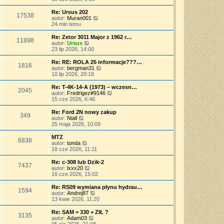
p
w
a
ś
o
s
j
w
Re: Ursus 202
s
17538
z
n
i
W
autor:
Muran001
t
y
o
e
y
24 min temu
p
w
t
ś
o
s
l
w
Re: Zetor 3011 Major z 1962 r…
s
11898
z
n
i
W
autor:
Ursus
t
y
a
e
y
23 lip 2026, 14:00
p
j
t
ś
o
n
l
w
Re: RE: ROLA 25 informacje???…
s
o
1816
n
i
W
autor:
bergman31
t
w
a
e
y
10 lip 2026, 20:18
s
j
t
ś
z
n
l
w
Re: T-4K-14-A (1973) – wczesn…
y
o
2045
n
i
W
autor:
Fredrigez#9146
p
w
a
e
y
15 cze 2026, 6:46
o
s
j
t
ś
s
z
n
l
w
Re: Ford 2N nowy zakup
t
y
o
349
n
i
W
autor:
Niall
p
w
a
e
y
25 maja 2026, 10:09
o
s
j
t
ś
s
z
n
l
w
MTZ
t
y
o
6838
n
i
W
autor:
tonda
p
w
a
e
y
18 cze 2026, 11:11
o
s
j
t
ś
s
z
n
l
w
Re: c-308 lub Dzik-2
t
y
o
7437
n
i
W
autor:
lxxx20
p
w
a
e
y
16 cze 2026, 15:02
o
s
j
t
ś
s
z
n
l
w
Re: RS09 wymiana płynu hydrau…
t
y
o
1594
n
i
W
autor:
Andrej87
p
w
a
e
y
13 kwie 2026, 11:20
o
s
j
t
ś
s
z
n
l
w
Re: SAM = 330 + ZIŁ ?
t
y
o
3135
n
i
W
autor:
Adam03
p
w
a
e
y