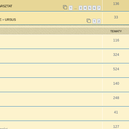
136
RSZTAT
1
3
4
5
6
7
…
33
E
»
URSUS
1
2
TEMATY
116
324
524
140
248
41
127