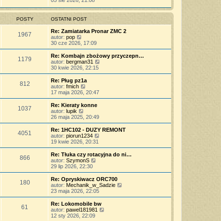
05 sie 2026, 21:08
o
s
j
t
ś
s
z
n
l
w
t
y
o
n
i
POSTY
OSTATNI POST
p
w
a
e
o
s
j
t
Re: Zamiatarka Pronar ZMC 2
s
z
1967
n
l
W
autor:
pop
t
y
o
n
y
30 cze 2026, 17:09
p
w
a
ś
o
s
j
w
Re: Kombajn zbożowy przyczepn…
s
z
1179
n
i
W
autor:
bergman31
t
y
o
e
y
30 kwie 2026, 22:15
p
w
t
ś
o
s
l
w
Re: Pług pz1a
s
z
812
n
i
W
autor:
fmich
t
y
a
e
y
17 maja 2026, 20:47
p
j
t
ś
o
n
l
w
Re: Kieraty konne
s
o
1037
n
i
W
autor:
lupik
t
w
a
e
y
26 maja 2025, 20:49
s
j
t
ś
z
n
l
w
Re: 1HC102 - DUZY REMONT
y
o
4051
n
i
W
autor:
piorun1234
p
w
a
e
y
19 kwie 2026, 20:31
o
s
j
t
ś
s
z
n
l
w
Re: Tłuka czy rotacyjna do ni…
t
y
o
866
n
i
W
autor:
SzymonS
p
w
a
e
y
29 lip 2026, 22:30
o
s
j
t
ś
s
z
n
l
w
Re: Opryskiwacz ORC700
t
y
o
180
n
i
W
autor:
Mechanik_w_Sadzie
p
w
a
e
y
23 maja 2026, 22:05
o
s
j
t
ś
s
z
n
l
w
Re: Lokomobile bw
t
y
o
61
n
i
W
autor:
pawel181981
p
w
a
e
y
12 sty 2026, 22:09
o
s
j
t