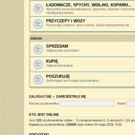
ŁADOWACZE, SPYCHY, WIDLAKI, KOPARKI...
Wszystko na temat ładowaczy, spychów, wózków i masztów 
rekultywacji terenu.
PRZYCZEPY I WOZY
Przyczepy rolnicze, wozy konne, wózki transportowe itd.
GIEŁDA
SPRZEDAM
Ogłoszenia sprzedaży
KUPIĘ
Ogłoszenia kupna
POSZUKUJĘ
Jeśli kogoś lub czegoś poszukujesz...
ZALOGUJ SIĘ
•
ZAREJESTRUJ SIĘ
Nazwa użytkownika:
Hasło:
KTO JEST ONLINE
Jest
121
użytkowników online :: 5 zarejestrowanych, 0 ukrytych i 116 go
Najwięcej użytkowników (
15009
) było online 04 maja 2026, 9:02
STATYSTYKI