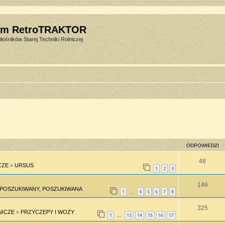
um RetroTRAKTOR
łośników Starej Techniki Rolniczej
ODPOWIEDZI
48
CZE
»
URSUS
1
2
3
146
POSZUKIWANY, POSZUKIWANA
1
4
5
6
7
8
…
325
NICZE
»
PRZYCZEPY I WOZY
1
13
14
15
16
17
…