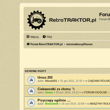
For
Forum Mi
Więcej…
FAQ
Portal RetroTRAKTOR.pl
retrotraktor.pl/forum
OSTATNIE POSTY
Ursus 202
autor:
Muran001
» 31 gru 2011, 12:32 » w
CIĄGNIKI ROLNI
Ciekawostki ze złomu
autor:
Ursus
» 25 wrz 2010, 14:12 » w
FORUM OGÓLNE
»
Przyczepy ogólnie ....
autor:
Bolszewik
» 15 cze 2014, 10:59 » w
MASZYNY ROL