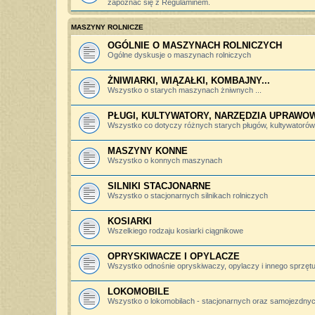
zapoznać się z Regulaminem.
MASZYNY ROLNICZE
OGÓLNIE O MASZYNACH ROLNICZYCH
Ogólne dyskusje o maszynach rolniczych
ŻNIWIARKI, WIĄZAŁKI, KOMBAJNY...
Wszystko o starych maszynach żniwnych ...
PŁUGI, KULTYWATORY, NARZĘDZIA UPRAWO
Wszystko co dotyczy różnych starych pługów, kultywatorów, 
MASZYNY KONNE
Wszystko o konnych maszynach
SILNIKI STACJONARNE
Wszystko o stacjonarnych silnikach rolniczych
KOSIARKI
Wszelkiego rodzaju kosiarki ciągnikowe
OPRYSKIWACZE I OPYLACZE
Wszystko odnośnie opryskiwaczy, opylaczy i innego sprzętu 
LOKOMOBILE
Wszystko o lokomobilach - stacjonarnych oraz samojezdny