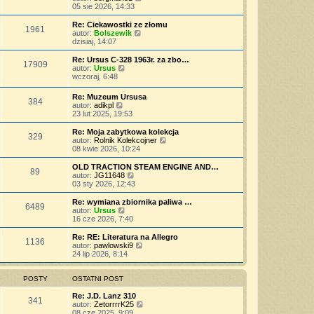
p
w
a
e
y
05 sie 2026, 14:33
o
s
j
t
ś
s
z
n
l
w
Re: Ciekawostki ze złomu
t
y
o
1961
n
i
W
autor:
Bolszewik
p
w
a
e
y
dzisiaj, 14:07
o
s
j
t
ś
s
z
n
l
w
Re: Ursus C-328 1963r. za zbo…
t
y
o
17909
n
i
W
autor:
Ursus
p
w
a
e
y
wczoraj, 6:48
o
s
j
t
ś
s
z
n
l
w
t
Re: Muzeum Ursusa
y
o
n
384
i
W
autor:
adikpl
p
w
a
e
y
23 lut 2025, 19:53
o
s
j
t
ś
s
z
n
l
w
t
Re: Moja zabytkowa kolekcja
y
o
n
329
i
W
autor:
Rolnik Kolekcojner
p
w
a
e
y
08 kwie 2026, 10:24
o
s
j
t
ś
s
z
n
l
w
t
OLD TRACTION STEAM ENGINE AND…
y
o
89
n
i
W
autor:
JG11648
p
w
a
e
y
03 sty 2026, 12:43
o
s
j
t
ś
s
z
n
l
w
t
Re: wymiana zbiornika paliwa …
y
o
6489
n
i
W
autor:
Ursus
p
w
a
e
y
16 cze 2026, 7:40
o
s
j
t
ś
s
z
n
l
w
t
Re: RE: Literatura na Allegro
y
o
1136
n
i
W
autor:
pawlowski9
p
w
a
e
y
24 lip 2026, 8:14
o
s
j
t
ś
s
z
n
l
w
t
y
o
n
i
POSTY
OSTATNI POST
p
w
a
e
o
s
j
t
Re: J.D. Lanz 310
s
341
z
n
l
W
autor:
ZetorrrrK25
t
y
o
n
y
08 cze 2025, 9:09