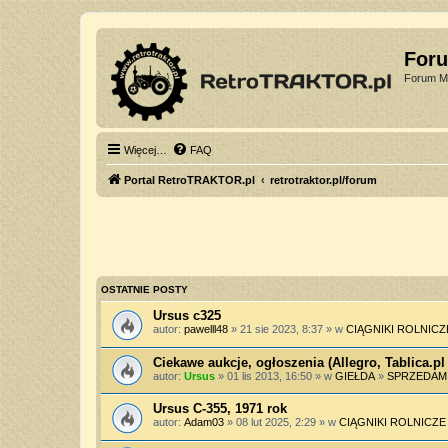
For
Forum Mi
Więcej…
FAQ
Portal RetroTRAKTOR.pl
retrotraktor.pl/forum
OSTATNIE POSTY
Ursus c325
autor:
pawelll48
» 21 sie 2023, 8:37 » w
CIĄGNIKI ROLNICZ
Ciekawe aukcje, ogłoszenia (Allegro, Tablica.pl 
autor:
Ursus
» 01 lis 2013, 16:50 » w
GIEŁDA
»
SPRZEDAM
Ursus C-355, 1971 rok
autor:
Adam03
» 08 lut 2025, 2:29 » w
CIĄGNIKI ROLNICZE