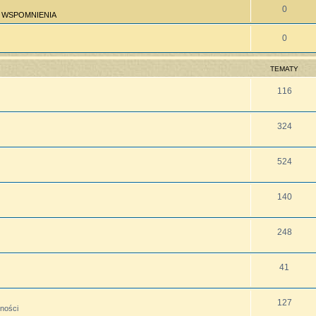
0
»
WSPOMNIENIA
0
TEMATY
116
324
524
140
248
41
127
lności