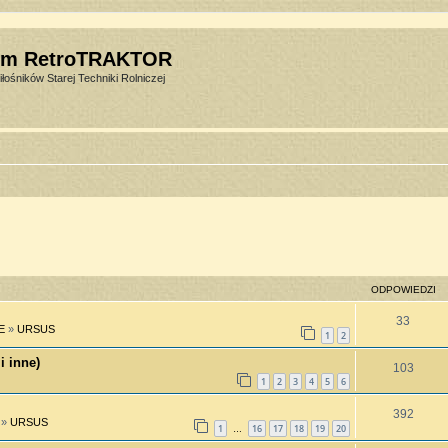
um RetroTRAKTOR
łośników Starej Techniki Rolniczej
ODPOWIEDZI
33
E
»
URSUS
1
2
i inne)
103
1
2
3
4
5
6
392
»
URSUS
1
16
17
18
19
20
…