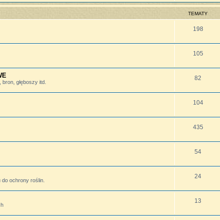
TEMATY
198
105
WE
82
bron, głęboszy itd.
104
435
54
24
do ochrony roślin.
13
ch