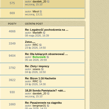
autor:
davidek_20
575
wczoraj, 15:10
autor:
Mixol
669
wczoraj, 13:21
POSTY
OSTATNI POST
Re: Legalność pochodzenia na …
4666
W
autor:
Marbitfh
y
08 maja 2026, 16:39
ś
w
Zetor.....
3349
i
W
autor:
RRC
e
y
23 lip 2026, 14:50
t
ś
l
w
Re: Dla lubiących obserwować …
9404
n
i
W
autor:
Bolszewik
a
e
y
05 sie 2026, 20:59
j
t
ś
n
l
w
Re: Zloty i imprezy
o
3792
n
i
W
autor:
sewos
w
a
e
y
04 lip 2026, 16:50
s
j
t
ś
z
n
l
w
Re: Bizon 1:16 Hachette
y
o
3922
n
i
W
autor:
RRC
p
w
a
e
y
24 lip 2026, 14:30
o
s
j
t
ś
s
z
n
l
w
18.20 Sonda Pamiętacie? +akt…
t
y
o
930
n
i
W
autor:
davidek_20
p
w
a
e
y
wczoraj, 15:10
o
s
j
t
ś
s
z
n
l
w
Re: Pasażerowie na ciągniku
t
y
o
1660
n
i
W
autor:
bergman31
p
w
a
e
y
05 sie 2026, 14:33