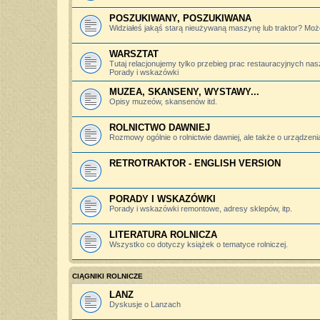
POSZUKIWANY, POSZUKIWANA
Widziałeś jakąś starą nieużywaną maszynę lub traktor? Może
WARSZTAT
Tutaj relacjonujemy tylko przebieg prac restauracyjnych nas
Porady i wskazówki
MUZEA, SKANSENY, WYSTAWY...
Opisy muzeów, skansenów itd.
ROLNICTWO DAWNIEJ
Rozmowy ogólnie o rolnictwie dawniej, ale także o urządzeniac
RETROTRAKTOR - ENGLISH VERSION
PORADY I WSKAZÓWKI
Porady i wskazówki remontowe, adresy sklepów, itp.
LITERATURA ROLNICZA
Wszystko co dotyczy książek o tematyce rolniczej.
CIĄGNIKI ROLNICZE
LANZ
Dyskusje o Lanzach