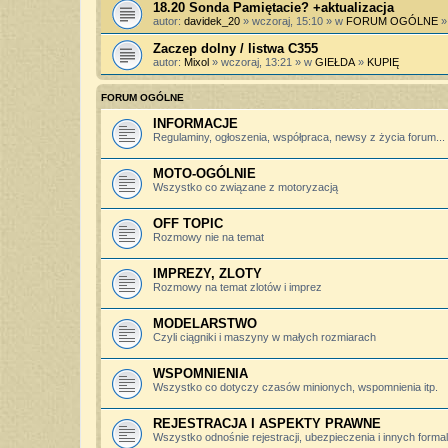
18.20 Sonda Pamiętacie? +aktualizacja
autor:
davidek_20
» wczoraj, 15:10 » w
FORUM OGÓLNE
Zaczep dolny / listwa C355
autor:
Mixol
» wczoraj, 13:21 » w
GIEŁDA
»
KUPIĘ
FORUM OGÓLNE
INFORMACJE
Regulaminy, ogłoszenia, współpraca, newsy z życia forum...
MOTO-OGÓLNIE
Wszystko co związane z motoryzacją
OFF TOPIC
Rozmowy nie na temat
IMPREZY, ZLOTY
Rozmowy na temat zlotów i imprez
MODELARSTWO
Czyli ciągniki i maszyny w małych rozmiarach
WSPOMNIENIA
Wszystko co dotyczy czasów minionych, wspomnienia itp.
REJESTRACJA I ASPEKTY PRAWNE
Wszystko odnośnie rejestracji, ubezpieczenia i innych forma