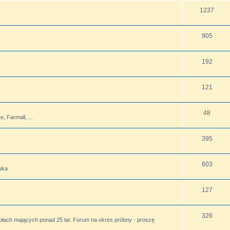
1237
905
192
121
48
 Farmall, ...
395
603
wka
127
326
ołach mających ponad 25 lat. Forum na okres próbny - proszę