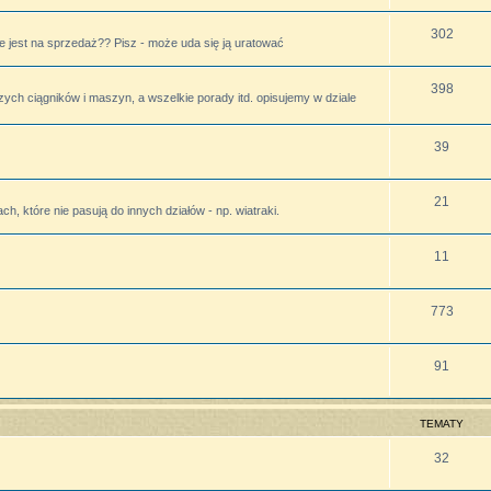
302
 jest na sprzedaż?? Pisz - może uda się ją uratować
398
zych ciągników i maszyn, a wszelkie porady itd. opisujemy w dziale
39
21
h, które nie pasują do innych działów - np. wiatraki.
11
773
91
TEMATY
32