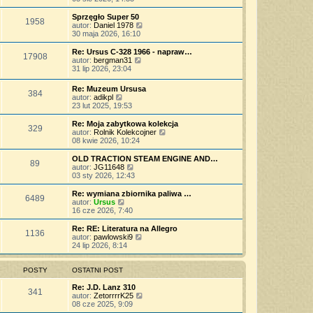
o
s
j
t
ś
s
z
n
l
w
Sprzęgło Super 50
t
y
o
1958
n
i
W
autor:
Daniel 1978
p
w
a
e
y
30 maja 2026, 16:10
o
s
j
t
ś
s
z
n
l
w
Re: Ursus C-328 1966 - napraw…
t
y
o
17908
n
i
W
autor:
bergman31
p
w
a
e
y
31 lip 2026, 23:04
o
s
j
t
ś
s
z
n
l
w
t
Re: Muzeum Ursusa
y
o
n
384
i
W
autor:
adikpl
p
w
a
e
y
23 lut 2025, 19:53
o
s
j
t
ś
s
z
n
l
w
t
Re: Moja zabytkowa kolekcja
y
o
n
329
i
W
autor:
Rolnik Kolekcojner
p
w
a
e
y
08 kwie 2026, 10:24
o
s
j
t
ś
s
z
n
l
w
t
OLD TRACTION STEAM ENGINE AND…
y
o
89
n
i
W
autor:
JG11648
p
w
a
e
y
03 sty 2026, 12:43
o
s
j
t
ś
s
z
n
l
w
t
Re: wymiana zbiornika paliwa …
y
o
6489
n
i
W
autor:
Ursus
p
w
a
e
y
16 cze 2026, 7:40
o
s
j
t
ś
s
z
n
l
w
t
Re: RE: Literatura na Allegro
y
o
1136
n
i
W
autor:
pawlowski9
p
w
a
e
y
24 lip 2026, 8:14
o
s
j
t
ś
s
z
n
l
w
t
y
o
n
i
POSTY
OSTATNI POST
p
w
a
e
o
s
j
t
Re: J.D. Lanz 310
s
341
z
n
l
W
autor:
ZetorrrrK25
t
y
o
n
y
08 cze 2025, 9:09
p
w
a
ś