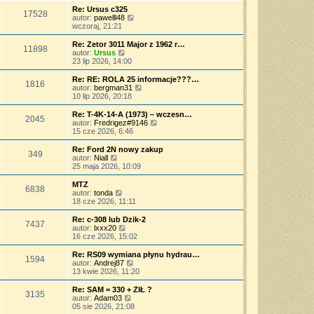
o
s
j
w
Re: Ursus c325
s
17528
z
n
i
W
autor:
pawelll48
t
y
o
e
y
wczoraj, 21:21
p
w
t
ś
o
s
l
w
Re: Zetor 3011 Major z 1962 r…
s
11898
z
n
i
W
autor:
Ursus
t
y
a
e
y
23 lip 2026, 14:00
p
j
t
ś
o
n
l
w
Re: RE: ROLA 25 informacje???…
s
o
1816
n
i
W
autor:
bergman31
t
w
a
e
y
10 lip 2026, 20:18
s
j
t
ś
z
n
l
w
Re: T-4K-14-A (1973) – wczesn…
y
o
2045
n
i
W
autor:
Fredrigez#9146
p
w
a
e
y
15 cze 2026, 6:46
o
s
j
t
ś
s
z
n
l
w
Re: Ford 2N nowy zakup
t
y
o
349
n
i
W
autor:
Niall
p
w
a
e
y
25 maja 2026, 10:09
o
s
j
t
ś
s
z
n
l
w
MTZ
t
y
o
6838
n
i
W
autor:
tonda
p
w
a
e
y
18 cze 2026, 11:11
o
s
j
t
ś
s
z
n
l
w
Re: c-308 lub Dzik-2
t
y
o
7437
n
i
W
autor:
lxxx20
p
w
a
e
y
16 cze 2026, 15:02
o
s
j
t
ś
s
z
n
l
w
Re: RS09 wymiana płynu hydrau…
t
y
o
1594
n
i
W
autor:
Andrej87
p
w
a
e
y
13 kwie 2026, 11:20
o
s
j
t
ś
s
z
n
l
w
Re: SAM = 330 + ZIŁ ?
t
y
o
3135
n
i
W
autor:
Adam03
p
w
a
e
y
05 sie 2026, 21:08
o
s
j
t
ś