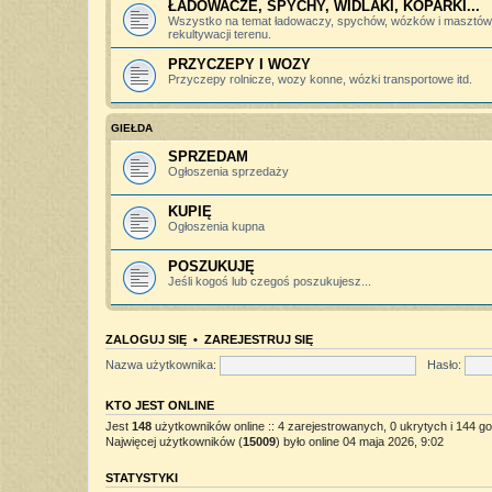
ŁADOWACZE, SPYCHY, WIDLAKI, KOPARKI...
Wszystko na temat ładowaczy, spychów, wózków i masztów 
rekultywacji terenu.
PRZYCZEPY I WOZY
Przyczepy rolnicze, wozy konne, wózki transportowe itd.
GIEŁDA
SPRZEDAM
Ogłoszenia sprzedaży
KUPIĘ
Ogłoszenia kupna
POSZUKUJĘ
Jeśli kogoś lub czegoś poszukujesz...
ZALOGUJ SIĘ
•
ZAREJESTRUJ SIĘ
Nazwa użytkownika:
Hasło:
KTO JEST ONLINE
Jest
148
użytkowników online :: 4 zarejestrowanych, 0 ukrytych i 144 go
Najwięcej użytkowników (
15009
) było online 04 maja 2026, 9:02
STATYSTYKI