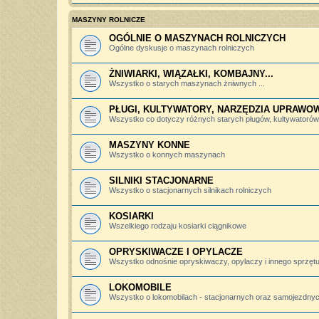
MASZYNY ROLNICZE
OGÓLNIE O MASZYNACH ROLNICZYCH
Ogólne dyskusje o maszynach rolniczych
ŻNIWIARKI, WIĄZAŁKI, KOMBAJNY...
Wszystko o starych maszynach żniwnych ...
PŁUGI, KULTYWATORY, NARZĘDZIA UPRAWO
Wszystko co dotyczy różnych starych pługów, kultywatorów, 
MASZYNY KONNE
Wszystko o konnych maszynach
SILNIKI STACJONARNE
Wszystko o stacjonarnych silnikach rolniczych
KOSIARKI
Wszelkiego rodzaju kosiarki ciągnikowe
OPRYSKIWACZE I OPYLACZE
Wszystko odnośnie opryskiwaczy, opylaczy i innego sprzętu 
LOKOMOBILE
Wszystko o lokomobilach - stacjonarnych oraz samojezdny