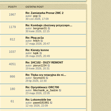
s
z
n
l
w
t
y
o
n
i
POSTY
OSTATNI POST
p
w
a
e
o
s
j
t
Re: Zamiatarka Pronar ZMC 2
s
z
1967
n
l
W
autor:
pop
t
y
o
n
y
30 cze 2026, 17:09
p
w
a
ś
o
s
j
w
Re: Kombajn zbożowy przyczepn…
s
z
1179
n
i
W
autor:
bergman31
t
y
o
e
y
30 kwie 2026, 22:15
p
w
t
ś
o
s
l
w
Re: Pług pz1a
s
z
812
n
i
W
autor:
fmich
t
y
a
e
y
17 maja 2026, 20:47
p
j
t
ś
o
n
l
w
Re: Kieraty konne
s
o
1037
n
i
W
autor:
lupik
t
w
a
e
y
26 maja 2025, 20:49
s
j
t
ś
z
n
l
w
Re: 1HC102 - DUZY REMONT
y
o
4051
n
i
W
autor:
piorun1234
p
w
a
e
y
19 kwie 2026, 20:31
o
s
j
t
ś
s
z
n
l
w
Re: Tłuka czy rotacyjna do ni…
t
y
o
866
n
i
W
autor:
SzymonS
p
w
a
e
y
29 lip 2026, 22:30
o
s
j
t
ś
s
z
n
l
w
Re: Opryskiwacz ORC700
t
y
o
180
n
i
W
autor:
Mechanik_w_Sadzie
p
w
a
e
y
23 maja 2026, 22:05
o
s
j
t
ś
s
z
n
l
w
Re: Lokomobile bw
t
y
o
61
n
i
W
autor:
pawel181981
p
w
a
e
y
12 sty 2026, 22:09
o
s
j
t
ś
s
z
n
l