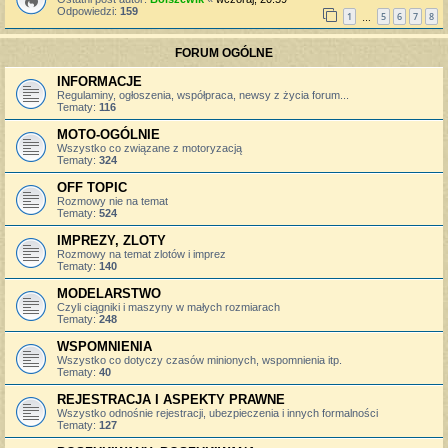
Odpowiedzi:
159
1
5
6
7
8
…
FORUM OGÓLNE
INFORMACJE
Regulaminy, ogłoszenia, współpraca, newsy z życia forum...
Tematy:
116
MOTO-OGÓLNIE
Wszystko co związane z motoryzacją
Tematy:
324
OFF TOPIC
Rozmowy nie na temat
Tematy:
524
IMPREZY, ZLOTY
Rozmowy na temat zlotów i imprez
Tematy:
140
MODELARSTWO
Czyli ciągniki i maszyny w małych rozmiarach
Tematy:
248
WSPOMNIENIA
Wszystko co dotyczy czasów minionych, wspomnienia itp.
Tematy:
40
REJESTRACJA I ASPEKTY PRAWNE
Wszystko odnośnie rejestracji, ubezpieczenia i innych formalności
Tematy:
127