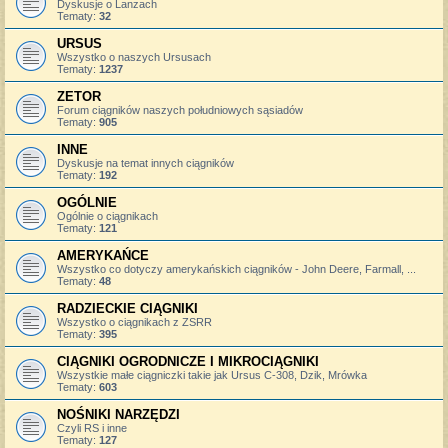
Dyskusje o Lanzach
Tematy:
32
URSUS
Wszystko o naszych Ursusach
Tematy:
1237
ZETOR
Forum ciągników naszych południowych sąsiadów
Tematy:
905
INNE
Dyskusje na temat innych ciągników
Tematy:
192
OGÓLNIE
Ogólnie o ciągnikach
Tematy:
121
AMERYKAŃCE
Wszystko co dotyczy amerykańskich ciągników - John Deere, Farmall, ...
Tematy:
48
RADZIECKIE CIĄGNIKI
Wszystko o ciągnikach z ZSRR
Tematy:
395
CIĄGNIKI OGRODNICZE I MIKROCIĄGNIKI
Wszystkie małe ciągniczki takie jak Ursus C-308, Dzik, Mrówka
Tematy:
603
NOŚNIKI NARZĘDZI
Czyli RS i inne
Tematy:
127