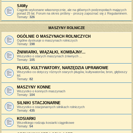
SAMy
Ciągniki wykonane własnoręcznie, ale na głównych podzespołach mających
ponad 25 lat. Forum na okres próbny - proszę zapoznać się z Regulaminem.
Tematy:
326
MASZYNY ROLNICZE
OGÓLNIE O MASZYNACH ROLNICZYCH
Ogólne dyskusje o maszynach rolniczych
Tematy:
198
ŻNIWIARKI, WIĄZAŁKI, KOMBAJNY...
Wszystko o starych maszynach żniwnych ...
Tematy:
105
PŁUGI, KULTYWATORY, NARZĘDZIA UPRAWOWE
Wszystko co dotyczy różnych starych pługów, kultywatorów, bron, głęboszy
itd.
Tematy:
82
MASZYNY KONNE
Wszystko o konnych maszynach
Tematy:
104
SILNIKI STACJONARNE
Wszystko o stacjonarnych silnikach rolniczych
Tematy:
435
KOSIARKI
Wszelkiego rodzaju kosiarki ciągnikowe
Tematy:
54