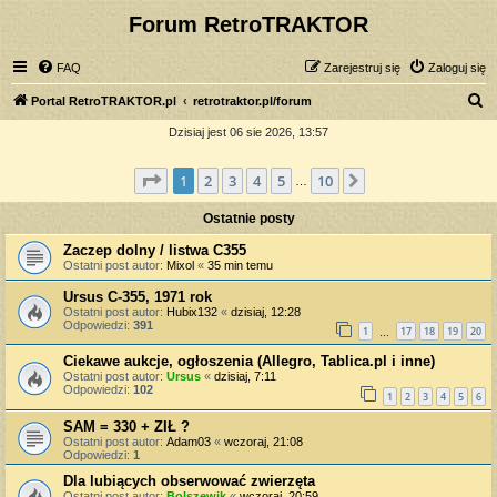
Forum RetroTRAKTOR
FAQ
Zarejestruj się
Zaloguj się
S
Portal RetroTRAKTOR.pl
retrotraktor.pl/forum
z
Dzisiaj jest 06 sie 2026, 13:57
u
Strona
1
z
10
1
2
3
4
5
10
Następna
k
…
a
Ostatnie posty
j
Zaczep dolny / listwa C355
Ostatni post autor:
Mixol
«
35 min temu
Ursus C-355, 1971 rok
Ostatni post autor:
Hubix132
«
dzisiaj, 12:28
Odpowiedzi:
391
1
17
18
19
20
…
Ciekawe aukcje, ogłoszenia (Allegro, Tablica.pl i inne)
Ostatni post autor:
Ursus
«
dzisiaj, 7:11
Odpowiedzi:
102
1
2
3
4
5
6
SAM = 330 + ZIŁ ?
Ostatni post autor:
Adam03
«
wczoraj, 21:08
Odpowiedzi:
1
Dla lubiących obserwować zwierzęta
Ostatni post autor:
Bolszewik
«
wczoraj, 20:59