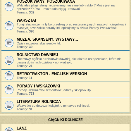
POSZUKIWANY, POSZUKIWANA
Widziałeś jakąś starą nieużywaną maszynę lub traktor? Może jest na
sprzedaż?? Pisz - może uda się ją uratować
Tematy:
302
WARSZTAT
Tutaj relacjonujemy tylko przebieg prac restauracyjnych naszych ciągników i
maszyn, a wszelkie porady itd. opisujemy w dziale Porady i wskazówki
Tematy:
398
MUZEA, SKANSENY, WYSTAWY...
Opisy muzeów, skansenów itd.
Tematy:
39
ROLNICTWO DAWNIEJ
Rozmowy ogólnie o rolnictwie dawniej, ale także o urządzeniach, które nie
pasują do innych działów - np. wiatraki.
Tematy:
21
RETROTRAKTOR - ENGLISH VERSION
Tematy:
11
PORADY I WSKAZÓWKI
Porady i wskazówki remontowe, adresy sklepów, itp.
Tematy:
773
LITERATURA ROLNICZA
Wszystko co dotyczy książek o tematyce rolniczej.
Tematy:
91
CIĄGNIKI ROLNICZE
LANZ