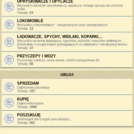
OPRYSKIWACZE I OPYLACZE
Wszystko odnośnie opryskiwaczy, opylaczy i innego sprzętu do ochrony
roślin.
Tematy:
24
LOKOMOBILE
Wszystko o lokomobilach - stacjonarnych oraz samojezdnych
Tematy:
13
ŁADOWACZE, SPYCHY, WIDLAKI, KOPARKI...
Wszystko na temat ładowaczy, spychów, wózków i masztów widłowych...
Generalnie o urządzeniach pomagających w załadunku i rekultywacji terenu.
Tematy:
27
PRZYCZEPY I WOZY
Przyczepy rolnicze, wozy konne, wózki transportowe itd.
Tematy:
60
GIEŁDA
SPRZEDAM
Ogłoszenia sprzedaży
Tematy:
337
KUPIĘ
Ogłoszenia kupna
Tematy:
1066
POSZUKUJĘ
Jeśli kogoś lub czegoś poszukujesz...
Tematy:
452