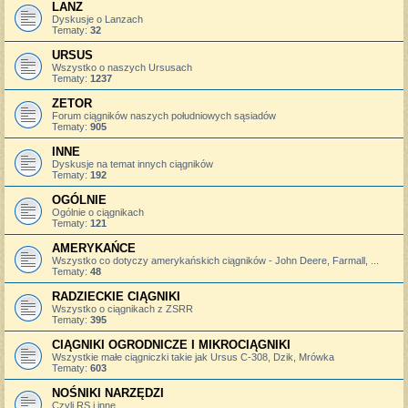
LANZ
Dyskusje o Lanzach
Tematy:
32
URSUS
Wszystko o naszych Ursusach
Tematy:
1237
ZETOR
Forum ciągników naszych południowych sąsiadów
Tematy:
905
INNE
Dyskusje na temat innych ciągników
Tematy:
192
OGÓLNIE
Ogólnie o ciągnikach
Tematy:
121
AMERYKAŃCE
Wszystko co dotyczy amerykańskich ciągników - John Deere, Farmall, ...
Tematy:
48
RADZIECKIE CIĄGNIKI
Wszystko o ciągnikach z ZSRR
Tematy:
395
CIĄGNIKI OGRODNICZE I MIKROCIĄGNIKI
Wszystkie małe ciągniczki takie jak Ursus C-308, Dzik, Mrówka
Tematy:
603
NOŚNIKI NARZĘDZI
Czyli RS i inne