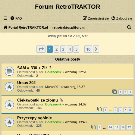
Forum RetroTRAKTOR
FAQ
Zarejestruj się
Zaloguj się
S
Portal RetroTRAKTOR.pl
retrotraktor.pl/forum
z
Dzisiaj jest 09 sie 2026, 5:46
u
Strona
1
z
10
1
2
3
4
5
10
Następna
k
…
a
Ostatnie posty
j
SAM = 330 + ZIŁ ?
Ostatni post autor:
Bolszewik
«
wczoraj, 22:51
Odpowiedzi:
2
Ursus 202
Ostatni post autor:
Muran001
«
wczoraj, 15:37
Odpowiedzi:
48
1
2
3
Ciekawostki ze złomu
Ostatni post autor:
Bolszewik
«
wczoraj, 14:07
Odpowiedzi:
146
1
5
6
7
8
…
Przyczepy ogólnie ....
Ostatni post autor:
Bolszewik
«
wczoraj, 13:48
Odpowiedzi:
325
1
14
15
16
17
…