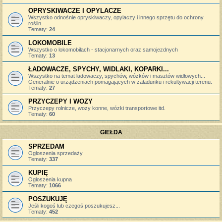
OPRYSKIWACZE I OPYLACZE
Wszystko odnośnie opryskiwaczy, opylaczy i innego sprzętu do ochrony
roślin.
Tematy:
24
LOKOMOBILE
Wszystko o lokomobilach - stacjonarnych oraz samojezdnych
Tematy:
13
ŁADOWACZE, SPYCHY, WIDLAKI, KOPARKI...
Wszystko na temat ładowaczy, spychów, wózków i masztów widłowych...
Generalnie o urządzeniach pomagających w załadunku i rekultywacji terenu.
Tematy:
27
PRZYCZEPY I WOZY
Przyczepy rolnicze, wozy konne, wózki transportowe itd.
Tematy:
60
GIEŁDA
SPRZEDAM
Ogłoszenia sprzedaży
Tematy:
337
KUPIĘ
Ogłoszenia kupna
Tematy:
1066
POSZUKUJĘ
Jeśli kogoś lub czegoś poszukujesz...
Tematy:
452