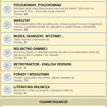
POSZUKIWANY, POSZUKIWANA
Widziałeś jakąś starą nieużywaną maszynę lub traktor? Może jest na
sprzedaż?? Pisz - może uda się ją uratować
Tematy:
302
WARSZTAT
Tutaj relacjonujemy tylko przebieg prac restauracyjnych naszych ciągników i
maszyn, a wszelkie porady itd. opisujemy w dziale Porady i wskazówki
Tematy:
398
MUZEA, SKANSENY, WYSTAWY...
Opisy muzeów, skansenów itd.
Tematy:
39
ROLNICTWO DAWNIEJ
Rozmowy ogólnie o rolnictwie dawniej, ale także o urządzeniach, które nie
pasują do innych działów - np. wiatraki.
Tematy:
21
RETROTRAKTOR - ENGLISH VERSION
Tematy:
11
PORADY I WSKAZÓWKI
Porady i wskazówki remontowe, adresy sklepów, itp.
Tematy:
773
LITERATURA ROLNICZA
Wszystko co dotyczy książek o tematyce rolniczej.
Tematy:
91
CIĄGNIKI ROLNICZE