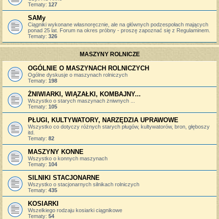
Tematy:
127
SAMy
Ciągniki wykonane własnoręcznie, ale na głównych podzespołach mających
ponad 25 lat. Forum na okres próbny - proszę zapoznać się z Regulaminem.
Tematy:
326
MASZYNY ROLNICZE
OGÓLNIE O MASZYNACH ROLNICZYCH
Ogólne dyskusje o maszynach rolniczych
Tematy:
198
ŻNIWIARKI, WIĄZAŁKI, KOMBAJNY...
Wszystko o starych maszynach żniwnych ...
Tematy:
105
PŁUGI, KULTYWATORY, NARZĘDZIA UPRAWOWE
Wszystko co dotyczy różnych starych pługów, kultywatorów, bron, głęboszy
itd.
Tematy:
82
MASZYNY KONNE
Wszystko o konnych maszynach
Tematy:
104
SILNIKI STACJONARNE
Wszystko o stacjonarnych silnikach rolniczych
Tematy:
435
KOSIARKI
Wszelkiego rodzaju kosiarki ciągnikowe
Tematy:
54