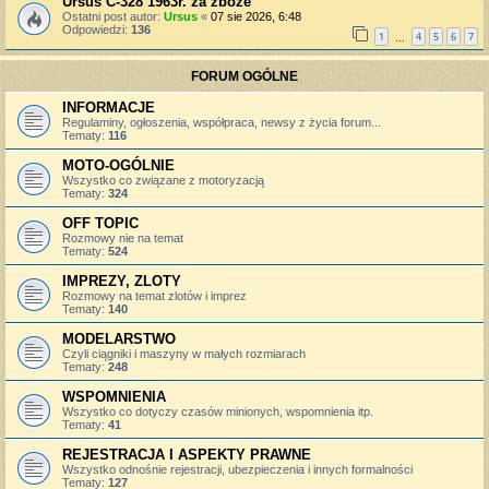
Ursus C-328 1963r. za zboże
Ostatni post autor:
Ursus
«
07 sie 2026, 6:48
Odpowiedzi:
136
1
4
5
6
7
…
FORUM OGÓLNE
INFORMACJE
Regulaminy, ogłoszenia, współpraca, newsy z życia forum...
Tematy:
116
MOTO-OGÓLNIE
Wszystko co związane z motoryzacją
Tematy:
324
OFF TOPIC
Rozmowy nie na temat
Tematy:
524
IMPREZY, ZLOTY
Rozmowy na temat zlotów i imprez
Tematy:
140
MODELARSTWO
Czyli ciągniki i maszyny w małych rozmiarach
Tematy:
248
WSPOMNIENIA
Wszystko co dotyczy czasów minionych, wspomnienia itp.
Tematy:
41
REJESTRACJA I ASPEKTY PRAWNE
Wszystko odnośnie rejestracji, ubezpieczenia i innych formalności
Tematy:
127