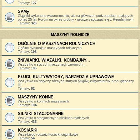
Tematy:
127
SAMy
Ciągniki wykonane własnoręcznie, ale na głównych podzespołach mających
ponad 25 lat. Forum na okres próbny - proszę zapoznać się z Regulaminem.
Tematy:
326
MASZYNY ROLNICZE
OGÓLNIE O MASZYNACH ROLNICZYCH
Ogólne dyskusje o maszynach rolniczych
Tematy:
198
ŻNIWIARKI, WIĄZAŁKI, KOMBAJNY...
Wszystko o starych maszynach żniwnych ...
Tematy:
105
PŁUGI, KULTYWATORY, NARZĘDZIA UPRAWOWE
Wszystko co dotyczy różnych starych pługów, kultywatorów, bron, głęboszy
itd.
Tematy:
82
MASZYNY KONNE
Wszystko o konnych maszynach
Tematy:
104
SILNIKI STACJONARNE
Wszystko o stacjonarnych silnikach rolniczych
Tematy:
435
KOSIARKI
Wszelkiego rodzaju kosiarki ciągnikowe
Tematy:
54