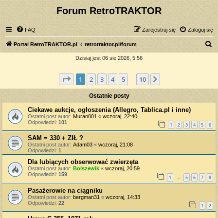
Forum RetroTRAKTOR
FAQ
Zarejestruj się
Zaloguj się
S
Portal RetroTRAKTOR.pl
retrotraktor.pl/forum
z
Dzisiaj jest 06 sie 2026, 5:56
u
Strona
1
z
10
1
2
3
4
5
10
Następna
k
…
a
Ostatnie posty
j
Ciekawe aukcje, ogłoszenia (Allegro, Tablica.pl i inne)
Ostatni post autor:
Muran001
«
wczoraj, 22:40
Odpowiedzi:
101
1
2
3
4
5
6
SAM = 330 + ZIŁ ?
Ostatni post autor:
Adam03
«
wczoraj, 21:08
Odpowiedzi:
1
Dla lubiących obserwować zwierzęta
Ostatni post autor:
Bolszewik
«
wczoraj, 20:59
Odpowiedzi:
159
1
5
6
7
8
…
Pasażerowie na ciągniku
Ostatni post autor:
bergman31
«
wczoraj, 14:33
Odpowiedzi:
22
1
2