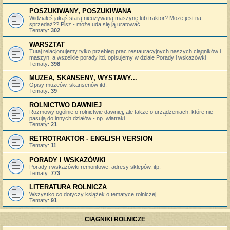
POSZUKIWANY, POSZUKIWANA
Widziałeś jakąś starą nieużywaną maszynę lub traktor? Może jest na
sprzedaż?? Pisz - może uda się ją uratować
Tematy:
302
WARSZTAT
Tutaj relacjonujemy tylko przebieg prac restauracyjnych naszych ciągników i
maszyn, a wszelkie porady itd. opisujemy w dziale Porady i wskazówki
Tematy:
398
MUZEA, SKANSENY, WYSTAWY...
Opisy muzeów, skansenów itd.
Tematy:
39
ROLNICTWO DAWNIEJ
Rozmowy ogólnie o rolnictwie dawniej, ale także o urządzeniach, które nie
pasują do innych działów - np. wiatraki.
Tematy:
21
RETROTRAKTOR - ENGLISH VERSION
Tematy:
11
PORADY I WSKAZÓWKI
Porady i wskazówki remontowe, adresy sklepów, itp.
Tematy:
773
LITERATURA ROLNICZA
Wszystko co dotyczy książek o tematyce rolniczej.
Tematy:
91
CIĄGNIKI ROLNICZE