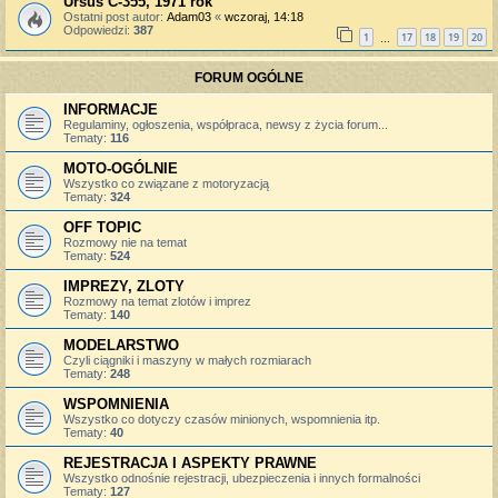
Ursus C-355, 1971 rok
Ostatni post autor:
Adam03
«
wczoraj, 14:18
Odpowiedzi:
387
1
17
18
19
20
…
FORUM OGÓLNE
INFORMACJE
Regulaminy, ogłoszenia, współpraca, newsy z życia forum...
Tematy:
116
MOTO-OGÓLNIE
Wszystko co związane z motoryzacją
Tematy:
324
OFF TOPIC
Rozmowy nie na temat
Tematy:
524
IMPREZY, ZLOTY
Rozmowy na temat zlotów i imprez
Tematy:
140
MODELARSTWO
Czyli ciągniki i maszyny w małych rozmiarach
Tematy:
248
WSPOMNIENIA
Wszystko co dotyczy czasów minionych, wspomnienia itp.
Tematy:
40
REJESTRACJA I ASPEKTY PRAWNE
Wszystko odnośnie rejestracji, ubezpieczenia i innych formalności
Tematy:
127