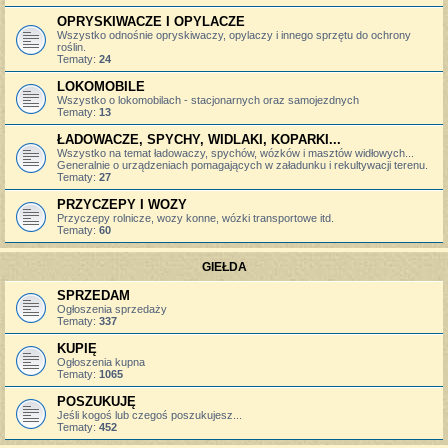
OPRYSKIWACZE I OPYLACZE
Wszystko odnośnie opryskiwaczy, opylaczy i innego sprzętu do ochrony
roślin.
Tematy:
24
LOKOMOBILE
Wszystko o lokomobilach - stacjonarnych oraz samojezdnych
Tematy:
13
ŁADOWACZE, SPYCHY, WIDLAKI, KOPARKI...
Wszystko na temat ładowaczy, spychów, wózków i masztów widłowych...
Generalnie o urządzeniach pomagających w załadunku i rekultywacji terenu.
Tematy:
27
PRZYCZEPY I WOZY
Przyczepy rolnicze, wozy konne, wózki transportowe itd.
Tematy:
60
GIEŁDA
SPRZEDAM
Ogłoszenia sprzedaży
Tematy:
337
KUPIĘ
Ogłoszenia kupna
Tematy:
1065
POSZUKUJĘ
Jeśli kogoś lub czegoś poszukujesz...
Tematy:
452