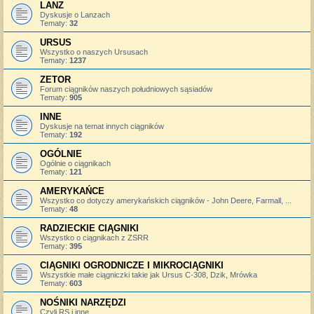
LANZ
Dyskusje o Lanzach
Tematy:
32
URSUS
Wszystko o naszych Ursusach
Tematy:
1237
ZETOR
Forum ciągników naszych południowych sąsiadów
Tematy:
905
INNE
Dyskusje na temat innych ciągników
Tematy:
192
OGÓLNIE
Ogólnie o ciągnikach
Tematy:
121
AMERYKAŃCE
Wszystko co dotyczy amerykańskich ciągników - John Deere, Farmall, ...
Tematy:
48
RADZIECKIE CIĄGNIKI
Wszystko o ciągnikach z ZSRR
Tematy:
395
CIĄGNIKI OGRODNICZE I MIKROCIĄGNIKI
Wszystkie małe ciągniczki takie jak Ursus C-308, Dzik, Mrówka
Tematy:
603
NOŚNIKI NARZĘDZI
Czyli RS i inne