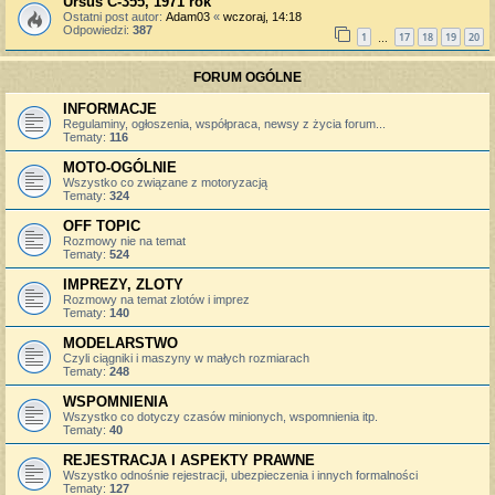
Ursus C-355, 1971 rok
Ostatni post autor:
Adam03
«
wczoraj, 14:18
Odpowiedzi:
387
1
17
18
19
20
…
FORUM OGÓLNE
INFORMACJE
Regulaminy, ogłoszenia, współpraca, newsy z życia forum...
Tematy:
116
MOTO-OGÓLNIE
Wszystko co związane z motoryzacją
Tematy:
324
OFF TOPIC
Rozmowy nie na temat
Tematy:
524
IMPREZY, ZLOTY
Rozmowy na temat zlotów i imprez
Tematy:
140
MODELARSTWO
Czyli ciągniki i maszyny w małych rozmiarach
Tematy:
248
WSPOMNIENIA
Wszystko co dotyczy czasów minionych, wspomnienia itp.
Tematy:
40
REJESTRACJA I ASPEKTY PRAWNE
Wszystko odnośnie rejestracji, ubezpieczenia i innych formalności
Tematy:
127