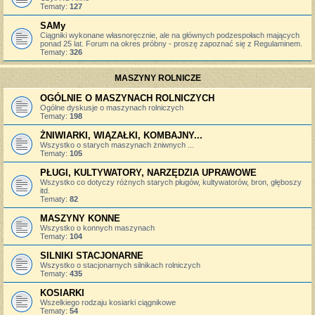
Tematy:
127
SAMy
Ciągniki wykonane własnoręcznie, ale na głównych podzespołach mających
ponad 25 lat. Forum na okres próbny - proszę zapoznać się z Regulaminem.
Tematy:
326
MASZYNY ROLNICZE
OGÓLNIE O MASZYNACH ROLNICZYCH
Ogólne dyskusje o maszynach rolniczych
Tematy:
198
ŻNIWIARKI, WIĄZAŁKI, KOMBAJNY...
Wszystko o starych maszynach żniwnych ...
Tematy:
105
PŁUGI, KULTYWATORY, NARZĘDZIA UPRAWOWE
Wszystko co dotyczy różnych starych pługów, kultywatorów, bron, głęboszy
itd.
Tematy:
82
MASZYNY KONNE
Wszystko o konnych maszynach
Tematy:
104
SILNIKI STACJONARNE
Wszystko o stacjonarnych silnikach rolniczych
Tematy:
435
KOSIARKI
Wszelkiego rodzaju kosiarki ciągnikowe
Tematy:
54