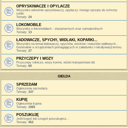
OPRYSKIWACZE I OPYLACZE
Wszystko odnośnie opryskiwaczy, opylaczy i innego sprzętu do ochrony
roślin.
Tematy:
24
LOKOMOBILE
Wszystko o lokomobilach - stacjonarnych oraz samojezdnych
Tematy:
13
ŁADOWACZE, SPYCHY, WIDLAKI, KOPARKI...
Wszystko na temat ładowaczy, spychów, wózków i masztów widłowych...
Generalnie o urządzeniach pomagających w załadunku i rekultywacji terenu.
Tematy:
27
PRZYCZEPY I WOZY
Przyczepy rolnicze, wozy konne, wózki transportowe itd.
Tematy:
60
GIEŁDA
SPRZEDAM
Ogłoszenia sprzedaży
Tematy:
337
KUPIĘ
Ogłoszenia kupna
Tematy:
1065
POSZUKUJĘ
Jeśli kogoś lub czegoś poszukujesz...
Tematy:
452