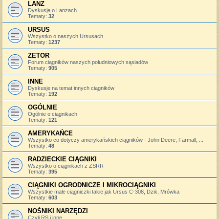
LANZ
Dyskusje o Lanzach
Tematy:
32
URSUS
Wszystko o naszych Ursusach
Tematy:
1237
ZETOR
Forum ciągników naszych południowych sąsiadów
Tematy:
905
INNE
Dyskusje na temat innych ciągników
Tematy:
192
OGÓLNIE
Ogólnie o ciągnikach
Tematy:
121
AMERYKAŃCE
Wszystko co dotyczy amerykańskich ciągników - John Deere, Farmall, ...
Tematy:
48
RADZIECKIE CIĄGNIKI
Wszystko o ciągnikach z ZSRR
Tematy:
395
CIĄGNIKI OGRODNICZE I MIKROCIĄGNIKI
Wszystkie małe ciągniczki takie jak Ursus C-308, Dzik, Mrówka
Tematy:
603
NOŚNIKI NARZĘDZI
Czyli RS i inne