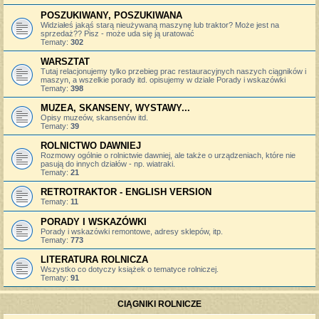
POSZUKIWANY, POSZUKIWANA
Widziałeś jakąś starą nieużywaną maszynę lub traktor? Może jest na
sprzedaż?? Pisz - może uda się ją uratować
Tematy:
302
WARSZTAT
Tutaj relacjonujemy tylko przebieg prac restauracyjnych naszych ciągników i
maszyn, a wszelkie porady itd. opisujemy w dziale Porady i wskazówki
Tematy:
398
MUZEA, SKANSENY, WYSTAWY...
Opisy muzeów, skansenów itd.
Tematy:
39
ROLNICTWO DAWNIEJ
Rozmowy ogólnie o rolnictwie dawniej, ale także o urządzeniach, które nie
pasują do innych działów - np. wiatraki.
Tematy:
21
RETROTRAKTOR - ENGLISH VERSION
Tematy:
11
PORADY I WSKAZÓWKI
Porady i wskazówki remontowe, adresy sklepów, itp.
Tematy:
773
LITERATURA ROLNICZA
Wszystko co dotyczy książek o tematyce rolniczej.
Tematy:
91
CIĄGNIKI ROLNICZE