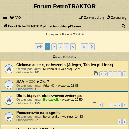
Forum RetroTRAKTOR
FAQ
Zarejestruj się
Zaloguj się
S
Portal RetroTRAKTOR.pl
retrotraktor.pl/forum
z
Dzisiaj jest 06 sie 2026, 6:07
u
Strona
1
z
10
1
2
3
4
5
10
Następna
k
…
a
Ostatnie posty
j
Ciekawe aukcje, ogłoszenia (Allegro, Tablica.pl i inne)
Ostatni post autor:
Muran001
«
wczoraj, 22:40
Odpowiedzi:
101
1
2
3
4
5
6
SAM = 330 + ZIŁ ?
Ostatni post autor:
Adam03
«
wczoraj, 21:08
Odpowiedzi:
1
Dla lubiących obserwować zwierzęta
Ostatni post autor:
Bolszewik
«
wczoraj, 20:59
Odpowiedzi:
159
1
5
6
7
8
…
Pasażerowie na ciągniku
Ostatni post autor:
bergman31
«
wczoraj, 14:33
Odpowiedzi:
22
1
2