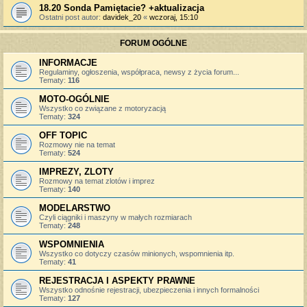
18.20 Sonda Pamiętacie? +aktualizacja
Ostatni post autor:
davidek_20
«
wczoraj, 15:10
FORUM OGÓLNE
INFORMACJE
Regulaminy, ogłoszenia, współpraca, newsy z życia forum...
Tematy:
116
MOTO-OGÓLNIE
Wszystko co związane z motoryzacją
Tematy:
324
OFF TOPIC
Rozmowy nie na temat
Tematy:
524
IMPREZY, ZLOTY
Rozmowy na temat zlotów i imprez
Tematy:
140
MODELARSTWO
Czyli ciągniki i maszyny w małych rozmiarach
Tematy:
248
WSPOMNIENIA
Wszystko co dotyczy czasów minionych, wspomnienia itp.
Tematy:
41
REJESTRACJA I ASPEKTY PRAWNE
Wszystko odnośnie rejestracji, ubezpieczenia i innych formalności
Tematy:
127