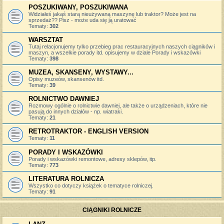
POSZUKIWANY, POSZUKIWANA
Widziałeś jakąś starą nieużywaną maszynę lub traktor? Może jest na
sprzedaż?? Pisz - może uda się ją uratować
Tematy:
302
WARSZTAT
Tutaj relacjonujemy tylko przebieg prac restauracyjnych naszych ciągników i
maszyn, a wszelkie porady itd. opisujemy w dziale Porady i wskazówki
Tematy:
398
MUZEA, SKANSENY, WYSTAWY...
Opisy muzeów, skansenów itd.
Tematy:
39
ROLNICTWO DAWNIEJ
Rozmowy ogólnie o rolnictwie dawniej, ale także o urządzeniach, które nie
pasują do innych działów - np. wiatraki.
Tematy:
21
RETROTRAKTOR - ENGLISH VERSION
Tematy:
11
PORADY I WSKAZÓWKI
Porady i wskazówki remontowe, adresy sklepów, itp.
Tematy:
773
LITERATURA ROLNICZA
Wszystko co dotyczy książek o tematyce rolniczej.
Tematy:
91
CIĄGNIKI ROLNICZE