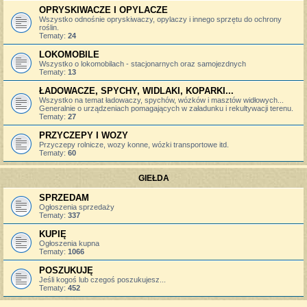
OPRYSKIWACZE I OPYLACZE
Wszystko odnośnie opryskiwaczy, opylaczy i innego sprzętu do ochrony
roślin.
Tematy:
24
LOKOMOBILE
Wszystko o lokomobilach - stacjonarnych oraz samojezdnych
Tematy:
13
ŁADOWACZE, SPYCHY, WIDLAKI, KOPARKI...
Wszystko na temat ładowaczy, spychów, wózków i masztów widłowych...
Generalnie o urządzeniach pomagających w załadunku i rekultywacji terenu.
Tematy:
27
PRZYCZEPY I WOZY
Przyczepy rolnicze, wozy konne, wózki transportowe itd.
Tematy:
60
GIEŁDA
SPRZEDAM
Ogłoszenia sprzedaży
Tematy:
337
KUPIĘ
Ogłoszenia kupna
Tematy:
1066
POSZUKUJĘ
Jeśli kogoś lub czegoś poszukujesz...
Tematy:
452