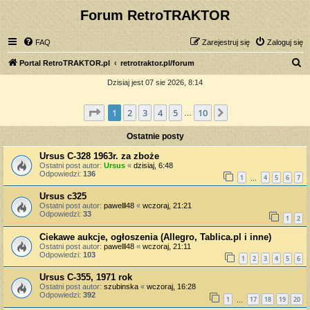
Forum RetroTRAKTOR
FAQ
Zarejestruj się
Zaloguj się
S
Portal RetroTRAKTOR.pl
retrotraktor.pl/forum
z
Dzisiaj jest 07 sie 2026, 8:14
u
Strona
1
z
10
1
2
3
4
5
10
Następna
k
…
a
Ostatnie posty
j
Ursus C-328 1963r. za zboże
Ostatni post autor:
Ursus
«
dzisiaj, 6:48
Odpowiedzi:
136
1
4
5
6
7
…
Ursus c325
Ostatni post autor:
pawelll48
«
wczoraj, 21:21
Odpowiedzi:
33
1
2
Ciekawe aukcje, ogłoszenia (Allegro, Tablica.pl i inne)
Ostatni post autor:
pawelll48
«
wczoraj, 21:11
Odpowiedzi:
103
1
2
3
4
5
6
Ursus C-355, 1971 rok
Ostatni post autor:
szubinska
«
wczoraj, 16:28
Odpowiedzi:
392
1
17
18
19
20
…