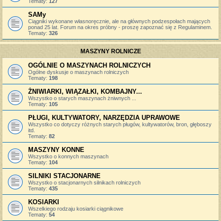
Tematy:
127
SAMy
Ciągniki wykonane własnoręcznie, ale na głównych podzespołach mających
ponad 25 lat. Forum na okres próbny - proszę zapoznać się z Regulaminem.
Tematy:
326
MASZYNY ROLNICZE
OGÓLNIE O MASZYNACH ROLNICZYCH
Ogólne dyskusje o maszynach rolniczych
Tematy:
198
ŻNIWIARKI, WIĄZAŁKI, KOMBAJNY...
Wszystko o starych maszynach żniwnych ...
Tematy:
105
PŁUGI, KULTYWATORY, NARZĘDZIA UPRAWOWE
Wszystko co dotyczy różnych starych pługów, kultywatorów, bron, głęboszy
itd.
Tematy:
82
MASZYNY KONNE
Wszystko o konnych maszynach
Tematy:
104
SILNIKI STACJONARNE
Wszystko o stacjonarnych silnikach rolniczych
Tematy:
435
KOSIARKI
Wszelkiego rodzaju kosiarki ciągnikowe
Tematy:
54