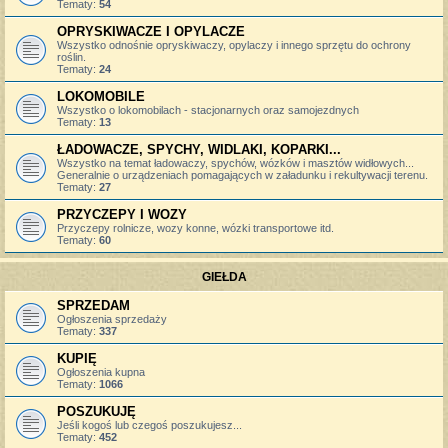
Tematy:
54
OPRYSKIWACZE I OPYLACZE
Wszystko odnośnie opryskiwaczy, opylaczy i innego sprzętu do ochrony
roślin.
Tematy:
24
LOKOMOBILE
Wszystko o lokomobilach - stacjonarnych oraz samojezdnych
Tematy:
13
ŁADOWACZE, SPYCHY, WIDLAKI, KOPARKI...
Wszystko na temat ładowaczy, spychów, wózków i masztów widłowych...
Generalnie o urządzeniach pomagających w załadunku i rekultywacji terenu.
Tematy:
27
PRZYCZEPY I WOZY
Przyczepy rolnicze, wozy konne, wózki transportowe itd.
Tematy:
60
GIEŁDA
SPRZEDAM
Ogłoszenia sprzedaży
Tematy:
337
KUPIĘ
Ogłoszenia kupna
Tematy:
1066
POSZUKUJĘ
Jeśli kogoś lub czegoś poszukujesz...
Tematy:
452