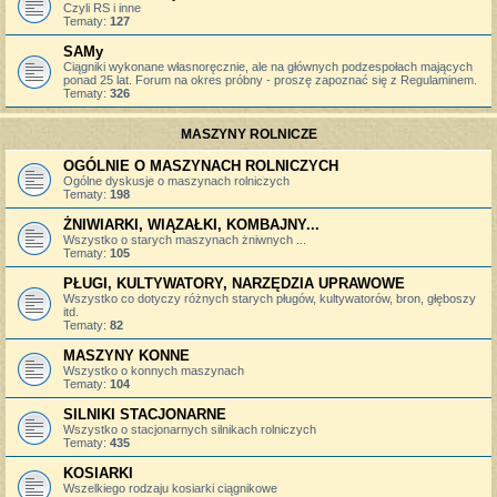
Czyli RS i inne
Tematy:
127
SAMy
Ciągniki wykonane własnoręcznie, ale na głównych podzespołach mających
ponad 25 lat. Forum na okres próbny - proszę zapoznać się z Regulaminem.
Tematy:
326
MASZYNY ROLNICZE
OGÓLNIE O MASZYNACH ROLNICZYCH
Ogólne dyskusje o maszynach rolniczych
Tematy:
198
ŻNIWIARKI, WIĄZAŁKI, KOMBAJNY...
Wszystko o starych maszynach żniwnych ...
Tematy:
105
PŁUGI, KULTYWATORY, NARZĘDZIA UPRAWOWE
Wszystko co dotyczy różnych starych pługów, kultywatorów, bron, głęboszy
itd.
Tematy:
82
MASZYNY KONNE
Wszystko o konnych maszynach
Tematy:
104
SILNIKI STACJONARNE
Wszystko o stacjonarnych silnikach rolniczych
Tematy:
435
KOSIARKI
Wszelkiego rodzaju kosiarki ciągnikowe