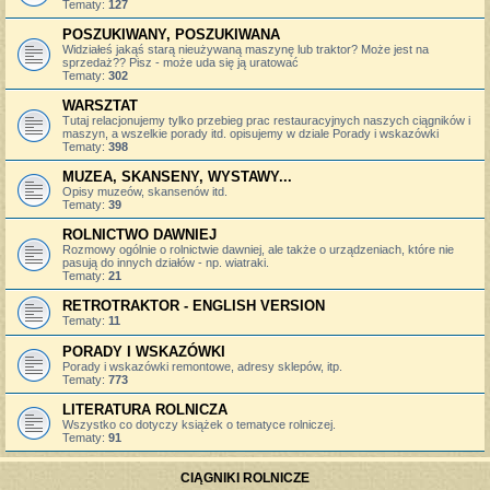
Tematy:
127
POSZUKIWANY, POSZUKIWANA
Widziałeś jakąś starą nieużywaną maszynę lub traktor? Może jest na
sprzedaż?? Pisz - może uda się ją uratować
Tematy:
302
WARSZTAT
Tutaj relacjonujemy tylko przebieg prac restauracyjnych naszych ciągników i
maszyn, a wszelkie porady itd. opisujemy w dziale Porady i wskazówki
Tematy:
398
MUZEA, SKANSENY, WYSTAWY...
Opisy muzeów, skansenów itd.
Tematy:
39
ROLNICTWO DAWNIEJ
Rozmowy ogólnie o rolnictwie dawniej, ale także o urządzeniach, które nie
pasują do innych działów - np. wiatraki.
Tematy:
21
RETROTRAKTOR - ENGLISH VERSION
Tematy:
11
PORADY I WSKAZÓWKI
Porady i wskazówki remontowe, adresy sklepów, itp.
Tematy:
773
LITERATURA ROLNICZA
Wszystko co dotyczy książek o tematyce rolniczej.
Tematy:
91
CIĄGNIKI ROLNICZE