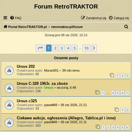
Forum RetroTRAKTOR
FAQ
Zarejestruj się
Zaloguj się
S
Portal RetroTRAKTOR.pl
retrotraktor.pl/forum
z
Dzisiaj jest 08 sie 2026, 10:13
u
Strona
1
z
10
1
2
3
4
5
10
Następna
k
…
a
Ostatnie posty
j
Ursus 202
Ostatni post autor:
Muran001
«
39 min temu
Odpowiedzi:
42
1
2
3
Ursus C-328 1963r. za zboże
Ostatni post autor:
Ursus
«
wczoraj, 6:48
Odpowiedzi:
136
1
4
5
6
7
…
Ursus c325
Ostatni post autor:
pawelll48
«
06 sie 2026, 21:21
Odpowiedzi:
33
1
2
Ciekawe aukcje, ogłoszenia (Allegro, Tablica.pl i inne)
Ostatni post autor:
pawelll48
«
06 sie 2026, 21:11
Odpowiedzi:
103
1
2
3
4
5
6