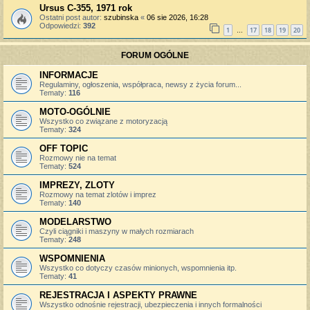
Ursus C-355, 1971 rok
Ostatni post autor:
szubinska
«
06 sie 2026, 16:28
Odpowiedzi:
392
1
17
18
19
20
…
FORUM OGÓLNE
INFORMACJE
Regulaminy, ogłoszenia, współpraca, newsy z życia forum...
Tematy:
116
MOTO-OGÓLNIE
Wszystko co związane z motoryzacją
Tematy:
324
OFF TOPIC
Rozmowy nie na temat
Tematy:
524
IMPREZY, ZLOTY
Rozmowy na temat zlotów i imprez
Tematy:
140
MODELARSTWO
Czyli ciągniki i maszyny w małych rozmiarach
Tematy:
248
WSPOMNIENIA
Wszystko co dotyczy czasów minionych, wspomnienia itp.
Tematy:
41
REJESTRACJA I ASPEKTY PRAWNE
Wszystko odnośnie rejestracji, ubezpieczenia i innych formalności