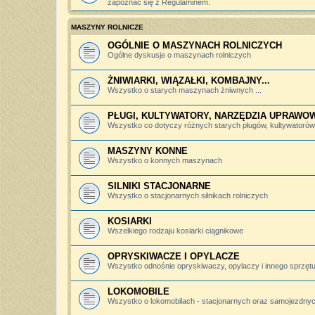
zapoznać się z Regulaminem.
MASZYNY ROLNICZE
OGÓLNIE O MASZYNACH ROLNICZYCH
Ogólne dyskusje o maszynach rolniczych
ŻNIWIARKI, WIĄZAŁKI, KOMBAJNY...
Wszystko o starych maszynach żniwnych ...
PŁUGI, KULTYWATORY, NARZĘDZIA UPRAWO
Wszystko co dotyczy różnych starych pługów, kultywatorów, 
MASZYNY KONNE
Wszystko o konnych maszynach
SILNIKI STACJONARNE
Wszystko o stacjonarnych silnikach rolniczych
KOSIARKI
Wszelkiego rodzaju kosiarki ciągnikowe
OPRYSKIWACZE I OPYLACZE
Wszystko odnośnie opryskiwaczy, opylaczy i innego sprzętu 
LOKOMOBILE
Wszystko o lokomobilach - stacjonarnych oraz samojezdny