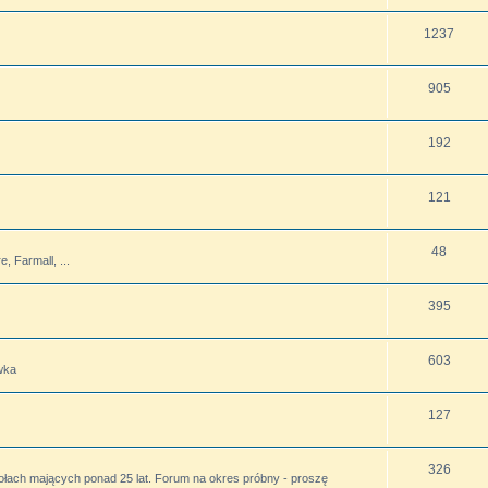
1237
905
192
121
48
 Farmall, ...
395
603
wka
127
326
ołach mających ponad 25 lat. Forum na okres próbny - proszę