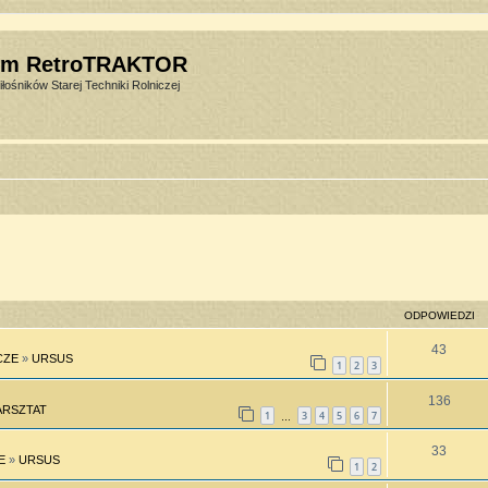
um RetroTRAKTOR
łośników Starej Techniki Rolniczej
ODPOWIEDZI
43
CZE
»
URSUS
1
2
3
136
RSZTAT
1
3
4
5
6
7
…
33
E
»
URSUS
1
2