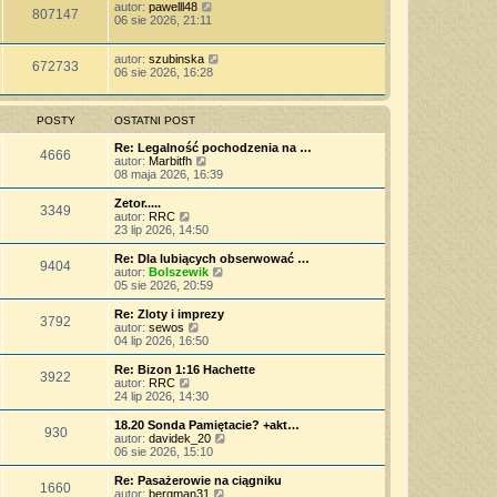
autor:
pawelll48
807147
06 sie 2026, 21:11
autor:
szubinska
672733
06 sie 2026, 16:28
POSTY
OSTATNI POST
Re: Legalność pochodzenia na …
4666
W
autor:
Marbitfh
y
08 maja 2026, 16:39
ś
w
Zetor.....
3349
i
W
autor:
RRC
e
y
23 lip 2026, 14:50
t
ś
l
w
Re: Dla lubiących obserwować …
9404
n
i
W
autor:
Bolszewik
a
e
y
05 sie 2026, 20:59
j
t
ś
n
l
w
Re: Zloty i imprezy
o
3792
n
i
W
autor:
sewos
w
a
e
y
04 lip 2026, 16:50
s
j
t
ś
z
n
l
w
Re: Bizon 1:16 Hachette
y
o
3922
n
i
W
autor:
RRC
p
w
a
e
y
24 lip 2026, 14:30
o
s
j
t
ś
s
z
n
l
w
18.20 Sonda Pamiętacie? +akt…
t
y
o
930
n
i
W
autor:
davidek_20
p
w
a
e
y
06 sie 2026, 15:10
o
s
j
t
ś
s
z
n
l
w
Re: Pasażerowie na ciągniku
t
y
o
1660
n
i
W
autor:
bergman31