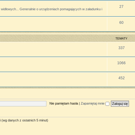
27
widłowych... Generalnie o urządzeniach pomagających w załadunku i
60
TEMATY
337
1066
452
Nie pamiętam hasła
|
Zapamiętaj mnie
i (wg danych z ostatnich 5 minut)