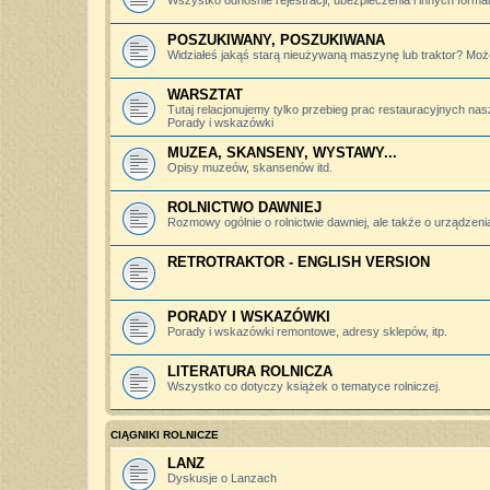
Wszystko odnośnie rejestracji, ubezpieczenia i innych forma
POSZUKIWANY, POSZUKIWANA
Widziałeś jakąś starą nieużywaną maszynę lub traktor? Może
WARSZTAT
Tutaj relacjonujemy tylko przebieg prac restauracyjnych nas
Porady i wskazówki
MUZEA, SKANSENY, WYSTAWY...
Opisy muzeów, skansenów itd.
ROLNICTWO DAWNIEJ
Rozmowy ogólnie o rolnictwie dawniej, ale także o urządzeniac
RETROTRAKTOR - ENGLISH VERSION
PORADY I WSKAZÓWKI
Porady i wskazówki remontowe, adresy sklepów, itp.
LITERATURA ROLNICZA
Wszystko co dotyczy książek o tematyce rolniczej.
CIĄGNIKI ROLNICZE
LANZ
Dyskusje o Lanzach