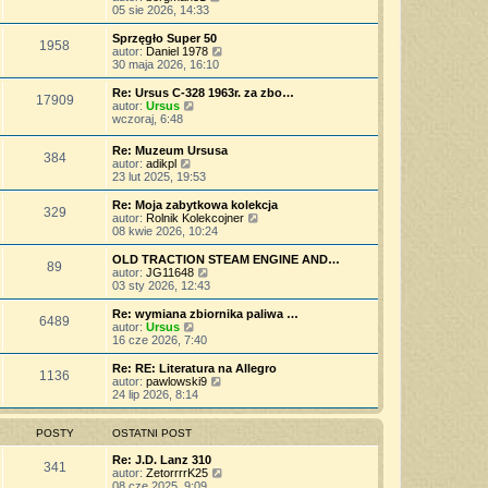
p
w
a
e
y
05 sie 2026, 14:33
o
s
j
t
ś
s
z
n
l
w
Sprzęgło Super 50
t
y
o
1958
n
i
W
autor:
Daniel 1978
p
w
a
e
y
30 maja 2026, 16:10
o
s
j
t
ś
s
z
n
l
w
Re: Ursus C-328 1963r. za zbo…
t
y
o
17909
n
i
W
autor:
Ursus
p
w
a
e
y
wczoraj, 6:48
o
s
j
t
ś
s
z
n
l
w
t
Re: Muzeum Ursusa
y
o
n
384
i
W
autor:
adikpl
p
w
a
e
y
23 lut 2025, 19:53
o
s
j
t
ś
s
z
n
l
w
t
Re: Moja zabytkowa kolekcja
y
o
n
329
i
W
autor:
Rolnik Kolekcojner
p
w
a
e
y
08 kwie 2026, 10:24
o
s
j
t
ś
s
z
n
l
w
t
OLD TRACTION STEAM ENGINE AND…
y
o
89
n
i
W
autor:
JG11648
p
w
a
e
y
03 sty 2026, 12:43
o
s
j
t
ś
s
z
n
l
w
t
Re: wymiana zbiornika paliwa …
y
o
6489
n
i
W
autor:
Ursus
p
w
a
e
y
16 cze 2026, 7:40
o
s
j
t
ś
s
z
n
l
w
t
Re: RE: Literatura na Allegro
y
o
1136
n
i
W
autor:
pawlowski9
p
w
a
e
y
24 lip 2026, 8:14
o
s
j
t
ś
s
z
n
l
w
t
y
o
n
i
POSTY
OSTATNI POST
p
w
a
e
o
s
j
t
Re: J.D. Lanz 310
s
341
z
n
l
W
autor:
ZetorrrrK25
t
y
o
n
y
08 cze 2025, 9:09