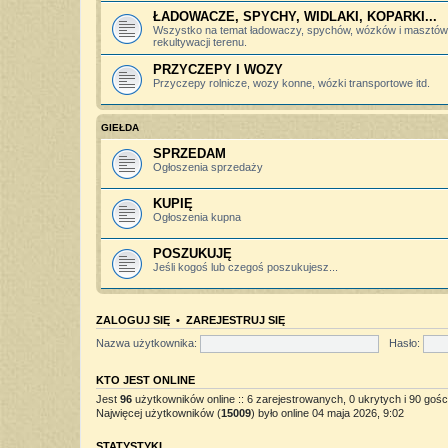
ŁADOWACZE, SPYCHY, WIDLAKI, KOPARKI...
Wszystko na temat ładowaczy, spychów, wózków i masztów 
rekultywacji terenu.
PRZYCZEPY I WOZY
Przyczepy rolnicze, wozy konne, wózki transportowe itd.
GIEŁDA
SPRZEDAM
Ogłoszenia sprzedaży
KUPIĘ
Ogłoszenia kupna
POSZUKUJĘ
Jeśli kogoś lub czegoś poszukujesz...
ZALOGUJ SIĘ
•
ZAREJESTRUJ SIĘ
Nazwa użytkownika:
Hasło:
KTO JEST ONLINE
Jest
96
użytkowników online :: 6 zarejestrowanych, 0 ukrytych i 90 gośc
Najwięcej użytkowników (
15009
) było online 04 maja 2026, 9:02
STATYSTYKI