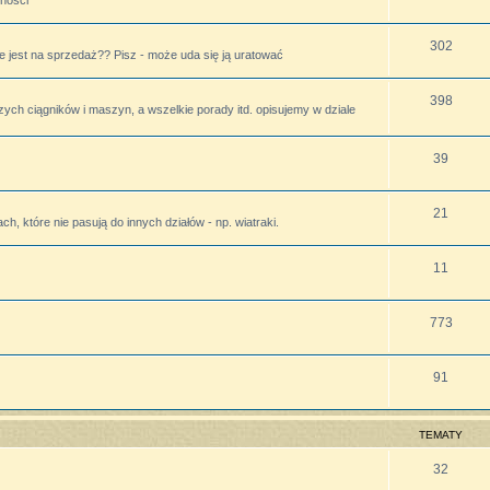
lności
302
 jest na sprzedaż?? Pisz - może uda się ją uratować
398
zych ciągników i maszyn, a wszelkie porady itd. opisujemy w dziale
39
21
h, które nie pasują do innych działów - np. wiatraki.
11
773
91
TEMATY
32