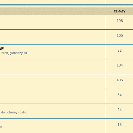
TEMATY
198
105
WE
82
bron, głęboszy itd.
104
435
54
24
do ochrony roślin.
13
ch