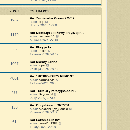
05 sie 2026, 21:08
o
s
j
t
ś
s
z
n
l
w
t
y
o
n
i
POSTY
OSTATNI POST
p
w
a
e
o
s
j
t
Re: Zamiatarka Pronar ZMC 2
s
z
1967
n
l
W
autor:
pop
t
y
o
n
y
30 cze 2026, 17:09
p
w
a
ś
o
s
j
w
Re: Kombajn zbożowy przyczepn…
s
z
1179
n
i
W
autor:
bergman31
t
y
o
e
y
30 kwie 2026, 22:15
p
w
t
ś
o
s
l
w
Re: Pług pz1a
s
z
812
n
i
W
autor:
fmich
t
y
a
e
y
17 maja 2026, 20:47
p
j
t
ś
o
n
l
w
Re: Kieraty konne
s
o
1037
n
i
W
autor:
lupik
t
w
a
e
y
26 maja 2025, 20:49
s
j
t
ś
z
n
l
w
Re: 1HC102 - DUZY REMONT
y
o
4051
n
i
W
autor:
piorun1234
p
w
a
e
y
19 kwie 2026, 20:31
o
s
j
t
ś
s
z
n
l
w
Re: Tłuka czy rotacyjna do ni…
t
y
o
866
n
i
W
autor:
SzymonS
p
w
a
e
y
29 lip 2026, 22:30
o
s
j
t
ś
s
z
n
l
w
Re: Opryskiwacz ORC700
t
y
o
180
n
i
W
autor:
Mechanik_w_Sadzie
p
w
a
e
y
23 maja 2026, 22:05
o
s
j
t
ś
s
z
n
l
w
Re: Lokomobile bw
t
y
o
61
n
i
W
autor:
pawel181981
p
w
a
e
y
12 sty 2026, 22:09
o
s
j
t