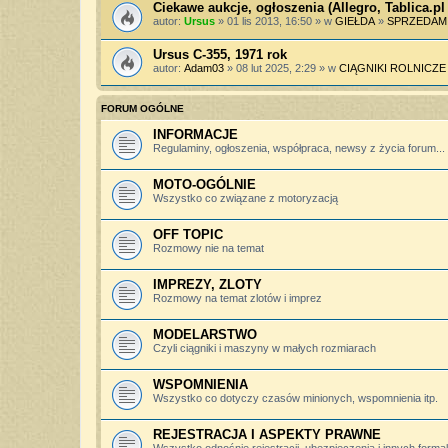
Ciekawe aukcje, ogłoszenia (Allegro, Tablica.pl 
autor:
Ursus
» 01 lis 2013, 16:50 » w
GIEŁDA
»
SPRZEDAM
Ursus C-355, 1971 rok
autor:
Adam03
» 08 lut 2025, 2:29 » w
CIĄGNIKI ROLNICZE
FORUM OGÓLNE
INFORMACJE
Regulaminy, ogłoszenia, współpraca, newsy z życia forum...
MOTO-OGÓLNIE
Wszystko co związane z motoryzacją
OFF TOPIC
Rozmowy nie na temat
IMPREZY, ZLOTY
Rozmowy na temat zlotów i imprez
MODELARSTWO
Czyli ciągniki i maszyny w małych rozmiarach
WSPOMNIENIA
Wszystko co dotyczy czasów minionych, wspomnienia itp.
REJESTRACJA I ASPEKTY PRAWNE