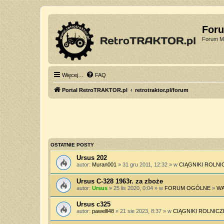
For
Forum Mi
Więcej…
FAQ
Portal RetroTRAKTOR.pl
retrotraktor.pl/forum
OSTATNIE POSTY
Ursus 202
autor:
Muran001
» 31 gru 2011, 12:32 » w
CIĄGNIKI ROLNI
Ursus C-328 1963r. za zboże
autor:
Ursus
» 25 lis 2020, 0:04 » w
FORUM OGÓLNE
»
WA
Ursus c325
autor:
pawelll48
» 21 sie 2023, 8:37 » w
CIĄGNIKI ROLNICZ