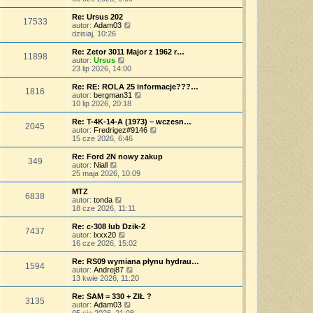
p
w
a
ś
o
s
j
w
Re: Ursus 202
s
17533
z
n
i
W
autor:
Adam03
t
y
o
e
y
dzisiaj, 10:26
p
w
t
ś
o
s
l
w
Re: Zetor 3011 Major z 1962 r…
s
11898
z
n
i
W
autor:
Ursus
t
y
a
e
y
23 lip 2026, 14:00
p
j
t
ś
o
n
l
w
Re: RE: ROLA 25 informacje???…
s
o
1816
n
i
W
autor:
bergman31
t
w
a
e
y
10 lip 2026, 20:18
s
j
t
ś
z
n
l
w
Re: T-4K-14-A (1973) – wczesn…
y
o
2045
n
i
W
autor:
Fredrigez#9146
p
w
a
e
y
15 cze 2026, 6:46
o
s
j
t
ś
s
z
n
l
w
Re: Ford 2N nowy zakup
t
y
o
349
n
i
W
autor:
Niall
p
w
a
e
y
25 maja 2026, 10:09
o
s
j
t
ś
s
z
n
l
w
MTZ
t
y
o
6838
n
i
W
autor:
tonda
p
w
a
e
y
18 cze 2026, 11:11
o
s
j
t
ś
s
z
n
l
w
Re: c-308 lub Dzik-2
t
y
o
7437
n
i
W
autor:
lxxx20
p
w
a
e
y
16 cze 2026, 15:02
o
s
j
t
ś
s
z
n
l
w
Re: RS09 wymiana płynu hydrau…
t
y
o
1594
n
i
W
autor:
Andrej87
p
w
a
e
y
13 kwie 2026, 11:20
o
s
j
t
ś
s
z
n
l
w
Re: SAM = 330 + ZIŁ ?
t
y
o
3135
n
i
W
autor:
Adam03
p
w
a
e
y