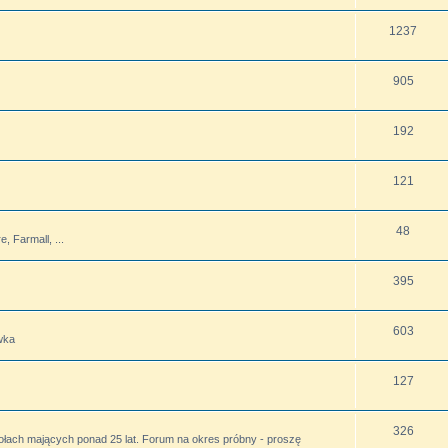
1237
905
192
121
48
 Farmall, ...
395
603
wka
127
326
ołach mających ponad 25 lat. Forum na okres próbny - proszę