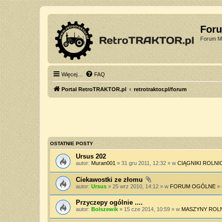
For
Forum Mi
Więcej…
FAQ
Portal RetroTRAKTOR.pl
retrotraktor.pl/forum
OSTATNIE POSTY
Ursus 202
autor:
Muran001
» 31 gru 2011, 12:32 » w
CIĄGNIKI ROLNI
Ciekawostki ze złomu
autor:
Ursus
» 25 wrz 2010, 14:12 » w
FORUM OGÓLNE
»
Przyczepy ogólnie ....
autor:
Bolszewik
» 15 cze 2014, 10:59 » w
MASZYNY ROL