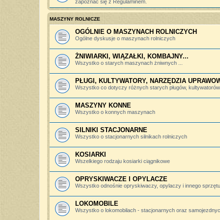
zapoznać się z Regulaminem.
MASZYNY ROLNICZE
OGÓLNIE O MASZYNACH ROLNICZYCH
Ogólne dyskusje o maszynach rolniczych
ŻNIWIARKI, WIĄZAŁKI, KOMBAJNY...
Wszystko o starych maszynach żniwnych ...
PŁUGI, KULTYWATORY, NARZĘDZIA UPRAWO
Wszystko co dotyczy różnych starych pługów, kultywatorów, 
MASZYNY KONNE
Wszystko o konnych maszynach
SILNIKI STACJONARNE
Wszystko o stacjonarnych silnikach rolniczych
KOSIARKI
Wszelkiego rodzaju kosiarki ciągnikowe
OPRYSKIWACZE I OPYLACZE
Wszystko odnośnie opryskiwaczy, opylaczy i innego sprzętu 
LOKOMOBILE
Wszystko o lokomobilach - stacjonarnych oraz samojezdny