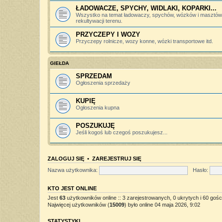
ŁADOWACZE, SPYCHY, WIDLAKI, KOPARKI...
Wszystko na temat ładowaczy, spychów, wózków i masztów 
rekultywacji terenu.
PRZYCZEPY I WOZY
Przyczepy rolnicze, wozy konne, wózki transportowe itd.
GIEŁDA
SPRZEDAM
Ogłoszenia sprzedaży
KUPIĘ
Ogłoszenia kupna
POSZUKUJĘ
Jeśli kogoś lub czegoś poszukujesz...
ZALOGUJ SIĘ
•
ZAREJESTRUJ SIĘ
Nazwa użytkownika:
Hasło:
KTO JEST ONLINE
Jest
63
użytkowników online :: 3 zarejestrowanych, 0 ukrytych i 60 gośc
Najwięcej użytkowników (
15009
) było online 04 maja 2026, 9:02
STATYSTYKI