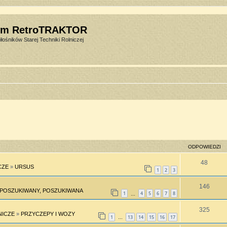
um RetroTRAKTOR
łośników Starej Techniki Rolniczej
ODPOWIEDZI
48
CZE
»
URSUS
1
2
3
146
POSZUKIWANY, POSZUKIWANA
1
4
5
6
7
8
…
325
NICZE
»
PRZYCZEPY I WOZY
1
13
14
15
16
17
…