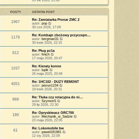
05 sie 2026, 21:08
o
s
j
t
ś
s
z
n
l
w
t
y
o
n
i
POSTY
OSTATNI POST
p
w
a
e
o
s
j
t
Re: Zamiatarka Pronar ZMC 2
s
z
1967
n
l
W
autor:
pop
t
y
o
n
y
30 cze 2026, 17:09
p
w
a
ś
o
s
j
w
Re: Kombajn zbożowy przyczepn…
s
z
1179
n
i
W
autor:
bergman31
t
y
o
e
y
30 kwie 2026, 22:15
p
w
t
ś
o
s
l
w
Re: Pług pz1a
s
z
812
n
i
W
autor:
fmich
t
y
a
e
y
17 maja 2026, 20:47
p
j
t
ś
o
n
l
w
Re: Kieraty konne
s
o
1037
n
i
W
autor:
lupik
t
w
a
e
y
26 maja 2025, 20:49
s
j
t
ś
z
n
l
w
Re: 1HC102 - DUZY REMONT
y
o
4051
n
i
W
autor:
piorun1234
p
w
a
e
y
19 kwie 2026, 20:31
o
s
j
t
ś
s
z
n
l
w
Re: Tłuka czy rotacyjna do ni…
t
y
o
866
n
i
W
autor:
SzymonS
p
w
a
e
y
29 lip 2026, 22:30
o
s
j
t
ś
s
z
n
l
w
Re: Opryskiwacz ORC700
t
y
o
180
n
i
W
autor:
Mechanik_w_Sadzie
p
w
a
e
y
23 maja 2026, 22:05
o
s
j
t
ś
s
z
n
l
w
Re: Lokomobile bw
t
y
o
61
n
i
W
autor:
pawel181981
p
w
a
e
y
12 sty 2026, 22:09
o
s
j
t