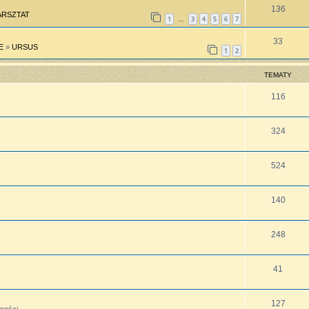
136
RSZTAT
1
3
4
5
6
7
…
33
E
»
URSUS
1
2
TEMATY
116
324
524
140
248
41
127