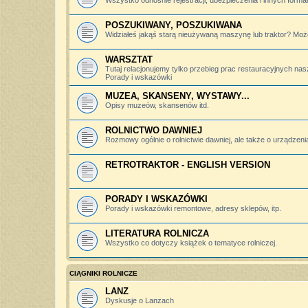
Wszystko odnośnie rejestracji, ubezpieczenia i innych forma
POSZUKIWANY, POSZUKIWANA
Widziałeś jakąś starą nieużywaną maszynę lub traktor? Może
WARSZTAT
Tutaj relacjonujemy tylko przebieg prac restauracyjnych nas
Porady i wskazówki
MUZEA, SKANSENY, WYSTAWY...
Opisy muzeów, skansenów itd.
ROLNICTWO DAWNIEJ
Rozmowy ogólnie o rolnictwie dawniej, ale także o urządzeniac
RETROTRAKTOR - ENGLISH VERSION
PORADY I WSKAZÓWKI
Porady i wskazówki remontowe, adresy sklepów, itp.
LITERATURA ROLNICZA
Wszystko co dotyczy książek o tematyce rolniczej.
CIĄGNIKI ROLNICZE
LANZ
Dyskusje o Lanzach