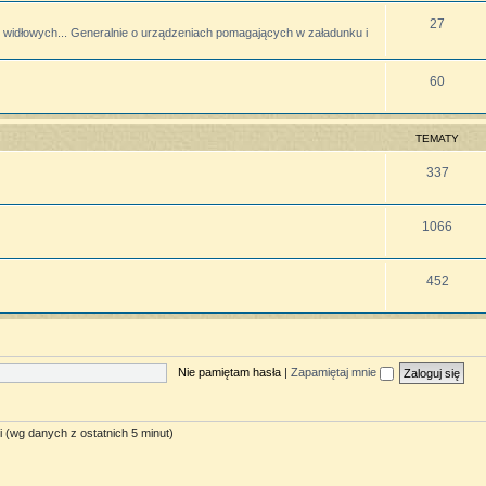
27
widłowych... Generalnie o urządzeniach pomagających w załadunku i
60
TEMATY
337
1066
452
Nie pamiętam hasła
|
Zapamiętaj mnie
i (wg danych z ostatnich 5 minut)