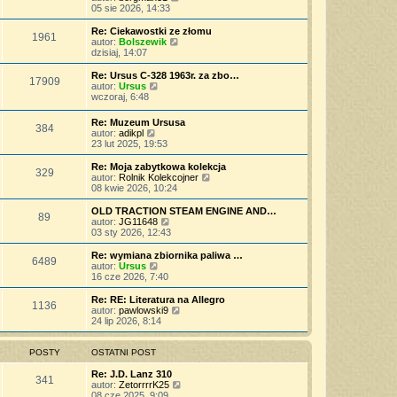
p
w
a
e
y
05 sie 2026, 14:33
o
s
j
t
ś
s
z
n
l
w
Re: Ciekawostki ze złomu
t
y
o
1961
n
i
W
autor:
Bolszewik
p
w
a
e
y
dzisiaj, 14:07
o
s
j
t
ś
s
z
n
l
w
Re: Ursus C-328 1963r. za zbo…
t
y
o
17909
n
i
W
autor:
Ursus
p
w
a
e
y
wczoraj, 6:48
o
s
j
t
ś
s
z
n
l
w
t
Re: Muzeum Ursusa
y
o
n
384
i
W
autor:
adikpl
p
w
a
e
y
23 lut 2025, 19:53
o
s
j
t
ś
s
z
n
l
w
t
Re: Moja zabytkowa kolekcja
y
o
n
329
i
W
autor:
Rolnik Kolekcojner
p
w
a
e
y
08 kwie 2026, 10:24
o
s
j
t
ś
s
z
n
l
w
t
OLD TRACTION STEAM ENGINE AND…
y
o
89
n
i
W
autor:
JG11648
p
w
a
e
y
03 sty 2026, 12:43
o
s
j
t
ś
s
z
n
l
w
t
Re: wymiana zbiornika paliwa …
y
o
6489
n
i
W
autor:
Ursus
p
w
a
e
y
16 cze 2026, 7:40
o
s
j
t
ś
s
z
n
l
w
t
Re: RE: Literatura na Allegro
y
o
1136
n
i
W
autor:
pawlowski9
p
w
a
e
y
24 lip 2026, 8:14
o
s
j
t
ś
s
z
n
l
w
t
y
o
n
i
POSTY
OSTATNI POST
p
w
a
e
o
s
j
t
Re: J.D. Lanz 310
s
341
z
n
l
W
autor:
ZetorrrrK25
t
y
o
n
y
08 cze 2025, 9:09