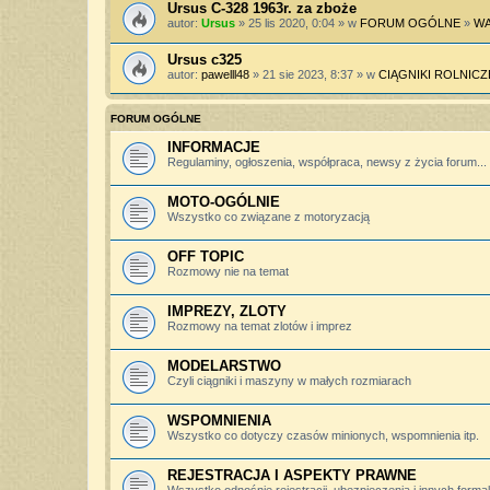
Ursus C-328 1963r. za zboże
autor:
Ursus
» 25 lis 2020, 0:04 » w
FORUM OGÓLNE
»
WA
Ursus c325
autor:
pawelll48
» 21 sie 2023, 8:37 » w
CIĄGNIKI ROLNICZ
FORUM OGÓLNE
INFORMACJE
Regulaminy, ogłoszenia, współpraca, newsy z życia forum...
MOTO-OGÓLNIE
Wszystko co związane z motoryzacją
OFF TOPIC
Rozmowy nie na temat
IMPREZY, ZLOTY
Rozmowy na temat zlotów i imprez
MODELARSTWO
Czyli ciągniki i maszyny w małych rozmiarach
WSPOMNIENIA
Wszystko co dotyczy czasów minionych, wspomnienia itp.
REJESTRACJA I ASPEKTY PRAWNE