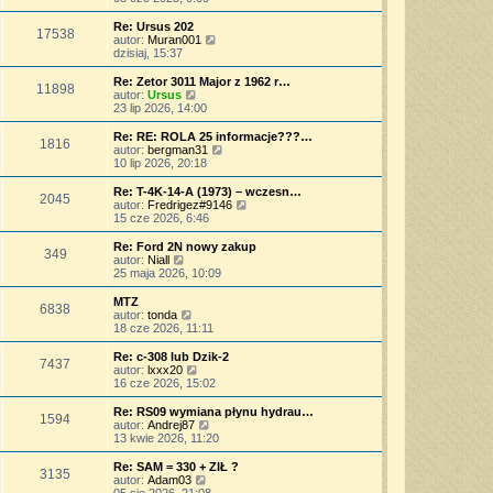
p
w
a
ś
o
s
j
w
Re: Ursus 202
s
17538
z
n
i
W
autor:
Muran001
t
y
o
e
y
dzisiaj, 15:37
p
w
t
ś
o
s
l
w
Re: Zetor 3011 Major z 1962 r…
s
11898
z
n
i
W
autor:
Ursus
t
y
a
e
y
23 lip 2026, 14:00
p
j
t
ś
o
n
l
w
Re: RE: ROLA 25 informacje???…
s
o
1816
n
i
W
autor:
bergman31
t
w
a
e
y
10 lip 2026, 20:18
s
j
t
ś
z
n
l
w
Re: T-4K-14-A (1973) – wczesn…
y
o
2045
n
i
W
autor:
Fredrigez#9146
p
w
a
e
y
15 cze 2026, 6:46
o
s
j
t
ś
s
z
n
l
w
Re: Ford 2N nowy zakup
t
y
o
349
n
i
W
autor:
Niall
p
w
a
e
y
25 maja 2026, 10:09
o
s
j
t
ś
s
z
n
l
w
MTZ
t
y
o
6838
n
i
W
autor:
tonda
p
w
a
e
y
18 cze 2026, 11:11
o
s
j
t
ś
s
z
n
l
w
Re: c-308 lub Dzik-2
t
y
o
7437
n
i
W
autor:
lxxx20
p
w
a
e
y
16 cze 2026, 15:02
o
s
j
t
ś
s
z
n
l
w
Re: RS09 wymiana płynu hydrau…
t
y
o
1594
n
i
W
autor:
Andrej87
p
w
a
e
y
13 kwie 2026, 11:20
o
s
j
t
ś
s
z
n
l
w
Re: SAM = 330 + ZIŁ ?
t
y
o
3135
n
i
W
autor:
Adam03
p
w
a
e
y