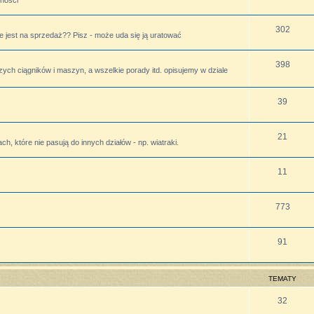
lności
302
 jest na sprzedaż?? Pisz - może uda się ją uratować
398
zych ciągników i maszyn, a wszelkie porady itd. opisujemy w dziale
39
21
h, które nie pasują do innych działów - np. wiatraki.
11
773
91
TEMATY
32