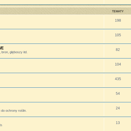
TEMATY
198
105
WE
82
bron, głęboszy itd.
104
435
54
24
do ochrony roślin.
13
ch