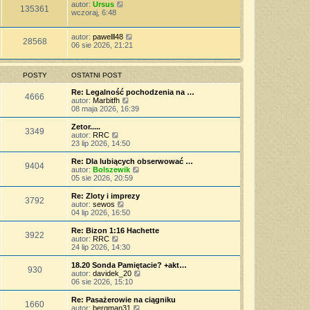
autor:
Ursus
135361
wczoraj, 6:48
autor:
pawelll48
28568
06 sie 2026, 21:21
POSTY
OSTATNI POST
Re: Legalność pochodzenia na …
4666
W
autor:
Marbitfh
y
08 maja 2026, 16:39
ś
w
Zetor.....
3349
i
W
autor:
RRC
e
y
23 lip 2026, 14:50
t
ś
l
w
Re: Dla lubiących obserwować …
9404
n
i
W
autor:
Bolszewik
a
e
y
05 sie 2026, 20:59
j
t
ś
n
l
w
Re: Zloty i imprezy
o
3792
n
i
W
autor:
sewos
w
a
e
y
04 lip 2026, 16:50
s
j
t
ś
z
n
l
w
Re: Bizon 1:16 Hachette
y
o
3922
n
i
W
autor:
RRC
p
w
a
e
y
24 lip 2026, 14:30
o
s
j
t
ś
s
z
n
l
w
18.20 Sonda Pamiętacie? +akt…
t
y
o
930
n
i
W
autor:
davidek_20
p
w
a
e
y
06 sie 2026, 15:10
o
s
j
t
ś
s
z
n
l
w
Re: Pasażerowie na ciągniku
t
y
o
1660
n
i
W
autor:
bergman31