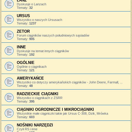
LANZ
Dyskusje o Lanzach
Tematy:
32
URSUS
Wszystko o naszych Ursusach
Tematy:
1237
ZETOR
Forum ciągników naszych południowych sąsiadów
Tematy:
905
INNE
Dyskusje na temat innych ciągników
Tematy:
192
OGÓLNIE
Ogólnie o ciągnikach
Tematy:
121
AMERYKAŃCE
Wszystko co dotyczy amerykańskich ciągników - John Deere, Farmall, ...
Tematy:
48
RADZIECKIE CIĄGNIKI
Wszystko o ciągnikach z ZSRR
Tematy:
395
CIĄGNIKI OGRODNICZE I MIKROCIĄGNIKI
Wszystkie małe ciągniczki takie jak Ursus C-308, Dzik, Mrówka
Tematy:
603
NOŚNIKI NARZĘDZI
Czyli RS i inne