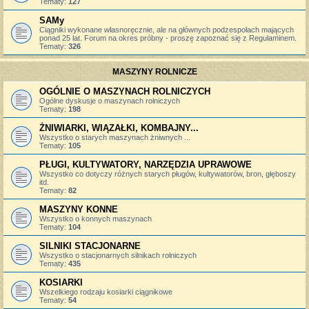
Tematy:
127
SAMy
Ciągniki wykonane własnoręcznie, ale na głównych podzespołach mających
ponad 25 lat. Forum na okres próbny - proszę zapoznać się z Regulaminem.
Tematy:
326
MASZYNY ROLNICZE
OGÓLNIE O MASZYNACH ROLNICZYCH
Ogólne dyskusje o maszynach rolniczych
Tematy:
198
ŻNIWIARKI, WIĄZAŁKI, KOMBAJNY...
Wszystko o starych maszynach żniwnych ...
Tematy:
105
PŁUGI, KULTYWATORY, NARZĘDZIA UPRAWOWE
Wszystko co dotyczy różnych starych pługów, kultywatorów, bron, głęboszy
itd.
Tematy:
82
MASZYNY KONNE
Wszystko o konnych maszynach
Tematy:
104
SILNIKI STACJONARNE
Wszystko o stacjonarnych silnikach rolniczych
Tematy:
435
KOSIARKI
Wszelkiego rodzaju kosiarki ciągnikowe
Tematy:
54