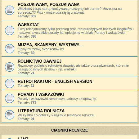
POSZUKIWANY, POSZUKIWANA
Widziałeś jakąś starą nieużywaną maszynę lub traktor? Może jest na
sprzedaż?? Pisz - może uda się ją uratować
Tematy:
302
WARSZTAT
Tutaj relacjonujemy tylko przebieg prac restauracyjnych naszych ciągników i
maszyn, a wszelkie porady itd. opisujemy w dziale Porady i wskazówki
Tematy:
398
MUZEA, SKANSENY, WYSTAWY...
Opisy muzeów, skansenów itd.
Tematy:
39
ROLNICTWO DAWNIEJ
Rozmowy ogólnie o rolnictwie dawniej, ale także o urządzeniach, które nie
pasują do innych działów - np. wiatraki.
Tematy:
21
RETROTRAKTOR - ENGLISH VERSION
Tematy:
11
PORADY I WSKAZÓWKI
Porady i wskazówki remontowe, adresy sklepów, itp.
Tematy:
773
LITERATURA ROLNICZA
Wszystko co dotyczy książek o tematyce rolniczej.
Tematy:
91
CIĄGNIKI ROLNICZE