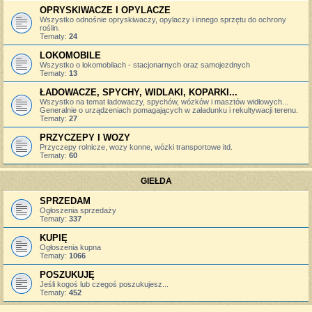
OPRYSKIWACZE I OPYLACZE
Wszystko odnośnie opryskiwaczy, opylaczy i innego sprzętu do ochrony
roślin.
Tematy:
24
LOKOMOBILE
Wszystko o lokomobilach - stacjonarnych oraz samojezdnych
Tematy:
13
ŁADOWACZE, SPYCHY, WIDLAKI, KOPARKI...
Wszystko na temat ładowaczy, spychów, wózków i masztów widłowych...
Generalnie o urządzeniach pomagających w załadunku i rekultywacji terenu.
Tematy:
27
PRZYCZEPY I WOZY
Przyczepy rolnicze, wozy konne, wózki transportowe itd.
Tematy:
60
GIEŁDA
SPRZEDAM
Ogłoszenia sprzedaży
Tematy:
337
KUPIĘ
Ogłoszenia kupna
Tematy:
1066
POSZUKUJĘ
Jeśli kogoś lub czegoś poszukujesz...
Tematy:
452