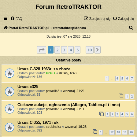
Forum RetroTRAKTOR
FAQ
Zarejestruj się
Zaloguj się
S
Portal RetroTRAKTOR.pl
retrotraktor.pl/forum
z
Dzisiaj jest 07 sie 2026, 12:13
u
Strona
1
z
10
1
2
3
4
5
10
Następna
k
…
a
Ostatnie posty
j
Ursus C-328 1963r. za zboże
Ostatni post autor:
Ursus
«
dzisiaj, 6:48
Odpowiedzi:
136
1
4
5
6
7
…
Ursus c325
Ostatni post autor:
pawelll48
«
wczoraj, 21:21
Odpowiedzi:
33
1
2
Ciekawe aukcje, ogłoszenia (Allegro, Tablica.pl i inne)
Ostatni post autor:
pawelll48
«
wczoraj, 21:11
Odpowiedzi:
103
1
2
3
4
5
6
Ursus C-355, 1971 rok
Ostatni post autor:
szubinska
«
wczoraj, 16:28
Odpowiedzi:
392
1
17
18
19
20
…