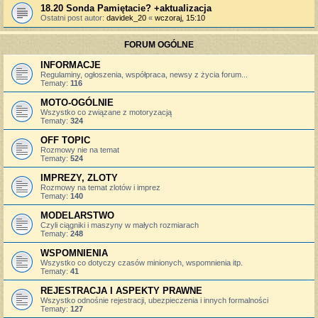
18.20 Sonda Pamiętacie? +aktualizacja
Ostatni post autor:
davidek_20
«
wczoraj, 15:10
FORUM OGÓLNE
INFORMACJE
Regulaminy, ogłoszenia, współpraca, newsy z życia forum...
Tematy:
116
MOTO-OGÓLNIE
Wszystko co związane z motoryzacją
Tematy:
324
OFF TOPIC
Rozmowy nie na temat
Tematy:
524
IMPREZY, ZLOTY
Rozmowy na temat zlotów i imprez
Tematy:
140
MODELARSTWO
Czyli ciągniki i maszyny w małych rozmiarach
Tematy:
248
WSPOMNIENIA
Wszystko co dotyczy czasów minionych, wspomnienia itp.
Tematy:
41
REJESTRACJA I ASPEKTY PRAWNE
Wszystko odnośnie rejestracji, ubezpieczenia i innych formalności
Tematy:
127