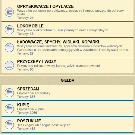
OPRYSKIWACZE I OPYLACZE
Wszystko odnośnie opryskiwaczy, opylaczy i innego sprzętu do ochrony
roślin.
Tematy:
24
LOKOMOBILE
Wszystko o lokomobilach - stacjonarnych oraz samojezdnych
Tematy:
13
ŁADOWACZE, SPYCHY, WIDLAKI, KOPARKI...
Wszystko na temat ładowaczy, spychów, wózków i masztów widłowych...
Generalnie o urządzeniach pomagających w załadunku i rekultywacji terenu.
Tematy:
27
PRZYCZEPY I WOZY
Przyczepy rolnicze, wozy konne, wózki transportowe itd.
Tematy:
60
GIEŁDA
SPRZEDAM
Ogłoszenia sprzedaży
Tematy:
337
KUPIĘ
Ogłoszenia kupna
Tematy:
1066
POSZUKUJĘ
Jeśli kogoś lub czegoś poszukujesz...
Tematy:
452