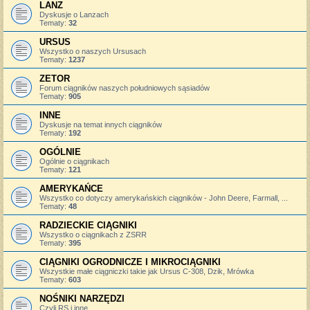
LANZ
Dyskusje o Lanzach
Tematy:
32
URSUS
Wszystko o naszych Ursusach
Tematy:
1237
ZETOR
Forum ciągników naszych południowych sąsiadów
Tematy:
905
INNE
Dyskusje na temat innych ciągników
Tematy:
192
OGÓLNIE
Ogólnie o ciągnikach
Tematy:
121
AMERYKAŃCE
Wszystko co dotyczy amerykańskich ciągników - John Deere, Farmall, ...
Tematy:
48
RADZIECKIE CIĄGNIKI
Wszystko o ciągnikach z ZSRR
Tematy:
395
CIĄGNIKI OGRODNICZE I MIKROCIĄGNIKI
Wszystkie małe ciągniczki takie jak Ursus C-308, Dzik, Mrówka
Tematy:
603
NOŚNIKI NARZĘDZI
Czyli RS i inne