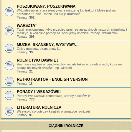
POSZUKIWANY, POSZUKIWANA
Widziałeś jakąś starą nieużywaną maszynę lub traktor? Może jest na
sprzedaż?? Pisz - może uda się ją uratować
Tematy:
302
WARSZTAT
Tutaj relacjonujemy tylko przebieg prac restauracyjnych naszych ciągników i
maszyn, a wszelkie porady itd. opisujemy w dziale Porady i wskazówki
Tematy:
398
MUZEA, SKANSENY, WYSTAWY...
Opisy muzeów, skansenów itd.
Tematy:
39
ROLNICTWO DAWNIEJ
Rozmowy ogólnie o rolnictwie dawniej, ale także o urządzeniach, które nie
pasują do innych działów - np. wiatraki.
Tematy:
21
RETROTRAKTOR - ENGLISH VERSION
Tematy:
11
PORADY I WSKAZÓWKI
Porady i wskazówki remontowe, adresy sklepów, itp.
Tematy:
773
LITERATURA ROLNICZA
Wszystko co dotyczy książek o tematyce rolniczej.
Tematy:
91
CIĄGNIKI ROLNICZE