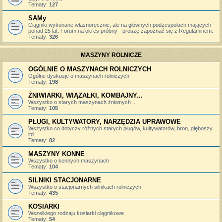
Tematy:
127
SAMy
Ciągniki wykonane własnoręcznie, ale na głównych podzespołach mających
ponad 25 lat. Forum na okres próbny - proszę zapoznać się z Regulaminem.
Tematy:
326
MASZYNY ROLNICZE
OGÓLNIE O MASZYNACH ROLNICZYCH
Ogólne dyskusje o maszynach rolniczych
Tematy:
198
ŻNIWIARKI, WIĄZAŁKI, KOMBAJNY...
Wszystko o starych maszynach żniwnych ...
Tematy:
105
PŁUGI, KULTYWATORY, NARZĘDZIA UPRAWOWE
Wszystko co dotyczy różnych starych pługów, kultywatorów, bron, głęboszy
itd.
Tematy:
82
MASZYNY KONNE
Wszystko o konnych maszynach
Tematy:
104
SILNIKI STACJONARNE
Wszystko o stacjonarnych silnikach rolniczych
Tematy:
435
KOSIARKI
Wszelkiego rodzaju kosiarki ciągnikowe
Tematy:
54