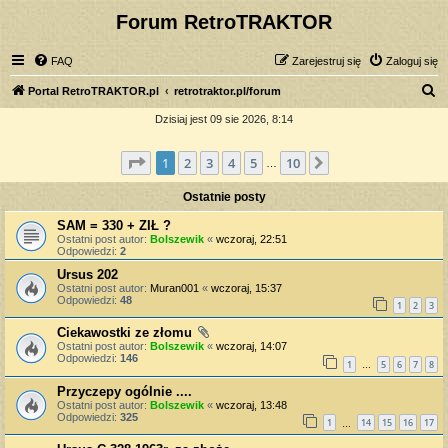
Forum RetroTRAKTOR
FAQ
Zarejestruj się
Zaloguj się
S
Portal RetroTRAKTOR.pl
retrotraktor.pl/forum
z
Dzisiaj jest 09 sie 2026, 8:14
u
Strona
1
z
10
1
2
3
4
5
10
Następna
k
…
a
Ostatnie posty
j
SAM = 330 + ZIŁ ?
Ostatni post autor:
Bolszewik
«
wczoraj, 22:51
Odpowiedzi:
2
Ursus 202
Ostatni post autor:
Muran001
«
wczoraj, 15:37
Odpowiedzi:
48
1
2
3
Ciekawostki ze złomu
Ostatni post autor:
Bolszewik
«
wczoraj, 14:07
Odpowiedzi:
146
1
5
6
7
8
…
Przyczepy ogólnie ....
Ostatni post autor:
Bolszewik
«
wczoraj, 13:48
Odpowiedzi:
325
1
14
15
16
17
…