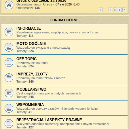
Ursus C-328 1963r. za zboże
Ostatni post autor:
Ursus
«
07 sie 2026, 6:48
Odpowiedzi:
136
1
4
5
6
7
…
FORUM OGÓLNE
INFORMACJE
Regulaminy, ogłoszenia, współpraca, newsy z życia forum...
Tematy:
116
MOTO-OGÓLNIE
Wszystko co związane z motoryzacją
Tematy:
324
OFF TOPIC
Rozmowy nie na temat
Tematy:
524
IMPREZY, ZLOTY
Rozmowy na temat zlotów i imprez
Tematy:
140
MODELARSTWO
Czyli ciągniki i maszyny w małych rozmiarach
Tematy:
248
WSPOMNIENIA
Wszystko co dotyczy czasów minionych, wspomnienia itp.
Tematy:
41
REJESTRACJA I ASPEKTY PRAWNE
Wszystko odnośnie rejestracji, ubezpieczenia i innych formalności
Tematy:
127