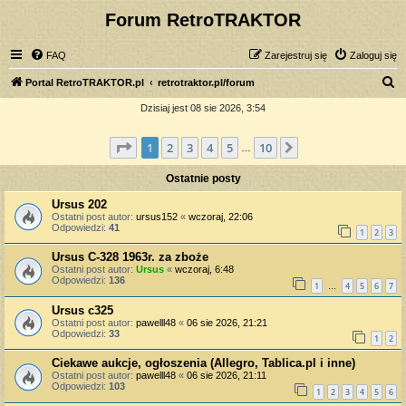
Forum RetroTRAKTOR
FAQ
Zarejestruj się
Zaloguj się
S
Portal RetroTRAKTOR.pl
retrotraktor.pl/forum
z
Dzisiaj jest 08 sie 2026, 3:54
u
Strona
1
z
10
1
2
3
4
5
10
Następna
k
…
a
Ostatnie posty
j
Ursus 202
Ostatni post autor:
ursus152
«
wczoraj, 22:06
Odpowiedzi:
41
1
2
3
Ursus C-328 1963r. za zboże
Ostatni post autor:
Ursus
«
wczoraj, 6:48
Odpowiedzi:
136
1
4
5
6
7
…
Ursus c325
Ostatni post autor:
pawelll48
«
06 sie 2026, 21:21
Odpowiedzi:
33
1
2
Ciekawe aukcje, ogłoszenia (Allegro, Tablica.pl i inne)
Ostatni post autor:
pawelll48
«
06 sie 2026, 21:11
Odpowiedzi:
103
1
2
3
4
5
6