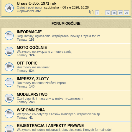
Ursus C-355, 1971 rok
Ostatni post autor:
szubinska
«
06 sie 2026, 16:28
Odpowiedzi:
392
1
17
18
19
20
…
FORUM OGÓLNE
INFORMACJE
Regulaminy, ogłoszenia, współpraca, newsy z życia forum...
Tematy:
116
MOTO-OGÓLNIE
Wszystko co związane z motoryzacją
Tematy:
324
OFF TOPIC
Rozmowy nie na temat
Tematy:
524
IMPREZY, ZLOTY
Rozmowy na temat zlotów i imprez
Tematy:
140
MODELARSTWO
Czyli ciągniki i maszyny w małych rozmiarach
Tematy:
248
WSPOMNIENIA
Wszystko co dotyczy czasów minionych, wspomnienia itp.
Tematy:
41
REJESTRACJA I ASPEKTY PRAWNE
Wszystko odnośnie rejestracji, ubezpieczenia i innych formalności