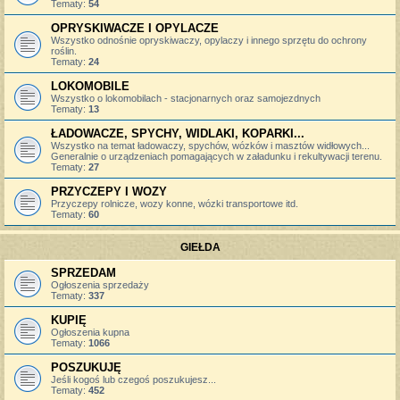
Tematy:
54
OPRYSKIWACZE I OPYLACZE
Wszystko odnośnie opryskiwaczy, opylaczy i innego sprzętu do ochrony
roślin.
Tematy:
24
LOKOMOBILE
Wszystko o lokomobilach - stacjonarnych oraz samojezdnych
Tematy:
13
ŁADOWACZE, SPYCHY, WIDLAKI, KOPARKI...
Wszystko na temat ładowaczy, spychów, wózków i masztów widłowych...
Generalnie o urządzeniach pomagających w załadunku i rekultywacji terenu.
Tematy:
27
PRZYCZEPY I WOZY
Przyczepy rolnicze, wozy konne, wózki transportowe itd.
Tematy:
60
GIEŁDA
SPRZEDAM
Ogłoszenia sprzedaży
Tematy:
337
KUPIĘ
Ogłoszenia kupna
Tematy:
1066
POSZUKUJĘ
Jeśli kogoś lub czegoś poszukujesz...
Tematy:
452