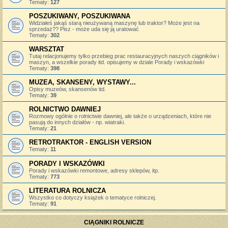
Tematy:
127
POSZUKIWANY, POSZUKIWANA
Widziałeś jakąś starą nieużywaną maszynę lub traktor? Może jest na
sprzedaż?? Pisz - może uda się ją uratować
Tematy:
302
WARSZTAT
Tutaj relacjonujemy tylko przebieg prac restauracyjnych naszych ciągników i
maszyn, a wszelkie porady itd. opisujemy w dziale Porady i wskazówki
Tematy:
398
MUZEA, SKANSENY, WYSTAWY...
Opisy muzeów, skansenów itd.
Tematy:
39
ROLNICTWO DAWNIEJ
Rozmowy ogólnie o rolnictwie dawniej, ale także o urządzeniach, które nie
pasują do innych działów - np. wiatraki.
Tematy:
21
RETROTRAKTOR - ENGLISH VERSION
Tematy:
11
PORADY I WSKAZÓWKI
Porady i wskazówki remontowe, adresy sklepów, itp.
Tematy:
773
LITERATURA ROLNICZA
Wszystko co dotyczy książek o tematyce rolniczej.
Tematy:
91
CIĄGNIKI ROLNICZE