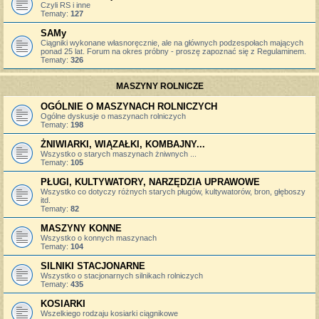
Czyli RS i inne
Tematy:
127
SAMy
Ciągniki wykonane własnoręcznie, ale na głównych podzespołach mających
ponad 25 lat. Forum na okres próbny - proszę zapoznać się z Regulaminem.
Tematy:
326
MASZYNY ROLNICZE
OGÓLNIE O MASZYNACH ROLNICZYCH
Ogólne dyskusje o maszynach rolniczych
Tematy:
198
ŻNIWIARKI, WIĄZAŁKI, KOMBAJNY...
Wszystko o starych maszynach żniwnych ...
Tematy:
105
PŁUGI, KULTYWATORY, NARZĘDZIA UPRAWOWE
Wszystko co dotyczy różnych starych pługów, kultywatorów, bron, głęboszy
itd.
Tematy:
82
MASZYNY KONNE
Wszystko o konnych maszynach
Tematy:
104
SILNIKI STACJONARNE
Wszystko o stacjonarnych silnikach rolniczych
Tematy:
435
KOSIARKI
Wszelkiego rodzaju kosiarki ciągnikowe