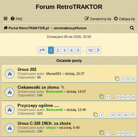
Forum RetroTRAKTOR
FAQ
Zarejestruj się
Zaloguj się
S
Portal RetroTRAKTOR.pl
retrotraktor.pl/forum
z
Dzisiaj jest 08 sie 2026, 20:50
u
Strona
1
z
10
1
2
3
4
5
10
Następna
k
…
a
Ostatnie posty
j
Ursus 202
Ostatni post autor:
Muran001
«
dzisiaj, 15:37
Odpowiedzi:
48
1
2
3
Ciekawostki ze złomu
Ostatni post autor:
Bolszewik
«
dzisiaj, 14:07
Odpowiedzi:
146
1
5
6
7
8
…
Przyczepy ogólnie ....
Ostatni post autor:
Bolszewik
«
dzisiaj, 13:48
Odpowiedzi:
325
1
14
15
16
17
…
Ursus C-328 1963r. za zboże
Ostatni post autor:
Ursus
«
wczoraj, 6:48
Odpowiedzi:
136
1
4
5
6
7
…