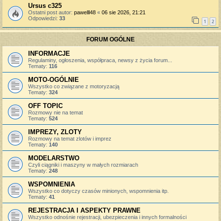
Ursus c325
Ostatni post autor:
pawelll48
«
06 sie 2026, 21:21
Odpowiedzi:
33
1
2
FORUM OGÓLNE
INFORMACJE
Regulaminy, ogłoszenia, współpraca, newsy z życia forum...
Tematy:
116
MOTO-OGÓLNIE
Wszystko co związane z motoryzacją
Tematy:
324
OFF TOPIC
Rozmowy nie na temat
Tematy:
524
IMPREZY, ZLOTY
Rozmowy na temat zlotów i imprez
Tematy:
140
MODELARSTWO
Czyli ciągniki i maszyny w małych rozmiarach
Tematy:
248
WSPOMNIENIA
Wszystko co dotyczy czasów minionych, wspomnienia itp.
Tematy:
41
REJESTRACJA I ASPEKTY PRAWNE
Wszystko odnośnie rejestracji, ubezpieczenia i innych formalności