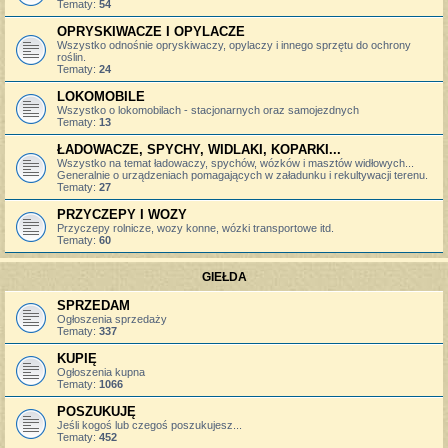
Tematy:
54
OPRYSKIWACZE I OPYLACZE
Wszystko odnośnie opryskiwaczy, opylaczy i innego sprzętu do ochrony
roślin.
Tematy:
24
LOKOMOBILE
Wszystko o lokomobilach - stacjonarnych oraz samojezdnych
Tematy:
13
ŁADOWACZE, SPYCHY, WIDLAKI, KOPARKI...
Wszystko na temat ładowaczy, spychów, wózków i masztów widłowych...
Generalnie o urządzeniach pomagających w załadunku i rekultywacji terenu.
Tematy:
27
PRZYCZEPY I WOZY
Przyczepy rolnicze, wozy konne, wózki transportowe itd.
Tematy:
60
GIEŁDA
SPRZEDAM
Ogłoszenia sprzedaży
Tematy:
337
KUPIĘ
Ogłoszenia kupna
Tematy:
1066
POSZUKUJĘ
Jeśli kogoś lub czegoś poszukujesz...
Tematy:
452