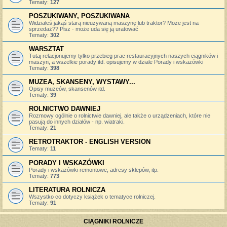
Tematy:
127
POSZUKIWANY, POSZUKIWANA
Widziałeś jakąś starą nieużywaną maszynę lub traktor? Może jest na
sprzedaż?? Pisz - może uda się ją uratować
Tematy:
302
WARSZTAT
Tutaj relacjonujemy tylko przebieg prac restauracyjnych naszych ciągników i
maszyn, a wszelkie porady itd. opisujemy w dziale Porady i wskazówki
Tematy:
398
MUZEA, SKANSENY, WYSTAWY...
Opisy muzeów, skansenów itd.
Tematy:
39
ROLNICTWO DAWNIEJ
Rozmowy ogólnie o rolnictwie dawniej, ale także o urządzeniach, które nie
pasują do innych działów - np. wiatraki.
Tematy:
21
RETROTRAKTOR - ENGLISH VERSION
Tematy:
11
PORADY I WSKAZÓWKI
Porady i wskazówki remontowe, adresy sklepów, itp.
Tematy:
773
LITERATURA ROLNICZA
Wszystko co dotyczy książek o tematyce rolniczej.
Tematy:
91
CIĄGNIKI ROLNICZE