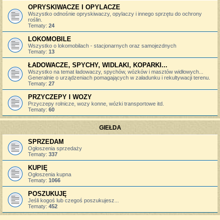
OPRYSKIWACZE I OPYLACZE
Wszystko odnośnie opryskiwaczy, opylaczy i innego sprzętu do ochrony
roślin.
Tematy:
24
LOKOMOBILE
Wszystko o lokomobilach - stacjonarnych oraz samojezdnych
Tematy:
13
ŁADOWACZE, SPYCHY, WIDLAKI, KOPARKI...
Wszystko na temat ładowaczy, spychów, wózków i masztów widłowych...
Generalnie o urządzeniach pomagających w załadunku i rekultywacji terenu.
Tematy:
27
PRZYCZEPY I WOZY
Przyczepy rolnicze, wozy konne, wózki transportowe itd.
Tematy:
60
GIEŁDA
SPRZEDAM
Ogłoszenia sprzedaży
Tematy:
337
KUPIĘ
Ogłoszenia kupna
Tematy:
1066
POSZUKUJĘ
Jeśli kogoś lub czegoś poszukujesz...
Tematy:
452