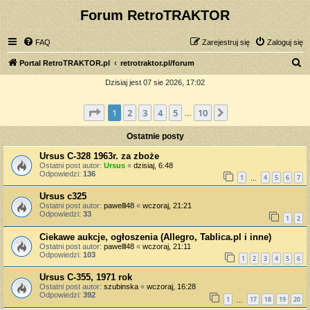
Forum RetroTRAKTOR
FAQ
Zarejestruj się
Zaloguj się
S
Portal RetroTRAKTOR.pl
retrotraktor.pl/forum
z
Dzisiaj jest 07 sie 2026, 17:02
u
Strona
1
z
10
1
2
3
4
5
10
Następna
k
…
a
Ostatnie posty
j
Ursus C-328 1963r. za zboże
Ostatni post autor:
Ursus
«
dzisiaj, 6:48
Odpowiedzi:
136
1
4
5
6
7
…
Ursus c325
Ostatni post autor:
pawelll48
«
wczoraj, 21:21
Odpowiedzi:
33
1
2
Ciekawe aukcje, ogłoszenia (Allegro, Tablica.pl i inne)
Ostatni post autor:
pawelll48
«
wczoraj, 21:11
Odpowiedzi:
103
1
2
3
4
5
6
Ursus C-355, 1971 rok
Ostatni post autor:
szubinska
«
wczoraj, 16:28
Odpowiedzi:
392
1
17
18
19
20
…