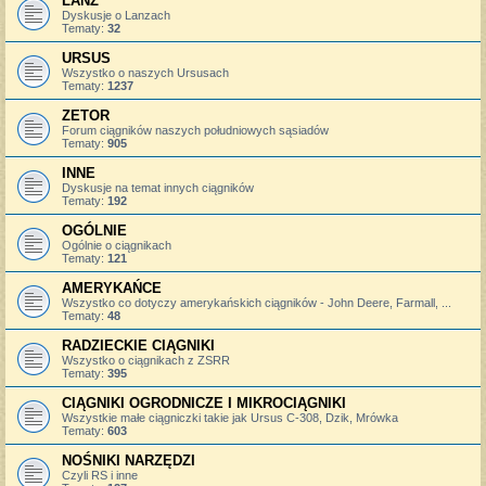
LANZ
Dyskusje o Lanzach
Tematy:
32
URSUS
Wszystko o naszych Ursusach
Tematy:
1237
ZETOR
Forum ciągników naszych południowych sąsiadów
Tematy:
905
INNE
Dyskusje na temat innych ciągników
Tematy:
192
OGÓLNIE
Ogólnie o ciągnikach
Tematy:
121
AMERYKAŃCE
Wszystko co dotyczy amerykańskich ciągników - John Deere, Farmall, ...
Tematy:
48
RADZIECKIE CIĄGNIKI
Wszystko o ciągnikach z ZSRR
Tematy:
395
CIĄGNIKI OGRODNICZE I MIKROCIĄGNIKI
Wszystkie małe ciągniczki takie jak Ursus C-308, Dzik, Mrówka
Tematy:
603
NOŚNIKI NARZĘDZI
Czyli RS i inne