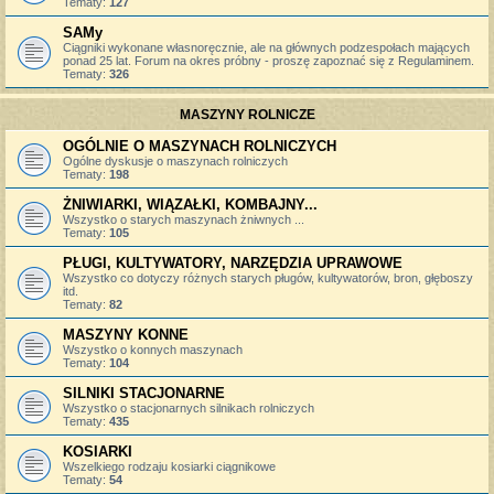
Tematy:
127
SAMy
Ciągniki wykonane własnoręcznie, ale na głównych podzespołach mających
ponad 25 lat. Forum na okres próbny - proszę zapoznać się z Regulaminem.
Tematy:
326
MASZYNY ROLNICZE
OGÓLNIE O MASZYNACH ROLNICZYCH
Ogólne dyskusje o maszynach rolniczych
Tematy:
198
ŻNIWIARKI, WIĄZAŁKI, KOMBAJNY...
Wszystko o starych maszynach żniwnych ...
Tematy:
105
PŁUGI, KULTYWATORY, NARZĘDZIA UPRAWOWE
Wszystko co dotyczy różnych starych pługów, kultywatorów, bron, głęboszy
itd.
Tematy:
82
MASZYNY KONNE
Wszystko o konnych maszynach
Tematy:
104
SILNIKI STACJONARNE
Wszystko o stacjonarnych silnikach rolniczych
Tematy:
435
KOSIARKI
Wszelkiego rodzaju kosiarki ciągnikowe
Tematy:
54