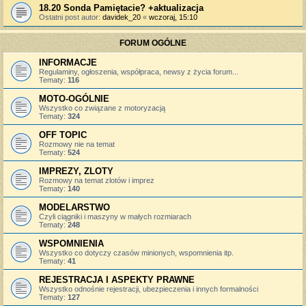
18.20 Sonda Pamiętacie? +aktualizacja
Ostatni post autor:
davidek_20
«
wczoraj, 15:10
FORUM OGÓLNE
INFORMACJE
Regulaminy, ogłoszenia, współpraca, newsy z życia forum...
Tematy:
116
MOTO-OGÓLNIE
Wszystko co związane z motoryzacją
Tematy:
324
OFF TOPIC
Rozmowy nie na temat
Tematy:
524
IMPREZY, ZLOTY
Rozmowy na temat zlotów i imprez
Tematy:
140
MODELARSTWO
Czyli ciągniki i maszyny w małych rozmiarach
Tematy:
248
WSPOMNIENIA
Wszystko co dotyczy czasów minionych, wspomnienia itp.
Tematy:
41
REJESTRACJA I ASPEKTY PRAWNE
Wszystko odnośnie rejestracji, ubezpieczenia i innych formalności
Tematy:
127