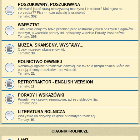
POSZUKIWANY, POSZUKIWANA
Widziałeś jakąś starą nieużywaną maszynę lub traktor? Może jest na
sprzedaż?? Pisz - może uda się ją uratować
Tematy:
302
WARSZTAT
Tutaj relacjonujemy tylko przebieg prac restauracyjnych naszych ciągników i
maszyn, a wszelkie porady itd. opisujemy w dziale Porady i wskazówki
Tematy:
398
MUZEA, SKANSENY, WYSTAWY...
Opisy muzeów, skansenów itd.
Tematy:
39
ROLNICTWO DAWNIEJ
Rozmowy ogólnie o rolnictwie dawniej, ale także o urządzeniach, które nie
pasują do innych działów - np. wiatraki.
Tematy:
21
RETROTRAKTOR - ENGLISH VERSION
Tematy:
11
PORADY I WSKAZÓWKI
Porady i wskazówki remontowe, adresy sklepów, itp.
Tematy:
773
LITERATURA ROLNICZA
Wszystko co dotyczy książek o tematyce rolniczej.
Tematy:
91
CIĄGNIKI ROLNICZE