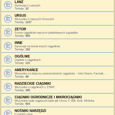
LANZ
Dyskusje o Lanzach
Tematy:
32
URSUS
Wszystko o naszych Ursusach
Tematy:
1237
ZETOR
Forum ciągników naszych południowych sąsiadów
Tematy:
905
INNE
Dyskusje na temat innych ciągników
Tematy:
192
OGÓLNIE
Ogólnie o ciągnikach
Tematy:
121
AMERYKAŃCE
Wszystko co dotyczy amerykańskich ciągników - John Deere, Farmall, ...
Tematy:
48
RADZIECKIE CIĄGNIKI
Wszystko o ciągnikach z ZSRR
Tematy:
395
CIĄGNIKI OGRODNICZE I MIKROCIĄGNIKI
Wszystkie małe ciągniczki takie jak Ursus C-308, Dzik, Mrówka
Tematy:
603
NOŚNIKI NARZĘDZI
Czyli RS i inne