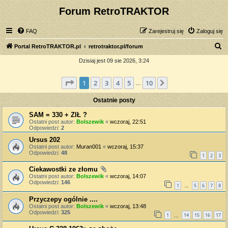
Forum RetroTRAKTOR
FAQ
Zarejestruj się
Zaloguj się
S
Portal RetroTRAKTOR.pl
retrotraktor.pl/forum
z
Dzisiaj jest 09 sie 2026, 3:24
u
Strona
1
z
10
1
2
3
4
5
10
Następna
k
…
a
Ostatnie posty
j
SAM = 330 + ZIŁ ?
Ostatni post autor:
Bolszewik
«
wczoraj, 22:51
Odpowiedzi:
2
Ursus 202
Ostatni post autor:
Muran001
«
wczoraj, 15:37
Odpowiedzi:
48
1
2
3
Ciekawostki ze złomu
Ostatni post autor:
Bolszewik
«
wczoraj, 14:07
Odpowiedzi:
146
1
5
6
7
8
…
Przyczepy ogólnie ....
Ostatni post autor:
Bolszewik
«
wczoraj, 13:48
Odpowiedzi:
325
1
14
15
16
17
…