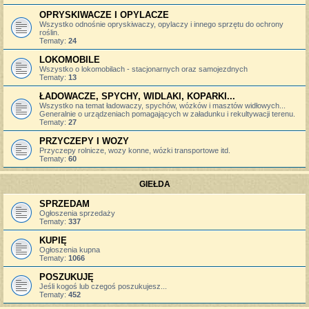
OPRYSKIWACZE I OPYLACZE
Wszystko odnośnie opryskiwaczy, opylaczy i innego sprzętu do ochrony
roślin.
Tematy:
24
LOKOMOBILE
Wszystko o lokomobilach - stacjonarnych oraz samojezdnych
Tematy:
13
ŁADOWACZE, SPYCHY, WIDLAKI, KOPARKI...
Wszystko na temat ładowaczy, spychów, wózków i masztów widłowych...
Generalnie o urządzeniach pomagających w załadunku i rekultywacji terenu.
Tematy:
27
PRZYCZEPY I WOZY
Przyczepy rolnicze, wozy konne, wózki transportowe itd.
Tematy:
60
GIEŁDA
SPRZEDAM
Ogłoszenia sprzedaży
Tematy:
337
KUPIĘ
Ogłoszenia kupna
Tematy:
1066
POSZUKUJĘ
Jeśli kogoś lub czegoś poszukujesz...
Tematy:
452