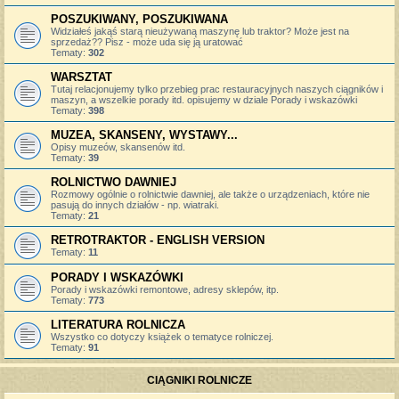
POSZUKIWANY, POSZUKIWANA
Widziałeś jakąś starą nieużywaną maszynę lub traktor? Może jest na
sprzedaż?? Pisz - może uda się ją uratować
Tematy:
302
WARSZTAT
Tutaj relacjonujemy tylko przebieg prac restauracyjnych naszych ciągników i
maszyn, a wszelkie porady itd. opisujemy w dziale Porady i wskazówki
Tematy:
398
MUZEA, SKANSENY, WYSTAWY...
Opisy muzeów, skansenów itd.
Tematy:
39
ROLNICTWO DAWNIEJ
Rozmowy ogólnie o rolnictwie dawniej, ale także o urządzeniach, które nie
pasują do innych działów - np. wiatraki.
Tematy:
21
RETROTRAKTOR - ENGLISH VERSION
Tematy:
11
PORADY I WSKAZÓWKI
Porady i wskazówki remontowe, adresy sklepów, itp.
Tematy:
773
LITERATURA ROLNICZA
Wszystko co dotyczy książek o tematyce rolniczej.
Tematy:
91
CIĄGNIKI ROLNICZE