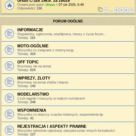
Ursus C-328 1963r. za zboże
Ostatni post autor:
Ursus
«
07 sie 2026, 6:48
Odpowiedzi:
136
1
4
5
6
7
…
FORUM OGÓLNE
INFORMACJE
Regulaminy, ogłoszenia, współpraca, newsy z życia forum...
Tematy:
116
MOTO-OGÓLNIE
Wszystko co związane z motoryzacją
Tematy:
324
OFF TOPIC
Rozmowy nie na temat
Tematy:
524
IMPREZY, ZLOTY
Rozmowy na temat zlotów i imprez
Tematy:
140
MODELARSTWO
Czyli ciągniki i maszyny w małych rozmiarach
Tematy:
248
WSPOMNIENIA
Wszystko co dotyczy czasów minionych, wspomnienia itp.
Tematy:
41
REJESTRACJA I ASPEKTY PRAWNE
Wszystko odnośnie rejestracji, ubezpieczenia i innych formalności
Tematy:
127