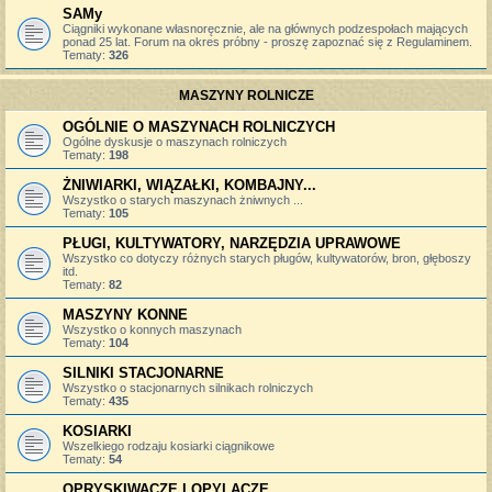
SAMy
Ciągniki wykonane własnoręcznie, ale na głównych podzespołach mających
ponad 25 lat. Forum na okres próbny - proszę zapoznać się z Regulaminem.
Tematy:
326
MASZYNY ROLNICZE
OGÓLNIE O MASZYNACH ROLNICZYCH
Ogólne dyskusje o maszynach rolniczych
Tematy:
198
ŻNIWIARKI, WIĄZAŁKI, KOMBAJNY...
Wszystko o starych maszynach żniwnych ...
Tematy:
105
PŁUGI, KULTYWATORY, NARZĘDZIA UPRAWOWE
Wszystko co dotyczy różnych starych pługów, kultywatorów, bron, głęboszy
itd.
Tematy:
82
MASZYNY KONNE
Wszystko o konnych maszynach
Tematy:
104
SILNIKI STACJONARNE
Wszystko o stacjonarnych silnikach rolniczych
Tematy:
435
KOSIARKI
Wszelkiego rodzaju kosiarki ciągnikowe
Tematy:
54
OPRYSKIWACZE I OPYLACZE