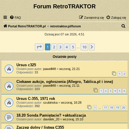
Forum RetroTRAKTOR
FAQ
Zarejestruj się
Zaloguj się
S
Portal RetroTRAKTOR.pl
retrotraktor.pl/forum
z
Dzisiaj jest 07 sie 2026, 4:51
u
Strona
1
z
10
1
2
3
4
5
10
Następna
k
…
a
Ostatnie posty
j
Ursus c325
Ostatni post autor:
pawelll48
«
wczoraj, 21:21
Odpowiedzi:
33
1
2
Ciekawe aukcje, ogłoszenia (Allegro, Tablica.pl i inne)
Ostatni post autor:
pawelll48
«
wczoraj, 21:11
Odpowiedzi:
103
1
2
3
4
5
6
Ursus C-355, 1971 rok
Ostatni post autor:
szubinska
«
wczoraj, 16:28
Odpowiedzi:
392
1
17
18
19
20
…
18.20 Sonda Pamiętacie? +aktualizacja
Ostatni post autor:
davidek_20
«
wczoraj, 15:10
Zaczep dolny / listwa C355