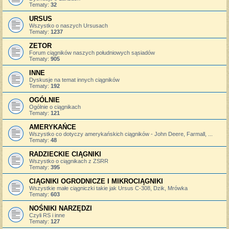
Tematy:
32
URSUS
Wszystko o naszych Ursusach
Tematy:
1237
ZETOR
Forum ciągników naszych południowych sąsiadów
Tematy:
905
INNE
Dyskusje na temat innych ciągników
Tematy:
192
OGÓLNIE
Ogólnie o ciągnikach
Tematy:
121
AMERYKAŃCE
Wszystko co dotyczy amerykańskich ciągników - John Deere, Farmall, ...
Tematy:
48
RADZIECKIE CIĄGNIKI
Wszystko o ciągnikach z ZSRR
Tematy:
395
CIĄGNIKI OGRODNICZE I MIKROCIĄGNIKI
Wszystkie małe ciągniczki takie jak Ursus C-308, Dzik, Mrówka
Tematy:
603
NOŚNIKI NARZĘDZI
Czyli RS i inne
Tematy:
127