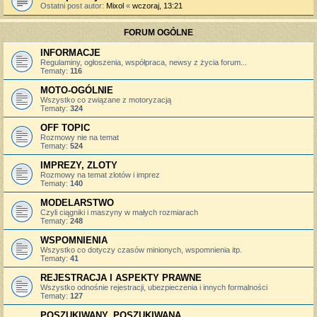
Ostatni post autor:
Mixol
«
wczoraj, 13:21
FORUM OGÓLNE
INFORMACJE
Regulaminy, ogłoszenia, współpraca, newsy z życia forum...
Tematy:
116
MOTO-OGÓLNIE
Wszystko co związane z motoryzacją
Tematy:
324
OFF TOPIC
Rozmowy nie na temat
Tematy:
524
IMPREZY, ZLOTY
Rozmowy na temat zlotów i imprez
Tematy:
140
MODELARSTWO
Czyli ciągniki i maszyny w małych rozmiarach
Tematy:
248
WSPOMNIENIA
Wszystko co dotyczy czasów minionych, wspomnienia itp.
Tematy:
41
REJESTRACJA I ASPEKTY PRAWNE
Wszystko odnośnie rejestracji, ubezpieczenia i innych formalności
Tematy:
127
POSZUKIWANY, POSZUKIWANA