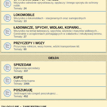
Wszystko odnośnie opryskiwaczy, opylaczy i innego sprzętu do ochrony
roślin.
Tematy:
24
LOKOMOBILE
Wszystko o lokomobilach - stacjonarnych oraz samojezdnych
Tematy:
13
ŁADOWACZE, SPYCHY, WIDLAKI, KOPARKI...
Wszystko na temat ładowaczy, spychów, wózków i masztów widłowych...
Generalnie o urządzeniach pomagających w załadunku i rekultywacji terenu.
Tematy:
27
PRZYCZEPY I WOZY
Przyczepy rolnicze, wozy konne, wózki transportowe itd.
Tematy:
60
GIEŁDA
SPRZEDAM
Ogłoszenia sprzedaży
Tematy:
337
KUPIĘ
Ogłoszenia kupna
Tematy:
1066
POSZUKUJĘ
Jeśli kogoś lub czegoś poszukujesz...
Tematy:
452
ZALOGUJ SIĘ
•
ZAREJESTRUJ SIĘ