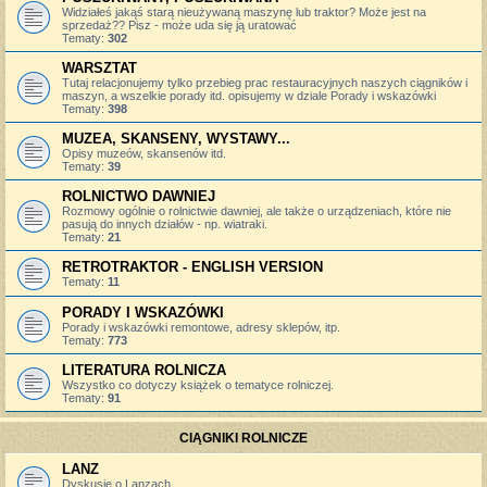
Widziałeś jakąś starą nieużywaną maszynę lub traktor? Może jest na
sprzedaż?? Pisz - może uda się ją uratować
Tematy:
302
WARSZTAT
Tutaj relacjonujemy tylko przebieg prac restauracyjnych naszych ciągników i
maszyn, a wszelkie porady itd. opisujemy w dziale Porady i wskazówki
Tematy:
398
MUZEA, SKANSENY, WYSTAWY...
Opisy muzeów, skansenów itd.
Tematy:
39
ROLNICTWO DAWNIEJ
Rozmowy ogólnie o rolnictwie dawniej, ale także o urządzeniach, które nie
pasują do innych działów - np. wiatraki.
Tematy:
21
RETROTRAKTOR - ENGLISH VERSION
Tematy:
11
PORADY I WSKAZÓWKI
Porady i wskazówki remontowe, adresy sklepów, itp.
Tematy:
773
LITERATURA ROLNICZA
Wszystko co dotyczy książek o tematyce rolniczej.
Tematy:
91
CIĄGNIKI ROLNICZE
LANZ
Dyskusje o Lanzach