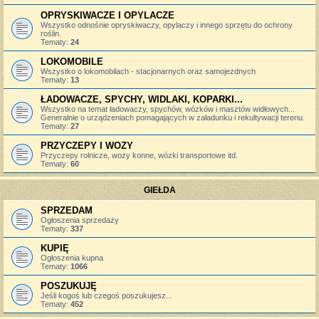
OPRYSKIWACZE I OPYLACZE
Wszystko odnośnie opryskiwaczy, opylaczy i innego sprzętu do ochrony
roślin.
Tematy:
24
LOKOMOBILE
Wszystko o lokomobilach - stacjonarnych oraz samojezdnych
Tematy:
13
ŁADOWACZE, SPYCHY, WIDLAKI, KOPARKI...
Wszystko na temat ładowaczy, spychów, wózków i masztów widłowych...
Generalnie o urządzeniach pomagających w załadunku i rekultywacji terenu.
Tematy:
27
PRZYCZEPY I WOZY
Przyczepy rolnicze, wozy konne, wózki transportowe itd.
Tematy:
60
GIEŁDA
SPRZEDAM
Ogłoszenia sprzedaży
Tematy:
337
KUPIĘ
Ogłoszenia kupna
Tematy:
1066
POSZUKUJĘ
Jeśli kogoś lub czegoś poszukujesz...
Tematy:
452