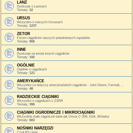
LANZ
Dyskusje o Lanzach
Tematy:
32
URSUS
Wszystko o naszych Ursusach
Tematy:
1237
ZETOR
Forum ciągników naszych południowych sąsiadów
Tematy:
905
INNE
Dyskusje na temat innych ciągników
Tematy:
192
OGÓLNIE
Ogólnie o ciągnikach
Tematy:
121
AMERYKAŃCE
Wszystko co dotyczy amerykańskich ciągników - John Deere, Farmall, ...
Tematy:
48
RADZIECKIE CIĄGNIKI
Wszystko o ciągnikach z ZSRR
Tematy:
395
CIĄGNIKI OGRODNICZE I MIKROCIĄGNIKI
Wszystkie małe ciągniczki takie jak Ursus C-308, Dzik, Mrówka
Tematy:
603
NOŚNIKI NARZĘDZI
Czyli RS i inne