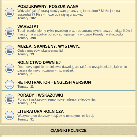
POSZUKIWANY, POSZUKIWANA
Widziałeś jakąś starą nieużywaną maszynę lub traktor? Może jest na
sprzedaż?? Pisz - może uda się ją uratować
Tematy:
302
WARSZTAT
Tutaj relacjonujemy tylko przebieg prac restauracyjnych naszych ciągników i
maszyn, a wszelkie porady itd. opisujemy w dziale Porady i wskazówki
Tematy:
398
MUZEA, SKANSENY, WYSTAWY...
Opisy muzeów, skansenów itd.
Tematy:
39
ROLNICTWO DAWNIEJ
Rozmowy ogólnie o rolnictwie dawniej, ale także o urządzeniach, które nie
pasują do innych działów - np. wiatraki.
Tematy:
21
RETROTRAKTOR - ENGLISH VERSION
Tematy:
11
PORADY I WSKAZÓWKI
Porady i wskazówki remontowe, adresy sklepów, itp.
Tematy:
773
LITERATURA ROLNICZA
Wszystko co dotyczy książek o tematyce rolniczej.
Tematy:
91
CIĄGNIKI ROLNICZE