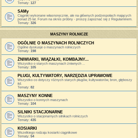
Tematy:
127
SAMy
Ciągniki wykonane własnoręcznie, ale na głównych podzespołach mających
ponad 25 lat. Forum na okres próbny - proszę zapoznać się z Regulaminem.
Tematy:
326
MASZYNY ROLNICZE
OGÓLNIE O MASZYNACH ROLNICZYCH
Ogólne dyskusje o maszynach rolniczych
Tematy:
198
ŻNIWIARKI, WIĄZAŁKI, KOMBAJNY...
Wszystko o starych maszynach żniwnych ...
Tematy:
105
PŁUGI, KULTYWATORY, NARZĘDZIA UPRAWOWE
Wszystko co dotyczy różnych starych pługów, kultywatorów, bron, głęboszy
itd.
Tematy:
82
MASZYNY KONNE
Wszystko o konnych maszynach
Tematy:
104
SILNIKI STACJONARNE
Wszystko o stacjonarnych silnikach rolniczych
Tematy:
435
KOSIARKI
Wszelkiego rodzaju kosiarki ciągnikowe
Tematy:
54