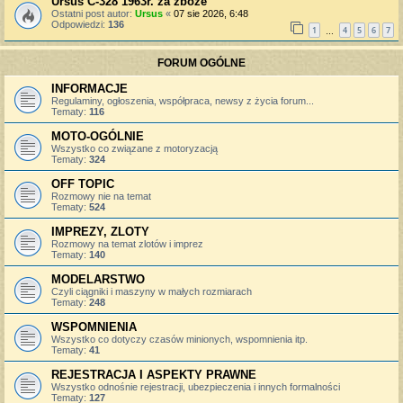
Ursus C-328 1963r. za zboże
Ostatni post autor:
Ursus
«
07 sie 2026, 6:48
Odpowiedzi:
136
1
4
5
6
7
…
FORUM OGÓLNE
INFORMACJE
Regulaminy, ogłoszenia, współpraca, newsy z życia forum...
Tematy:
116
MOTO-OGÓLNIE
Wszystko co związane z motoryzacją
Tematy:
324
OFF TOPIC
Rozmowy nie na temat
Tematy:
524
IMPREZY, ZLOTY
Rozmowy na temat zlotów i imprez
Tematy:
140
MODELARSTWO
Czyli ciągniki i maszyny w małych rozmiarach
Tematy:
248
WSPOMNIENIA
Wszystko co dotyczy czasów minionych, wspomnienia itp.
Tematy:
41
REJESTRACJA I ASPEKTY PRAWNE
Wszystko odnośnie rejestracji, ubezpieczenia i innych formalności
Tematy:
127