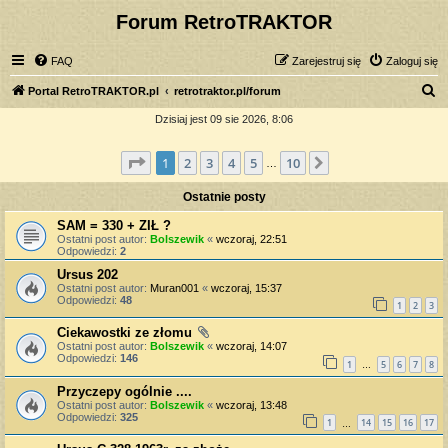
Forum RetroTRAKTOR
FAQ
Zarejestruj się
Zaloguj się
S
Portal RetroTRAKTOR.pl
retrotraktor.pl/forum
z
Dzisiaj jest 09 sie 2026, 8:06
u
Strona
1
z
10
1
2
3
4
5
10
Następna
k
…
a
Ostatnie posty
j
SAM = 330 + ZIŁ ?
Ostatni post autor:
Bolszewik
«
wczoraj, 22:51
Odpowiedzi:
2
Ursus 202
Ostatni post autor:
Muran001
«
wczoraj, 15:37
Odpowiedzi:
48
1
2
3
Ciekawostki ze złomu
Ostatni post autor:
Bolszewik
«
wczoraj, 14:07
Odpowiedzi:
146
1
5
6
7
8
…
Przyczepy ogólnie ....
Ostatni post autor:
Bolszewik
«
wczoraj, 13:48
Odpowiedzi:
325
1
14
15
16
17
…