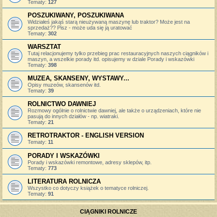
Tematy:
127
POSZUKIWANY, POSZUKIWANA
Widziałeś jakąś starą nieużywaną maszynę lub traktor? Może jest na
sprzedaż?? Pisz - może uda się ją uratować
Tematy:
302
WARSZTAT
Tutaj relacjonujemy tylko przebieg prac restauracyjnych naszych ciągników i
maszyn, a wszelkie porady itd. opisujemy w dziale Porady i wskazówki
Tematy:
398
MUZEA, SKANSENY, WYSTAWY...
Opisy muzeów, skansenów itd.
Tematy:
39
ROLNICTWO DAWNIEJ
Rozmowy ogólnie o rolnictwie dawniej, ale także o urządzeniach, które nie
pasują do innych działów - np. wiatraki.
Tematy:
21
RETROTRAKTOR - ENGLISH VERSION
Tematy:
11
PORADY I WSKAZÓWKI
Porady i wskazówki remontowe, adresy sklepów, itp.
Tematy:
773
LITERATURA ROLNICZA
Wszystko co dotyczy książek o tematyce rolniczej.
Tematy:
91
CIĄGNIKI ROLNICZE