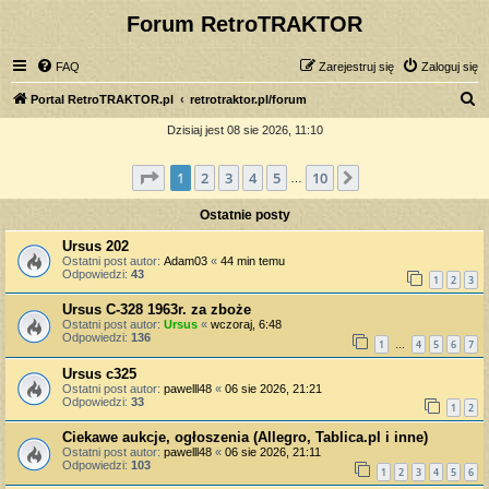
Forum RetroTRAKTOR
FAQ
Zarejestruj się
Zaloguj się
S
Portal RetroTRAKTOR.pl
retrotraktor.pl/forum
z
Dzisiaj jest 08 sie 2026, 11:10
u
Strona
1
z
10
1
2
3
4
5
10
Następna
k
…
a
Ostatnie posty
j
Ursus 202
Ostatni post autor:
Adam03
«
44 min temu
Odpowiedzi:
43
1
2
3
Ursus C-328 1963r. za zboże
Ostatni post autor:
Ursus
«
wczoraj, 6:48
Odpowiedzi:
136
1
4
5
6
7
…
Ursus c325
Ostatni post autor:
pawelll48
«
06 sie 2026, 21:21
Odpowiedzi:
33
1
2
Ciekawe aukcje, ogłoszenia (Allegro, Tablica.pl i inne)
Ostatni post autor:
pawelll48
«
06 sie 2026, 21:11
Odpowiedzi:
103
1
2
3
4
5
6