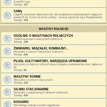
Czyli RS i inne
Tematy:
127
SAMy
Ciągniki wykonane własnoręcznie, ale na głównych podzespołach mających
ponad 25 lat. Forum na okres próbny - proszę zapoznać się z Regulaminem.
Tematy:
326
MASZYNY ROLNICZE
OGÓLNIE O MASZYNACH ROLNICZYCH
Ogólne dyskusje o maszynach rolniczych
Tematy:
198
ŻNIWIARKI, WIĄZAŁKI, KOMBAJNY...
Wszystko o starych maszynach żniwnych ...
Tematy:
105
PŁUGI, KULTYWATORY, NARZĘDZIA UPRAWOWE
Wszystko co dotyczy różnych starych pługów, kultywatorów, bron, głęboszy
itd.
Tematy:
82
MASZYNY KONNE
Wszystko o konnych maszynach
Tematy:
104
SILNIKI STACJONARNE
Wszystko o stacjonarnych silnikach rolniczych
Tematy:
435
KOSIARKI
Wszelkiego rodzaju kosiarki ciągnikowe