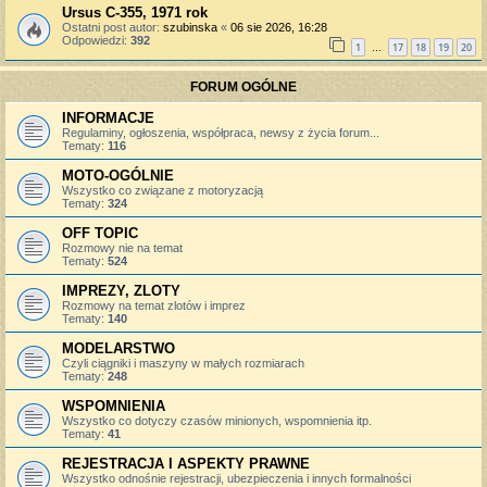
Ursus C-355, 1971 rok
Ostatni post autor:
szubinska
«
06 sie 2026, 16:28
Odpowiedzi:
392
1
17
18
19
20
…
FORUM OGÓLNE
INFORMACJE
Regulaminy, ogłoszenia, współpraca, newsy z życia forum...
Tematy:
116
MOTO-OGÓLNIE
Wszystko co związane z motoryzacją
Tematy:
324
OFF TOPIC
Rozmowy nie na temat
Tematy:
524
IMPREZY, ZLOTY
Rozmowy na temat zlotów i imprez
Tematy:
140
MODELARSTWO
Czyli ciągniki i maszyny w małych rozmiarach
Tematy:
248
WSPOMNIENIA
Wszystko co dotyczy czasów minionych, wspomnienia itp.
Tematy:
41
REJESTRACJA I ASPEKTY PRAWNE
Wszystko odnośnie rejestracji, ubezpieczenia i innych formalności