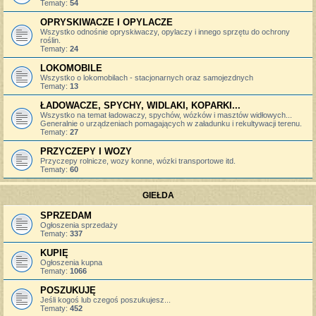
Tematy:
54
OPRYSKIWACZE I OPYLACZE
Wszystko odnośnie opryskiwaczy, opylaczy i innego sprzętu do ochrony
roślin.
Tematy:
24
LOKOMOBILE
Wszystko o lokomobilach - stacjonarnych oraz samojezdnych
Tematy:
13
ŁADOWACZE, SPYCHY, WIDLAKI, KOPARKI...
Wszystko na temat ładowaczy, spychów, wózków i masztów widłowych...
Generalnie o urządzeniach pomagających w załadunku i rekultywacji terenu.
Tematy:
27
PRZYCZEPY I WOZY
Przyczepy rolnicze, wozy konne, wózki transportowe itd.
Tematy:
60
GIEŁDA
SPRZEDAM
Ogłoszenia sprzedaży
Tematy:
337
KUPIĘ
Ogłoszenia kupna
Tematy:
1066
POSZUKUJĘ
Jeśli kogoś lub czegoś poszukujesz...
Tematy:
452