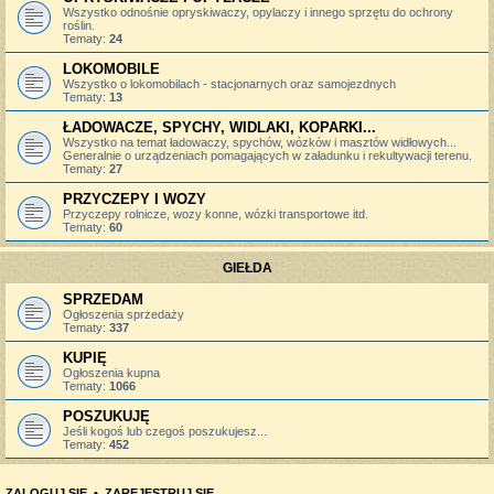
Wszystko odnośnie opryskiwaczy, opylaczy i innego sprzętu do ochrony
roślin.
Tematy:
24
LOKOMOBILE
Wszystko o lokomobilach - stacjonarnych oraz samojezdnych
Tematy:
13
ŁADOWACZE, SPYCHY, WIDLAKI, KOPARKI...
Wszystko na temat ładowaczy, spychów, wózków i masztów widłowych...
Generalnie o urządzeniach pomagających w załadunku i rekultywacji terenu.
Tematy:
27
PRZYCZEPY I WOZY
Przyczepy rolnicze, wozy konne, wózki transportowe itd.
Tematy:
60
GIEŁDA
SPRZEDAM
Ogłoszenia sprzedaży
Tematy:
337
KUPIĘ
Ogłoszenia kupna
Tematy:
1066
POSZUKUJĘ
Jeśli kogoś lub czegoś poszukujesz...
Tematy:
452
ZALOGUJ SIĘ
•
ZAREJESTRUJ SIĘ