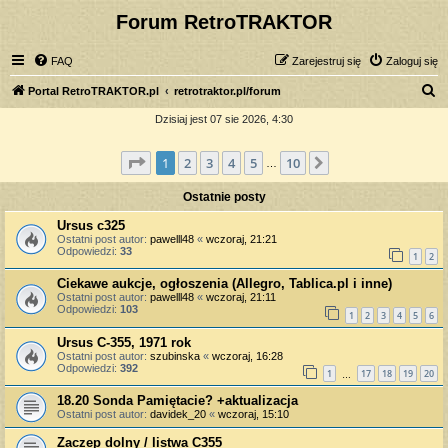
Forum RetroTRAKTOR
FAQ
Zarejestruj się
Zaloguj się
S
Portal RetroTRAKTOR.pl
retrotraktor.pl/forum
z
Dzisiaj jest 07 sie 2026, 4:30
u
Strona
1
z
10
1
2
3
4
5
10
Następna
k
…
a
Ostatnie posty
j
Ursus c325
Ostatni post autor:
pawelll48
«
wczoraj, 21:21
Odpowiedzi:
33
1
2
Ciekawe aukcje, ogłoszenia (Allegro, Tablica.pl i inne)
Ostatni post autor:
pawelll48
«
wczoraj, 21:11
Odpowiedzi:
103
1
2
3
4
5
6
Ursus C-355, 1971 rok
Ostatni post autor:
szubinska
«
wczoraj, 16:28
Odpowiedzi:
392
1
17
18
19
20
…
18.20 Sonda Pamiętacie? +aktualizacja
Ostatni post autor:
davidek_20
«
wczoraj, 15:10
Zaczep dolny / listwa C355