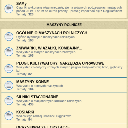
SAMy
Ciągniki wykonane własnoręcznie, ale na głównych podzespołach mających
ponad 25 lat. Forum na okres próbny - proszę zapoznać się z Regulaminem.
Tematy:
326
MASZYNY ROLNICZE
OGÓLNIE O MASZYNACH ROLNICZYCH
Ogólne dyskusje o maszynach rolniczych
Tematy:
198
ŻNIWIARKI, WIĄZAŁKI, KOMBAJNY...
Wszystko o starych maszynach żniwnych ...
Tematy:
105
PŁUGI, KULTYWATORY, NARZĘDZIA UPRAWOWE
Wszystko co dotyczy różnych starych pługów, kultywatorów, bron, głęboszy
itd.
Tematy:
82
MASZYNY KONNE
Wszystko o konnych maszynach
Tematy:
104
SILNIKI STACJONARNE
Wszystko o stacjonarnych silnikach rolniczych
Tematy:
435
KOSIARKI
Wszelkiego rodzaju kosiarki ciągnikowe
Tematy:
54
OPRYSKIWACZE I OPYLACZE