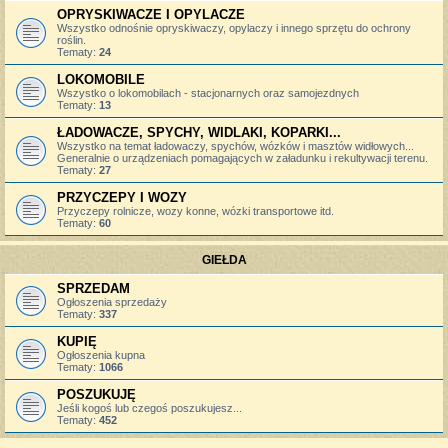
OPRYSKIWACZE I OPYLACZE
Wszystko odnośnie opryskiwaczy, opylaczy i innego sprzętu do ochrony
roślin.
Tematy:
24
LOKOMOBILE
Wszystko o lokomobilach - stacjonarnych oraz samojezdnych
Tematy:
13
ŁADOWACZE, SPYCHY, WIDLAKI, KOPARKI...
Wszystko na temat ładowaczy, spychów, wózków i masztów widłowych...
Generalnie o urządzeniach pomagających w załadunku i rekultywacji terenu.
Tematy:
27
PRZYCZEPY I WOZY
Przyczepy rolnicze, wozy konne, wózki transportowe itd.
Tematy:
60
GIEŁDA
SPRZEDAM
Ogłoszenia sprzedaży
Tematy:
337
KUPIĘ
Ogłoszenia kupna
Tematy:
1066
POSZUKUJĘ
Jeśli kogoś lub czegoś poszukujesz...
Tematy:
452