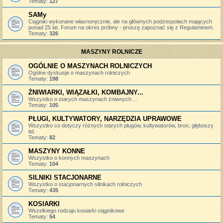
Tematy:
127
SAMy
Ciągniki wykonane własnoręcznie, ale na głównych podzespołach mających
ponad 25 lat. Forum na okres próbny - proszę zapoznać się z Regulaminem.
Tematy:
326
MASZYNY ROLNICZE
OGÓLNIE O MASZYNACH ROLNICZYCH
Ogólne dyskusje o maszynach rolniczych
Tematy:
198
ŻNIWIARKI, WIĄZAŁKI, KOMBAJNY...
Wszystko o starych maszynach żniwnych ...
Tematy:
105
PŁUGI, KULTYWATORY, NARZĘDZIA UPRAWOWE
Wszystko co dotyczy różnych starych pługów, kultywatorów, bron, głęboszy
itd.
Tematy:
82
MASZYNY KONNE
Wszystko o konnych maszynach
Tematy:
104
SILNIKI STACJONARNE
Wszystko o stacjonarnych silnikach rolniczych
Tematy:
435
KOSIARKI
Wszelkiego rodzaju kosiarki ciągnikowe
Tematy:
54