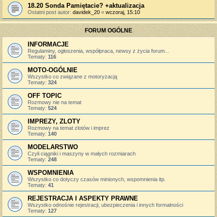
18.20 Sonda Pamiętacie? +aktualizacja
Ostatni post autor:
davidek_20
«
wczoraj, 15:10
FORUM OGÓLNE
INFORMACJE
Regulaminy, ogłoszenia, współpraca, newsy z życia forum...
Tematy:
116
MOTO-OGÓLNIE
Wszystko co związane z motoryzacją
Tematy:
324
OFF TOPIC
Rozmowy nie na temat
Tematy:
524
IMPREZY, ZLOTY
Rozmowy na temat zlotów i imprez
Tematy:
140
MODELARSTWO
Czyli ciągniki i maszyny w małych rozmiarach
Tematy:
248
WSPOMNIENIA
Wszystko co dotyczy czasów minionych, wspomnienia itp.
Tematy:
41
REJESTRACJA I ASPEKTY PRAWNE
Wszystko odnośnie rejestracji, ubezpieczenia i innych formalności
Tematy:
127