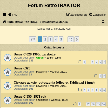
Forum RetroTRAKTOR
FAQ
Zarejestruj się
Zaloguj się
S
Portal RetroTRAKTOR.pl
retrotraktor.pl/forum
z
Dzisiaj jest 07 sie 2026, 7:08
u
Strona
1
z
10
1
2
3
4
5
10
Następna
k
…
a
Ostatnie posty
j
Ursus C-328 1963r. za zboże
Ostatni post autor:
Ursus
«
19 min temu
Odpowiedzi:
136
1
4
5
6
7
…
Ursus c325
Ostatni post autor:
pawelll48
«
wczoraj, 21:21
Odpowiedzi:
33
1
2
Ciekawe aukcje, ogłoszenia (Allegro, Tablica.pl i inne)
Ostatni post autor:
pawelll48
«
wczoraj, 21:11
Odpowiedzi:
103
1
2
3
4
5
6
Ursus C-355, 1971 rok
Ostatni post autor:
szubinska
«
wczoraj, 16:28
Odpowiedzi:
392
1
17
18
19
20
…