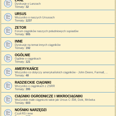
LANZ
Dyskusje o Lanzach
Tematy:
32
URSUS
Wszystko o naszych Ursusach
Tematy:
1237
ZETOR
Forum ciągników naszych południowych sąsiadów
Tematy:
905
INNE
Dyskusje na temat innych ciągników
Tematy:
192
OGÓLNIE
Ogólnie o ciągnikach
Tematy:
121
AMERYKAŃCE
Wszystko co dotyczy amerykańskich ciągników - John Deere, Farmall, ...
Tematy:
48
RADZIECKIE CIĄGNIKI
Wszystko o ciągnikach z ZSRR
Tematy:
395
CIĄGNIKI OGRODNICZE I MIKROCIĄGNIKI
Wszystkie małe ciągniczki takie jak Ursus C-308, Dzik, Mrówka
Tematy:
603
NOŚNIKI NARZĘDZI
Czyli RS i inne