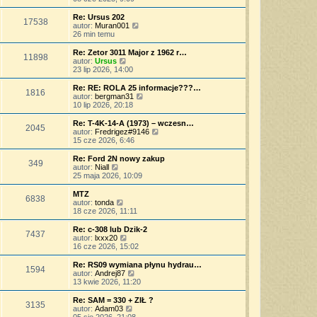
p
w
a
ś
o
s
j
w
Re: Ursus 202
s
17538
z
n
i
W
autor:
Muran001
t
y
o
e
y
26 min temu
p
w
t
ś
o
s
l
w
Re: Zetor 3011 Major z 1962 r…
s
11898
z
n
i
W
autor:
Ursus
t
y
a
e
y
23 lip 2026, 14:00
p
j
t
ś
o
n
l
w
Re: RE: ROLA 25 informacje???…
s
o
1816
n
i
W
autor:
bergman31
t
w
a
e
y
10 lip 2026, 20:18
s
j
t
ś
z
n
l
w
Re: T-4K-14-A (1973) – wczesn…
y
o
2045
n
i
W
autor:
Fredrigez#9146
p
w
a
e
y
15 cze 2026, 6:46
o
s
j
t
ś
s
z
n
l
w
Re: Ford 2N nowy zakup
t
y
o
349
n
i
W
autor:
Niall
p
w
a
e
y
25 maja 2026, 10:09
o
s
j
t
ś
s
z
n
l
w
MTZ
t
y
o
6838
n
i
W
autor:
tonda
p
w
a
e
y
18 cze 2026, 11:11
o
s
j
t
ś
s
z
n
l
w
Re: c-308 lub Dzik-2
t
y
o
7437
n
i
W
autor:
lxxx20
p
w
a
e
y
16 cze 2026, 15:02
o
s
j
t
ś
s
z
n
l
w
Re: RS09 wymiana płynu hydrau…
t
y
o
1594
n
i
W
autor:
Andrej87
p
w
a
e
y
13 kwie 2026, 11:20
o
s
j
t
ś
s
z
n
l
w
Re: SAM = 330 + ZIŁ ?
t
y
o
3135
n
i
W
autor:
Adam03
p
w
a
e
y