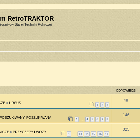
um RetroTRAKTOR
łośników Starej Techniki Rolniczej
ODPOWIEDZI
48
CZE
»
URSUS
1
2
3
146
POSZUKIWANY, POSZUKIWANA
1
4
5
6
7
8
…
325
NICZE
»
PRZYCZEPY I WOZY
1
13
14
15
16
17
…