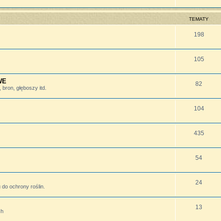
TEMATY
198
105
WE
82
bron, głęboszy itd.
104
435
54
24
do ochrony roślin.
13
ch