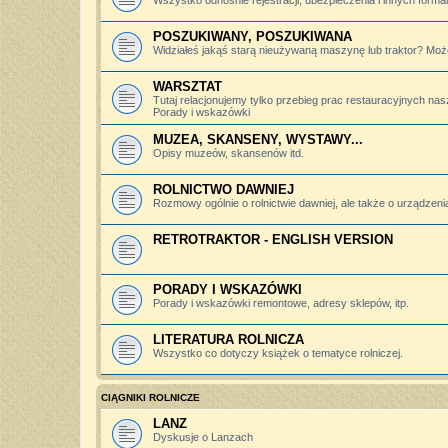
Wszystko odnośnie rejestracji, ubezpieczenia i innych forma
POSZUKIWANY, POSZUKIWANA
Widziałeś jakąś starą nieużywaną maszynę lub traktor? Może
WARSZTAT
Tutaj relacjonujemy tylko przebieg prac restauracyjnych nas
Porady i wskazówki
MUZEA, SKANSENY, WYSTAWY...
Opisy muzeów, skansenów itd.
ROLNICTWO DAWNIEJ
Rozmowy ogólnie o rolnictwie dawniej, ale także o urządzeniac
RETROTRAKTOR - ENGLISH VERSION
PORADY I WSKAZÓWKI
Porady i wskazówki remontowe, adresy sklepów, itp.
LITERATURA ROLNICZA
Wszystko co dotyczy książek o tematyce rolniczej.
CIĄGNIKI ROLNICZE
LANZ
Dyskusje o Lanzach