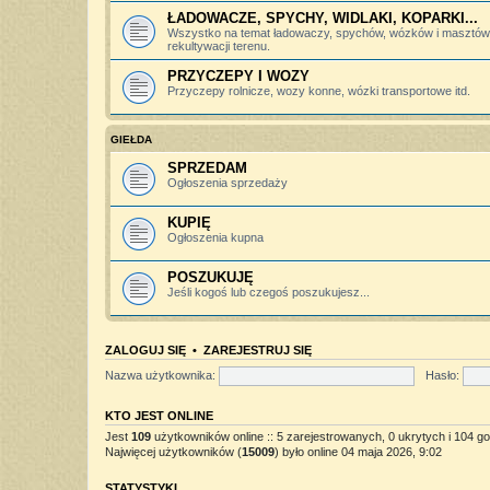
ŁADOWACZE, SPYCHY, WIDLAKI, KOPARKI...
Wszystko na temat ładowaczy, spychów, wózków i masztów 
rekultywacji terenu.
PRZYCZEPY I WOZY
Przyczepy rolnicze, wozy konne, wózki transportowe itd.
GIEŁDA
SPRZEDAM
Ogłoszenia sprzedaży
KUPIĘ
Ogłoszenia kupna
POSZUKUJĘ
Jeśli kogoś lub czegoś poszukujesz...
ZALOGUJ SIĘ
•
ZAREJESTRUJ SIĘ
Nazwa użytkownika:
Hasło:
KTO JEST ONLINE
Jest
109
użytkowników online :: 5 zarejestrowanych, 0 ukrytych i 104 go
Najwięcej użytkowników (
15009
) było online 04 maja 2026, 9:02
STATYSTYKI