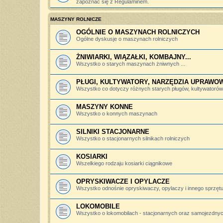
zapoznać się z Regulaminem.
MASZYNY ROLNICZE
OGÓLNIE O MASZYNACH ROLNICZYCH
Ogólne dyskusje o maszynach rolniczych
ŻNIWIARKI, WIĄZAŁKI, KOMBAJNY...
Wszystko o starych maszynach żniwnych ...
PŁUGI, KULTYWATORY, NARZĘDZIA UPRAWO
Wszystko co dotyczy różnych starych pługów, kultywatorów, 
MASZYNY KONNE
Wszystko o konnych maszynach
SILNIKI STACJONARNE
Wszystko o stacjonarnych silnikach rolniczych
KOSIARKI
Wszelkiego rodzaju kosiarki ciągnikowe
OPRYSKIWACZE I OPYLACZE
Wszystko odnośnie opryskiwaczy, opylaczy i innego sprzętu 
LOKOMOBILE
Wszystko o lokomobilach - stacjonarnych oraz samojezdny