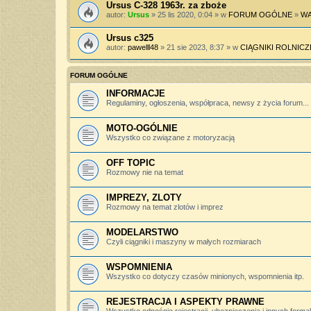
Ursus C-328 1963r. za zboże
autor:
Ursus
» 25 lis 2020, 0:04 » w
FORUM OGÓLNE
»
WA
Ursus c325
autor:
pawelll48
» 21 sie 2023, 8:37 » w
CIĄGNIKI ROLNICZ
FORUM OGÓLNE
INFORMACJE
Regulaminy, ogłoszenia, współpraca, newsy z życia forum...
MOTO-OGÓLNIE
Wszystko co związane z motoryzacją
OFF TOPIC
Rozmowy nie na temat
IMPREZY, ZLOTY
Rozmowy na temat zlotów i imprez
MODELARSTWO
Czyli ciągniki i maszyny w małych rozmiarach
WSPOMNIENIA
Wszystko co dotyczy czasów minionych, wspomnienia itp.
REJESTRACJA I ASPEKTY PRAWNE