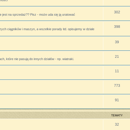
lności
302
 jest na sprzedaż?? Pisz - może uda się ją uratować
398
zych ciągników i maszyn, a wszelkie porady itd. opisujemy w dziale
39
21
h, które nie pasują do innych działów - np. wiatraki.
11
773
91
TEMATY
32