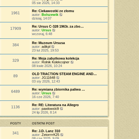
p
w
a
e
y
05 sie 2026, 14:33
o
s
j
t
ś
s
z
n
l
w
Re: Ciekawostki ze złomu
t
y
o
1961
n
i
W
autor:
Bolszewik
p
w
a
e
y
dzisiaj, 14:07
o
s
j
t
ś
s
z
n
l
w
Re: Ursus C-328 1963r. za zbo…
t
y
o
17909
n
i
W
autor:
Ursus
p
w
a
e
y
wczoraj, 6:48
o
s
j
t
ś
s
z
n
l
w
t
Re: Muzeum Ursusa
y
o
n
384
i
W
autor:
adikpl
p
w
a
e
y
23 lut 2025, 19:53
o
s
j
t
ś
s
z
n
l
w
t
Re: Moja zabytkowa kolekcja
y
o
n
329
i
W
autor:
Rolnik Kolekcojner
p
w
a
e
y
08 kwie 2026, 10:24
o
s
j
t
ś
s
z
n
l
w
t
OLD TRACTION STEAM ENGINE AND…
y
o
89
n
i
W
autor:
JG11648
p
w
a
e
y
03 sty 2026, 12:43
o
s
j
t
ś
s
z
n
l
w
t
Re: wymiana zbiornika paliwa …
y
o
6489
n
i
W
autor:
Ursus
p
w
a
e
y
16 cze 2026, 7:40
o
s
j
t
ś
s
z
n
l
w
t
Re: RE: Literatura na Allegro
y
o
1136
n
i
W
autor:
pawlowski9
p
w
a
e
y
24 lip 2026, 8:14
o
s
j
t
ś
s
z
n
l
w
t
y
o
n
i
POSTY
OSTATNI POST
p
w
a
e
o
s
j
t
Re: J.D. Lanz 310
s
341
z
n
l
W
autor:
ZetorrrrK25
t
y
o
n
y
08 cze 2025, 9:09