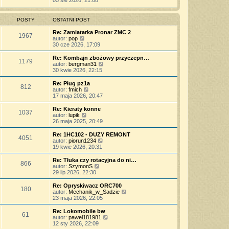
05 sie 2026, 21:08
o
s
j
t
ś
s
z
n
l
w
t
y
o
n
i
POSTY
OSTATNI POST
p
w
a
e
o
s
j
t
Re: Zamiatarka Pronar ZMC 2
s
z
1967
n
l
W
autor:
pop
t
y
o
n
y
30 cze 2026, 17:09
p
w
a
ś
o
s
j
w
Re: Kombajn zbożowy przyczepn…
s
z
1179
n
i
W
autor:
bergman31
t
y
o
e
y
30 kwie 2026, 22:15
p
w
t
ś
o
s
l
w
Re: Pług pz1a
s
z
812
n
i
W
autor:
fmich
t
y
a
e
y
17 maja 2026, 20:47
p
j
t
ś
o
n
l
w
Re: Kieraty konne
s
o
1037
n
i
W
autor:
lupik
t
w
a
e
y
26 maja 2025, 20:49
s
j
t
ś
z
n
l
w
Re: 1HC102 - DUZY REMONT
y
o
4051
n
i
W
autor:
piorun1234
p
w
a
e
y
19 kwie 2026, 20:31
o
s
j
t
ś
s
z
n
l
w
Re: Tłuka czy rotacyjna do ni…
t
y
o
866
n
i
W
autor:
SzymonS
p
w
a
e
y
29 lip 2026, 22:30
o
s
j
t
ś
s
z
n
l
w
Re: Opryskiwacz ORC700
t
y
o
180
n
i
W
autor:
Mechanik_w_Sadzie
p
w
a
e
y
23 maja 2026, 22:05
o
s
j
t
ś
s
z
n
l
w
Re: Lokomobile bw
t
y
o
61
n
i
W
autor:
pawel181981
p
w
a
e
y
12 sty 2026, 22:09
o
s
j
t