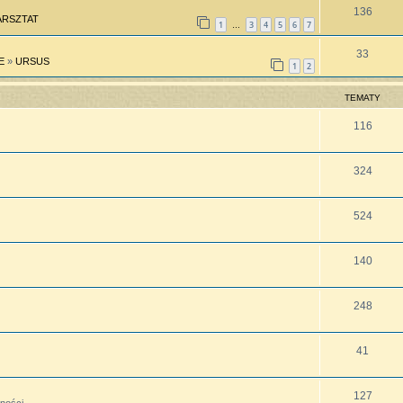
136
RSZTAT
1
3
4
5
6
7
…
33
E
»
URSUS
1
2
TEMATY
116
324
524
140
248
41
127