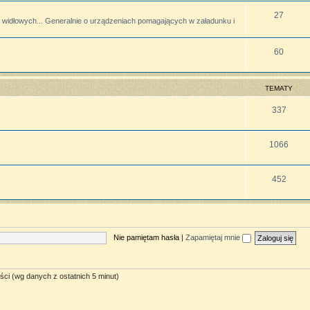
27
widłowych... Generalnie o urządzeniach pomagających w załadunku i
60
TEMATY
337
1066
452
Nie pamiętam hasła
|
Zapamiętaj mnie
ści (wg danych z ostatnich 5 minut)