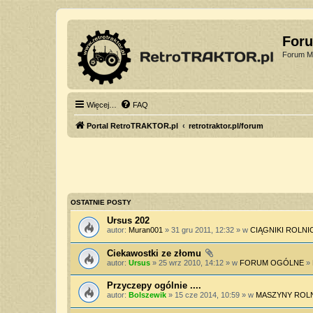
For
Forum Mi
Więcej…
FAQ
Portal RetroTRAKTOR.pl
retrotraktor.pl/forum
OSTATNIE POSTY
Ursus 202
autor:
Muran001
» 31 gru 2011, 12:32 » w
CIĄGNIKI ROLNI
Ciekawostki ze złomu
autor:
Ursus
» 25 wrz 2010, 14:12 » w
FORUM OGÓLNE
»
Przyczepy ogólnie ....
autor:
Bolszewik
» 15 cze 2014, 10:59 » w
MASZYNY ROL