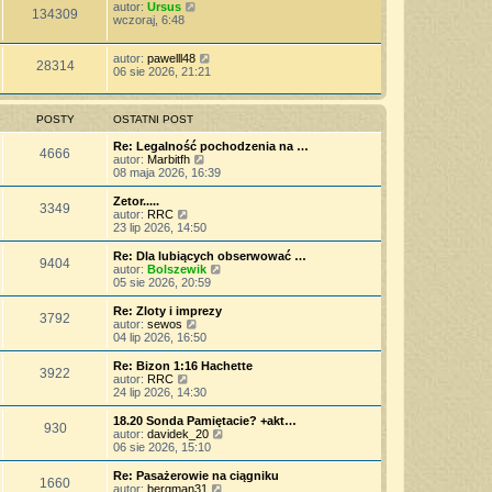
autor:
Ursus
134309
wczoraj, 6:48
autor:
pawelll48
28314
06 sie 2026, 21:21
POSTY
OSTATNI POST
Re: Legalność pochodzenia na …
4666
W
autor:
Marbitfh
y
08 maja 2026, 16:39
ś
w
Zetor.....
3349
i
W
autor:
RRC
e
y
23 lip 2026, 14:50
t
ś
l
w
Re: Dla lubiących obserwować …
9404
n
i
W
autor:
Bolszewik
a
e
y
05 sie 2026, 20:59
j
t
ś
n
l
w
Re: Zloty i imprezy
o
3792
n
i
W
autor:
sewos
w
a
e
y
04 lip 2026, 16:50
s
j
t
ś
z
n
l
w
Re: Bizon 1:16 Hachette
y
o
3922
n
i
W
autor:
RRC
p
w
a
e
y
24 lip 2026, 14:30
o
s
j
t
ś
s
z
n
l
w
18.20 Sonda Pamiętacie? +akt…
t
y
o
930
n
i
W
autor:
davidek_20
p
w
a
e
y
06 sie 2026, 15:10
o
s
j
t
ś
s
z
n
l
w
Re: Pasażerowie na ciągniku
t
y
o
1660
n
i
W
autor:
bergman31