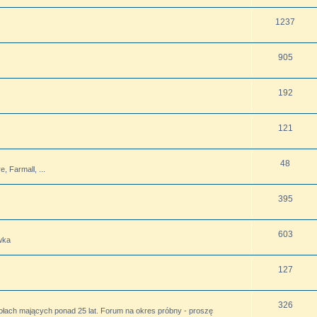
1237
905
192
121
48
 Farmall, ...
395
603
wka
127
326
ołach mających ponad 25 lat. Forum na okres próbny - proszę