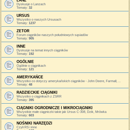
LANZ
Dyskusje o Lanzach
Tematy:
32
URSUS
Wszystko o naszych Ursusach
Tematy:
1237
ZETOR
Forum ciągników naszych południowych sąsiadów
Tematy:
905
INNE
Dyskusje na temat innych ciągników
Tematy:
192
OGÓLNIE
Ogólnie o ciągnikach
Tematy:
121
AMERYKAŃCE
Wszystko co dotyczy amerykańskich ciągników - John Deere, Farmall, ...
Tematy:
48
RADZIECKIE CIĄGNIKI
Wszystko o ciągnikach z ZSRR
Tematy:
395
CIĄGNIKI OGRODNICZE I MIKROCIĄGNIKI
Wszystkie małe ciągniczki takie jak Ursus C-308, Dzik, Mrówka
Tematy:
603
NOŚNIKI NARZĘDZI
Czyli RS i inne