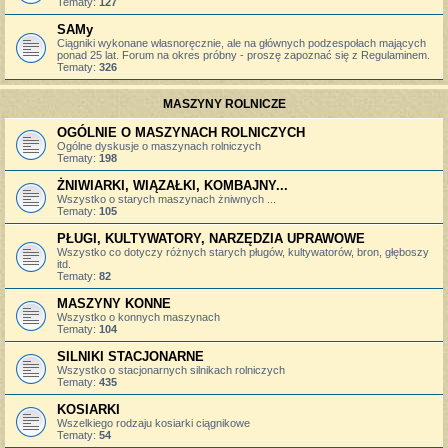
Tematy:
127
SAMy
Ciągniki wykonane własnoręcznie, ale na głównych podzespołach mających
ponad 25 lat. Forum na okres próbny - proszę zapoznać się z Regulaminem.
Tematy:
326
MASZYNY ROLNICZE
OGÓLNIE O MASZYNACH ROLNICZYCH
Ogólne dyskusje o maszynach rolniczych
Tematy:
198
ŻNIWIARKI, WIĄZAŁKI, KOMBAJNY...
Wszystko o starych maszynach żniwnych ...
Tematy:
105
PŁUGI, KULTYWATORY, NARZĘDZIA UPRAWOWE
Wszystko co dotyczy różnych starych pługów, kultywatorów, bron, głęboszy
itd.
Tematy:
82
MASZYNY KONNE
Wszystko o konnych maszynach
Tematy:
104
SILNIKI STACJONARNE
Wszystko o stacjonarnych silnikach rolniczych
Tematy:
435
KOSIARKI
Wszelkiego rodzaju kosiarki ciągnikowe
Tematy:
54