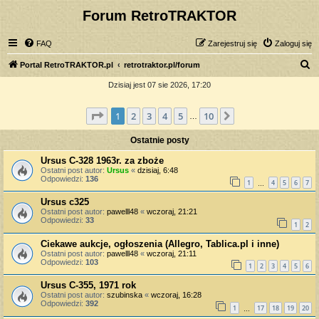
Forum RetroTRAKTOR
FAQ
Zarejestruj się
Zaloguj się
S
Portal RetroTRAKTOR.pl
retrotraktor.pl/forum
z
Dzisiaj jest 07 sie 2026, 17:20
u
Strona
1
z
10
1
2
3
4
5
10
Następna
k
…
a
Ostatnie posty
j
Ursus C-328 1963r. za zboże
Ostatni post autor:
Ursus
«
dzisiaj, 6:48
Odpowiedzi:
136
1
4
5
6
7
…
Ursus c325
Ostatni post autor:
pawelll48
«
wczoraj, 21:21
Odpowiedzi:
33
1
2
Ciekawe aukcje, ogłoszenia (Allegro, Tablica.pl i inne)
Ostatni post autor:
pawelll48
«
wczoraj, 21:11
Odpowiedzi:
103
1
2
3
4
5
6
Ursus C-355, 1971 rok
Ostatni post autor:
szubinska
«
wczoraj, 16:28
Odpowiedzi:
392
1
17
18
19
20
…