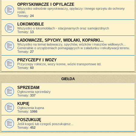
OPRYSKIWACZE I OPYLACZE
Wszystko odnośnie opryskiwaczy, opylaczy i innego sprzętu do ochrony
roślin.
Tematy:
24
LOKOMOBILE
Wszystko o lokomobilach - stacjonarnych oraz samojezdnych
Tematy:
13
ŁADOWACZE, SPYCHY, WIDLAKI, KOPARKI...
Wszystko na temat ładowaczy, spychów, wózków i masztów widłowych...
Generalnie o urządzeniach pomagających w załadunku i rekultywacji terenu.
Tematy:
27
PRZYCZEPY I WOZY
Przyczepy rolnicze, wozy konne, wózki transportowe itd.
Tematy:
60
GIEŁDA
SPRZEDAM
Ogłoszenia sprzedaży
Tematy:
337
KUPIĘ
Ogłoszenia kupna
Tematy:
1066
POSZUKUJĘ
Jeśli kogoś lub czegoś poszukujesz...
Tematy:
452