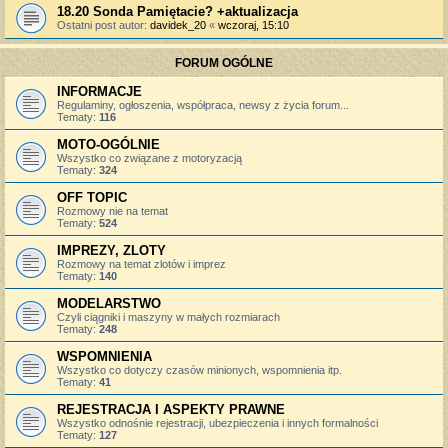
18.20 Sonda Pamiętacie? +aktualizacja
Ostatni post autor:
davidek_20
«
wczoraj, 15:10
FORUM OGÓLNE
INFORMACJE
Regulaminy, ogłoszenia, współpraca, newsy z życia forum...
Tematy:
116
MOTO-OGÓLNIE
Wszystko co związane z motoryzacją
Tematy:
324
OFF TOPIC
Rozmowy nie na temat
Tematy:
524
IMPREZY, ZLOTY
Rozmowy na temat zlotów i imprez
Tematy:
140
MODELARSTWO
Czyli ciągniki i maszyny w małych rozmiarach
Tematy:
248
WSPOMNIENIA
Wszystko co dotyczy czasów minionych, wspomnienia itp.
Tematy:
41
REJESTRACJA I ASPEKTY PRAWNE
Wszystko odnośnie rejestracji, ubezpieczenia i innych formalności
Tematy:
127