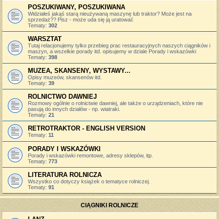
POSZUKIWANY, POSZUKIWANA
Widziałeś jakąś starą nieużywaną maszynę lub traktor? Może jest na
sprzedaż?? Pisz - może uda się ją uratować
Tematy:
302
WARSZTAT
Tutaj relacjonujemy tylko przebieg prac restauracyjnych naszych ciągników i
maszyn, a wszelkie porady itd. opisujemy w dziale Porady i wskazówki
Tematy:
398
MUZEA, SKANSENY, WYSTAWY...
Opisy muzeów, skansenów itd.
Tematy:
39
ROLNICTWO DAWNIEJ
Rozmowy ogólnie o rolnictwie dawniej, ale także o urządzeniach, które nie
pasują do innych działów - np. wiatraki.
Tematy:
21
RETROTRAKTOR - ENGLISH VERSION
Tematy:
11
PORADY I WSKAZÓWKI
Porady i wskazówki remontowe, adresy sklepów, itp.
Tematy:
773
LITERATURA ROLNICZA
Wszystko co dotyczy książek o tematyce rolniczej.
Tematy:
91
CIĄGNIKI ROLNICZE