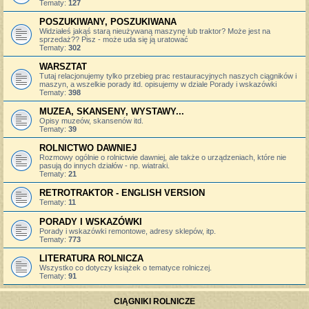
Tematy:
127
POSZUKIWANY, POSZUKIWANA
Widziałeś jakąś starą nieużywaną maszynę lub traktor? Może jest na
sprzedaż?? Pisz - może uda się ją uratować
Tematy:
302
WARSZTAT
Tutaj relacjonujemy tylko przebieg prac restauracyjnych naszych ciągników i
maszyn, a wszelkie porady itd. opisujemy w dziale Porady i wskazówki
Tematy:
398
MUZEA, SKANSENY, WYSTAWY...
Opisy muzeów, skansenów itd.
Tematy:
39
ROLNICTWO DAWNIEJ
Rozmowy ogólnie o rolnictwie dawniej, ale także o urządzeniach, które nie
pasują do innych działów - np. wiatraki.
Tematy:
21
RETROTRAKTOR - ENGLISH VERSION
Tematy:
11
PORADY I WSKAZÓWKI
Porady i wskazówki remontowe, adresy sklepów, itp.
Tematy:
773
LITERATURA ROLNICZA
Wszystko co dotyczy książek o tematyce rolniczej.
Tematy:
91
CIĄGNIKI ROLNICZE