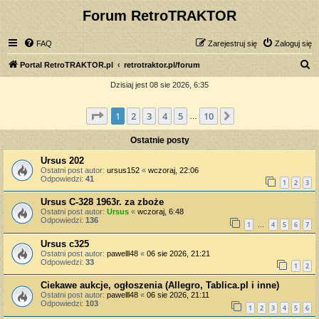
Forum RetroTRAKTOR
FAQ
Zarejestruj się
Zaloguj się
S
Portal RetroTRAKTOR.pl
retrotraktor.pl/forum
z
Dzisiaj jest 08 sie 2026, 6:35
u
Strona
1
z
10
1
2
3
4
5
10
Następna
k
…
a
Ostatnie posty
j
Ursus 202
Ostatni post autor:
ursus152
«
wczoraj, 22:06
Odpowiedzi:
41
1
2
3
Ursus C-328 1963r. za zboże
Ostatni post autor:
Ursus
«
wczoraj, 6:48
Odpowiedzi:
136
1
4
5
6
7
…
Ursus c325
Ostatni post autor:
pawelll48
«
06 sie 2026, 21:21
Odpowiedzi:
33
1
2
Ciekawe aukcje, ogłoszenia (Allegro, Tablica.pl i inne)
Ostatni post autor:
pawelll48
«
06 sie 2026, 21:11
Odpowiedzi:
103
1
2
3
4
5
6