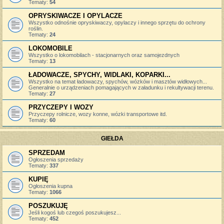
Tematy:
54
OPRYSKIWACZE I OPYLACZE
Wszystko odnośnie opryskiwaczy, opylaczy i innego sprzętu do ochrony
roślin.
Tematy:
24
LOKOMOBILE
Wszystko o lokomobilach - stacjonarnych oraz samojezdnych
Tematy:
13
ŁADOWACZE, SPYCHY, WIDLAKI, KOPARKI...
Wszystko na temat ładowaczy, spychów, wózków i masztów widłowych...
Generalnie o urządzeniach pomagających w załadunku i rekultywacji terenu.
Tematy:
27
PRZYCZEPY I WOZY
Przyczepy rolnicze, wozy konne, wózki transportowe itd.
Tematy:
60
GIEŁDA
SPRZEDAM
Ogłoszenia sprzedaży
Tematy:
337
KUPIĘ
Ogłoszenia kupna
Tematy:
1066
POSZUKUJĘ
Jeśli kogoś lub czegoś poszukujesz...
Tematy:
452