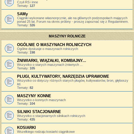
Czyli RS i inne
Tematy:
127
SAMy
Ciągniki wykonane własnoręcznie, ale na głównych podzespołach mających
ponad 25 lat. Forum na okres próbny - proszę zapoznać się z Regulaminem.
Tematy:
326
MASZYNY ROLNICZE
OGÓLNIE O MASZYNACH ROLNICZYCH
Ogólne dyskusje o maszynach rolniczych
Tematy:
198
ŻNIWIARKI, WIĄZAŁKI, KOMBAJNY...
Wszystko o starych maszynach żniwnych ...
Tematy:
105
PŁUGI, KULTYWATORY, NARZĘDZIA UPRAWOWE
Wszystko co dotyczy różnych starych pługów, kultywatorów, bron, głęboszy
itd.
Tematy:
82
MASZYNY KONNE
Wszystko o konnych maszynach
Tematy:
104
SILNIKI STACJONARNE
Wszystko o stacjonarnych silnikach rolniczych
Tematy:
435
KOSIARKI
Wszelkiego rodzaju kosiarki ciągnikowe