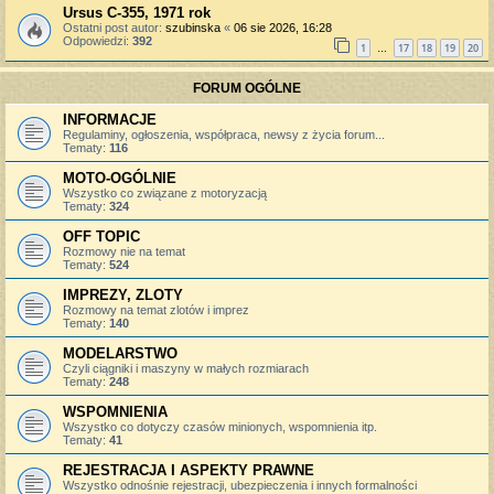
Ursus C-355, 1971 rok
Ostatni post autor:
szubinska
«
06 sie 2026, 16:28
Odpowiedzi:
392
1
17
18
19
20
…
FORUM OGÓLNE
INFORMACJE
Regulaminy, ogłoszenia, współpraca, newsy z życia forum...
Tematy:
116
MOTO-OGÓLNIE
Wszystko co związane z motoryzacją
Tematy:
324
OFF TOPIC
Rozmowy nie na temat
Tematy:
524
IMPREZY, ZLOTY
Rozmowy na temat zlotów i imprez
Tematy:
140
MODELARSTWO
Czyli ciągniki i maszyny w małych rozmiarach
Tematy:
248
WSPOMNIENIA
Wszystko co dotyczy czasów minionych, wspomnienia itp.
Tematy:
41
REJESTRACJA I ASPEKTY PRAWNE
Wszystko odnośnie rejestracji, ubezpieczenia i innych formalności