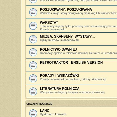
Wszystko odnośnie rejestracji, ubezpieczenia i innych forma
POSZUKIWANY, POSZUKIWANA
Widziałeś jakąś starą nieużywaną maszynę lub traktor? Może
WARSZTAT
Tutaj relacjonujemy tylko przebieg prac restauracyjnych nas
Porady i wskazówki
MUZEA, SKANSENY, WYSTAWY...
Opisy muzeów, skansenów itd.
ROLNICTWO DAWNIEJ
Rozmowy ogólnie o rolnictwie dawniej, ale także o urządzeniac
RETROTRAKTOR - ENGLISH VERSION
PORADY I WSKAZÓWKI
Porady i wskazówki remontowe, adresy sklepów, itp.
LITERATURA ROLNICZA
Wszystko co dotyczy książek o tematyce rolniczej.
CIĄGNIKI ROLNICZE
LANZ
Dyskusje o Lanzach