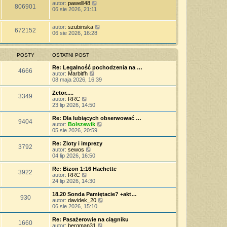
autor:
pawelll48
806901
06 sie 2026, 21:11
autor:
szubinska
672152
06 sie 2026, 16:28
POSTY
OSTATNI POST
Re: Legalność pochodzenia na …
4666
W
autor:
Marbitfh
y
08 maja 2026, 16:39
ś
w
Zetor.....
3349
i
W
autor:
RRC
e
y
23 lip 2026, 14:50
t
ś
l
w
Re: Dla lubiących obserwować …
9404
n
i
W
autor:
Bolszewik
a
e
y
05 sie 2026, 20:59
j
t
ś
n
l
w
Re: Zloty i imprezy
o
3792
n
i
W
autor:
sewos
w
a
e
y
04 lip 2026, 16:50
s
j
t
ś
z
n
l
w
Re: Bizon 1:16 Hachette
y
o
3922
n
i
W
autor:
RRC
p
w
a
e
y
24 lip 2026, 14:30
o
s
j
t
ś
s
z
n
l
w
18.20 Sonda Pamiętacie? +akt…
t
y
o
930
n
i
W
autor:
davidek_20
p
w
a
e
y
06 sie 2026, 15:10
o
s
j
t
ś
s
z
n
l
w
Re: Pasażerowie na ciągniku
t
y
o
1660
n
i
W
autor:
bergman31