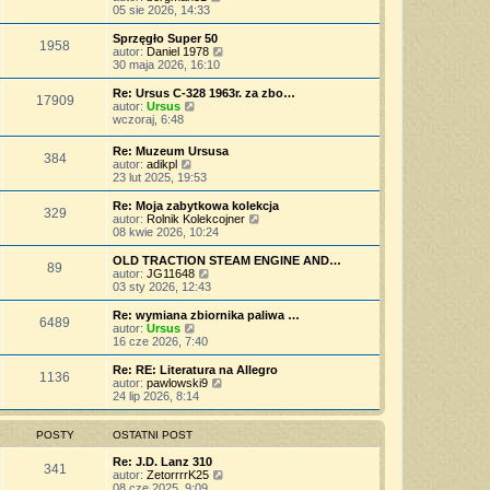
p
w
a
e
y
05 sie 2026, 14:33
o
s
j
t
ś
s
z
n
l
w
Sprzęgło Super 50
t
y
o
1958
n
i
W
autor:
Daniel 1978
p
w
a
e
y
30 maja 2026, 16:10
o
s
j
t
ś
s
z
n
l
w
Re: Ursus C-328 1963r. za zbo…
t
y
o
17909
n
i
W
autor:
Ursus
p
w
a
e
y
wczoraj, 6:48
o
s
j
t
ś
s
z
n
l
w
t
Re: Muzeum Ursusa
y
o
n
384
i
W
autor:
adikpl
p
w
a
e
y
23 lut 2025, 19:53
o
s
j
t
ś
s
z
n
l
w
t
Re: Moja zabytkowa kolekcja
y
o
n
329
i
W
autor:
Rolnik Kolekcojner
p
w
a
e
y
08 kwie 2026, 10:24
o
s
j
t
ś
s
z
n
l
w
t
OLD TRACTION STEAM ENGINE AND…
y
o
89
n
i
W
autor:
JG11648
p
w
a
e
y
03 sty 2026, 12:43
o
s
j
t
ś
s
z
n
l
w
t
Re: wymiana zbiornika paliwa …
y
o
6489
n
i
W
autor:
Ursus
p
w
a
e
y
16 cze 2026, 7:40
o
s
j
t
ś
s
z
n
l
w
t
Re: RE: Literatura na Allegro
y
o
1136
n
i
W
autor:
pawlowski9
p
w
a
e
y
24 lip 2026, 8:14
o
s
j
t
ś
s
z
n
l
w
t
y
o
n
i
POSTY
OSTATNI POST
p
w
a
e
o
s
j
t
Re: J.D. Lanz 310
s
341
z
n
l
W
autor:
ZetorrrrK25
t
y
o
n
y
08 cze 2025, 9:09