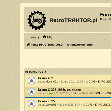
For
Forum Mi
Więcej…
FAQ
Portal RetroTRAKTOR.pl
retrotraktor.pl/forum
OSTATNIE POSTY
Ursus 202
autor:
Muran001
» 31 gru 2011, 12:32 » w
CIĄGNIKI ROLNI
Ursus C-328 1963r. za zboże
autor:
Ursus
» 25 lis 2020, 0:04 » w
FORUM OGÓLNE
»
WA
Ursus c325
autor:
pawelll48
» 21 sie 2023, 8:37 » w
CIĄGNIKI ROLNICZ