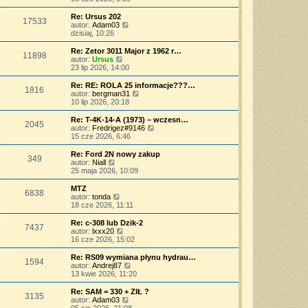
p
w
a
ś
o
s
j
w
Re: Ursus 202
s
17533
z
n
i
W
autor:
Adam03
t
y
o
e
y
dzisiaj, 10:26
p
w
t
ś
o
s
l
w
Re: Zetor 3011 Major z 1962 r…
s
11898
z
n
i
W
autor:
Ursus
t
y
a
e
y
23 lip 2026, 14:00
p
j
t
ś
o
n
l
w
Re: RE: ROLA 25 informacje???…
s
o
1816
n
i
W
autor:
bergman31
t
w
a
e
y
10 lip 2026, 20:18
s
j
t
ś
z
n
l
w
Re: T-4K-14-A (1973) – wczesn…
y
o
2045
n
i
W
autor:
Fredrigez#9146
p
w
a
e
y
15 cze 2026, 6:46
o
s
j
t
ś
s
z
n
l
w
Re: Ford 2N nowy zakup
t
y
o
349
n
i
W
autor:
Niall
p
w
a
e
y
25 maja 2026, 10:09
o
s
j
t
ś
s
z
n
l
w
MTZ
t
y
o
6838
n
i
W
autor:
tonda
p
w
a
e
y
18 cze 2026, 11:11
o
s
j
t
ś
s
z
n
l
w
Re: c-308 lub Dzik-2
t
y
o
7437
n
i
W
autor:
lxxx20
p
w
a
e
y
16 cze 2026, 15:02
o
s
j
t
ś
s
z
n
l
w
Re: RS09 wymiana płynu hydrau…
t
y
o
1594
n
i
W
autor:
Andrej87
p
w
a
e
y
13 kwie 2026, 11:20
o
s
j
t
ś
s
z
n
l
w
Re: SAM = 330 + ZIŁ ?
t
y
o
3135
n
i
W
autor:
Adam03
p
w
a
e
y