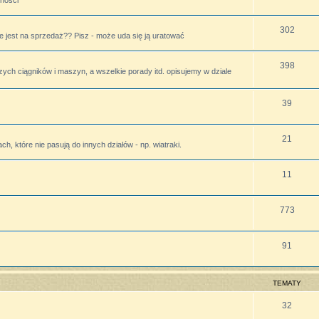
lności
302
 jest na sprzedaż?? Pisz - może uda się ją uratować
398
zych ciągników i maszyn, a wszelkie porady itd. opisujemy w dziale
39
21
h, które nie pasują do innych działów - np. wiatraki.
11
773
91
TEMATY
32