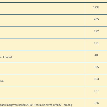
1237
905
192
121
48
 Farmall, ...
395
603
wka
127
326
ołach mających ponad 25 lat. Forum na okres próbny - proszę