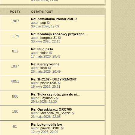
05 sie 2026, 21:08
o
s
j
t
ś
s
z
n
l
w
t
y
o
n
i
POSTY
OSTATNI POST
p
w
a
e
o
s
j
t
Re: Zamiatarka Pronar ZMC 2
s
z
1967
n
l
W
autor:
pop
t
y
o
n
y
30 cze 2026, 17:09
p
w
a
ś
o
s
j
w
Re: Kombajn zbożowy przyczepn…
s
z
1179
n
i
W
autor:
bergman31
t
y
o
e
y
30 kwie 2026, 22:15
p
w
t
ś
o
s
l
w
Re: Pług pz1a
s
z
812
n
i
W
autor:
fmich
t
y
a
e
y
17 maja 2026, 20:47
p
j
t
ś
o
n
l
w
Re: Kieraty konne
s
o
1037
n
i
W
autor:
lupik
t
w
a
e
y
26 maja 2025, 20:49
s
j
t
ś
z
n
l
w
Re: 1HC102 - DUZY REMONT
y
o
4051
n
i
W
autor:
piorun1234
p
w
a
e
y
19 kwie 2026, 20:31
o
s
j
t
ś
s
z
n
l
w
Re: Tłuka czy rotacyjna do ni…
t
y
o
866
n
i
W
autor:
SzymonS
p
w
a
e
y
29 lip 2026, 22:30
o
s
j
t
ś
s
z
n
l
w
Re: Opryskiwacz ORC700
t
y
o
180
n
i
W
autor:
Mechanik_w_Sadzie
p
w
a
e
y
23 maja 2026, 22:05
o
s
j
t
ś
s
z
n
l
w
Re: Lokomobile bw
t
y
o
61
n
i
W
autor:
pawel181981
p
w
a
e
y
12 sty 2026, 22:09
o
s
j
t