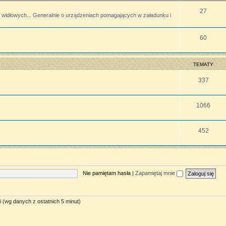
27
widłowych... Generalnie o urządzeniach pomagających w załadunku i
60
TEMATY
337
1066
452
Nie pamiętam hasła
|
Zapamiętaj mnie
i (wg danych z ostatnich 5 minut)