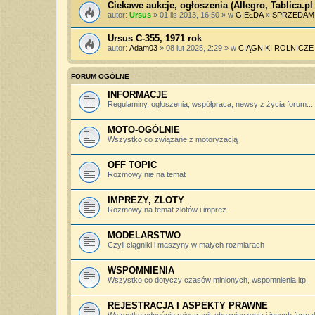
Ciekawe aukcje, ogłoszenia (Allegro, Tablica.pl 
autor:
Ursus
» 01 lis 2013, 16:50 » w
GIEŁDA
»
SPRZEDAM
Ursus C-355, 1971 rok
autor:
Adam03
» 08 lut 2025, 2:29 » w
CIĄGNIKI ROLNICZE
FORUM OGÓLNE
INFORMACJE
Regulaminy, ogłoszenia, współpraca, newsy z życia forum...
MOTO-OGÓLNIE
Wszystko co związane z motoryzacją
OFF TOPIC
Rozmowy nie na temat
IMPREZY, ZLOTY
Rozmowy na temat zlotów i imprez
MODELARSTWO
Czyli ciągniki i maszyny w małych rozmiarach
WSPOMNIENIA
Wszystko co dotyczy czasów minionych, wspomnienia itp.
REJESTRACJA I ASPEKTY PRAWNE