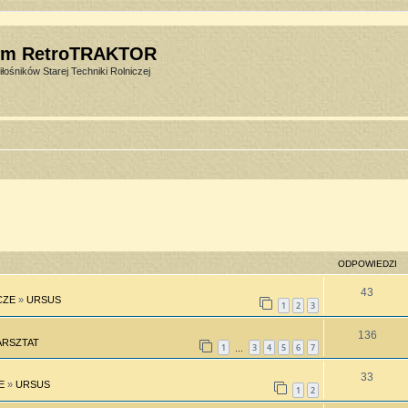
um RetroTRAKTOR
łośników Starej Techniki Rolniczej
ODPOWIEDZI
43
CZE
»
URSUS
1
2
3
136
RSZTAT
1
3
4
5
6
7
…
33
E
»
URSUS
1
2