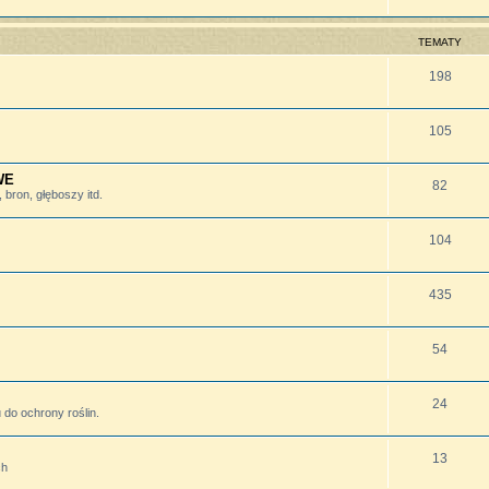
TEMATY
198
105
WE
82
bron, głęboszy itd.
104
435
54
24
do ochrony roślin.
13
ch