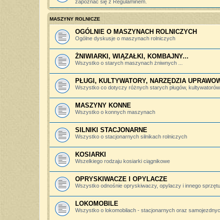
zapoznać się z Regulaminem.
MASZYNY ROLNICZE
OGÓLNIE O MASZYNACH ROLNICZYCH
Ogólne dyskusje o maszynach rolniczych
ŻNIWIARKI, WIĄZAŁKI, KOMBAJNY...
Wszystko o starych maszynach żniwnych ...
PŁUGI, KULTYWATORY, NARZĘDZIA UPRAWO
Wszystko co dotyczy różnych starych pługów, kultywatorów, 
MASZYNY KONNE
Wszystko o konnych maszynach
SILNIKI STACJONARNE
Wszystko o stacjonarnych silnikach rolniczych
KOSIARKI
Wszelkiego rodzaju kosiarki ciągnikowe
OPRYSKIWACZE I OPYLACZE
Wszystko odnośnie opryskiwaczy, opylaczy i innego sprzętu 
LOKOMOBILE
Wszystko o lokomobilach - stacjonarnych oraz samojezdny