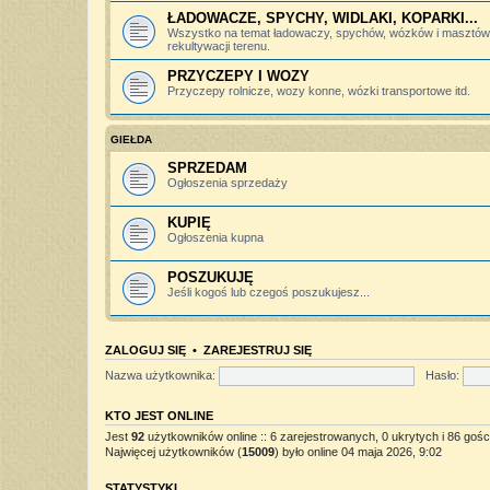
ŁADOWACZE, SPYCHY, WIDLAKI, KOPARKI...
Wszystko na temat ładowaczy, spychów, wózków i masztów 
rekultywacji terenu.
PRZYCZEPY I WOZY
Przyczepy rolnicze, wozy konne, wózki transportowe itd.
GIEŁDA
SPRZEDAM
Ogłoszenia sprzedaży
KUPIĘ
Ogłoszenia kupna
POSZUKUJĘ
Jeśli kogoś lub czegoś poszukujesz...
ZALOGUJ SIĘ
•
ZAREJESTRUJ SIĘ
Nazwa użytkownika:
Hasło:
KTO JEST ONLINE
Jest
92
użytkowników online :: 6 zarejestrowanych, 0 ukrytych i 86 gośc
Najwięcej użytkowników (
15009
) było online 04 maja 2026, 9:02
STATYSTYKI