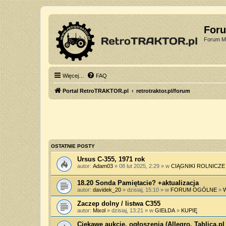
For
Forum Mi
Więcej…
FAQ
Portal RetroTRAKTOR.pl
retrotraktor.pl/forum
OSTATNIE POSTY
Ursus C-355, 1971 rok
autor:
Adam03
» 08 lut 2025, 2:29 » w
CIĄGNIKI ROLNICZE
18.20 Sonda Pamiętacie? +aktualizacja
autor:
davidek_20
» dzisiaj, 15:10 » w
FORUM OGÓLNE
»
Zaczep dolny / listwa C355
autor:
Mixol
» dzisiaj, 13:21 » w
GIEŁDA
»
KUPIĘ
Ciekawe aukcje, ogłoszenia (Allegro, Tablica.pl 