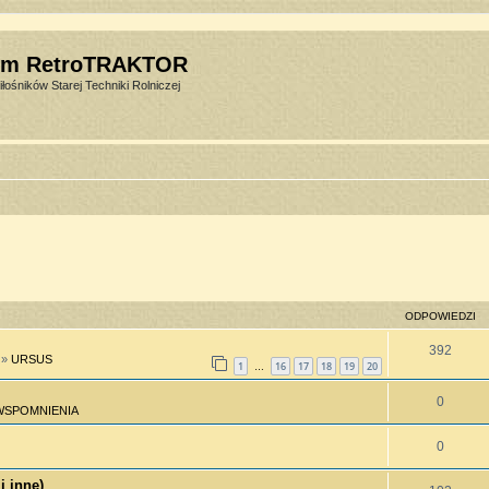
um RetroTRAKTOR
łośników Starej Techniki Rolniczej
ODPOWIEDZI
392
»
URSUS
1
16
17
18
19
20
…
0
WSPOMNIENIA
0
i inne)