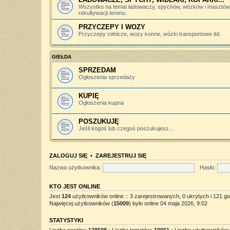
Wszystko na temat ładowaczy, spychów, wózków i masztów 
rekultywacji terenu.
PRZYCZEPY I WOZY
Przyczepy rolnicze, wozy konne, wózki transportowe itd.
GIEŁDA
SPRZEDAM
Ogłoszenia sprzedaży
KUPIĘ
Ogłoszenia kupna
POSZUKUJĘ
Jeśli kogoś lub czegoś poszukujesz...
ZALOGUJ SIĘ
•
ZAREJESTRUJ SIĘ
Nazwa użytkownika:
Hasło:
KTO JEST ONLINE
Jest
124
użytkowników online :: 3 zarejestrowanych, 0 ukrytych i 121 go
Najwięcej użytkowników (
15009
) było online 04 maja 2026, 9:02
STATYSTYKI