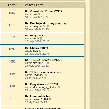
z
n
l
w
t
y
o
n
i
POSTY
OSTATNI POST
p
w
a
e
o
s
j
t
Re: Zamiatarka Pronar ZMC 2
s
z
1967
n
l
W
autor:
pop
t
y
o
n
y
30 cze 2026, 17:09
p
w
a
ś
o
s
j
w
Re: Kombajn zbożowy przyczepn…
s
z
1179
n
i
W
autor:
bergman31
t
y
o
e
y
30 kwie 2026, 22:15
p
w
t
ś
o
s
l
w
Re: Pług pz1a
s
z
812
n
i
W
autor:
fmich
t
y
a
e
y
17 maja 2026, 20:47
p
j
t
ś
o
n
l
w
Re: Kieraty konne
s
o
1037
n
i
W
autor:
lupik
t
w
a
e
y
26 maja 2025, 20:49
s
j
t
ś
z
n
l
w
Re: 1HC102 - DUZY REMONT
y
o
4051
n
i
W
autor:
piorun1234
p
w
a
e
y
19 kwie 2026, 20:31
o
s
j
t
ś
s
z
n
l
w
Re: Tłuka czy rotacyjna do ni…
t
y
o
866
n
i
W
autor:
SzymonS
p
w
a
e
y
29 lip 2026, 22:30
o
s
j
t
ś
s
z
n
l
w
Re: Opryskiwacz ORC700
t
y
o
180
n
i
W
autor:
Mechanik_w_Sadzie
p
w
a
e
y
23 maja 2026, 22:05
o
s
j
t
ś
s
z
n
l
w
Re: Lokomobile bw
t
y
o
61
n
i
W
autor:
pawel181981
p
w
a
e
y
12 sty 2026, 22:09
o
s
j
t
ś
s
z
n
l
w
Cyklop t 214/3 uszczelnianie …
t