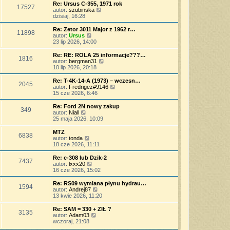
o
s
j
w
Re: Ursus C-355, 1971 rok
s
17527
z
n
i
W
autor:
szubinska
t
y
o
e
y
dzisiaj, 16:28
p
w
t
ś
o
s
l
w
Re: Zetor 3011 Major z 1962 r…
s
11898
z
n
i
W
autor:
Ursus
t
y
a
e
y
23 lip 2026, 14:00
p
j
t
ś
o
n
l
w
Re: RE: ROLA 25 informacje???…
s
o
1816
n
i
W
autor:
bergman31
t
w
a
e
y
10 lip 2026, 20:18
s
j
t
ś
z
n
l
w
Re: T-4K-14-A (1973) – wczesn…
y
o
2045
n
i
W
autor:
Fredrigez#9146
p
w
a
e
y
15 cze 2026, 6:46
o
s
j
t
ś
s
z
n
l
w
Re: Ford 2N nowy zakup
t
y
o
349
n
i
W
autor:
Niall
p
w
a
e
y
25 maja 2026, 10:09
o
s
j
t
ś
s
z
n
l
w
MTZ
t
y
o
6838
n
i
W
autor:
tonda
p
w
a
e
y
18 cze 2026, 11:11
o
s
j
t
ś
s
z
n
l
w
Re: c-308 lub Dzik-2
t
y
o
7437
n
i
W
autor:
lxxx20
p
w
a
e
y
16 cze 2026, 15:02
o
s
j
t
ś
s
z
n
l
w
Re: RS09 wymiana płynu hydrau…
t
y
o
1594
n
i
W
autor:
Andrej87
p
w
a
e
y
13 kwie 2026, 11:20
o
s
j
t
ś
s
z
n
l
w
Re: SAM = 330 + ZIŁ ?
t
y
o
3135
n
i
W
autor:
Adam03
p
w
a
e
y
wczoraj, 21:08
o
s
j
t
ś
s