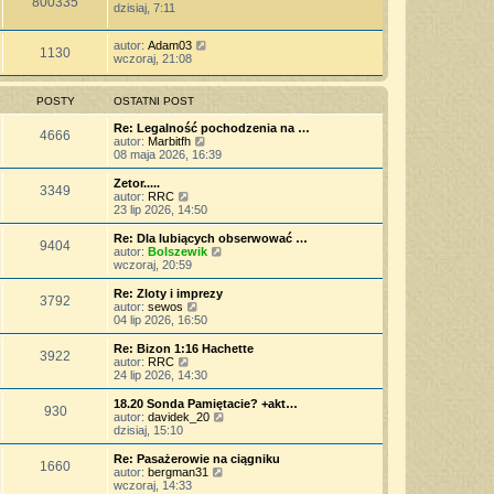
800335
dzisiaj, 7:11
autor:
Adam03
1130
wczoraj, 21:08
POSTY
OSTATNI POST
Re: Legalność pochodzenia na …
4666
W
autor:
Marbitfh
y
08 maja 2026, 16:39
ś
w
Zetor.....
3349
i
W
autor:
RRC
e
y
23 lip 2026, 14:50
t
ś
l
w
Re: Dla lubiących obserwować …
9404
n
i
W
autor:
Bolszewik
a
e
y
wczoraj, 20:59
j
t
ś
n
l
w
Re: Zloty i imprezy
o
3792
n
i
W
autor:
sewos
w
a
e
y
04 lip 2026, 16:50
s
j
t
ś
z
n
l
w
Re: Bizon 1:16 Hachette
y
o
3922
n
i
W
autor:
RRC
p
w
a
e
y
24 lip 2026, 14:30
o
s
j
t
ś
s
z
n
l
w
18.20 Sonda Pamiętacie? +akt…
t
y
o
930
n
i
W
autor:
davidek_20
p
w
a
e
y
dzisiaj, 15:10
o
s
j
t
ś
s
z
n
l
w
Re: Pasażerowie na ciągniku
t
y
o
1660
n
i
W
autor:
bergman31
p
w
a
e
y
wczoraj, 14:33
o
s
j