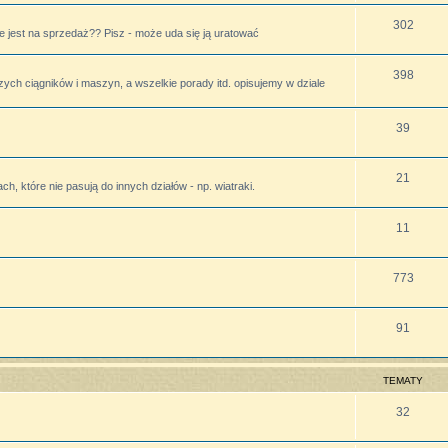
302
 jest na sprzedaż?? Pisz - może uda się ją uratować
398
zych ciągników i maszyn, a wszelkie porady itd. opisujemy w dziale
39
21
h, które nie pasują do innych działów - np. wiatraki.
11
773
91
TEMATY
32