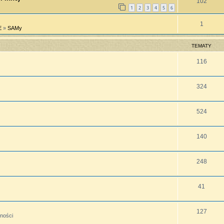
102
1
2
3
4
5
6
1
E
»
SAMy
TEMATY
116
324
524
140
248
41
127
lności