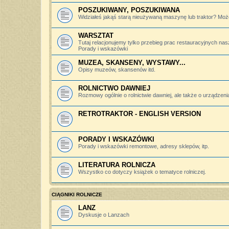
POSZUKIWANY, POSZUKIWANA
Widziałeś jakąś starą nieużywaną maszynę lub traktor? Może
WARSZTAT
Tutaj relacjonujemy tylko przebieg prac restauracyjnych nas
Porady i wskazówki
MUZEA, SKANSENY, WYSTAWY...
Opisy muzeów, skansenów itd.
ROLNICTWO DAWNIEJ
Rozmowy ogólnie o rolnictwie dawniej, ale także o urządzeniac
RETROTRAKTOR - ENGLISH VERSION
PORADY I WSKAZÓWKI
Porady i wskazówki remontowe, adresy sklepów, itp.
LITERATURA ROLNICZA
Wszystko co dotyczy książek o tematyce rolniczej.
CIĄGNIKI ROLNICZE
LANZ
Dyskusje o Lanzach