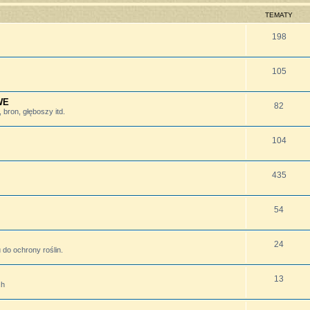
TEMATY
198
105
WE
82
bron, głęboszy itd.
104
435
54
24
do ochrony roślin.
13
ch