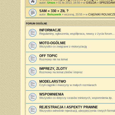
autor:
Ursus
» 01 lis 2013, 16:50 » w
GIEŁDA
»
SPRZEDAM
SAM = 330 + ZIŁ ?
autor:
Bolszewik
» wczoraj, 20:55 » w
CIĄGNIKI ROLNICZ
FORUM OGÓLNE
INFORMACJE
Regulaminy, ogłoszenia, współpraca, newsy z życia forum...
MOTO-OGÓLNIE
Wszystko co związane z motoryzacją
OFF TOPIC
Rozmowy nie na temat
IMPREZY, ZLOTY
Rozmowy na temat zlotów i imprez
MODELARSTWO
Czyli ciągniki i maszyny w małych rozmiarach
WSPOMNIENIA
Wszystko co dotyczy czasów minionych, wspomnienia itp.
REJESTRACJA I ASPEKTY PRAWNE
Wszystko odnośnie rejestracji, ubezpieczenia i innych forma