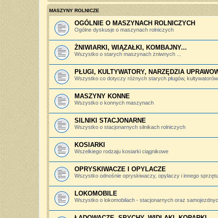
MASZYNY ROLNICZE
OGÓLNIE O MASZYNACH ROLNICZYCH
Ogólne dyskusje o maszynach rolniczych
ŻNIWIARKI, WIĄZAŁKI, KOMBAJNY...
Wszystko o starych maszynach żniwnych ...
PŁUGI, KULTYWATORY, NARZĘDZIA UPRAWO
Wszystko co dotyczy różnych starych pługów, kultywatorów, 
MASZYNY KONNE
Wszystko o konnych maszynach
SILNIKI STACJONARNE
Wszystko o stacjonarnych silnikach rolniczych
KOSIARKI
Wszelkiego rodzaju kosiarki ciągnikowe
OPRYSKIWACZE I OPYLACZE
Wszystko odnośnie opryskiwaczy, opylaczy i innego sprzętu 
LOKOMOBILE
Wszystko o lokomobilach - stacjonarnych oraz samojezdny
ŁADOWACZE, SPYCHY, WIDLAKI, KOPARKI...