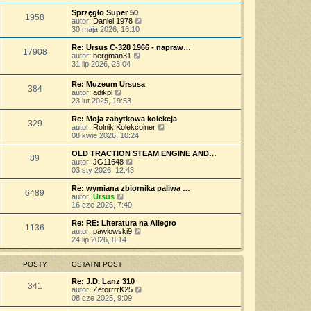
t
ś
s
z
n
l
w
Sprzęgło Super 50
t
y
o
1958
n
i
W
autor:
Daniel 1978
p
w
a
e
y
30 maja 2026, 16:10
o
s
j
t
ś
s
z
n
l
w
Re: Ursus C-328 1966 - napraw…
t
y
o
17908
n
i
W
autor:
bergman31
p
w
a
e
y
31 lip 2026, 23:04
o
s
j
t
ś
s
z
n
l
w
t
Re: Muzeum Ursusa
y
o
n
384
i
W
autor:
adikpl
p
w
a
e
y
23 lut 2025, 19:53
o
s
j
t
ś
s
z
n
l
w
t
Re: Moja zabytkowa kolekcja
y
o
n
329
i
W
autor:
Rolnik Kolekcojner
p
w
a
e
y
08 kwie 2026, 10:24
o
s
j
t
ś
s
z
n
l
w
t
OLD TRACTION STEAM ENGINE AND…
y
o
89
n
i
W
autor:
JG11648
p
w
a
e
y
03 sty 2026, 12:43
o
s
j
t
ś
s
z
n
l
w
t
Re: wymiana zbiornika paliwa …
y
o
6489
n
i
W
autor:
Ursus
p
w
a
e
y
16 cze 2026, 7:40
o
s
j
t
ś
s
z
n
l
w
t
Re: RE: Literatura na Allegro
y
o
1136
n
i
W
autor:
pawlowski9
p
w
a
e
y
24 lip 2026, 8:14
o
s
j
t
ś
s
z
n
l
w
t
y
o
n
i
POSTY
OSTATNI POST
p
w
a
e
o
s
j
t
Re: J.D. Lanz 310
s
341
z
n
l
W
autor:
ZetorrrrK25
t
y
o
n
y
08 cze 2025, 9:09
p
w
a
ś