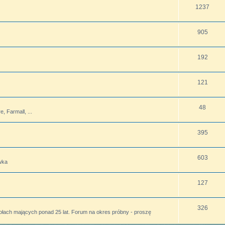
1237
905
192
121
48
 Farmall, ...
395
603
wka
127
326
ołach mających ponad 25 lat. Forum na okres próbny - proszę