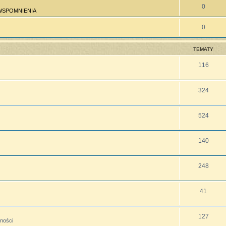
0
WSPOMNIENIA
0
TEMATY
116
324
524
140
248
41
127
lności