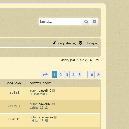
Szukaj
Wyszukiwanie z
Zarejestruj się
Zaloguj się
Dzisiaj jest 06 sie 2026, 22:16
Strona
1
z
10
1
2
3
4
5
10
Następna
…
ODSŁONY
OSTATNI POST
autor:
pawelll48
26121
55 min temu
autor:
pawelll48
800687
dzisiaj, 21:11
autor:
szubinska
664919
dzisiaj, 16:28