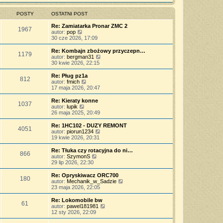
s
z
n
l
w
t
y
o
n
i
POSTY
OSTATNI POST
p
w
a
e
o
s
j
t
Re: Zamiatarka Pronar ZMC 2
s
z
1967
n
l
W
autor:
pop
t
y
o
n
y
30 cze 2026, 17:09
p
w
a
ś
o
s
j
w
Re: Kombajn zbożowy przyczepn…
s
z
1179
n
i
W
autor:
bergman31
t
y
o
e
y
30 kwie 2026, 22:15
p
w
t
ś
o
s
l
w
Re: Pług pz1a
s
z
812
n
i
W
autor:
fmich
t
y
a
e
y
17 maja 2026, 20:47
p
j
t
ś
o
n
l
w
Re: Kieraty konne
s
o
1037
n
i
W
autor:
lupik
t
w
a
e
y
26 maja 2025, 20:49
s
j
t
ś
z
n
l
w
Re: 1HC102 - DUZY REMONT
y
o
4051
n
i
W
autor:
piorun1234
p
w
a
e
y
19 kwie 2026, 20:31
o
s
j
t
ś
s
z
n
l
w
Re: Tłuka czy rotacyjna do ni…
t
y
o
866
n
i
W
autor:
SzymonS
p
w
a
e
y
29 lip 2026, 22:30
o
s
j
t
ś
s
z
n
l
w
Re: Opryskiwacz ORC700
t
y
o
180
n
i
W
autor:
Mechanik_w_Sadzie
p
w
a
e
y
23 maja 2026, 22:05
o
s
j
t
ś
s
z
n
l
w
Re: Lokomobile bw
t
y
o
61
n
i
W
autor:
pawel181981
p
w
a
e
y
12 sty 2026, 22:09
o
s
j
t
ś
s
z
n
l