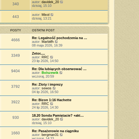
autor:
davidek_20
340
dzisiaj, 15:10
autor:
Mixol
443
dzisiaj, 13:21
POSTY
OSTATNI POST
Re: Legalność pochodzenia na …
4666
W
autor:
Marbitfh
y
08 maja 2026, 16:39
ś
w
Zetor.....
3349
i
W
autor:
RRC
e
y
23 lip 2026, 14:50
t
ś
l
w
Re: Dla lubiących obserwować …
9404
n
i
W
autor:
Bolszewik
a
e
y
wczoraj, 20:59
j
t
ś
n
l
w
Re: Zloty i imprezy
o
3792
n
i
W
autor:
sewos
w
a
e
y
04 lip 2026, 16:50
s
j
t
ś
z
n
l
w
Re: Bizon 1:16 Hachette
y
o
3922
n
i
W
autor:
RRC
p
w
a
e
y
24 lip 2026, 14:30
o
s
j
t
ś
s
z
n
l
w
18.20 Sonda Pamiętacie? +akt…
t
y
o
930
n
i
W
autor:
davidek_20
p
w
a
e
y
dzisiaj, 15:10
o
s
j
t
ś
s
z
n
l
w
Re: Pasażerowie na ciągniku
t
y
o
1660
n
i
W
autor:
bergman31
p
w
a
e
y
wczoraj, 14:33