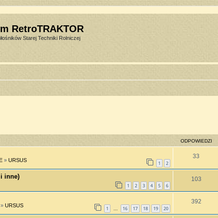
um RetroTRAKTOR
łośników Starej Techniki Rolniczej
ODPOWIEDZI
33
E
»
URSUS
1
2
i inne)
103
1
2
3
4
5
6
392
»
URSUS
1
16
17
18
19
20
…