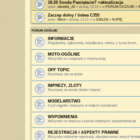
18.20 Sonda Pamiętacie? +aktualizacja
autor:
davidek_20
» dzisiaj, 15:10 » w
FORUM OGÓLNE
»
Zaczep dolny / listwa C355
autor:
Mixol
» dzisiaj, 13:21 » w
GIEŁDA
»
KUPIĘ
FORUM OGÓLNE
INFORMACJE
Regulaminy, ogłoszenia, współpraca, newsy z życia forum...
MOTO-OGÓLNIE
Wszystko co związane z motoryzacją
OFF TOPIC
Rozmowy nie na temat
IMPREZY, ZLOTY
Rozmowy na temat zlotów i imprez
MODELARSTWO
Czyli ciągniki i maszyny w małych rozmiarach
WSPOMNIENIA
Wszystko co dotyczy czasów minionych, wspomnienia itp.
REJESTRACJA I ASPEKTY PRAWNE
Wszystko odnośnie rejestracji, ubezpieczenia i innych forma