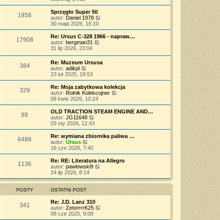
o
s
j
t
ś
s
z
n
l
w
Sprzęgło Super 50
t
y
o
1958
n
i
W
autor:
Daniel 1978
p
w
a
e
y
30 maja 2026, 16:10
o
s
j
t
ś
s
z
n
l
w
Re: Ursus C-328 1966 - napraw…
t
y
o
17908
n
i
W
autor:
bergman31
p
w
a
e
y
31 lip 2026, 23:04
o
s
j
t
ś
s
z
n
l
w
t
Re: Muzeum Ursusa
y
o
n
384
i
W
autor:
adikpl
p
w
a
e
y
23 lut 2025, 19:53
o
s
j
t
ś
s
z
n
l
w
t
Re: Moja zabytkowa kolekcja
y
o
n
329
i
W
autor:
Rolnik Kolekcojner
p
w
a
e
y
08 kwie 2026, 10:24
o
s
j
t
ś
s
z
n
l
w
t
OLD TRACTION STEAM ENGINE AND…
y
o
89
n
i
W
autor:
JG11648
p
w
a
e
y
03 sty 2026, 12:43
o
s
j
t
ś
s
z
n
l
w
t
Re: wymiana zbiornika paliwa …
y
o
6489
n
i
W
autor:
Ursus
p
w
a
e
y
16 cze 2026, 7:40
o
s
j
t
ś
s
z
n
l
w
t
Re: RE: Literatura na Allegro
y
o
1136
n
i
W
autor:
pawlowski9
p
w
a
e
y
24 lip 2026, 8:14
o
s
j
t
ś
s
z
n
l
w
t
y
o
n
i
POSTY
OSTATNI POST
p
w
a
e
o
s
j
t
Re: J.D. Lanz 310
s
341
z
n
l
W
autor:
ZetorrrrK25
t
y
o
n
y
08 cze 2025, 9:09
p
w
a
ś