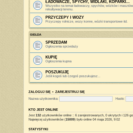
ŁADOWACZE, SPYCHY, WIDLAKI, KOPARKI...
Wszystko na temat ładowaczy, spychów, wózków i masztów 
rekultywacji terenu.
PRZYCZEPY I WOZY
Przyczepy rolnicze, wozy konne, wózki transportowe itd.
GIEŁDA
SPRZEDAM
Ogłoszenia sprzedaży
KUPIĘ
Ogłoszenia kupna
POSZUKUJĘ
Jeśli kogoś lub czegoś poszukujesz...
ZALOGUJ SIĘ
•
ZAREJESTRUJ SIĘ
Nazwa użytkownika:
Hasło:
KTO JEST ONLINE
Jest
132
użytkowników online :: 6 zarejestrowanych, 0 ukrytych i 126 go
Najwięcej użytkowników (
15009
) było online 04 maja 2026, 9:02
STATYSTYKI