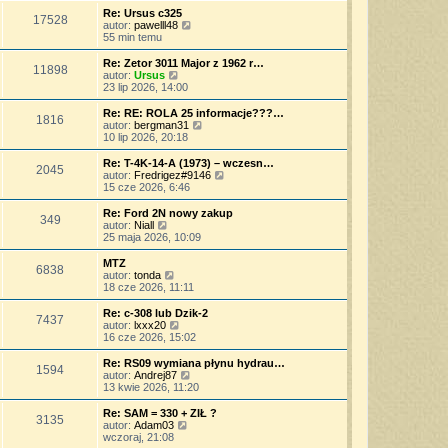
o
s
j
w
Re: Ursus c325
s
17528
z
n
i
W
autor:
pawelll48
t
y
o
e
y
55 min temu
p
w
t
ś
o
s
l
w
Re: Zetor 3011 Major z 1962 r…
s
11898
z
n
i
W
autor:
Ursus
t
y
a
e
y
23 lip 2026, 14:00
p
j
t
ś
o
n
l
w
Re: RE: ROLA 25 informacje???…
s
o
1816
n
i
W
autor:
bergman31
t
w
a
e
y
10 lip 2026, 20:18
s
j
t
ś
z
n
l
w
Re: T-4K-14-A (1973) – wczesn…
y
o
2045
n
i
W
autor:
Fredrigez#9146
p
w
a
e
y
15 cze 2026, 6:46
o
s
j
t
ś
s
z
n
l
w
Re: Ford 2N nowy zakup
t
y
o
349
n
i
W
autor:
Niall
p
w
a
e
y
25 maja 2026, 10:09
o
s
j
t
ś
s
z
n
l
w
MTZ
t
y
o
6838
n
i
W
autor:
tonda
p
w
a
e
y
18 cze 2026, 11:11
o
s
j
t
ś
s
z
n
l
w
Re: c-308 lub Dzik-2
t
y
o
7437
n
i
W
autor:
lxxx20
p
w
a
e
y
16 cze 2026, 15:02
o
s
j
t
ś
s
z
n
l
w
Re: RS09 wymiana płynu hydrau…
t
y
o
1594
n
i
W
autor:
Andrej87
p
w
a
e
y
13 kwie 2026, 11:20
o
s
j
t
ś
s
z
n
l
w
Re: SAM = 330 + ZIŁ ?
t
y
o
3135
n
i
W
autor:
Adam03
p
w
a
e
y
wczoraj, 21:08
o
s
j
t
ś