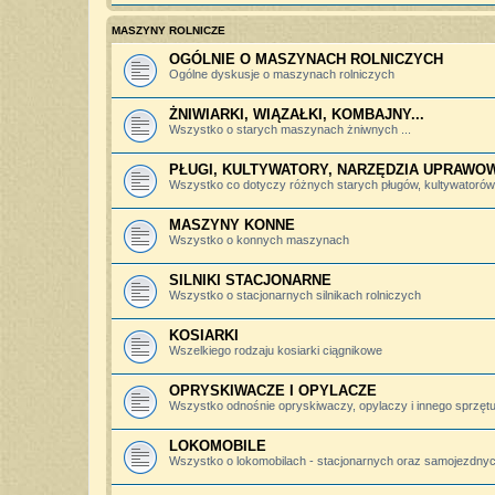
MASZYNY ROLNICZE
OGÓLNIE O MASZYNACH ROLNICZYCH
Ogólne dyskusje o maszynach rolniczych
ŻNIWIARKI, WIĄZAŁKI, KOMBAJNY...
Wszystko o starych maszynach żniwnych ...
PŁUGI, KULTYWATORY, NARZĘDZIA UPRAWO
Wszystko co dotyczy różnych starych pługów, kultywatorów, 
MASZYNY KONNE
Wszystko o konnych maszynach
SILNIKI STACJONARNE
Wszystko o stacjonarnych silnikach rolniczych
KOSIARKI
Wszelkiego rodzaju kosiarki ciągnikowe
OPRYSKIWACZE I OPYLACZE
Wszystko odnośnie opryskiwaczy, opylaczy i innego sprzętu 
LOKOMOBILE
Wszystko o lokomobilach - stacjonarnych oraz samojezdny