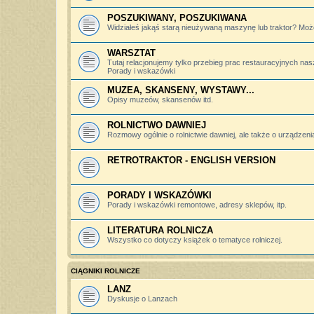
POSZUKIWANY, POSZUKIWANA
Widziałeś jakąś starą nieużywaną maszynę lub traktor? Może
WARSZTAT
Tutaj relacjonujemy tylko przebieg prac restauracyjnych nas
Porady i wskazówki
MUZEA, SKANSENY, WYSTAWY...
Opisy muzeów, skansenów itd.
ROLNICTWO DAWNIEJ
Rozmowy ogólnie o rolnictwie dawniej, ale także o urządzeniac
RETROTRAKTOR - ENGLISH VERSION
PORADY I WSKAZÓWKI
Porady i wskazówki remontowe, adresy sklepów, itp.
LITERATURA ROLNICZA
Wszystko co dotyczy książek o tematyce rolniczej.
CIĄGNIKI ROLNICZE
LANZ
Dyskusje o Lanzach