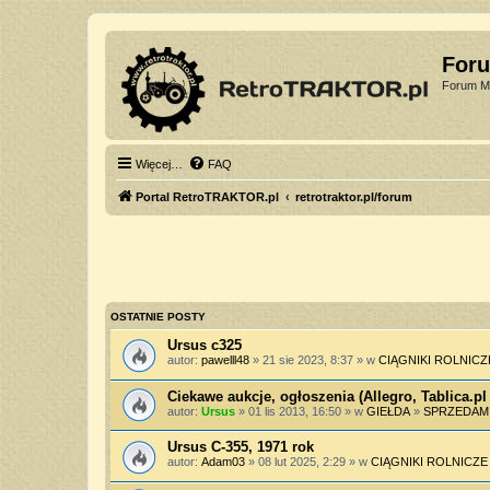
For
Forum Mi
Więcej…
FAQ
Portal RetroTRAKTOR.pl
retrotraktor.pl/forum
OSTATNIE POSTY
Ursus c325
autor:
pawelll48
» 21 sie 2023, 8:37 » w
CIĄGNIKI ROLNICZ
Ciekawe aukcje, ogłoszenia (Allegro, Tablica.pl 
autor:
Ursus
» 01 lis 2013, 16:50 » w
GIEŁDA
»
SPRZEDAM
Ursus C-355, 1971 rok
autor:
Adam03
» 08 lut 2025, 2:29 » w
CIĄGNIKI ROLNICZE