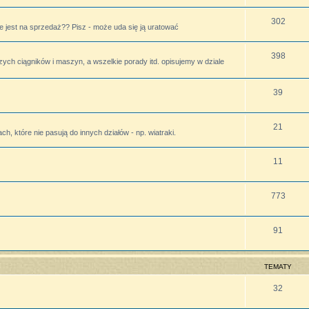
302
 jest na sprzedaż?? Pisz - może uda się ją uratować
398
zych ciągników i maszyn, a wszelkie porady itd. opisujemy w dziale
39
21
h, które nie pasują do innych działów - np. wiatraki.
11
773
91
TEMATY
32