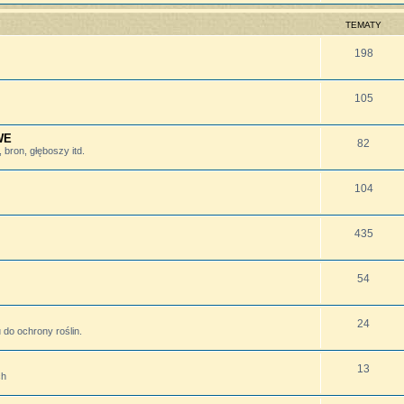
TEMATY
198
105
WE
82
bron, głęboszy itd.
104
435
54
24
do ochrony roślin.
13
ch