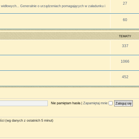
27
widłowych... Generalnie o urządzeniach pomagających w załadunku i
60
TEMATY
337
1066
452
Nie pamiętam hasła
|
Zapamiętaj mnie
ści (wg danych z ostatnich 5 minut)