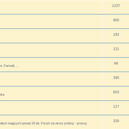
1237
905
192
121
48
 Farmall, ...
395
603
wka
127
326
ołach mających ponad 25 lat. Forum na okres próbny - proszę