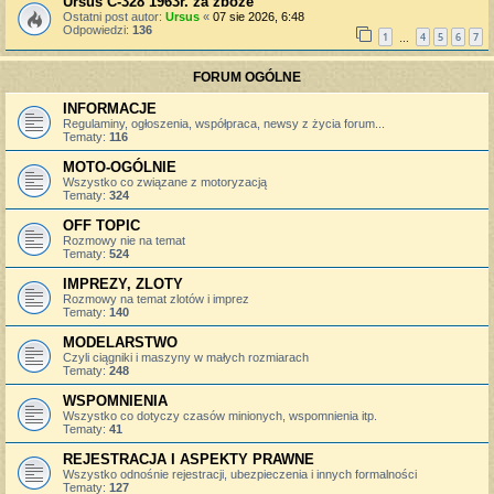
Ursus C-328 1963r. za zboże
Ostatni post autor:
Ursus
«
07 sie 2026, 6:48
Odpowiedzi:
136
1
4
5
6
7
…
FORUM OGÓLNE
INFORMACJE
Regulaminy, ogłoszenia, współpraca, newsy z życia forum...
Tematy:
116
MOTO-OGÓLNIE
Wszystko co związane z motoryzacją
Tematy:
324
OFF TOPIC
Rozmowy nie na temat
Tematy:
524
IMPREZY, ZLOTY
Rozmowy na temat zlotów i imprez
Tematy:
140
MODELARSTWO
Czyli ciągniki i maszyny w małych rozmiarach
Tematy:
248
WSPOMNIENIA
Wszystko co dotyczy czasów minionych, wspomnienia itp.
Tematy:
41
REJESTRACJA I ASPEKTY PRAWNE
Wszystko odnośnie rejestracji, ubezpieczenia i innych formalności
Tematy:
127