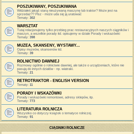
POSZUKIWANY, POSZUKIWANA
Widziałeś jakąś starą nieużywaną maszynę lub traktor? Może jest na
sprzedaż?? Pisz - może uda się ją uratować
Tematy:
302
WARSZTAT
Tutaj relacjonujemy tylko przebieg prac restauracyjnych naszych ciągników i
maszyn, a wszelkie porady itd. opisujemy w dziale Porady i wskazówki
Tematy:
398
MUZEA, SKANSENY, WYSTAWY...
Opisy muzeów, skansenów itd.
Tematy:
39
ROLNICTWO DAWNIEJ
Rozmowy ogólnie o rolnictwie dawniej, ale także o urządzeniach, które nie
pasują do innych działów - np. wiatraki.
Tematy:
21
RETROTRAKTOR - ENGLISH VERSION
Tematy:
11
PORADY I WSKAZÓWKI
Porady i wskazówki remontowe, adresy sklepów, itp.
Tematy:
773
LITERATURA ROLNICZA
Wszystko co dotyczy książek o tematyce rolniczej.
Tematy:
91
CIĄGNIKI ROLNICZE