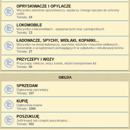
OPRYSKIWACZE I OPYLACZE
Wszystko odnośnie opryskiwaczy, opylaczy i innego sprzętu do ochrony
roślin.
Tematy:
24
LOKOMOBILE
Wszystko o lokomobilach - stacjonarnych oraz samojezdnych
Tematy:
13
ŁADOWACZE, SPYCHY, WIDLAKI, KOPARKI...
Wszystko na temat ładowaczy, spychów, wózków i masztów widłowych...
Generalnie o urządzeniach pomagających w załadunku i rekultywacji terenu.
Tematy:
27
PRZYCZEPY I WOZY
Przyczepy rolnicze, wozy konne, wózki transportowe itd.
Tematy:
60
GIEŁDA
SPRZEDAM
Ogłoszenia sprzedaży
Tematy:
337
KUPIĘ
Ogłoszenia kupna
Tematy:
1066
POSZUKUJĘ
Jeśli kogoś lub czegoś poszukujesz...
Tematy:
452