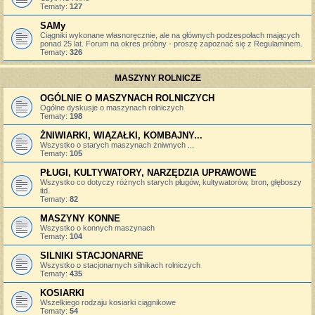
Tematy:
127
SAMy
Ciągniki wykonane własnoręcznie, ale na głównych podzespołach mających
ponad 25 lat. Forum na okres próbny - proszę zapoznać się z Regulaminem.
Tematy:
326
MASZYNY ROLNICZE
OGÓLNIE O MASZYNACH ROLNICZYCH
Ogólne dyskusje o maszynach rolniczych
Tematy:
198
ŻNIWIARKI, WIĄZAŁKI, KOMBAJNY...
Wszystko o starych maszynach żniwnych ...
Tematy:
105
PŁUGI, KULTYWATORY, NARZĘDZIA UPRAWOWE
Wszystko co dotyczy różnych starych pługów, kultywatorów, bron, głęboszy
itd.
Tematy:
82
MASZYNY KONNE
Wszystko o konnych maszynach
Tematy:
104
SILNIKI STACJONARNE
Wszystko o stacjonarnych silnikach rolniczych
Tematy:
435
KOSIARKI
Wszelkiego rodzaju kosiarki ciągnikowe
Tematy:
54