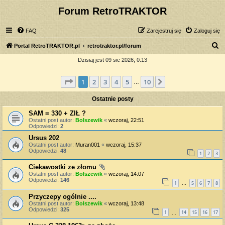
Forum RetroTRAKTOR
FAQ
Zarejestruj się
Zaloguj się
S
Portal RetroTRAKTOR.pl
retrotraktor.pl/forum
z
Dzisiaj jest 09 sie 2026, 0:13
u
Strona
1
z
10
1
2
3
4
5
10
Następna
k
…
a
Ostatnie posty
j
SAM = 330 + ZIŁ ?
Ostatni post autor:
Bolszewik
«
wczoraj, 22:51
Odpowiedzi:
2
Ursus 202
Ostatni post autor:
Muran001
«
wczoraj, 15:37
Odpowiedzi:
48
1
2
3
Ciekawostki ze złomu
Ostatni post autor:
Bolszewik
«
wczoraj, 14:07
Odpowiedzi:
146
1
5
6
7
8
…
Przyczepy ogólnie ....
Ostatni post autor:
Bolszewik
«
wczoraj, 13:48
Odpowiedzi:
325
1
14
15
16
17
…