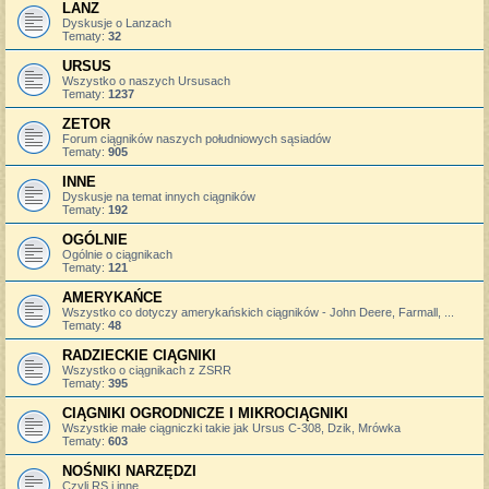
LANZ
Dyskusje o Lanzach
Tematy:
32
URSUS
Wszystko o naszych Ursusach
Tematy:
1237
ZETOR
Forum ciągników naszych południowych sąsiadów
Tematy:
905
INNE
Dyskusje na temat innych ciągników
Tematy:
192
OGÓLNIE
Ogólnie o ciągnikach
Tematy:
121
AMERYKAŃCE
Wszystko co dotyczy amerykańskich ciągników - John Deere, Farmall, ...
Tematy:
48
RADZIECKIE CIĄGNIKI
Wszystko o ciągnikach z ZSRR
Tematy:
395
CIĄGNIKI OGRODNICZE I MIKROCIĄGNIKI
Wszystkie małe ciągniczki takie jak Ursus C-308, Dzik, Mrówka
Tematy:
603
NOŚNIKI NARZĘDZI
Czyli RS i inne