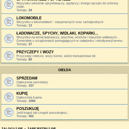
Wszystko odnośnie opryskiwaczy, opylaczy i innego sprzętu do ochrony
roślin.
Tematy:
24
LOKOMOBILE
Wszystko o lokomobilach - stacjonarnych oraz samojezdnych
Tematy:
13
ŁADOWACZE, SPYCHY, WIDLAKI, KOPARKI...
Wszystko na temat ładowaczy, spychów, wózków i masztów widłowych...
Generalnie o urządzeniach pomagających w załadunku i rekultywacji terenu.
Tematy:
27
PRZYCZEPY I WOZY
Przyczepy rolnicze, wozy konne, wózki transportowe itd.
Tematy:
60
GIEŁDA
SPRZEDAM
Ogłoszenia sprzedaży
Tematy:
337
KUPIĘ
Ogłoszenia kupna
Tematy:
1066
POSZUKUJĘ
Jeśli kogoś lub czegoś poszukujesz...
Tematy:
452
ZALOGUJ SIĘ
•
ZAREJESTRUJ SIĘ