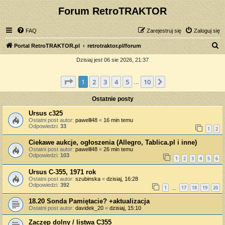
Forum RetroTRAKTOR
FAQ
Zarejestruj się
Zaloguj się
S
Portal RetroTRAKTOR.pl
retrotraktor.pl/forum
z
Dzisiaj jest 06 sie 2026, 21:37
u
Strona
1
z
10
1
2
3
4
5
10
Następna
k
…
a
Ostatnie posty
j
Ursus c325
Ostatni post autor:
pawelll48
«
16 min temu
Odpowiedzi:
33
1
2
Ciekawe aukcje, ogłoszenia (Allegro, Tablica.pl i inne)
Ostatni post autor:
pawelll48
«
26 min temu
Odpowiedzi:
103
1
2
3
4
5
6
Ursus C-355, 1971 rok
Ostatni post autor:
szubinska
«
dzisiaj, 16:28
Odpowiedzi:
392
1
17
18
19
20
…
18.20 Sonda Pamiętacie? +aktualizacja
Ostatni post autor:
davidek_20
«
dzisiaj, 15:10
Zaczep dolny / listwa C355