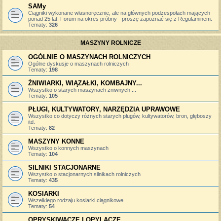
SAMy
Ciągniki wykonane własnoręcznie, ale na głównych podzespołach mających
ponad 25 lat. Forum na okres próbny - proszę zapoznać się z Regulaminem.
Tematy:
326
MASZYNY ROLNICZE
OGÓLNIE O MASZYNACH ROLNICZYCH
Ogólne dyskusje o maszynach rolniczych
Tematy:
198
ŻNIWIARKI, WIĄZAŁKI, KOMBAJNY...
Wszystko o starych maszynach żniwnych ...
Tematy:
105
PŁUGI, KULTYWATORY, NARZĘDZIA UPRAWOWE
Wszystko co dotyczy różnych starych pługów, kultywatorów, bron, głęboszy
itd.
Tematy:
82
MASZYNY KONNE
Wszystko o konnych maszynach
Tematy:
104
SILNIKI STACJONARNE
Wszystko o stacjonarnych silnikach rolniczych
Tematy:
435
KOSIARKI
Wszelkiego rodzaju kosiarki ciągnikowe
Tematy:
54
OPRYSKIWACZE I OPYLACZE