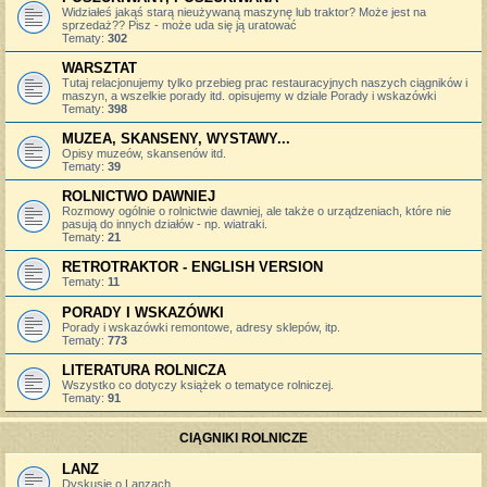
Widziałeś jakąś starą nieużywaną maszynę lub traktor? Może jest na
sprzedaż?? Pisz - może uda się ją uratować
Tematy:
302
WARSZTAT
Tutaj relacjonujemy tylko przebieg prac restauracyjnych naszych ciągników i
maszyn, a wszelkie porady itd. opisujemy w dziale Porady i wskazówki
Tematy:
398
MUZEA, SKANSENY, WYSTAWY...
Opisy muzeów, skansenów itd.
Tematy:
39
ROLNICTWO DAWNIEJ
Rozmowy ogólnie o rolnictwie dawniej, ale także o urządzeniach, które nie
pasują do innych działów - np. wiatraki.
Tematy:
21
RETROTRAKTOR - ENGLISH VERSION
Tematy:
11
PORADY I WSKAZÓWKI
Porady i wskazówki remontowe, adresy sklepów, itp.
Tematy:
773
LITERATURA ROLNICZA
Wszystko co dotyczy książek o tematyce rolniczej.
Tematy:
91
CIĄGNIKI ROLNICZE
LANZ
Dyskusje o Lanzach