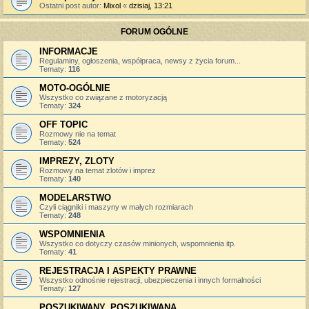
Ostatni post autor:
Mixol
«
dzisiaj, 13:21
FORUM OGÓLNE
INFORMACJE
Regulaminy, ogłoszenia, współpraca, newsy z życia forum...
Tematy:
116
MOTO-OGÓLNIE
Wszystko co związane z motoryzacją
Tematy:
324
OFF TOPIC
Rozmowy nie na temat
Tematy:
524
IMPREZY, ZLOTY
Rozmowy na temat zlotów i imprez
Tematy:
140
MODELARSTWO
Czyli ciągniki i maszyny w małych rozmiarach
Tematy:
248
WSPOMNIENIA
Wszystko co dotyczy czasów minionych, wspomnienia itp.
Tematy:
41
REJESTRACJA I ASPEKTY PRAWNE
Wszystko odnośnie rejestracji, ubezpieczenia i innych formalności
Tematy:
127
POSZUKIWANY, POSZUKIWANA