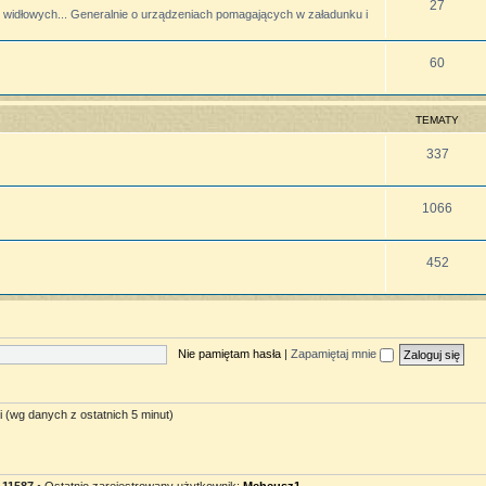
27
widłowych... Generalnie o urządzeniach pomagających w załadunku i
60
TEMATY
337
1066
452
Nie pamiętam hasła
|
Zapamiętaj mnie
i (wg danych z ostatnich 5 minut)