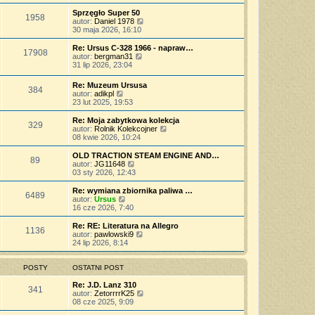
t
ś
s
z
n
l
w
Sprzęgło Super 50
t
y
o
1958
n
i
W
autor:
Daniel 1978
p
w
a
e
y
30 maja 2026, 16:10
o
s
j
t
ś
s
z
n
l
w
Re: Ursus C-328 1966 - napraw…
t
y
o
17908
n
i
W
autor:
bergman31
p
w
a
e
y
31 lip 2026, 23:04
o
s
j
t
ś
s
z
n
l
w
t
Re: Muzeum Ursusa
y
o
n
384
i
W
autor:
adikpl
p
w
a
e
y
23 lut 2025, 19:53
o
s
j
t
ś
s
z
n
l
w
t
Re: Moja zabytkowa kolekcja
y
o
n
329
i
W
autor:
Rolnik Kolekcojner
p
w
a
e
y
08 kwie 2026, 10:24
o
s
j
t
ś
s
z
n
l
w
t
OLD TRACTION STEAM ENGINE AND…
y
o
89
n
i
W
autor:
JG11648
p
w
a
e
y
03 sty 2026, 12:43
o
s
j
t
ś
s
z
n
l
w
t
Re: wymiana zbiornika paliwa …
y
o
6489
n
i
W
autor:
Ursus
p
w
a
e
y
16 cze 2026, 7:40
o
s
j
t
ś
s
z
n
l
w
t
Re: RE: Literatura na Allegro
y
o
1136
n
i
W
autor:
pawlowski9
p
w
a
e
y
24 lip 2026, 8:14
o
s
j
t
ś
s
z
n
l
w
t
y
o
n
i
POSTY
OSTATNI POST
p
w
a
e
o
s
j
t
Re: J.D. Lanz 310
s
341
z
n
l
W
autor:
ZetorrrrK25
t
y
o
n
y
08 cze 2025, 9:09
p
w
a
ś