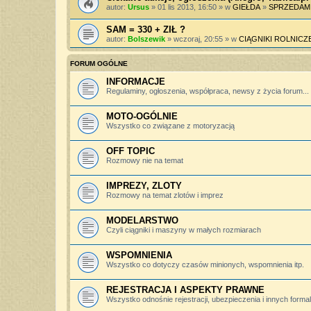
autor:
Ursus
» 01 lis 2013, 16:50 » w
GIEŁDA
»
SPRZEDAM
SAM = 330 + ZIŁ ?
autor:
Bolszewik
» wczoraj, 20:55 » w
CIĄGNIKI ROLNICZ
FORUM OGÓLNE
INFORMACJE
Regulaminy, ogłoszenia, współpraca, newsy z życia forum...
MOTO-OGÓLNIE
Wszystko co związane z motoryzacją
OFF TOPIC
Rozmowy nie na temat
IMPREZY, ZLOTY
Rozmowy na temat zlotów i imprez
MODELARSTWO
Czyli ciągniki i maszyny w małych rozmiarach
WSPOMNIENIA
Wszystko co dotyczy czasów minionych, wspomnienia itp.
REJESTRACJA I ASPEKTY PRAWNE
Wszystko odnośnie rejestracji, ubezpieczenia i innych forma