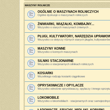
MASZYNY ROLNICZE
OGÓLNIE O MASZYNACH ROLNICZYCH
Ogólne dyskusje o maszynach rolniczych
ŻNIWIARKI, WIĄZAŁKI, KOMBAJNY...
Wszystko o starych maszynach żniwnych ...
PŁUGI, KULTYWATORY, NARZĘDZIA UPRAWO
Wszystko co dotyczy różnych starych pługów, kultywatorów, 
MASZYNY KONNE
Wszystko o konnych maszynach
SILNIKI STACJONARNE
Wszystko o stacjonarnych silnikach rolniczych
KOSIARKI
Wszelkiego rodzaju kosiarki ciągnikowe
OPRYSKIWACZE I OPYLACZE
Wszystko odnośnie opryskiwaczy, opylaczy i innego sprzętu 
LOKOMOBILE
Wszystko o lokomobilach - stacjonarnych oraz samojezdny
ŁADOWACZE, SPYCHY, WIDLAKI, KOPARKI...