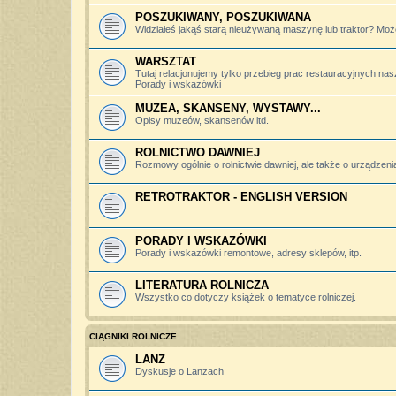
POSZUKIWANY, POSZUKIWANA
Widziałeś jakąś starą nieużywaną maszynę lub traktor? Może
WARSZTAT
Tutaj relacjonujemy tylko przebieg prac restauracyjnych nas
Porady i wskazówki
MUZEA, SKANSENY, WYSTAWY...
Opisy muzeów, skansenów itd.
ROLNICTWO DAWNIEJ
Rozmowy ogólnie o rolnictwie dawniej, ale także o urządzeniac
RETROTRAKTOR - ENGLISH VERSION
PORADY I WSKAZÓWKI
Porady i wskazówki remontowe, adresy sklepów, itp.
LITERATURA ROLNICZA
Wszystko co dotyczy książek o tematyce rolniczej.
CIĄGNIKI ROLNICZE
LANZ
Dyskusje o Lanzach