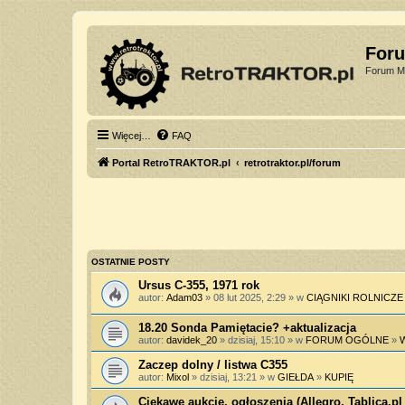
For
Forum Mi
Więcej…
FAQ
Portal RetroTRAKTOR.pl
retrotraktor.pl/forum
OSTATNIE POSTY
Ursus C-355, 1971 rok
autor:
Adam03
» 08 lut 2025, 2:29 » w
CIĄGNIKI ROLNICZE
18.20 Sonda Pamiętacie? +aktualizacja
autor:
davidek_20
» dzisiaj, 15:10 » w
FORUM OGÓLNE
»
Zaczep dolny / listwa C355
autor:
Mixol
» dzisiaj, 13:21 » w
GIEŁDA
»
KUPIĘ
Ciekawe aukcje, ogłoszenia (Allegro, Tablica.pl 