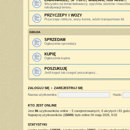
Wszystko na temat ładowaczy, spychów, wózków i masztów 
rekultywacji terenu.
PRZYCZEPY I WOZY
Przyczepy rolnicze, wozy konne, wózki transportowe itd.
GIEŁDA
SPRZEDAM
Ogłoszenia sprzedaży
KUPIĘ
Ogłoszenia kupna
POSZUKUJĘ
Jeśli kogoś lub czegoś poszukujesz...
ZALOGUJ SIĘ
•
ZAREJESTRUJ SIĘ
Nazwa użytkownika:
Hasło:
KTO JEST ONLINE
Jest
86
użytkowników online :: 5 zarejestrowanych, 0 ukrytych i 81 gośc
Najwięcej użytkowników (
15009
) było online 04 maja 2026, 9:02
STATYSTYKI