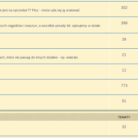
302
 jest na sprzedaż?? Pisz - może uda się ją uratować
398
zych ciągników i maszyn, a wszelkie porady itd. opisujemy w dziale
39
21
h, które nie pasują do innych działów - np. wiatraki.
11
773
91
TEMATY
32