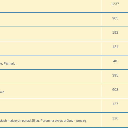
1237
905
192
121
48
 Farmall, ...
395
603
wka
127
326
ołach mających ponad 25 lat. Forum na okres próbny - proszę