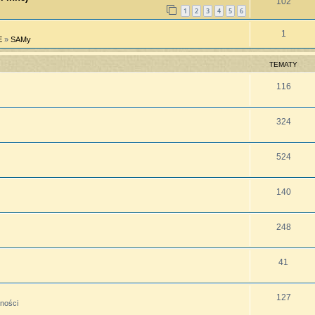
102
1
2
3
4
5
6
1
E
»
SAMy
TEMATY
116
324
524
140
248
41
127
lności