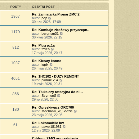
z
n
l
w
t
y
o
n
i
POSTY
OSTATNI POST
p
w
a
e
o
s
j
t
Re: Zamiatarka Pronar ZMC 2
s
z
1967
n
l
W
autor:
pop
t
y
o
n
y
30 cze 2026, 17:09
p
w
a
ś
o
s
j
w
Re: Kombajn zbożowy przyczepn…
s
z
1179
n
i
W
autor:
bergman31
t
y
o
e
y
30 kwie 2026, 22:15
p
w
t
ś
o
s
l
w
Re: Pług pz1a
s
z
812
n
i
W
autor:
fmich
t
y
a
e
y
17 maja 2026, 20:47
p
j
t
ś
o
n
l
w
Re: Kieraty konne
s
o
1037
n
i
W
autor:
lupik
t
w
a
e
y
26 maja 2025, 20:49
s
j
t
ś
z
n
l
w
Re: 1HC102 - DUZY REMONT
y
o
4051
n
i
W
autor:
piorun1234
p
w
a
e
y
19 kwie 2026, 20:31
o
s
j
t
ś
s
z
n
l
w
Re: Tłuka czy rotacyjna do ni…
t
y
o
866
n
i
W
autor:
SzymonS
p
w
a
e
y
29 lip 2026, 22:30
o
s
j
t
ś
s
z
n
l
w
Re: Opryskiwacz ORC700
t
y
o
180
n
i
W
autor:
Mechanik_w_Sadzie
p
w
a
e
y
23 maja 2026, 22:05
o
s
j
t
ś
s
z
n
l
w
Re: Lokomobile bw
t
y
o
61
n
i
W
autor:
pawel181981
p
w
a
e
y
12 sty 2026, 22:09
o
s
j
t
ś
s
z
n
l
w
Cyklop t 214/3 uszczelnianie …
t