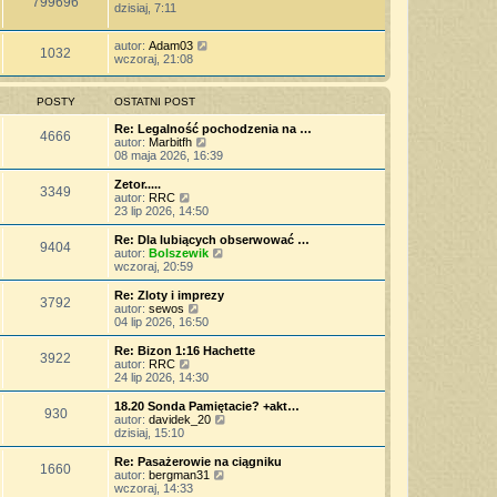
799696
dzisiaj, 7:11
autor:
Adam03
1032
wczoraj, 21:08
POSTY
OSTATNI POST
Re: Legalność pochodzenia na …
4666
W
autor:
Marbitfh
y
08 maja 2026, 16:39
ś
w
Zetor.....
3349
i
W
autor:
RRC
e
y
23 lip 2026, 14:50
t
ś
l
w
Re: Dla lubiących obserwować …
9404
n
i
W
autor:
Bolszewik
a
e
y
wczoraj, 20:59
j
t
ś
n
l
w
Re: Zloty i imprezy
o
3792
n
i
W
autor:
sewos
w
a
e
y
04 lip 2026, 16:50
s
j
t
ś
z
n
l
w
Re: Bizon 1:16 Hachette
y
o
3922
n
i
W
autor:
RRC
p
w
a
e
y
24 lip 2026, 14:30
o
s
j
t
ś
s
z
n
l
w
18.20 Sonda Pamiętacie? +akt…
t
y
o
930
n
i
W
autor:
davidek_20
p
w
a
e
y
dzisiaj, 15:10
o
s
j
t
ś
s
z
n
l
w
Re: Pasażerowie na ciągniku
t
y
o
1660
n
i
W
autor:
bergman31
p
w
a
e
y
wczoraj, 14:33
o
s
j