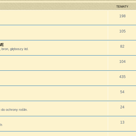
TEMATY
198
105
WE
82
bron, głęboszy itd.
104
435
54
24
do ochrony roślin.
13
ch