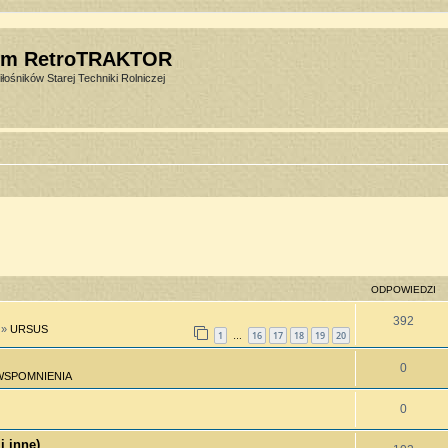
um RetroTRAKTOR
łośników Starej Techniki Rolniczej
ODPOWIEDZI
392
»
URSUS
1
16
17
18
19
20
…
0
WSPOMNIENIA
0
i inne)