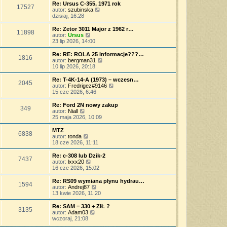
o
s
j
w
Re: Ursus C-355, 1971 rok
s
17527
z
n
i
W
autor:
szubinska
t
y
o
e
y
dzisiaj, 16:28
p
w
t
ś
o
s
l
w
Re: Zetor 3011 Major z 1962 r…
s
11898
z
n
i
W
autor:
Ursus
t
y
a
e
y
23 lip 2026, 14:00
p
j
t
ś
o
n
l
w
Re: RE: ROLA 25 informacje???…
s
o
1816
n
i
W
autor:
bergman31
t
w
a
e
y
10 lip 2026, 20:18
s
j
t
ś
z
n
l
w
Re: T-4K-14-A (1973) – wczesn…
y
o
2045
n
i
W
autor:
Fredrigez#9146
p
w
a
e
y
15 cze 2026, 6:46
o
s
j
t
ś
s
z
n
l
w
Re: Ford 2N nowy zakup
t
y
o
349
n
i
W
autor:
Niall
p
w
a
e
y
25 maja 2026, 10:09
o
s
j
t
ś
s
z
n
l
w
MTZ
t
y
o
6838
n
i
W
autor:
tonda
p
w
a
e
y
18 cze 2026, 11:11
o
s
j
t
ś
s
z
n
l
w
Re: c-308 lub Dzik-2
t
y
o
7437
n
i
W
autor:
lxxx20
p
w
a
e
y
16 cze 2026, 15:02
o
s
j
t
ś
s
z
n
l
w
Re: RS09 wymiana płynu hydrau…
t
y
o
1594
n
i
W
autor:
Andrej87
p
w
a
e
y
13 kwie 2026, 11:20
o
s
j
t
ś
s
z
n
l
w
Re: SAM = 330 + ZIŁ ?
t
y
o
3135
n
i
W
autor:
Adam03
p
w
a
e
y
wczoraj, 21:08
o
s
j
t
ś
s