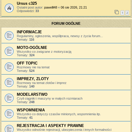
Ursus c325
Ostatni post autor:
pawelll48
«
06 sie 2026, 21:21
Odpowiedzi:
33
1
2
FORUM OGÓLNE
INFORMACJE
Regulaminy, ogłoszenia, współpraca, newsy z życia forum...
Tematy:
116
MOTO-OGÓLNIE
Wszystko co związane z motoryzacją
Tematy:
324
OFF TOPIC
Rozmowy nie na temat
Tematy:
524
IMPREZY, ZLOTY
Rozmowy na temat zlotów i imprez
Tematy:
140
MODELARSTWO
Czyli ciągniki i maszyny w małych rozmiarach
Tematy:
248
WSPOMNIENIA
Wszystko co dotyczy czasów minionych, wspomnienia itp.
Tematy:
41
REJESTRACJA I ASPEKTY PRAWNE
Wszystko odnośnie rejestracji, ubezpieczenia i innych formalności