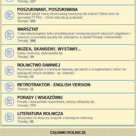
Tematy:
127
POSZUKIWANY, POSZUKIWANA
Widziałeś jakąś starą nieużywaną maszynę lub traktor? Może jest na
sprzedaż?? Pisz - może uda się ją uratować
Tematy:
302
WARSZTAT
Tutaj relacjonujemy tylko przebieg prac restauracyjnych naszych ciągników i
maszyn, a wszelkie porady itd. opisujemy w dziale Porady i wskazówki
Tematy:
398
MUZEA, SKANSENY, WYSTAWY...
Opisy muzeów, skansenów itd.
Tematy:
39
ROLNICTWO DAWNIEJ
Rozmowy ogólnie o rolnictwie dawniej, ale także o urządzeniach, które nie
pasują do innych działów - np. wiatraki.
Tematy:
21
RETROTRAKTOR - ENGLISH VERSION
Tematy:
11
PORADY I WSKAZÓWKI
Porady i wskazówki remontowe, adresy sklepów, itp.
Tematy:
773
LITERATURA ROLNICZA
Wszystko co dotyczy książek o tematyce rolniczej.
Tematy:
91
CIĄGNIKI ROLNICZE