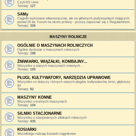
Czyli RS i inne
Tematy:
127
SAMy
Ciągniki wykonane własnoręcznie, ale na głównych podzespołach mających
ponad 25 lat. Forum na okres próbny - proszę zapoznać się z Regulaminem.
Tematy:
326
MASZYNY ROLNICZE
OGÓLNIE O MASZYNACH ROLNICZYCH
Ogólne dyskusje o maszynach rolniczych
Tematy:
198
ŻNIWIARKI, WIĄZAŁKI, KOMBAJNY...
Wszystko o starych maszynach żniwnych ...
Tematy:
105
PŁUGI, KULTYWATORY, NARZĘDZIA UPRAWOWE
Wszystko co dotyczy różnych starych pługów, kultywatorów, bron, głęboszy
itd.
Tematy:
82
MASZYNY KONNE
Wszystko o konnych maszynach
Tematy:
104
SILNIKI STACJONARNE
Wszystko o stacjonarnych silnikach rolniczych
Tematy:
435
KOSIARKI
Wszelkiego rodzaju kosiarki ciągnikowe