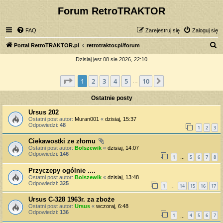
Forum RetroTRAKTOR
FAQ
Zarejestruj się
Zaloguj się
S
Portal RetroTRAKTOR.pl
retrotraktor.pl/forum
z
Dzisiaj jest 08 sie 2026, 22:10
u
Strona
1
z
10
1
2
3
4
5
10
Następna
k
…
a
Ostatnie posty
j
Ursus 202
Ostatni post autor:
Muran001
«
dzisiaj, 15:37
Odpowiedzi:
48
1
2
3
Ciekawostki ze złomu
Ostatni post autor:
Bolszewik
«
dzisiaj, 14:07
Odpowiedzi:
146
1
5
6
7
8
…
Przyczepy ogólnie ....
Ostatni post autor:
Bolszewik
«
dzisiaj, 13:48
Odpowiedzi:
325
1
14
15
16
17
…
Ursus C-328 1963r. za zboże
Ostatni post autor:
Ursus
«
wczoraj, 6:48
Odpowiedzi:
136
1
4
5
6
7
…