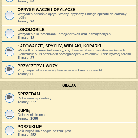
Tematy:
54
OPRYSKIWACZE I OPYLACZE
Wszystko odnośnie opryskiwaczy, opylaczy i innego sprzętu do ochrony
roślin.
Tematy:
24
LOKOMOBILE
Wszystko o lokomobilach - stacjonarnych oraz samojezdnych
Tematy:
13
ŁADOWACZE, SPYCHY, WIDLAKI, KOPARKI...
Wszystko na temat ładowaczy, spychów, wózków i masztów widłowych...
Generalnie o urządzeniach pomagających w załadunku i rekultywacji terenu.
Tematy:
27
PRZYCZEPY I WOZY
Przyczepy rolnicze, wozy konne, wózki transportowe itd.
Tematy:
60
GIEŁDA
SPRZEDAM
Ogłoszenia sprzedaży
Tematy:
337
KUPIĘ
Ogłoszenia kupna
Tematy:
1066
POSZUKUJĘ
Jeśli kogoś lub czegoś poszukujesz...
Tematy:
452